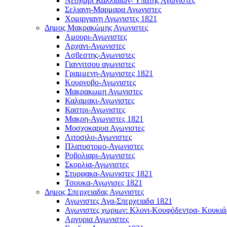
Νεοχωρι Καλλιαιων- Υπάτης Αγωνιστες
Σελιανη-Μαρμαρα Αγωνιστες
Χομιργιανη Αγωνιστες 1821
Δημος Μακρακώμης Αγωνιστες
Αμουρι-Αγωνιστες
Αρχανι-Αγωνιστες
Ασβεστης-Αγωνιστες
Γιαννιτσου αγωνιστες
Γραμμενη-Αγωνιστες 1821
Κουρνοβο-Αγωνιστες
Μακρακωμη Αγωνιστες
Καλαμακι-Αγωνιστες
Καστρι-Αγωνιστες
Μακρη-Αγωνιστες 1821
Μοσχοκαρυα Αγωνιστες
Λιτοσιλο-Αγωνιστες
Πλατυστομο-Αγωνιστες
Ροβολιαρι-Αγωνιστες
Σκορλια-Αγωνιστες
Στυρφακα-Αγωνιστες 1821
Τσουκα-Αγωνισες 1821
Δημος Σπερχειαδας Αγωνιστες
Αγωνιστες Αγα-Σπερχειαδα 1821
Αγωνιστες χωριων: Κλονι-Κουφόδεντρα- Κουκιά
Αργυρια Αγωνιστες