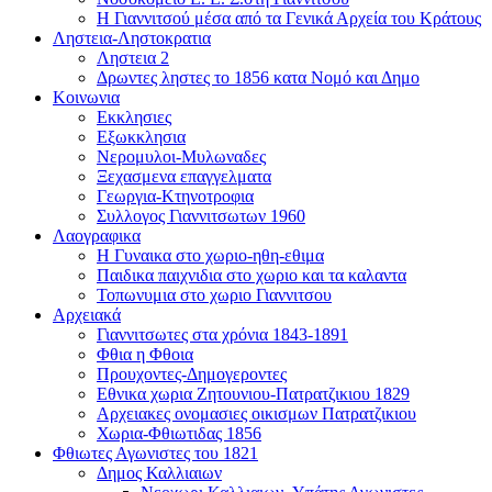
Η Γιαννιτσού μέσα από τα Γενικά Αρχεία του Κράτους
Ληστεια-Ληστοκρατια
Ληστεια 2
Δρωντες ληστες το 1856 κατα Νομό και Δημο
Κοινωνια
Εκκλησιες
Εξωκκλησια
Νερομυλοι-Μυλωναδες
Ξεχασμενα επαγγελματα
Γεωργια-Κτηνοτροφια
Συλλογος Γιαννιτσωτων 1960
Λαογραφικα
Η Γυναικα στο χωριο-ηθη-εθιμα
Παιδικα παιχνιδια στο χωριο και τα καλαντα
Τοπωνυμια στο χωριο Γιαννιτσου
Αρχειακά
Γιαννιτσωτες στα χρόνια 1843-1891
Φθια η Φθοια
Προυχοντες-Δημογεροντες
Εθνικα χωρια Ζητουνιου-Πατρατζικιου 1829
Αρχειακες ονομασιες οικισμων Πατρατζικιου
Χωρια-Φθιωτιδας 1856
Φθιωτες Αγωνιστες του 1821
Δημος Καλλιαιων