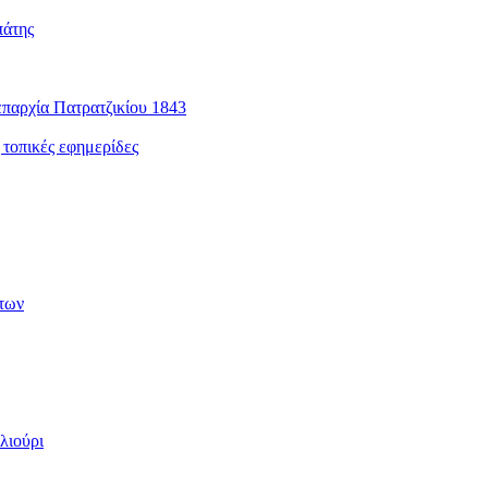
πάτης
παρχία Πατρατζικίου 1843
 τοπικές εφημερίδες
των
λιούρι