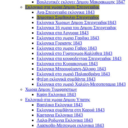
Βουλευτικές εκλογες Δημου Μακρακωμης 1847
Εκλογικα στα χωρια Δημου Σπερχειαδας
Αγα-Σπερχειαδα εκλογικα 1843
Δημοτικο Συμβουλιο Σπερχειαδος
Εκλογικα Χωριων Δημου Σπερχειαδας1843
Εκλογικα 16 χωρια του Δημου Σπερχειαδας
Εκλογικα στα Αργυρια 1843
Εκλογικα στο χωριο Γαρδικι 1843
Εκλογικα Γοριανης 1843
Εκλογικα στο χωριο Γαβρο 1843
Εκλογικά στο Γυφτοχωρι-Καλλιθεα 1843
Εκλογικα στα κουφοδεντρα Σπερχειαδας 1843
Εκλογικα στο Κυριακοχωρι 1843
Εκλογικα Μπρουφλιανη-Δίλοφο 1843
Εκλογικά στο χωριό Παλαιοβράχα 1843
Φτέρη εκλογικά συμβάντα 1843
Εκλογικα στο χωριό Χαλιλη-Μεσοποταμια 1843
Χωρια Δημου Τυμφρηστιων
Καψη Εκλογικα 1843
Εκλογικά στα χωρια Δημου Υπατης
Βασιλικα Εκλογικα 1843
Εκλογικα συμβάντα στη Καρυά 1843
Καστανια Εκλογικα 1843
Λαλα-Ροδωνια Εκλογικα 1843
Λιασκοβο-Μεσοχωρι εκλογικα 1843