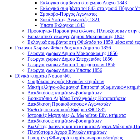
Εκλογικα συμβαντα στο χωριο Λυχνο 1843
Εκλογικά συμβάντα το1843 στο χωριό Πύργος Υ
Σμοκοβο-Πυργος Αγωνιστες
Συκά Υπάτης Αγωνιστές 1821
Υπατη Εκλογικα 1843
Προσκηνια- Παρασκηνια εκλογης Πληρεξουσιων στην ε
Βουλευτικές εκλογες Δημου Μακρακωμης 1847
Εκλογικά συμβάντα στη Φθιώτιδα το 1859 μέσα από τις
Γεωργοι Χωριων Φθιωτιδος κατα Δημο το 1856
Γεωργοι χωριων Δημου Μακαρακωμης 1856
Γεωργοι χωριων Δημου Σπερχειαδας 1856
Γεωργοι χωριων Δημου Τυμφρηστιων 1856
Γεωργοι χωριων Δημου Υπατης 1856
Εθνικά κτήματα Νομου Φθ.
Συμβόλαιο αγοράς Εθνικών κτημάτων
Μικτή ελλήνο-οθωμανική Επιτροπή οθωμανικών κτημά
Διεκδικήσεις κτημάτων-βοσκημάτων
Βοσκοτόπια-Λιβάδια-Τσελιγκάδες-Καταπατήσεις
Διεκδίκηση Προικοδοτήσεων Αγωνιστών
Έκθεση οικονομικού Εφόρου Φθ.1835
Ιστορικές Μαρτυρίες-Δ. Μωραΐτου Εθν. κτήματα
Διεκδικήσεις κτημάτων-βοσκημάτων
Κωλέττης Ιωάννης και τα κτήματα Άρχανι-Μάκρυση-Πα
Πλατύστομο Αγορά Εθνικών κτημάτων
Γραμμένη Φθ-αγορά κτημάτων-προικοδοτήσεις