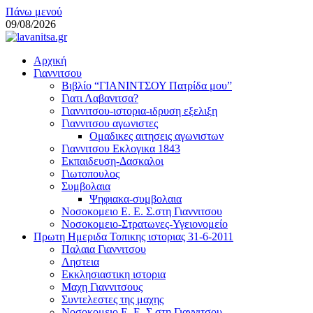
Μεταπηδήστε
Πάνω μενού
στο
09/08/2026
περιεχόμενο
lavanitsa.gr
Αρχική
Το λεύτερο βουνό
Γιαννιτσου
Βιβλίο “ΓΙΑΝΙΝΤΣΟΥ Πατρίδα μου”
Γιατι Λαβανιτσα?
Γιαννιτσου-ιστορια-ιδρυση εξελιξη
Γιαννιτσου αγωνιστες
Ομαδικες αιτησεις αγωνιστων
Γιαννιτσου Εκλογικα 1843
Εκπαιδευση-Δασκαλοι
Γιωτοπουλος
Συμβολαια
Ψηφιακα-συμβολαια
Νοσοκομειο Ε. Ε. Σ.στη Γιαννιτσου
Νοσοκομειο-Στρατωνες-Υγειονομείο
Πρωτη Ημεριδα Τοπικης ιστοριας 31-6-2011
Παλαια Γιαννιτσου
Ληστεια
Εκκλησιαστικη ιστορια
Μαχη Γιαννιτσους
Συντελεστες της μαχης
Νοσοκομειο Ε. Ε. Σ.στη Γιαννιτσου