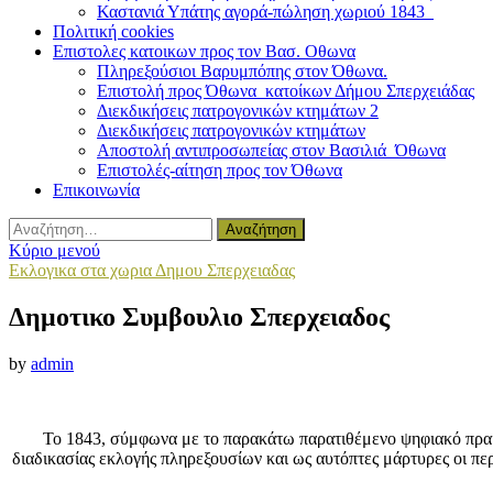
Καστανιά Υπάτης αγορά-πώληση χωριού 1843
Πολιτική cookies
Επιστολες κατοικων προς τον Βασ. Οθωνα
Πληρεξούσιοι Βαρυμπόπης στον Όθωνα.
Επιστολή προς Όθωνα κατοίκων Δήμου Σπερχειάδας
Διεκδικήσεις πατρογονικών κτημάτων 2
Διεκδικήσεις πατρογονικών κτημάτων
Αποστολή αντιπροσωπείας στον Βασιλιά Όθωνα
Επιστολές-αίτηση προς τον Όθωνα
Επικοινωνία
Αναζήτηση
για:
Κύριο μενού
Εκλογικα στα χωρια Δημου Σπερχειαδας
Δημοτικο Συμβουλιο Σπερχειαδος
by
admin
Το 1843, σύμφωνα με το παρακάτω παρατιθέμενο ψηφιακό πρακ
διαδικασίας εκλογής πληρεξουσίων και ως αυτόπτες μάρτυρες οι πε