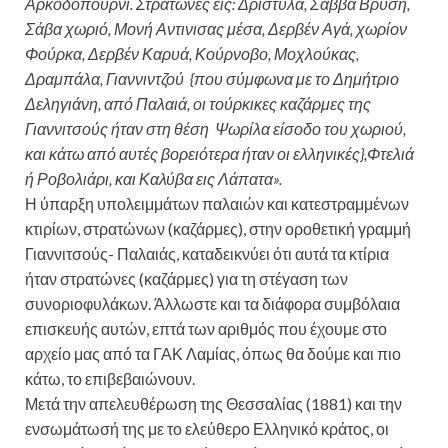
Αρκοδοπούρνι. Στρατώνες εις: Δρίστυλα, Σάββα Βρύση,
Σάβα χωριό, Μονή Αντινισας μέσα, Δερβέν Αγά, χωρίον
Φούρκα, Δερβέν Καρυά, Κούρνοβο, Μοχλούκας,
Δραμπάλα, Γιαννιντζού {που σύμφωνα με το Δημήτριο
Δεληγιάνη, από Παλαιά, οι τούρκικες καζάρμες της
Γιαννιτσούς ήταν στη θέση Ψωρίλα είσοδο του χωριού,
και κάτω από αυτές βορειότερα ήταν οι ελληνικές},Φτελιά
ή Ροβολιάρι, και Καλύβα εις Λάπατα».
Η ύπαρξη υπολειμμάτων παλαιών και κατεστραμμένων
κτιρίων, στρατώνων (καζάρμες), στην οροθετική γραμμή
Γιαννιτσούς- Παλαιάς, καταδεικνύει ότι αυτά τα κτίρια
ήταν στρατώνες (καζάρμες) για τη στέγαση των
συνοριοφυλάκων. Άλλωστε και τα διάφορα συμβόλαια
επισκευής αυτών, επτά των αριθμός που έχουμε στο
αρχείο μας από τα ΓΑΚ Λαμίας, όπως θα δούμε και πιο
κάτω, το επιβεβαιώνουν.
Μετά την απελευθέρωση της Θεσσαλίας (1881) και την
ενσωμάτωσή της με το ελεύθερο Ελληνικό κράτος, οι