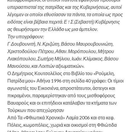
υπερασπισταί της πατρίδας και της Κυβερνήσεως, αυτοί
λέγομεν οι οποίοι εθυσίασαν τα πάντα, τα οποία ως προς
ειδότας είναι βέβαια περιτά. Ε ! Σ.(Σεβαστή) Κυβέρνησις
ας θεωρήσομεν την Ελλάδα ως μια άμπελον.
Την υπογράφουν:
Γ Δουβουνιτή, Ν. Κριζώτη, Βάσου Μαυρουβουνιώτη,
Χριστοδούλου Πέτρου, Αθαν. Μορόπουλου, Μήτρου
Λιακόπουλου, Σωτήρη Μήλιου, Ιωάν. Κλίμακος, Βάσου
Μανούσου, και Λοιπών αξιωματικών».
Ο Δημήτριος Κουτσολέλος στο Βιβλίο του «Ρούμελη,
Πατρίδα μου» Αθήνα 1996 στη σελίδα 40 γράφει: Οι τίμιοι
αγωνιστές του Εικοσιένα, απροστάτευτοι, άστεγοι και
πικραμένοι, παραμερίστηκαν από τους μισθοφόρους
Βαυαρούς και οι επιτήδειοι κατάλαβαν τα κτήματα των
Τούρκων που απεχώρησαν
Από Τα «Φθιωτικά Χρονικά» Λαμία 2006 και στο κεφ.
Πόλεις, κωμοπόλεις, χωριά και οικισμοί στη Φθιώτιδα