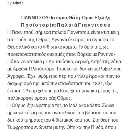
by
admin
ΓΙΑΝΝΙΤΣΟΥ: Ιστορία,Θέση-Όρια-Εξέλιξη
Π ρ ο ϊ σ τ ο ρ ί α: Π α λ α ι ά Γ ι α ν ν ι τ σ ο ύ
Η Γιαννιτσού, σήμερα παλαιά Γιαννιτσού, είναι κτισμένη
στο φρύδι της Όθρυς. Αγναντεύει προς τα Άγραφα, το
Θεσσαλικό και το Φθιωτικό κάμπο. Τα όρια της, ως
προεπαναστατικός οικισμός ήταν: Βόρεια με Ρεντίνα-
Πάπα. Ανατολικά με Καϊτσιώτικο, Δεριλή, Ασβέστη, νότια:
με Αρχάνι, Πλατύστομο, Τσούκα και δυτικά με Ροβολιάρι,
Άγραφα. ..Έχει υψόμετρο περίπου 950 μέτρα και πριν το
διαχωρισμό της μετά την επανάσταση του 1821, είχε
έκταση 19 τετρ χιλιόμετρα.Κατείχε σημαντικό μέρος της
πολύκορφης οροσειράς Όθρυς.
Η Όθρυς, έχει αφετηρία της, το Μαλιακό κόλπο. Ζώνει
ημικυκλικά, μέρος του ανατολικού, του βόρειου και του
δυτικού τμήματος του Φθιωτικού κάμπου. Στη θέση του
Τυμφρηστού ενώνεται με την Οίτη και την Πίνδο, όπου