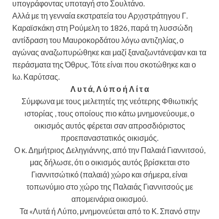
υπογράφοντας υποταγή στο Σουλτάνο.
Αλλά με τη γενναία εκστρατεία του Αρχιστράτηγου Γ.
Καραϊσκάκη στη Ρούμελη το 1826, παρά τη λυσσώδη
αντίδραση του Μαυροκορδάτου λόγω αντιζηλίας, ο
αγώνας αναζωπυρώθηκε και μαζί ξαναζωντάνεψαν και τα
περάσματα της Όθρυς. Τότε είναι που σκοτώθηκε και ο
Ιω. Καρύτσας.
Λ υ τ ά, Λ ύ π ο ή Λ ί τ α
Σύμφωνα με τους μελετητές της νεότερης Φθιωτικής
ιστορίας , τους οποίους πιο κάτω μνημονεύουμε, ο
οικισμός αυτός φέρεται σαν απροσδιόριστος
προεπαναστατικός οικισμός.
Ο κ. Δημήτριος Δεληγιάννης, από την Παλαιά Γιαννιτσού,
μας δήλωσε, ότι ο οικισμός αυτός βρίσκεται στο
Γιαννιτσώτικό (παλαιά) χώρο και σήμερα, είναι
τοπωνύμιο στο χώρο της Παλαιάς Γιαννιτσούς με
απομεινάρια οικισμού.
Τα «Λυτά ή Λύπο, μνημονεύεται από το Κ. Σπανό στην