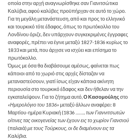
οποία στην αρχή αναγνωρίσθηκε σαν Γιανιτσώτικα
Καλύβια, αφού καλύβες προϋπήρχαν σε αυτό το χώρο.
Για τη μεγάλη μετανάστευση, από και προς το ελληνικό
και τουρκικό τότε έδαφος, όπως το πρωτόκολλο του
Λονδίνου όριζε, δεν υπάρχουν συγκεκριμένες έγγραφες
αναφορές, πρέπει να έγινε μεταξύ 1827-1836 κυρίως το
1833 και μετά, που άρχισε να ισχύει και επίσημα το
πρωτόκολλο.
Όμως με όσα θα διαβάσουμε αμέσως, φαίνεται πως
κάποιοι από το χωριό στις αρχές δίσταζαν να
μεταναστεύσουν, γιατί ίσως είχαν κάποια ακίνητη
περιουσία στο τουρκικό έδαφος και δεν ήθελαν να την
εγκαταλείψουν. Για το ζήτημα αυτό,
Ο Κασομούλης
στο
«Ημερολόγιο του 1836»
μεταξύ άλλων αναφέρει: 8
Μαρτίου-ημέρα Κυριακή (1836 ……..
των Γιαννιτσωτών
οίτινες τας οικογενείας των έχουν εις το χωρίον Γιανσιού
(παλαιά)
με τους Τούρκους, οι δε διαμένουν εις τα
Καλύβια.