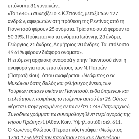
υπόλοιπα 81 γυναικών..
«Το 1640 ci συνεχίζει ο κ. Κ.Σπανός, μεταξύ των 127
ανδρών, αφιερωτών στη πρόθεση της Ρεντίνας από τη
Γιαννιτσού φέρουν 25 ονόματα. Τρία από αυτά φέρουν το
50,39%. Πρόκειται για τα ονόματα Ιωάννης 23 άνδρες,
Γεώργιος 21 άνδρες, Δημήτριος 20 άνδρες. Τα υπόλοιπο
49,61% φέρουν διάφορα ονόματα».
Η επόμενη αρχειακή αναφορά για την Γιαννιτσού είναι η
αναφορά για τους επισκόπους των Ν. Πατρών
(Πατρατζικίου) , όπου αναφέρεται:
«Νεόφυτος ο εκ
Μυκώνου όστις δειλός και φιλήσυχος ένεκα, των
Τούρκων έκτισεν οικίαν εν Γιαννιτσού, ένθα διαμένων και
ετελεύτησεν, ποιμάνας το ποίμνιον αυτού έτη 26. Ούτως
φέρεται υπογεγραμμένος εν τω εν έτει 1746 Πατριαρχικώ,
Συνοδικω γράμματι τω συναμολογηθέντι περί αγοράς της
νήσου Πρώτης»
1 (Αθαν. Κοιν. Ύψηλ. αυτόθι σελ. 611.
Ο Κων/νος Φλώρος (Περαστικός) γράφει
: «Νεόφυτος
1730-1756.Μετά την παραίτησιν του κυρ Νικηφόρου