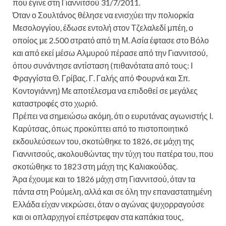
που έγινε στη Γιαννιτσού 31/7/2011.
Όταν ο Σουλτάνος θέλησε να ενισχύει την πολιορκία
Μεσολογγίου, έδωσε εντολή στον Τζελαλεδί μπέη, ο
οποίος με 2.500 στρατό από τη Μ. Ασία έφτασε στο Βόλο
και από εκεί μέσω Αλμυρού πέρασε από την Γιαννιτσού,
όπου συνάντησε αντίσταση (πιθανότατα από τους: Ι
Φραγγίστα Θ. Γρίβας. Γ. Γαλής από Φουρνά και Σπ.
Κοντογιάννη) Με αποτέλεσμα να επιδοθεί σε μεγάλες
καταστροφές στο χωριό.
Πρέπει να σημειώσω ακόμη, ότι ο ευρυτάνας αγωνιστής Ι.
Καρύτσας, όπως προκύπτει από το πιστοποιητικό
εκδουλεύσεων του, σκοτώθηκε το 1826, σε μάχη της
Γιαννιτσούς, ακολουθώντας την τύχη του πατέρα του, που
σκοτώθηκε το 1823 στη μάχη της Καλιακούδας.
Άρα έχουμε και το 1826 μάχη στη Γιαννιτσού, όταν τα
πάντα στη Ρούμελη, αλλά και σε όλη την επαναστατημένη
Ελλάδα είχαν νεκρώσει, όταν ο αγώνας ψυχορραγούσε
και οι οπλαρχηγοί επέστρεφαν στα καπάκια τους,