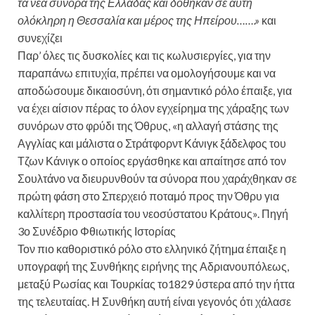
τα νέα σύνορα της Ελλάδας και δόθηκαν σε αυτή
ολόκληρη η Θεσσαλία και μέρος της Ηπείρου…….»
και
συνεχίζει
Παρ’ όλες τις δυσκολίες και τις κωλυσιεργίες, για την
παραπάνω επιτυχία, πρέπει να ομολογήσουμε και να
αποδώσουμε δικαιοσύνη, ότι σημαντικό ρόλο έπαιξε, για
να έχει αίσιον πέρας το όλον εγχείρημα της χάραξης των
συνόρων στο φρύδι της Όθρυς, «η αλλαγή στάσης της
Αγγλίας και μάλιστα ο Στράτφορντ Κάνιγκ ξάδελφος του
Τζων Κάνιγκ ο οποίος εργάσθηκε και απαίτησε από τον
Σουλτάνο να διευρυνθούν τα σύνορα που χαράχθηκαν σε
πρώτη φάση στο Σπερχειό ποταμό προς την Όθρυ για
καλλίτερη προστασία του νεοσύστατου Κράτους». Πηγή
3ο Συνέδριο Φθιωτικής Ιστορίας
Τον πιο καθοριστικό ρόλο στο ελληνικό ζήτημα έπαιξε η
υπογραφή της Συνθήκης ειρήνης της Αδριανουπόλεως,
μεταξύ Ρωσίας και Τουρκίας το1829 ύστερα από την ήττα
της τελευταίας. Η Συνθήκη αυτή είναι γεγονός ότι χάλασε