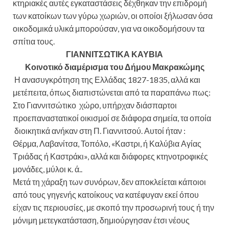
κτηριακές αυτές εγκαταστάσεις δέχθηκαν την επιδρομή
των κατοίκων των γύρω χωριών, οι οποίοι ξήλωσαν όσα
οικοδομικά υλικά μπορούσαν, για να οικοδομήσουν τα
σπίτια τους.
ΓΙΑΝΝΙΤΣΩΤΙΚΑ ΚΑΥΒΙΑ
Κοινοτικό διαμέρισμα του Δήμου Μακρακώμης
Η ανασυγκρότηση της Ελλάδας 1827-1835, αλλά και
μετέπειτα, όπως διαπιστώνεται από τα παραπάνω πως:
Στο Γιαννιτσώτικο χώρο, υπήρχαν διάσπαρτοι
προεπαναστατικοί οικισμοί σε διάφορα σημεία, τα οποία
διοικητικά ανήκαν στη Π. Γιαννιτσού. Αυτοί ήταν :
Θέρμα, Λαβανίτσα, Τοπόλο, «Καστρι, ή Καλύβια Αγίας
Τριάδας ή Καστράκι», αλλά και διάφορες κτηνοτροφικές
μονάδες, μύλοι κ. ά..
Μετά τη χάραξη των συνόρων, δεν αποκλείεται κάποιοι
από τους γηγενής κατοίκους να κατέφυγαν εκεί όπου
είχαν τις περιουσίες, με σκοπό την προσωρινή τους ή την
μόνιμη μετεγκατάσταση, δημιούργησαν έτσι νέους