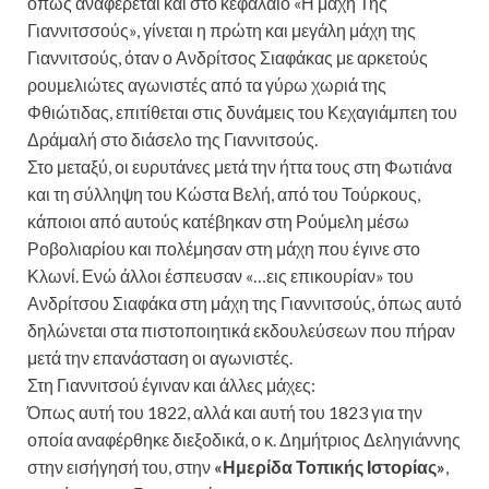
όπως αναφέρεται και στο κεφάλαιο «Η μάχη Της
Γιαννιτσσούς», γίνεται η πρώτη και μεγάλη μάχη της
Γιαννιτσούς, όταν ο Ανδρίτσος Σιαφάκας με αρκετούς
ρουμελιώτες αγωνιστές από τα γύρω χωριά της
Φθιώτιδας, επιτίθεται στις δυνάμεις του Κεχαγιάμπεη του
Δράμαλή στο διάσελο της Γιαννιτσούς.
Στο μεταξύ, οι ευρυτάνες μετά την ήττα τους στη Φωτιάνα
και τη σύλληψη του Κώστα Βελή, από του Τούρκους,
κάποιοι από αυτούς κατέβηκαν στη Ρούμελη μέσω
Ροβολιαρίου και πολέμησαν στη μάχη που έγινε στο
Κλωνί. Ενώ άλλοι έσπευσαν «…εις επικουρίαν» του
Ανδρίτσου Σιαφάκα στη μάχη της Γιαννιτσούς, όπως αυτό
δηλώνεται στα πιστοποιητικά εκδουλεύσεων που πήραν
μετά την επανάσταση οι αγωνιστές.
Στη Γιαννιτσού έγιναν και άλλες μάχες:
Όπως αυτή του 1822, αλλά και αυτή του 1823 για την
οποία αναφέρθηκε διεξοδικά, ο κ. Δημήτριος Δεληγιάννης
στην εισήγησή του, στην
«Ημερίδα Τοπικής Ιστορίας»
,