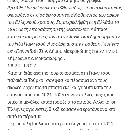
(13ος-20οςαι.) του Γιώργου Δημητρίου γράφει:
Α/α 425.Παλιά Γιαννιτσού Φθιώτιδος. Προεπαναστατικός
οικισμός, ο οποίος δεν συμπεριελήφθη εντός των ορίων
του Ελληνικού κράτους. Συμπεριελήφθη στη Ελλάδα, το
1881 με την προσάρτηση της Θεσσαλίας. Κάποιοι
κάτοικοι του μετοίκησαν στο ελληνικό και δημιούργησαν
την Νέα Γιαννιτσού. Αναφέρεται στην πρόθεση Ρεντίνας
ως «Γιαννιτζού»
Συν. Δήμου Μακρακώμης (1859, 1912).
Σήμερα. ΔΔΔ Μακρακώμης. .
1 8 2 1- 1 8 2 7
Κατά τη διάρκεια της τουρκοκρατίας, στη Γιαννιτσού
παλαιά, οι Τούρκοι, σαν φυσικό πέρασμα ανά τους
αιώνες, είχαν πάντα στρατό εκεί και γι’ αυτό κατά την
επανάσταση του 1821-1826 έγιναν πολλές μάχες και
υπέστη μεγάλες καταστροφές από αυτούς. Αλλά και οι
Έλληνες αγωνιστές, διεκδικούσαν να κρατάνε ανοικτό
αυτό το πέρασμα.
Περί τα τέλη Ιουλίου ή στα μέσα Αυγούστου του 1821,