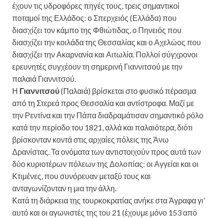
έχουν τις υδροφόρες πηγές τους, τρεις σημαντικοί
ποταμοί της Ελλάδος: ο Σπερχειός (Ελλάδα) που
διασχίζει τον κάμπο της Φθιώτιδας, ο Πηνειός που
διασχίζει την κοιλάδα της Θεσσαλίας και ο Αχελώος που
διασχίζει την Ακαρνανία και Αιτωλία. Πολλοί σύγχρονοι
ερευνητές συγχέουν τη σημερινή Γιαννιτσού με την
παλαιά Γιαννιτσού.
Η
Γιαννιτσού
(Παλαιά) βρίσκεται στο φυσικό πέρασμα
από τη Στερεά προς Θεσσαλία και αντίστροφα. Μαζί με
την Ρεντίνα και την Πάπα διαδραμάτισαν σημαντικό ρόλο
κατά την περίοδο του 1821, αλλά και παλαιότερα, διότι
βρίσκονταν κοντά στις αρχαίες πόλεις της Άνω
Δρανίστας. Τα ονόματα των αντιστοιχούν προς αυτά των
δύο κυριοτέρων πόλεων της Δολοπίας: οι Αγγείαι και οι
Κτιμένες, που συνόρευαν μεταξύ τους και
ανταγωνίζονταν η μια την άλλη.
Κατά τη διάρκεια της τουρκοκρατίας ανήκε στα Άγραφα γι’
αυτό και οι αγωνιστές της του 21 (έχουμε μόνο 153 από