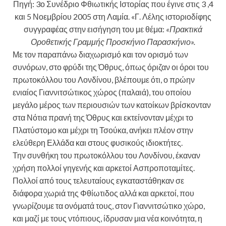
Πηγή: 3ο Συνέδριο Φθιωτικής Ιστορίας που έγινε στις 3 ,4
και 5 Νοεμβρίου 2005 στη Λαμία. «Γ. Λέλης ιστοριοδίφης
συγγραφέας στην εισήγηση του με θέμα:
«Πρακτικά
Οροθετικής Γραμμής Προσκήνιο Παρασκήνιο».
Με τον παραπάνω διαχωρισμό και τον ορισμό των
συνόρων, στο φρύδι της Όθρυς, όπως όριζαν οι όροι του
πρωτοκόλλου του Λονδίνου, βλέπουμε ότι, ο πρώην
ενιαίος Γιαννιτσώτικος χώρος (παλαιά), του οποίου
μεγάλο μέρος των περιουσιών των κατοίκων βρίσκονταν
στα Νότια πρανή της Όθρυς και εκτείνονταν μέχρι το
Πλατύστομο και μέχρι τη Τσούκα, ανήκει πλέον στην
ελεύθερη Ελλάδα και στους φυσικούς ιδιοκτήτες.
Την συνθήκη του πρωτοκόλλου του Λονδίνου, έκαναν
χρήση πολλοί γηγενής και αρκετοί Ασπροποταμίτες.
Πολλοί από τους τελευταίους εγκαταστάθηκαν σε
διάφορα χωριά της Φθίωτιδος αλλά και αρκετοί, που
γνωρίζουμε τα ονόματά τους, στον Γιαννιτσώτικο χώρο,
και μαζί με τους ντόπιους, ίδρυσαν μια νέα κοινότητα, η