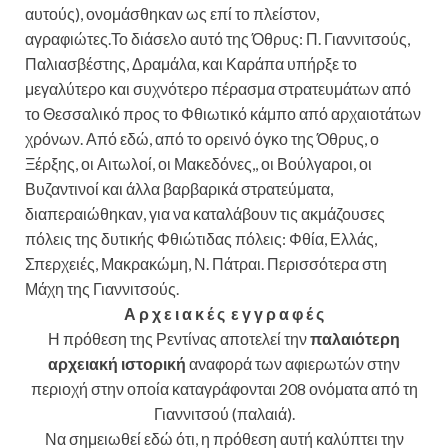
αυτούς), ονομάσθηκαν ως επί το πλείστον,
αγραφιώτες.Το διάσελο αυτό της Όθρυς: Π. Γιαννιτσούς,
Παλιασβέστης, Δραμάλα, και Καράπα υπήρξε το
μεγαλύτερο και συχνότερο πέρασμα στρατευμάτων από
το Θεσσαλικό προς το Φθιωτικό κάμπο από αρχαιοτάτων
χρόνων. Από εδώ, από το ορεινό όγκο της Όθρυς, ο
Ξέρξης, οι Αιτωλοί, οι Μακεδόνες,, οι Βούλγαροι, οι
Βυζαντινοί και άλλα βαρβαρικά στρατεύματα,
διαπεραιώθηκαν, για να καταλάβουν τις ακμάζουσες
πόλεις της δυτικής Φθιώτιδας πόλεις: Φθία, Ελλάς,
Σπερχειές, Μακρακώμη, Ν. Πάτραι. Περισσότερα στη
Μάχη της Γιαννιτσούς.
Α ρ χ ε ι α κ έ ς ε γ γ ρ α φ έ ς
Η πρόθεση της Ρεντίνας αποτελεί την
παλαιότερη
αρχειακή
ιστορική
αναφορά των αφιερωτών στην
περιοχή στην οποία καταγράφονται 208 ονόματα από τη
Γιαννιτσού (παλαιά).
Να σημειωθεί εδώ ότι, η πρόθεση αυτή καλύπτει την