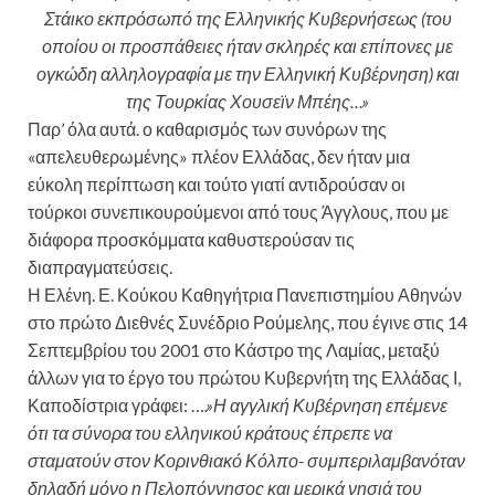
Στάικο εκπρόσωπό της Ελληνικής Κυβερνήσεως (του
οποίου οι προσπάθειες ήταν σκληρές και επίπονες με
ογκώδη αλληλογραφία με την Ελληνική Κυβέρνηση) και
της Τουρκίας Χουσεϊν Μπέης…»
Παρ’ όλα αυτά. ο καθαρισμός των συνόρων της
«απελευθερωμένης» πλέον Ελλάδας, δεν ήταν μια
εύκολη περίπτωση και τούτο γιατί αντιδρούσαν οι
τούρκοι συνεπικουρούμενοι από τους Άγγλους, που με
διάφορα προσκόμματα καθυστερούσαν τις
διαπραγματεύσεις.
Η Ελένη. Ε. Κούκου Καθηγήτρια Πανεπιστημίου Αθηνών
στο πρώτο Διεθνές Συνέδριο Ρούμελης, που έγινε στις 14
Σεπτεμβρίου του 2001 στο Κάστρο της Λαμίας, μεταξύ
άλλων για το έργο του πρώτου Κυβερνήτη της Ελλάδας Ι,
Καποδίστρια γράφει: …
.»Η αγγλική Κυβέρνηση επέμενε
ότι τα σύνορα του ελληνικού κράτους έπρεπε να
σταματούν στον Κορινθιακό Κόλπο- συμπεριλαμβανόταν
δηλαδή μόνο η Πελοπόννησος και μερικά νησιά του