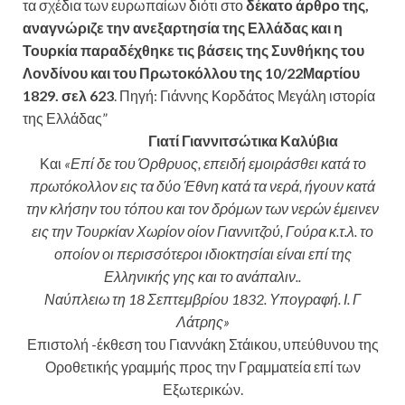
τα σχέδια των ευρωπαίων διότι στο
δέκατο άρθρο της,
αναγνώριζε την ανεξαρτησία της Ελλάδας και η
Τουρκία παραδέχθηκε τις βάσεις της Συνθήκης του
Λονδίνου και του Πρωτοκόλλου της 10/22Μαρτίου
1829. σελ 623
. Πηγή: Γιάννης Κορδάτος Μεγάλη ιστορία
της Ελλάδας”
Γιατί Γιαννιτσώτικα Καλύβια
Και
«Επί δε του Όρθρυος, επειδή εμοιράσθει κατά το
πρωτόκολλον εις τα δύο Έθνη κατά τα νερά, ήγουν κατά
την κλήσην του τόπου και τον δρόμων των νερών έμεινεν
εις την Τουρκίαν Χωρίον οίον Γιαννιτζού, Γούρα κ.τ.λ. το
οποίον οι περισσότεροι ιδιοκτησίαι είναι επί της
Ελληνικής γης και το ανάπαλιν..
Ναύπλειω τη 18 Σεπτεμβρίου 1832. Υπογραφή. Ι. Γ
Λάτρης»
Επιστολή -έκθεση του Γιαννάκη Στάικου, υπεύθυνου της
Οροθετικής γραμμής προς την Γραμματεία επί των
Εξωτερικών.