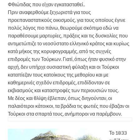
Φθιώτιδας που είχαν εγκατασταθεί..
Πριν αναφερθούμε ξεχωριστά για τους
προεπαναστατικούς οικισμούς, για τους οποίους έγινε
πολύς λόγος πιο πάνω, θεωρούμε σκόπιμο εδώ να
παραθέσουμε μαρτυρίες, πράξεις και τις δυσκολίες που
αντιμετώπιζε το νεοσύστατο ελληνικό κράτος και κυρίως
κατά μήκος της κορυφογραμμής, από τις συχνές
επιδρομές των Τούρκων. Γιατί, όπως ήταν φυσικό στην
αρχή, δεν υπήρχε ουσιαστική φύλαξη και οι Τούρκοι
καταπίεζαν τους κατοίκους της μεθορίου και με
καθημερινές σχεδόν επιδρομές, επιδίδονταν σε
εκβιασμούς και καταστροφές των περιουσιών τους.
Με δέος και θλίψη έβλεπαν, όπως διηγούνταν, οι
παλαιότεροι κάτοικοι, τα βράδια τις φωτιές που έβαζαν οι
Τούρκοι στα σπαρτά τους, ανήμποροι να παρέμβουν.
Το 1833