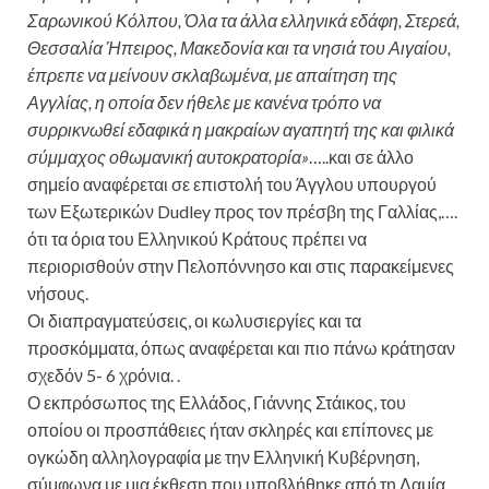
Σαρωνικού Κόλπου, Όλα τα άλλα ελληνικά εδάφη, Στερεά,
Θεσσαλία Ήπειρος, Μακεδονία και τα νησιά του Αιγαίου,
έπρεπε να μείνουν σκλαβωμένα, με απαίτηση της
Αγγλίας, η οποία δεν ήθελε με κανένα τρόπο να
συρρικνωθεί εδαφικά η μακραίων αγαπητή της και φιλικά
σύμμαχος οθωμανική αυτοκρατορία»
…..και σε άλλο
σημείο αναφέρεται σε επιστολή του Άγγλου υπουργού
των Εξωτερικών Dudley προς τον πρέσβη της Γαλλίας,….
ότι τα όρια του Ελληνικού Κράτους πρέπει να
περιορισθούν στην Πελοπόννησο και στις παρακείμενες
νήσους.
Οι διαπραγματεύσεις, οι κωλυσιεργίες και τα
προσκόμματα, όπως αναφέρεται και πιο πάνω κράτησαν
σχεδόν 5- 6 χρόνια. .
Ο εκπρόσωπος της Ελλάδος, Γιάννης Στάικος, του
οποίου οι προσπάθειες ήταν σκληρές και επίπονες με
ογκώδη αλληλογραφία με την Ελληνική Κυβέρνηση,
σύμφωνα με μια έκθεση που υποβλήθηκε από τη Λαμία