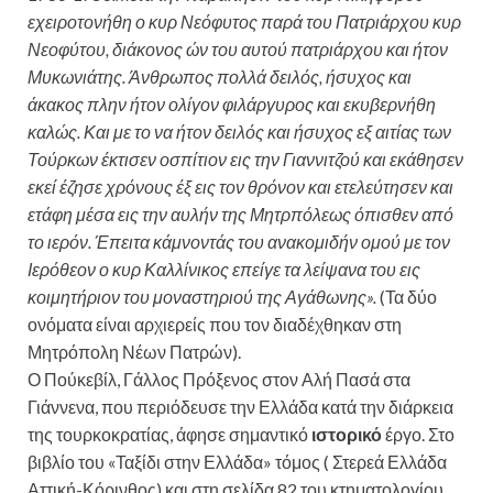
εχειροτονήθη ο κυρ Νεόφυτος παρά του Πατριάρχου κυρ
Νεοφύτου, διάκονος ών του αυτού πατριάρχου και ήτον
Μυκωνιάτης. Άνθρωπος πολλά δειλός, ήσυχος και
άκακος πλην ήτον ολίγον φιλάργυρος και εκυβερνήθη
καλώς. Και με το να ήτον δειλός και ήσυχος εξ αιτίας των
Τούρκων έκτισεν οσπίτιον εις την Γιαννιτζού και εκάθησεν
εκεί έζησε χρόνους έξ εις τον θρόνον και ετελεύτησεν και
ετάφη μέσα εις την αυλήν της Μητρπόλεως όπισθεν από
το ιερόν. Έπειτα κάμνοντάς του ανακομιδήν ομού με τον
Ιερόθεον ο κυρ Καλλίνικος επείγε τα λείψανα του εις
κοιμητήριον του μοναστηριού της Αγάθωνης».
(Τα δύο
ονόματα είναι αρχιερείς που τον διαδέχθηκαν στη
Μητρόπολη Νέων Πατρών).
Ο Πούκεβίλ, Γάλλος Πρόξενος στον Αλή Πασά στα
Γιάννενα, που περιόδευσε την Ελλάδα κατά την διάρκεια
της τουρκοκρατίας, άφησε σημαντικό
ιστορικό
έργο. Στο
βιβλίο του «Ταξίδι στην Ελλάδα» τόμος ( Στερεά Ελλάδα
Αττική-Κόρινθος) και στη σελίδα 82 του κτηματολογίου