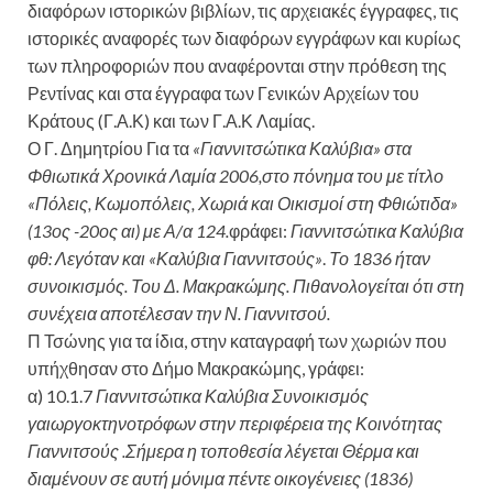
διαφόρων ιστορικών βιβλίων, τις αρχειακές έγγραφες, τις
ιστορικές αναφορές των διαφόρων εγγράφων και κυρίως
των πληροφοριών που αναφέρονται στην πρόθεση της
Ρεντίνας και στα έγγραφα των Γενικών Αρχείων του
Κράτους (Γ.Α.Κ) και των Γ.Α.Κ Λαμίας.
Ο Γ. Δημητρίου Για τα
«Γιαννιτσώτικα Καλύβια» στα
Φθιωτικά Χρονικά Λαμία 2006,στο πόνημα του με τίτλο
«Πόλεις, Κωμοπόλεις, Χωριά και Οικισμοί στη Φθιώτιδα»
(13ος -20ος αι) με Α/α 124.
φράφει:
Γιαννιτσώτικα Καλύβια
φθ: Λεγόταν και «Καλύβια Γιαννιτσούς»
.
Το 1836 ήταν
συνοικισμός. Του Δ. Μακρακώμης. Πιθανολογείται ότι στη
συνέχεια αποτέλεσαν την Ν. Γιαννιτσού.
Π Τσώνης για τα ίδια, στην καταγραφή των χωριών που
υπήχθησαν στο Δήμο Μακρακώμης, γράφει:
α) 10.1.7
Γιαννιτσώτικα Καλύβια Συνοικισμός
γαιωργοκτηνοτρόφων στην περιφέρεια της Κοινότητας
Γιαννιτσούς .Σήμερα η τοποθεσία λέγεται Θέρμα και
διαμένουν σε αυτή μόνιμα πέντε οικογένειες (1836)