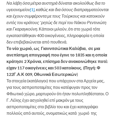
Να λάβη όσα μέτρα αυστηρά δύναται ακολούθως δια το
υγειονομείον
[1]
, καθώς και δια όσους διαπραγματεύονται
και έχουν συμφέροντα με τους Τούρκους και κατοικούν
εντός του κράτους ¨ρητώς δε περί του Νάκου Ρεντινιώτη
και Γκαραγκούνη.
Κάποιοι μιλούν, ότι στο χωριό τότε
εγκαταστάθηκαν 400 οικογένειες, πληροφορία η οποία
δεν επιβεβαιώνεται από πουθενά.
Το νέο χωριό, ως Γιαννιτσώτικα Καλύβια, σε μια
ανεπίσημη απογραφή που έγινε το 1835 και η οποία
κράτησε 2 Χρόνια, επίσημα δεν ανακοινώθηκε ποτέ:
είχαν 117 οικογένειες και 503 κατοίκους. (Πηγή: Φ
122Γ.Α.Κ 009, Οθωνικά Εσωτερικών
)
Τα στοιχεία (κατάλογοι) που υπάρχουν στα Αρχεία μας,
για τους ασπροποταμίτες που κατέφυγαν προς τον
Φθιωτικό χώρο, μαρτυρούν ότι ήταν πολυπληθέστατοι. Ο
Γ. Λέλης έχει ασχοληθεί επί μακρόν με τους
ασπροποταμίτες στο βιβλίο του και έχει καταγράψει
πολλούς από αυτούς, ονοματικώς κατά χωριό της