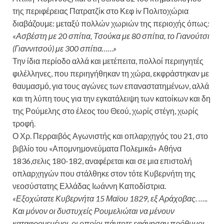
της περιφέρειας Πατρατζίκ στο Κεφ iv Πολιτοχώρια
διαβάζουμε: μεταξύ πολλών χωριών της περιοχής όπως
:
«Ασβέστη με 20 σπίτια, Τσούκα με 80 σπίτια, το Γιανούτσι
(Γιαννιτσού) με 300 σπίτια……»
Την ίδια περίοδο αλλά και μετέπειτα, πολλοί περιηγητές
φιλέλληνες, που περιηγήθηκαν τη χώρα, εκφράστηκαν με
θαυμασμό, για τους αγώνες των επαναστατημένων, αλλά
και τη λύπη τους για την εγκατάλειψη των κατοίκων και δη
της Ρούμελης στο έλεος του Θεού, χωρίς στέγη, χωρίς
τροφή.
Ο Χρ. Περραιβός Αγωνιστής και οπλαρχηγός του 21, στο
βιβλίο του «Απομνημονεύματα Πολεμικά» Αθήνα
1836,σελις 180-182, αναφέρεται και σε μια επιστολή
οπλαρχηγών που στάλθηκε στον τότε Κυβερνήτη της
νεοσύστατης Ελλάδας Ιωάννη Καποδίστρια.
«Εξοχώτατε Κυβερνήτα 15 Μαϊου 1829, εξ Αράχοβας. …..
Και μόνον οι δυστυχείς Ρουμελιώται να μένουν
καταφρονεμένοι, οι οποίοι πάντοτε εφάνησαν πρόθυμοι