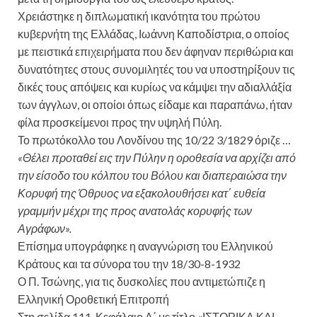
Χρειάστηκε η διπλωματική ικανότητα του πρώτου
κυβερνήτη της Ελλάδας, Ιωάννη Καποδίστρια, ο οποίος
με πειστικά επιχειρήματα που δεν άφηναν περιθώρια και
δυνατότητες στους συνομιλητές του να υποστηρίξουν τις
δικές τους απόψεις και κυρίως να κάμψει την αδιαλλάξία
των άγγλων, οι οποίοι όπως είδαμε και παραπάνω, ήταν
φίλα προσκείμενοι προς την υψηλή Πύλη.
Το πρωτόκολλο του Λονδίνου της 10/22 3/1829 όριζε …
«Θέλει προταθεί εις την Πύλην η οροθεσία να αρχίζει από
την είσοδο του κόλπου του Βόλου και διαπεραιώσα την
Κορυφή της Όθρυος να εξακολουθήσει κατ΄ ευθεία
γραμμήν μέχρι της προς ανατολάς κορυφής των
Αγράφων».
Επίσημα υπογράφηκε η αναγνώριση του Ελληνικού
Κράτους και τα σύνορα του την 18/30-8-1932
Ο Π. Τσώνης, για τις δυσκολίες που αντιμετώπιζε η
Ελληνική Οροθετική Επιτροπή
Στη σελίδα 111. Κεφάλαιο Α΄ με τίτλο «ΙΣΤΟΡΙΚΑ ΚΑΙ