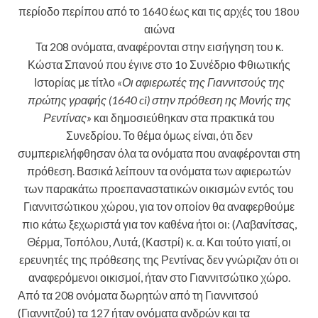
περίοδο περίπου από το 1640 έως και τις αρχές του 18ου
αιώνα
Τα 208 ονόματα, αναφέρονται στην εισήγηση του κ.
Κώστα Σπανού που έγινε στο 1ο Συνέδριο Φθιωτικής
Ιστορίας με τίτλο
«Οι αφιερωτές της Γιαννιτσούς της
πρώτης γραφής (1640 ci) στην πρόθεση ης Μονής της
Ρεντίνας»
και δημοσιεύθηκαν στα πρακτικά του
Συνεδρίου. Το θέμα όμως είναι, ότι δεν
συμπεριελήφθησαν όλα τα ονόματα που αναφέρονται στη
πρόθεση. Βασικά λείπουν τα ονόματα των αφιερωτών
των παρακάτω προεπαναστατικών οικισμών εντός του
Γιαννιτσώτικου χώρου, για τον οποίον θα αναφερθούμε
πιο κάτω ξεχωριστά για τον καθένα ήτοι οι: (Λαβανίτσας,
Θέρμα, Τοπόλου, Λυτά, (Καστρί) κ. α. Και τούτο γιατί, οι
ερευνητές της πρόθεσης της Ρεντίνας δεν γνώριζαν ότι οι
αναφερόμενοι οικισμοί, ήταν στο Γιαννιτσώτικο χώρο.
Από τα 208 ονόματα δωρητών από τη Γιαννιτσού
(Γιαννιτζού) τα 127 ήταν ονόματα ανδρών και τα