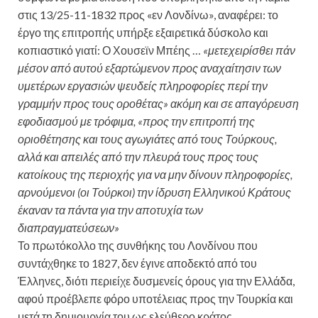
στις 13/25-11-1832 προς «εν Λονδίνω», αναφέρει: το
έργο της επιτροπής υπήρξε εξαιρετικά δύσκολο και
κοπιαστικό γιατί: Ο Χουσεϊν Μπέης …
«μετεχειρίσθει πάν
μέσον από αυτού εξαρτώμενον προς αναχαίτησιν των
υμετέρων εργασιών ψευδείς πληροφορίες περί την
γραμμήν προς τους οροθέτας» ακόμη και σε απαγόρευση
εφοδιασμού με τρόφιμα, «προς την επιτροπή της
οριοθέτησης και τους αγωγιάτες από τους Τούρκους,
αλλά και απειλές από την πλευρά τους προς τους
κατοίκους της περιοχής για να μην δίνουν πληροφορίες,
αρνούμενοι (οι Τούρκοι) την ίδρυση Ελληνικού Κράτους
έκαναν τα πάντα για την αποτυχία των
διαπραγματεύσεων»
Το πρωτόκολλο της συνθήκης του Λονδίνου που
συντάχθηκε το 1827, δεν έγινε αποδεκτό από του
Έλληνες, διότι περιείχε δυσμενείς όρους για την Ελλάδα,
αφού προέβλεπε φόρο υποτέλειας προς την Τουρκία και
μετά τη δημιουργία του ως ελεύθερο κράτος.