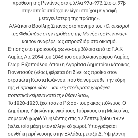
πρόθεση της Ρεντίνας στα φύλλα 97α-97β. Στο φ. 97β
στην οποία υπάρχουν λίγοι στοίχοι με γραφή
μεταγενέστερη της πρώτης».
Αλλά και ο Βασίλης Σπανός στο πόνημα του
«Οι οικισμοί
της Φθιώτιδας στην πρόθεση της Μονής της Ρεντίνας»
και τον αναφέρει ως απροσδιόριστο οικισμό.
Επίσης στο προικοσύμφωνο-συμβόλαιο από τα Γ.Α.Κ
Λαμίας Αρ. 2094 του 1846 του συμβολαιογράφου Λαμίας
Γεωρ. Ριζοπούλου, όπου η Αγορίτσα Δημητρίου κάτοικος
Γιαννιτσούς (νέας), φέρεται ότι δίνει ως προίκα στον
στρατιώτη Κώστα Ιωάννου, που θα νυμφευθεί την κόρη
της
«Γαρηφουλίαν,… και «εξ στρέμματα χωράφια
ποτιστικά κείμενα κατά την θέσιν λιτά
»,
Το 1828-1829, ξέσπασε ο Ρώσο- τουρκικός πόλεμος, Ο
Δημήτρης Υψηλάντης νικά τους Τούρκους στη Μαλεσίνα,
σημερινό χωριό Υψηλάντης στις 12 Σεπτεμβρίου 1829
(τελευταία μάχη στον ελληνικό χώρο). Υπογράφεται
συνθήκη ειρήνευσης στην Ελλάδα, μεταξύ Δ. Υψηλάντη