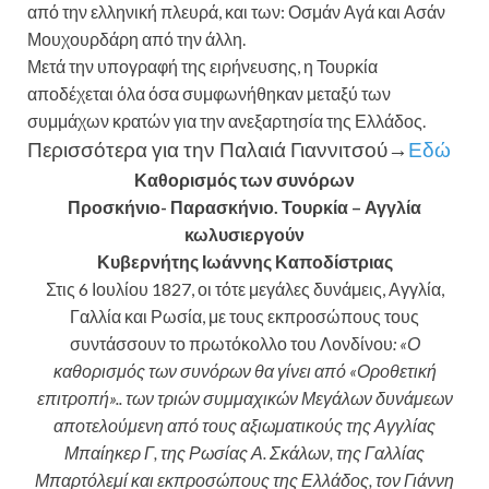
από την ελληνική πλευρά, και των: Οσμάν Αγά και Ασάν
Μουχουρδάρη από την άλλη.
Μετά την υπογραφή της ειρήνευσης, η Τουρκία
αποδέχεται όλα όσα συμφωνήθηκαν μεταξύ των
συμμάχων κρατών για την ανεξαρτησία της Ελλάδος.
Περισσότερα για την Παλαιά Γιαννιτσού→
Εδώ
Καθορισμός των συνόρων
Προσκήνιο- Παρασκήνιο. Τουρκία – Αγγλία
κωλυσιεργούν
Κυβερνήτης Ιωάννης Καποδίστριας
Στις 6 Ιουλίου 1827, οι τότε μεγάλες δυνάμεις, Αγγλία,
Γαλλία και Ρωσία, με τους εκπροσώπους τους
συντάσσουν το πρωτόκολλο του Λονδίνου
: «Ο
καθορισμός των συνόρων θα γίνει από «Οροθετική
επιτροπή».. των τριών συμμαχικών Μεγάλων δυνάμεων
αποτελούμενη από τους αξιωματικούς της Αγγλίας
Μπαίηκερ Γ, της Ρωσίας Α. Σκάλων, της Γαλλίας
Μπαρτόλεμί και εκπροσώπους της Ελλάδος, τον Γιάννη