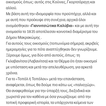
οικισμούς όπως: αυτός στις Κούνιες, Γκορτσόραχη και
αλλού.
Με βάση αυτή την ιδιομορφία που προϋπήρχε, αλλά και
με αυτή που προέκυψε στη συνέχεια, αρχικά όλοι
ονομάσθηκαν «
Γιαννιτσώτικα Καλύβια
» και με αυτή την
ονομασία το 1835 αποτέλεσαν κοινοτικό διαμέρισμα του
Δήμου Μακρακώμης .
Για αυτούς τους οικισμούς (τοπωνύμια σήμερα), ακριβείς
ημερομηνίες για το πότε αναπτύχθηκαν δεν γνωρίζουμε.
Ξέρουμε όμως, για δύο από αυτούς, όπως: τη
Γκλαβανίτσα (Λαβανίτσα) και τα Θέρμα ότι ήταν οικισμοί
με υπόσταση και μετά την απελευθέρωση, για αρκετά
χρόνια.
Για το «Τοπόλ ή Τοπόλου» μετά την επανάσταση,
αναφέρεται, όπως θα δούμε πιο κάτω ως «παλιοχώρι».
Θα αναφερθούμε για την ύπαρξή τους, διεξοδικά και
χωριστά για τον καθένα με όσα γνωρίζουμε: από την
τοπική προφορική ιστορία, τα υπάρχοντα κείμενα των