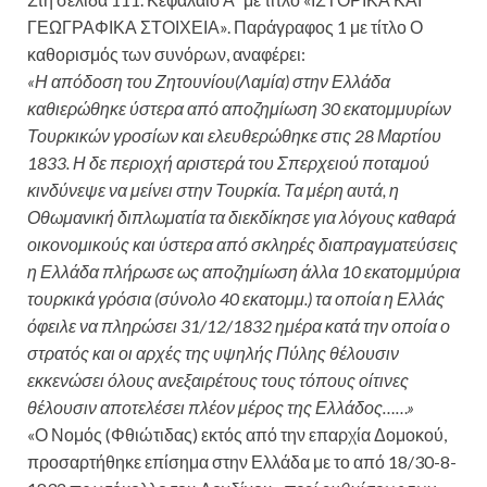
ΓΕΩΓΡΑΦΙΚΑ ΣΤΟΙΧΕΙΑ». Παράγραφος 1 με τίτλο Ο
καθορισμός των συνόρων, αναφέρει:
«Η απόδοση του Ζητουνίου(Λαμία) στην Ελλάδα
καθιερώθηκε ύστερα από αποζημίωση 30 εκατομμυρίων
Τουρκικών γροσίων και ελευθερώθηκε στις 28 Μαρτίου
1833. Η δε περιοχή αριστερά του Σπερχειού ποταμού
κινδύνεψε να μείνει στην Τουρκία. Τα μέρη αυτά, η
Οθωμανική διπλωματία τα διεκδίκησε για λόγους καθαρά
οικονομικούς και ύστερα από σκληρές διαπραγματεύσεις
η Ελλάδα πλήρωσε ως αποζημίωση άλλα 10 εκατομμύρια
τουρκικά γρόσια (σύνολο 40 εκατομμ.) τα οποία η Ελλάς
όφειλε να πληρώσει 31/12/1832 ημέρα κατά την οποία ο
στρατός και οι αρχές της υψηλής Πύλης θέλουσιν
εκκενώσει όλους ανεξαιρέτους τους τόπους οίτινες
θέλουσιν αποτελέσει πλέον μέρος της Ελλάδος……»
«Ο Νομός (Φθιώτιδας) εκτός από την επαρχία Δομοκού,
προσαρτήθηκε επίσημα στην Ελλάδα με το από 18/30-8-