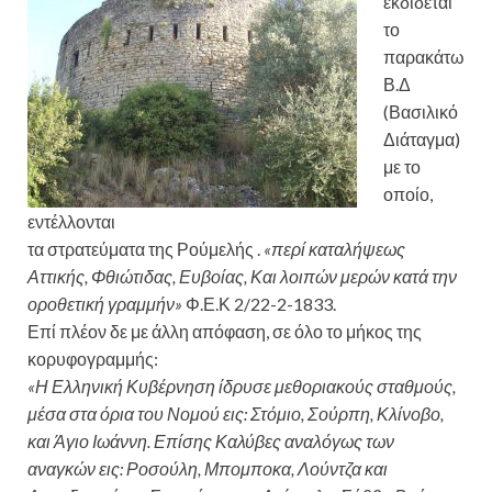
εκδίδεται
το
παρακάτω
Β.Δ
(Βασιλικό
Διάταγμα)
με το
οποίο,
εντέλλονται
τα στρατεύματα της Ρούμελής .
«περί καταλήψεως
Αττικής, Φθιώτιδας, Ευβοίας, Και λοιπών μερών κατά την
οροθετική γραμμήν»
Φ.Ε.Κ 2/22-2-1833.
Επί πλέον δε με άλλη απόφαση, σε όλο το μήκος της
κορυφογραμμής:
«Η Ελληνική Κυβέρνηση ίδρυσε μεθοριακούς σταθμούς,
μέσα στα όρια του Νομού εις: Στόμιο, Σούρπη, Κλίνοβο,
και Άγιο Ιωάννη. Επίσης Καλύβες αναλόγως των
αναγκών εις: Ροσούλη, Μπομποκα, Λούντζα και