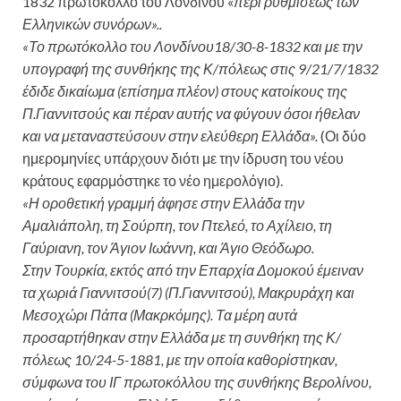
1832 πρωτόκολλο του Λονδίνου «
περί ρυθμίσεως των
Ελληνικών συνόρων»..
«Το πρωτόκολλο του Λονδίνου18/30-8-1832 και με την
υπογραφή της συνθήκης της Κ/πόλεως στις 9/21/7/1832
έδιδε δικαίωμα (επίσημα πλέον) στους κατοίκους της
Π.Γιαννιτσούς και πέραν αυτής να φύγουν όσοι ήθελαν
και να μεταναστεύσουν στην ελεύθερη Ελλάδα».
(Οι δύο
ημερομηνίες υπάρχουν διότι με την ίδρυση του νέου
κράτους εφαρμόστηκε το νέο ημερολόγιο).
«Η οροθετική γραμμή άφησε στην Ελλάδα την
Αμαλιάπολη, τη Σούρπη, τον Πτελεό, το Αχίλειο, τη
Γαύριανη, τον Άγιον Ιωάννη, και Άγιο Θεόδωρο.
Στην Τουρκία, εκτός από την Επαρχία Δομοκού έμειναν
τα χωριά Γιαννιτσού(7) (Π.Γιαννιτσού), Μακρυράχη και
Μεσοχώρι Πάπα (Μακρκόμης). Τα μέρη αυτά
προσαρτήθηκαν στην Ελλάδα με τη συνθήκη της Κ/
πόλεως 10/24-5-1881, με την οποία καθορίστηκαν,
σύμφωνα του ΙΓ πρωτοκόλλου της συνθήκης Βερολίνου,