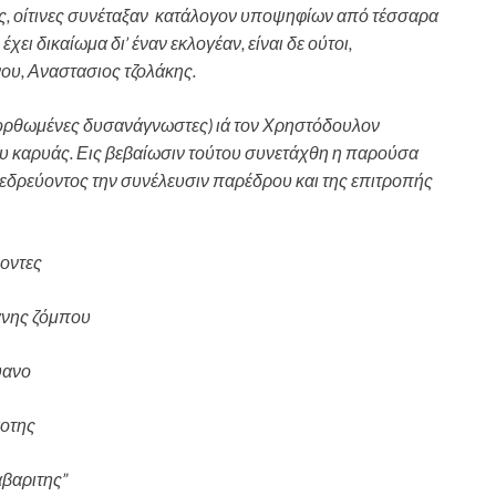
ης, οίτινες συνέταξαν κατάλογον υποψηφίων από τέσσαρα
χει δικαίωμα δι’ έναν εκλογέαν, είναι δε ούτοι,
ου, Αναστασιος τζολάκης.
ρθωμένες δυσανάγνωστες) ιά τον Χρηστόδουλον
υ καρυάς. Εις βεβαίωσιν τούτου συνετάχθη η παρούσα
οεδρεύοντος την συνέλευσιν παρέδρου και της επιτροπής
ντες
ς ζόμπου
νο
της
ης”