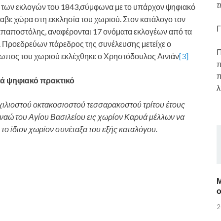
τ
η των εκλογών του 1843,σύμφωνα με το υπάρχον ψηφιακό
έλαβε χώρα στη εκκλησία του χωριού. Στον κατάλογο τον
Γ
απαποστόλης, αναφέρονται 17 ονόματα εκλογέων από τα
ς. Προεδρεύων πάρεδρος της συνέλευσης μετείχε ο
Π
ωπος του χωριού εκλέχθηκε ο Χρηστόδουλος Αινιάν
[3]
π
π
ά ψηφιακό πρακτικό
λ
 χιλιοστού οκτακοσιοστού τεσσαρακοστού τρίτου έτους
 ναώ του Αγίου Βασιλείου εις χωρίον Καρυά μέλλων να
το ίδιον χωρίον συνέταξα του εξής καταλόγου.
Μ
2