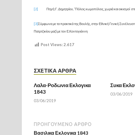
[2]
Πηγή:Γ. Δημητρίου, “Πόλεις κωμοπόλεις, χωριά και οικισμοί στη 
[3]
Σύμφωνα με τα πρακτικά της Βουλής, στην Εθνική Γενική Συνέλευσ
Πατρτζικίου μαζί με τον Ε.Κοντογιάννη
Post Views:
2.617
ΣΧΕΤΙΚΆ ΆΡΘΡΑ
Λαλα-Ροδωνια Εκλογικα
Συκα Εκλο
1843
03/06/2019
03/06/2019
ΠΡΟΗΓΟΎΜΕΝΟ ΆΡΘΡΟ
Βασιλικα Εκλογικα 1843