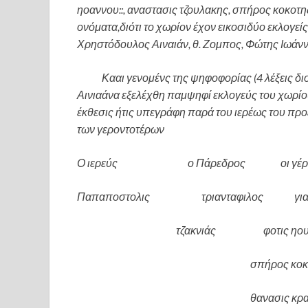
ηοαννου::, αναστασις τζουλακης, σπήρος κοκοτ
ονόματα,διότι το χωρίον έχον εικοσιδύο εκλογείς έ
Χρηστόδουλος Αιναιάν, θ. Ζομπος, Φώτης Ιωάνν
Κααι γενομένς της ψηφοφορίας (4 λέξεις διο
Αινιαάνα εξελέχθη παμψηφί εκλογεύς του χωρίο
έκθεσις ήτις υπεγράφη παρά του ιερέως του πρ
των γεροντοτέρων
Ο ιερεύς ο Πάρεδρος οι γέρο
Παπαποστολις τριανταφιλος γιανη
τζακνιάς φοτις ηουα
σπήρος κοκο
θανασις κραβαριτ