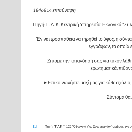
1846814 επισύναψη
Πηγή: Γ. Α. Κ. Κεντρική Υπηρεσία Εκλογικά “Συ
Έγινε προσπάθεια να τηρηθεί το ύφος, η σύντ
εγγράφων, τα οποία ε
Ζητάμε την κατανόησή σας για τυχόν λάθ
ερωτηματικά, πιθαν
►Επικοινωνήστε μαζί μας για κάθε σχόλιο,
Σύντομα θα
[1]
Πηγή: “Γ.Α.Κ Φ 122 “Οθωνικά Υπ. Εσωτερικών” αριθμός. εγγρ