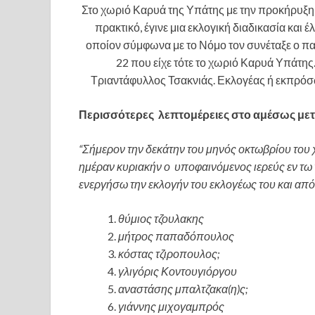
Στο χωριό Καρυά της Υπάτης με την προκήρυξ
πρακτικό, έγινε μια εκλογική διαδικασία και 
οποίον σύμφωνα με το Νόμο τον συνέταξε ο π
22 που είχε τότε το χωριό Καρυά Υπάτη
Τριαντάφυλλος Τσακνιάς. Εκλογέας ή εκπρόσ
Περισσότερες λεπτομέρειες στο αμέσως μετ
“Σήμερον την δεκάτην του μηνός οκτωβρίου του
ημέραν κυριακήν ο υποφαινόμενος ιερεύς εν τω
ενεργήσω την εκλογήν του εκλογέως του και από 
θύμιος τζουλακης
μήτρος παπαδόπουλος
κόστας τζιροπουλος;
γλιγόρις Κοντουγιόργου
αναστάσης μπαλτζακα(η)ς;
γιάννης μιχογαμπρός