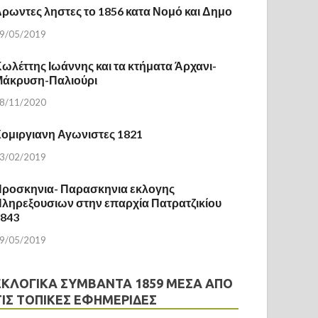
ρωντες ληστες το 1856 κατα Νομό και Δημο
9/05/2019
ωλέττης Ιωάννης και τα κτήματα Άρχανι-
Μάκρυση-Παλιούρι
8/11/2020
ομιργιανη Αγωνιστες 1821
3/02/2019
ροσκηνια- Παρασκηνια εκλογης
ληρεξουσιων στην επαρχία Πατρατζικίου
1843
9/05/2019
ΕΚΛΟΓΙΚΆ ΣΥΜΒΆΝΤΑ 1859 ΜΈΣΑ ΑΠΌ
ΤΙΣ ΤΟΠΙΚΈΣ ΕΦΗΜΕΡΊΔΕΣ