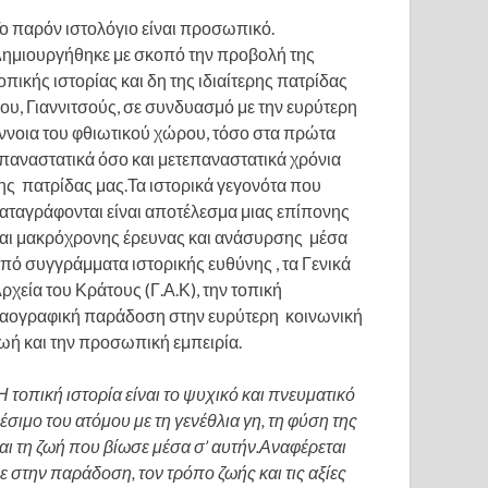
ο παρόν ιστολόγιο είναι προσωπικό.
ημιουργήθηκε με σκοπό την προβολή της
οπικής ιστορίας και δη της ιδιαίτερης πατρίδας
ου, Γιαννιτσούς, σε συνδυασμό με την ευρύτερη
ννοια του φθιωτικού χώρου, τόσο στα πρώτα
παναστατικά όσο και μετεπαναστατικά χρόνια
ης πατρίδας μας.Τα ιστορικά γεγονότα που
αταγράφονται είναι αποτέλεσμα μιας επίπονης
αι μακρόχρονης έρευνας και ανάσυρσης μέσα
πό συγγράμματα ιστορικής ευθύνης , τα Γενικά
ρχεία του Κράτους (Γ.Α.Κ), την τοπική
αογραφική παράδοση στην ευρύτερη κοινωνική
ωή και την προσωπική εμπειρία.
Η τοπική ιστορία είναι το ψυχικό και πνευματικό
έσιμο του ατόμου με τη γενέθλια γη, τη φύση της
αι τη ζωή που βίωσε μέσα σ’ αυτήν.Αναφέρεται
ε στην παράδοση, τον τρόπο ζωής και τις αξίες