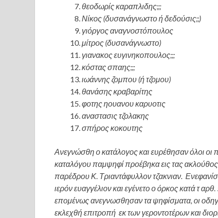
θεοδωρίς καραπλιδης;;;
Νίκος (δυσανάγνωστο ή δεδούσις;;)
γιόργος αναγνοστόπουλος
μίτρος (δυσανάγνωστο)
γιανακος ευγινηκοπουλος;;;
κόστας σπαης;;;
ιωάννης ζομπου (ή τζομου)
θανάσης κραβαρίτης
φοτης ηουανου καρυοτις
αναστασις τζολακης
σπήρος κοκουτης
Ανεγνώσθη ο κατάλογος και ευρέθησαν όλοι οι 
καταλόγου παμψηφί προέβηκα εις τας ακλούθος 
παρέδρου Κ. Τριαντάφυλλον τζακνιαν. Ενεφανίσθ
ιερόν ευαγγέλιον και εγένετο ο όρκος κατά τ αρ
επομένως ανεγνωσθησαν τα ψηφίσματα, οι οδηγί
εκλεχθή επιτροπή εκ των γεροντοτέρων και διορ