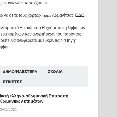
ης κοινωνίας όπου έζησε »
ια να δείτε τους χάρτες-maps Λαβανίτσας
ΕΔΩ
νευματικά Δικαιώματα Η χρήση και η λήψη των
εριεχομένων των αναρτήσεων του παρόντος
ρέπει να αναφέρεται με ευκρίνεια η “Πηγή”
ήψης.
ΔΗΜΟΦΙΛΈΣΤΕΡΑ
ΣΧΌΛΙΑ
ΕΤΙΚΈΤΕΣ
ικτή ελλήνο-οθωμανική Επιτροπή
οθωμανικών κτημάτων
0/03/2021