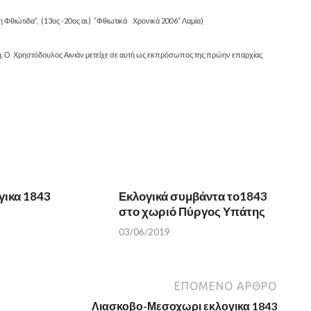
Φθιώτιδα”, (13ος -20ος αι.) “Φθιωτικά Χρονικά 2006” Λαμία)
η. Ο Χρηστόδουλος Αινιάν μετείχε σε αυτή ως εκπρόσωπος της πρώην επαρχίας
γικα 1843
Εκλογικά συμβάντα το1843
στο χωριό Πύργος Υπάτης
03/06/2019
ΕΠΌΜΕΝΟ ΆΡΘΡΟ
Λιασκοβο-Μεσοχωρι εκλογικα 1843