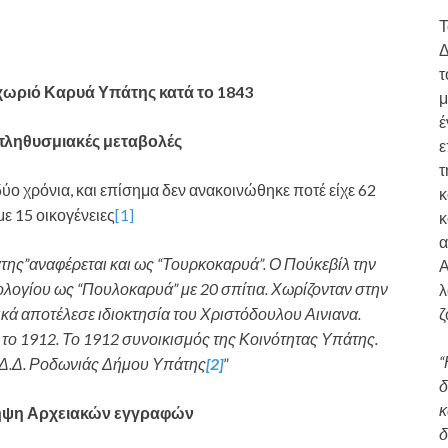
Τ
Δ
τ
χωριό Καρυά Υπάτης κατά το 1843
μ
έ
 πληθυσμιακές μεταβολές
ε
τ
ύο χρόνια, και επίσημα δεν ανακοινώθηκε ποτέ είχε 62
κ
με 15 οικογένειες
[1]
κ
α
της”αναφέρεται και ως “Τουρκοκαρυά”. Ο Πούκεβίλ την
Α
ολογίου ως “Πουλοκαρυά” με 20 σπίτια. Χωρίζονταν στην
λ
ζ
κά αποτέλεσε ιδιοκτησία του Χριστόδουλου Αινιανα.
το 1912. Το 1912 συνοικισμός της Κοινότητας Υπάτης.
“
 Δ.Δ. Ροδωνιάς Δήμου Υπάτης
[2]
”
δ
κ
ηψη Αρχειακών εγγραφών
δ