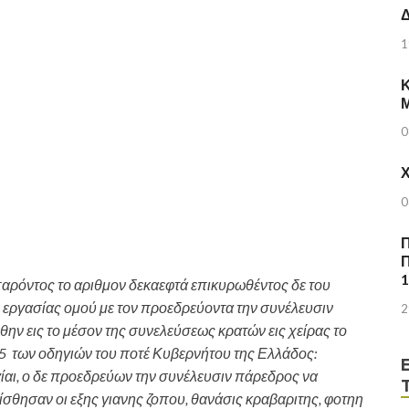
Δ
1
Κ
0
Χ
0
Π
Π
παρόντος το αριθμον δεκαεφτά επικυρωθέντος δε του
εργασίας ομού με τον προεδρεύοντα την συνέλευσιν
2
ην εις το μέσον της συνελεύσεως κρατών εις χείρας το
θ. 5 των οδηγιών του ποτέ Κυβερνήτου της Ελλάδος:
αι, ο δε προεδρεύων την συνέλευσιν πάρεδρος να
ίσθησαν οι εξης γιανης ζοπου, θανάσις κραβαριτης, φοτηη