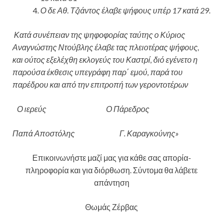
Ο δε Αθ. Τζιάντος έλαβε ψήφους υπέρ 17 κατά 29.
Κατά συνέπειαν της ψηφοφορίας ταύτης ο Κύριος
Αναγνώστης Ντούβλης έλαβε τας πλειοτέρας ψήφους,
και ούτος εξελέχθη εκλογεύς του Καστρί, διό εγένετο η
παρούσα έκθεσις υπεγράφη παρ΄ εμού, παρά του
παρέδρου και από την επιτροπή των γεροντοτέρων
Ο ιερεύς Ο Πάρεδρος
Παπά Αποστόλης Γ. Καραγκούνης»
Επικοινωνήστε μαζί μας για κάθε σας απορία-
πληροφορία και για διόρθωση. Σύντομα θα λάβετε
απάντηση
Θωμάς Ζέρβας