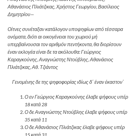
Αθανάσιος Πλιάτζικας, Χρήστος Γεωργίου, Βασίλειος
Δημητρίου—
Οίτνες συνέταξαν κατάλογον υποψηφίων από τέσσαρα
ονόματα, διότι αι οικογένειαι του χωριού μή
υπερβαίνουσαι τον αριθμόν πεντήκοντα, θα διορίσουν
έναν εκλογέα είναι δε τα ακόλουθα: Γεώργιος
Καραγκούνης, Αναγνώστης Ντούβλης, Αθανάσιος
Πλιάτζικας, Αθ. Τζιάντος
Γενομένης δε της ψηφοφορίας ιδίως δ΄ έναν έκαστον΄
Ο εν Γεώργιος Καραγκούνης έλαβε ψήφους υπέρ
18 κατά 28
Ο δε Αναγνώστης Ντούβλης έλαβε ψήφους υπέρ
35 κατά 11
Ο δε Αθανάσιος Πλιάτζικας έλαβε ψήφους υπέρ
15 κατά 31