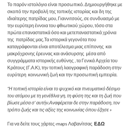
Το παρόν ιστολόγιο είναι προσωπικό. Δημιουργήθηκε με
σκοπό την προβολή της τοπικής ιστορίας και δη της
ιδιαίτερης πατρίδας μου, Γιαννιτσούς, σε συνδυασμό με
την ευρύτερη έννοια του φθιωτικού χώρου, τόσο στα
πρώτα επαναστατικά όσο και μετεπαναστατικά χρόνια
της πατρίδας μας.Τα ιστορικά γεγονότα που
καταγράφονται είναι αποτέλεσμα μιας επίπονης και
μακρόχρονης έρευνας και ανάσυρσης μέσα από
συγγράμματα ιστορικής ευθύνης , τα Γενικά Αρχεία του
Κράτους (Γ.Α.Κ), την τοπική λαογραφική παράδοση στην
ευρύτερη κοινωνική ζωή και την προσωπική εμπειρία.
“Η τοπική ιστορία είναι το ψυχικό και πνευματικό δέσιμο
του ατόμου με τη γενέθλια γη, τη φύση της και τη ζωή που
βίωσε μέσα σ’ αυτήν.Αναφέρεται δε στην παράδοση, τον
τρόπο ζωής και τις αξίες της κοινωνίας όπου έζησε »
Για να δείτε τους χάρτες-maps Λαβανίτσας
ΕΔΩ