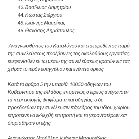
Βασίλειος Δημητρίου
Κώστας Στέργιου
Ιωάννης Μαυρίκας
Θανάσης Δημόπουλος
Αναγνωσθέντος του Καταλόγου και επιευρεθέντος παρά
της συνελεύσεως προέβην εις τας ακολούθους εργασίας.
ενεφανίσθεν εν τω μέσω της συνελεύσεως κρατών εις τας
χείρας το ιερόν ευαγγέλιον και εγένετο όρκος
Κατά το άρθρο 5 την υπαρίθ. 10050 οδηγιών του
Κυβερνήτου της ελλάδος. επομένως ο Ιερεύς ανέγωνσεν
τα περί εκλογής ψηφίσματα και οδηγίας, ο δε
προεδρεύων την συνέλευσιν πάρεδρος του ιδίου χωρίου
επρότεινε να εκλεχθή επιτροπή και το γεροντοτέρων και
διορίσθηκαν οι εξής
Αναγνώστης Ντούβλης, Ιωάννης Μπουριάλος,