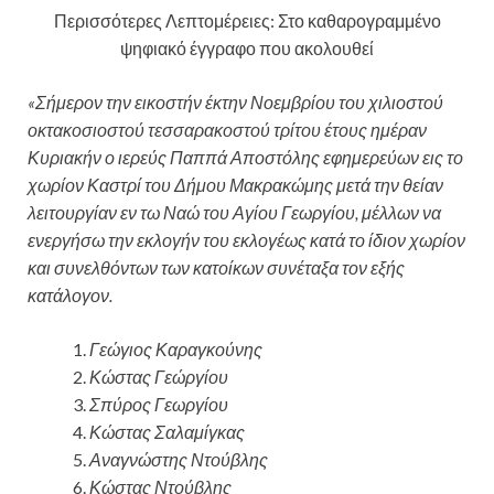
Περισσότερες Λεπτομέρειες: Στο καθαρογραμμένο
ψηφιακό έγγραφο που ακολουθεί
«Σήμερον την εικοστήν έκτην Νοεμβρίου του χιλιοστού
οκτακοσιοστού τεσσαρακοστού τρίτου έτους ημέραν
Κυριακήν ο ιερεύς Παππά Αποστόλης εφημερεύων εις το
χωρίον Καστρί του Δήμου Μακρακώμης μετά την θείαν
λειτουργίαν εν τω Ναώ του Αγίου Γεωργίου, μέλλων να
ενεργήσω την εκλογήν του εκλογέως κατά το ίδιον χωρίον
και συνελθόντων των κατοίκων συνέταξα τον εξής
κατάλογον.
Γεώγιος Καραγκούνης
Κώστας Γεώργίου
Σπύρος Γεωργίου
Κώστας Σαλαμίγκας
Αναγνώστης Ντούβλης
Κώστας Ντούβλης