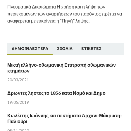
Πνευματικά Δικαιώματα Η χρήση και η λήψη των
περιεχομένων των αναρτήσεων του παρόντος πρέπει να
αναφέρεται με ευκρίνεια η “Πηγή” λήψης.
ΔΗΜΟΦΙΛΈΣΤΕΡΑ
ΣΧΌΛΙΑ
ΕΤΙΚΈΤΕΣ
Μικτή ελλήνο-οθωμανική Επιτροπή οθωμανικών
κτημάτων
20/03/2021
Δρωντες ληστες το 1856 κατα Νομό και Δημο
19/05/2019
Κωλέττης Ιωάννης και τα κτήματα Άρχανι-Μάκρυση-
Παλιούρι
08/11/2020