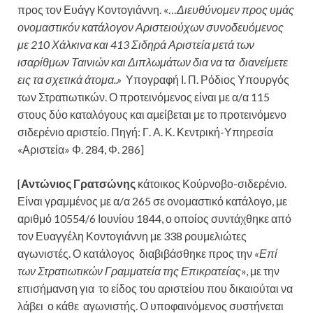
προς τον Ευάγγ Κοντογιάννη. «…
Διευθύνομεν προς υμάς
ονομαστικόν κατάλογον Αριστειούχων συνοδευόμενος
με 210 Χάλκινα και 413 Σιδηρά Αριστεία μετά των
ισαρίθμων Ταινιών και Διπλωμάτων δια να τα διανείμετε
εις τα σχετικά άτομα..»
Υπογραφή Ι. Π. Ρόδιος Υπουργός
των Στρατιωτικών. Ο προτεινόμενος είναι με α/α 115
στους δύο καταλόγους και αμείβεται με το προτεινόμενο
σιδερένιο αριστείο. Πηγή: Γ. Α. Κ. Κεντρική-Υπηρεσία
«Αριστεία» Φ. 284, Φ. 286]
[
Αντώνιος Γρατσώνης
κάτοικος Κούρνοβο-σιδερένιο.
Είναι γραμμένος με α/α 265 σε ονομαστικό κατάλογο, με
αριθμό 10554/6 Ιουνίου 1844, ο οποίος συντάχθηκε από
τον Ευαγγέλη Κοντογιάννη με 338 ρουμελιώτες
αγωνιστές. Ο κατάλογος διαβιβάσθηκε προς την
«Επί
των Στρατιωτικών Γραμματεία της Επικρατείας
», με την
επισήμανση για το είδος του αριστείου που δικαιούται να
λάβει ο κάθε αγωνιστής. Ο υποφαινόμενος συστήνεται