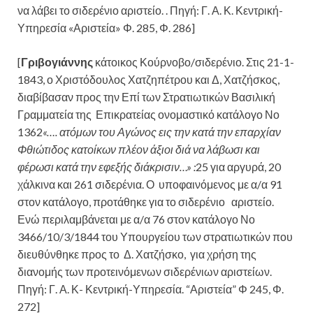
να λάβει το σιδερένιο αριστείο. . Πηγή: Γ. Α. Κ. Κεντρική-
Υπηρεσία «Αριστεία» Φ. 285, Φ. 286]
[
Γριβογιάννης
κάτοικος Κούρνοβο/σιδερένιο. Στις 21-1-
1843, ο Χριστόδουλος Χατζηπέτρου και Δ, Χατζήσκος,
διαβίβασαν προς την Επί των Στρατιωτικών Βασιλική
Γραμματεία της Επικρατείας ονομαστικό κατάλογο Νο
1362
«…. ατόμων του Αγώνος εις την κατά την επαρχίαν
Φθιώτιδος κατοίκων πλέον άξιοι διά να λάβωσι και
φέρωσι κατά την εφεξής διάκρισιν…» :
25 για αργυρά, 20
χάλκινα και 261 σιδερένια. Ο υποφαινόμενος με α/α 91
στον κατάλογο, προτάθηκε για το σιδερένιο αριστείο.
Ενώ περιλαμβάνεται με α/α 76 στον κατάλογο Νο
3466/10/3/1844 του Υπουργείου των στρατιωτικών που
διευθύνθηκε προς το Δ. Χατζήσκο, για χρήση της
διανομής των προτεινόμενων σιδερένιων αριστείων.
Πηγή: Γ. Α. Κ- Κεντρική-Υπηρεσία. “Αριστεία” Φ 245, Φ.
272]