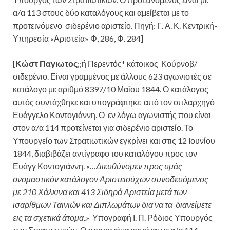
α/α 113 στους δύο καταλόγους και αμείβεται με το
προτεινόμενο σιδερένιο αριστείο. Πηγή: Γ. Α. Κ. Κεντρική-
Υπηρεσία «Αριστεία» Φ, 286, Φ. 284]
[
Κώστ Παγιωτος
;;ή Περεντός* κάτοικος Κούρνοβ/
σιδερένιο. Είναι γραμμένος με άλλους 623 αγωνιστές σε
κατάλογο με αριθμό 8397/10 Μαΐου 1844. Ο κατάλογος
αυτός συντάχθηκε και υπογράφτηκε από τον οπλαρχηγό
Ευάγγελο Κοντογιάννη. Ο εν λόγω αγωνιστής που είναι
στον α/α 114 προτείνεται για σιδερένιο αριστείο. Το
Υπουργείο των Στρατιωτικών εγκρίνει και στις 12 Ιουνίου
1844, διαβιβάζει αντίγραφο του καταλόγου προς τον
Ευάγγ Κοντογιάννη. «…
Διευθύνομεν προς υμάς
ονομαστικόν κατάλογον Αριστειούχων συνοδευόμενος
με 210 Χάλκινα και 413 Σιδηρά Αριστεία μετά των
ισαρίθμων Ταινιών και Διπλωμάτων δια να τα διανείμετε
εις τα σχετικά άτομα..»
Υπογραφή Ι. Π. Ρόδιος Υπουργός