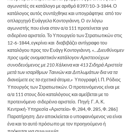
αγωνιστές σε κατάλογο με αριθμό 8397/10-3-1844. Ο
κατάλογος αυτός συντάχθηκε και υπογράφτηκε από τον
οπλαρχηγό Ευάγγελο Κοντογιάννη. Ο εν λόγω
αγωνιστής που είναι στον α/α 111 προτείνεται για
σιδερένιο αριστείο. Το Υπουργείο των Στρατιωτικών στις
12-6-1844, εγκρίνει και διαβιβάζει αντίγραφο του
καταλόγου προς τον Ευάγγ Κοντογιάννη. «…
Διευθύνομεν
προς υμάς ονομαστικόν κατάλογον Αριστειούχων
συνοδευόμενος με 210 Χάλκινα και 413 Σιδηρά Αριστεία
μετά των ισαρίθμων Ταινιών και Διπλωμάτων δια να τα
διανείμετε εις τα σχετικά άτομα..»
Υπογραφή Ι. Π. Ρόδιος
Υπουργός των Στρατιωτικών. Ο προτεινόμενος είναι με
α/α 111 στους δύο καταλόγους και αμείβεται με το
προτεινόμενο σιδερένιο αριστείο. Πηγή: Γ. Α. Κ.
Κεντρική-Υπηρεσία «Αριστεία» Φ, 284, Φ. 285, Φ. 286]
Παρατήρηση: Δεν αποκλείεται ο υποφαινόμενος να είναι
ένα και το αυτό πρόσωπο με τον προηγούμενο ή
πρόκειται για συνωνυμία.