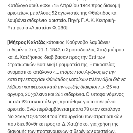
Κατάλογο αριθ. 6086 «15 Απριλίου 1844 προς διανομή
αριστείων, με άλλους 52 αγωνιστές της Φθιώτιδος και
λαμβάνει σιδερένιο αριστείο. Πηγή: Γ. Α. Κ. Κεντρική-
Υπηρεσία «Αριστεία» Φ. 280]
[
Μήτρος Καλτζάς
κάτοικος Κούρνοβο λαμβάνει/
σιδερένιο. Στις 21-1-1843, ο Χριστόδουλος Χατζηπέτρου
και Δ, Χατζήσκος, διαβίβασαν προς την Επί των
Στρατιωτικών Βασιλική Γραμματεία της Επικρατείας
ονομαστικό κατάλογο
«…. ατόμων του Αγώνος εις την
κατά την επαρχίαν Φθιώτιδος κατοίκων πλέον άξιοι διά να
λάβωσι και φέρωσι κατά την εφεξής διάκρισιν…» :
25 για
αργυρά, 20 χάλκινα και 261 σιδερένια. Ο υποφαινόμενος
με α/α 93 στον κατάλογο, προτάθηκε για το σιδερένιο
αριστείο. Ενώ περιλαμβάνεται με α/α 78 στον κατάλογο
Νο 3466/10/3/1844 του Υπουργείου των στρατιωτικών
που διευθύνθηκε προς το Δ. Χατζήσκο, για χρήση της
διανομής των προτεινόμενων σιδερένιων αριστείων.