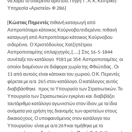
να λάβει το σιδερένιο αριστείο. Πηγή: Γ. Α. Κ. Κεντρική-
Υπηρεσία «Αριστεία» Φ 286]
[
Κώστας Πηρεντές
πιθανή καταγωγή από
Ασπροπόταμο κάτοικος Κούρνοβο/σιδερένιο. πιθανή
καταγωγή από Ασπροπόταμο κάτοικος Κούρνοβου
σιδερένιο.
Ο Χριστόδουλος Χατζηπέτρου
Ασπροποταμίτης οπλαρχηγός, […..] Στις 16-5-1844
συνέταξε τον κατάλογο 9181 με 354 Ασπροποταμίτες οι
οποίοι διαμένουν σε διάφορα χωρία της Φθιώτιδας . Οι
11 από αυτούς είναι κάτοικοι του χωριού. Ο Κ. Περεντές
φέρεται με α/α 265 στον κατάλογο. Ο κατάλογος αυτός
διαβιβάσθηκε προς το Υπουργείο των Στρατιωτικών. Το
Υπουργείο των Στρατιωτικών εγκρίνει και διαβιβάζει
ταυτάριθμο κατάλογο αγωνιστών στον ίδιον, με τα ίδια
ονόματα για χρήση της διανομής των αριστείων στους
δικαιούχους. Ο υποφαινόμενος στον κατάλογο του
Υπουργείου είναι με α/α 269 και τιμήθηκε με το