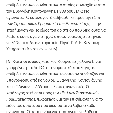
αριθμό 10554/6 Ιουνίου 1844, ο οποίος συντάχθηκε από
τον Ευαγγέλη Κοντογιάννη με 338 ρουμελιώτες
αγωνιστές. Ο κατάλογος διαβιβάσθηκε προς την
«Επί
των Στρατιωτικών Γραμματεία της Επικρατείας
», με την
επισήμανση για το είδος του αριστείου που δικαιούται να
λάβει ο κάθε αγωνιστής. Ο υποφαινόμενος συστήνεται
να λάβει το σιδερένιο αριστείο. Πηγή: Γ. Α. Κ. Κεντρική-
Υπηρεσία «Αριστεία» Φ. 286]
[
Ν. Κατσιόπουλος
κάτοικος Κούρνοβο-χάλκινο Είναι
γραμμένος με α/α 192 σε ονομαστικό κατάλογο, με
αριθμό 10554/6 Ιουνίου 1844, τον οποίον συνέταξαν και
υπογράφουν από κοινού οι: Ευαγγέλης Κοντογιάννης
και ο Γ Αινιάν με 338 ρουμελιώτες αγωνιστές. Ο
κατάλογος στέλνεται προς την
«Επί των Στρατιωτικών
Γραμματεία της Επικρατείας»,
με την επισήμανση για το
είδος του αριστείου που δικαιούται να λάβει ο κάθε
αγωνιστής. Ο υποφαινόμενος συστήνεται να λάβει το