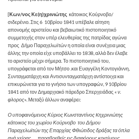
[
Κων/νος Κε(η)χρινιώτης
κάτοικος Κούρνοβο/
σιδερένιο. Στις 6 10βρίου 1841 υπέβαλε αίτηση
απονομής αριστείου και βεβαιωτικό πιστοποιητικό
συμμετοχής στον υπέρ ελευθερίας της πατρίδας αγώνα
προς Δήμο Παραχελωϊτών η οποία είναι συνέχεια μιας
άλλης την οποία είχε υποβάλλει το 1838, αλλά δεν έλαβε
το αριστείο μέχρι σήμερα. Το πιστοποιητικό του,
υπογράφεται από τον Μήτσο .και Ευαγγέλη Κοντογιάννη,
Συνταγματάρχη και Αντισυνταγματάρχη αντίστοιχα και
επικυρώνεται για το γνήσιο των υπογραφών, 9 10βρίου
1841 από τον Δημαρχιακό πάρεδρο Σπερχειάδας «
ν.
φλορος
». Μεταξύ άλλων αναφέρει:
Ο υποφαινόμενος Κύριος Κωνσταντίνος
K
ηχρινιώτης
κάτοικος του χωρίου Κούρνοβο του Δήμου
Παραχελωϊτών της Επαρχίας Φθιώτιδος δράξας τα όπλα
ανά χείρας….. παραβρεθείς εις διαφόρους κρισίμους