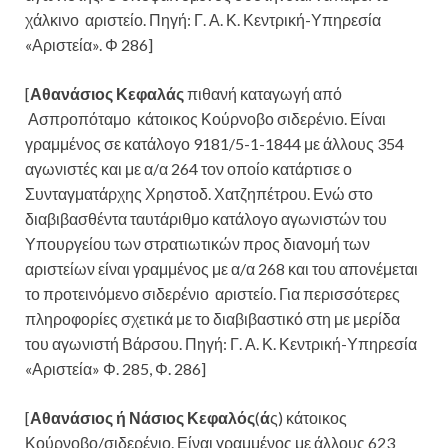
χάλκινο αριστείο. Πηγή: Γ. Α. Κ. Κεντρική-Υπηρεσία
«Αριστεία». Φ 286]
[
Αθανάσιος Κεφαλάς
πιθανή καταγωγή από
Ασπροπόταμο κάτοικος Κούρνοβο σιδερένιο. Είναι
γραμμένος σε κατάλογο 9181/5-1-1844 με άλλους 354
αγωνιστές και με α/α 264 τον οποίο κατάρτισε ο
Συνταγματάρχης Χρηστοδ. Χατζηπέτρου. Ενώ στο
διαβιβασθέντα ταυτάριθμο κατάλογο αγωνιστών του
Υπουργείου των στρατιωτικών προς διανομή των
αριστείων είναι γραμμένος με α/α 268 και του απονέμεται
το προτεινόμενο σιδερένιο αριστείο. Για περισσότερες
πληροφορίες σχετικά με το διαβιβαστικό στη με μερίδα
του αγωνιστή Βάρσου. Πηγή: Γ. Α. Κ. Κεντρική-Υπηρεσία
«Αριστεία» Φ. 285, Φ. 286]
[
Αθανάσιος ή Νάσιος Κεφαλός
(
ά
ς) κάτοικος
Κούρνοβο/σιδερένιο. Είναι γραμμένος με άλλους 623