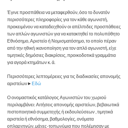
Έγινε προσπάθεια να μεταφερθούν, όσο το δυνατόν
περισσότερες πληροφορίες για τον κάθε αγωνιστή,
προκειμένου να καταδειχθούν οι απέλπιδες προσπάθειες
των απλών αγωνιστών για να κατακτηθεί το πολυπόθητο
Εθνόσημο, Αριστείο ή Νομισματόσημο, το οποίο πέραν
από την ηθική ικανοποίηση για τον απλό αγωνιστή, είχε
τιμητικές δημόσιες διακρίσεις, προικοδοτικά γραμμάτια
για αγορά κτημάτων κ. ά.
Περισσότερες λεπτομέρειες για τις διαδικασίες απονομής
αριστείων►
Εδώ
Ο ονομαστικός κατάλογος Αγωνιστών του χωριού
περιλαμβάνει: Αιτήσεις απονομής αριστείων, βεβαιωτικά
πιστοποιητικά συμμετοχής ή εκδουλεύσεων , τιμητικά
αριστεία ή εθνόσημα, βαθμολογίες, ονόματα
οπλαρχηγών, μάχες-τοπωνύμια που πολέμησαν με