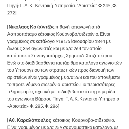
Πηγή: Γ. Α. Κ- Κεντρική-Υπηρεσία. “Αριστεία” Φ 245, Φ.
272]
[
Νικόλαος Κο (α)ντζός
πιθανή καταγωγή απ
ό
Ασπροπόταμο κάτοικος Κούρνοβο/σιδερένιο. Είναι
γραμμένος σε κατάλογο 9181/5 Ιανουαρίου 1844 με
άλλους 354 αγωνιστές και με α/α 264 τον οποίο
κατάρτισε ο Συνταγματάρχης Χρηστοδ. Χατζηπέτρου.
Ενώ στο διαβιβασθέντα ταυτάριθμο κατάλογο αγωνιστών
του Υπουργείου των στρατιωτικών προς διανομή των
αριστείων είναι γραμμένος με α/α 268 και του απονέμεται
το προτεινόμενο σιδερένιο αριστείο. Για περισσότερες
πληροφορίες σχετικά με το διαβιβαστικό στη με μερίδα
του αγωνιστή Βάρσου Πηγή: Γ. Α. Κ. Κεντρική-Υπηρεσία
«Αριστεία» Φ. 285, Φ. 286]
[
Αθ. Καραλόπουλος
κάτοικος Κούρνοβο-σιδερένιο.
Είναι γραμμένος με α/α 259 σε ονομαστικό κατάλογο, με