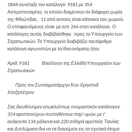
1844 συνέταξε τον κατάλογο 9181 με 354
Ασπροποταμίτες οι οποίοι διαμένουν σε διάφορα χωρία
της Φθιώτιδας .
11 από αυτούς είναι κάτοικοι του χωριού.
Ο υποφαινόμενος είναι με α/α 266 στον κατάλογο. Ο
κατάλογος αυτός διαβιβάσθηκε προς το Υπουργείο των
Στρατιωτικών. Το Υπουργείο διαβιβάζει ταυτάριθμο
κατάλογο αγωνιστών με τα ίδια ονόματα, ήτοι:
Αριθ, 9181 Βασίλειον της ΕλλάδοΥπουργείον των
Στρατιωτικών
Προς τον Συνταγματάρχην Κον Χρηστοδ
Χατζηπέτρον
Σας διευθύνομεν εσωκλείστως ονομαστικόν κατάλογον
354 αριστειούχων συστηθέντων παρ’ υμών, με τ’
ανήκοντα 134 χάλκινα και 220 σιδηρά αριστεία, Ταινίας
και Διπλώματα δια να τα διανείμετε εις τα σχετικά άτομα