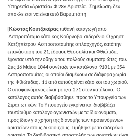
Υπηρεσία «Αριστεία» Φ 286 Αριστεία. Σημείωση: δεν
αποκλείεται να είναι από Βαρυμπόπη
[
Κώστας Κουτζοκέρας
πιθανή καταγωγή από
Ασπροπόταμο κάτοικος Κούρνοβο-σιδερένιο. Ο χρηστ.
Χατζηπέτρου Ασπροποταμίτης οπλαρχηγός, κατά την
επανάσταση του 21, έδρασε Θεσσαλία και Φθιώτιδα,
έχοντας υπό την οδηγία του πολλούς συμπατριώτες του.
Στις 16 Μαΐου 1844 συνέταξε τον κατάλογο 9181 με 354
Ασπροποταμίτες οι οποίοι διαμένουν σε διάφορα χωρία
της Φθιώτιδας .
11 από αυτούς είναι κάτοικοι του χωριού.
Ο υποφαινόμενος είναι με α/α 271 στον κατάλογο. Ο
κατάλογος αυτός διαβιβάσθηκε προς το Υπουργείο των
Στρατιωτικών. Το Υπουργείο εγκρίνει και διαβιβάζει
ταυτάριθμο κατάλογο αγωνιστών με τα ίδια ονόματα,
προς ίδιον για χρήση της διανομής των προτεινόμενων
αριστείων στους δικαιούχους. Τιμήθηκε με το σιδερένιο
αριστείο. Το διαβιβαστικό αποστολής των αριστείων είναι