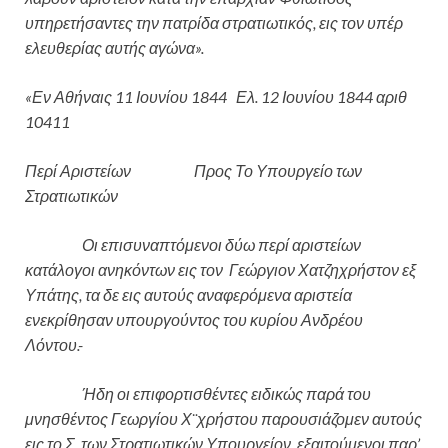
υπηρετήσαντες την πατρίδα στρατιωτικός, εις τον υπέρ
ελευθερίας αυτής αγώνα».
«Εν Αθήναις 11 Ιουνίου 1844 Ελ. 12 Ιουνίου 1844 αριθ
10411
Περί Αριστείων Προς Το Υπουργείο των
Στρατιωτικών
Οι επισυναπτόμενοι δύω περί αριστείων
κατάλογοι ανηκόντων εις τον Γεώργιον Χατζηχρήστον εξ
Υπάτης, τα δε εις αυτούς αναφερόμενα αριστεία
ενεκρίθησαν υπουργούντος του κυρίου Ανδρέου
Λόντου.-
Ήδη οι επιφορτισθέντες ειδικώς παρά του
μνησθέντος Γεωργίου Χ¨χρήστου παρουσιάζομεν αυτούς
εις το Σ. των Στρατιωτικών Υπουργείον, εξαιτούμενοι παρ’