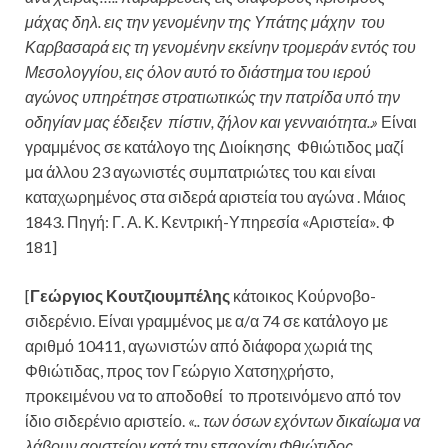
μάχας δηλ. εις την γενομένην της Υπάτης μάχην του
Καρβασαρά εις τη γενομένην εκείνην τρομεράν εντός του
Μεσολογγίου, εις όλον αυτό το διάστημα του ιερού
αγώνος υπηρέτησε στρατιωτικώς την πατρίδα υπό την
οδηγίαν μας έδειξεν πίστιν, ζήλον και γενναιότητα..»
Είναι
γραμμένος σε κατάλογο της Διοίκησης Φθιώτιδος μαζί
μα άλλου 23 αγωνιστές συμπατριώτες του και είναι
καταχωρημένος στα σιδερά αριστεία του αγώνα . Μάιος
1843. Πηγή: Γ. Α. Κ. Κεντρική-Υπηρεσία «Αριστεία». Φ
181]
[
Γεώργιος Κουτζιουμπέλης
κάτοικος Κούρνοβο-
σιδερένιο. Είναι γραμμένος με α/α 74 σε κατάλογο με
αριθμό 10411, αγωνιστών από διάφορα χωριά της
Φθιώτιδας, προς τον Γεώργιο Χατσηχρήστο,
προκειμένου να το αποδοθεί το προτεινόμενο από τον
ίδιο σιδερένιο αριστείο.
«.. των όσων εχόντων δικαίωμα να
λάβουν αριστείον κατά την επαρχίαν Φθιώτιδος