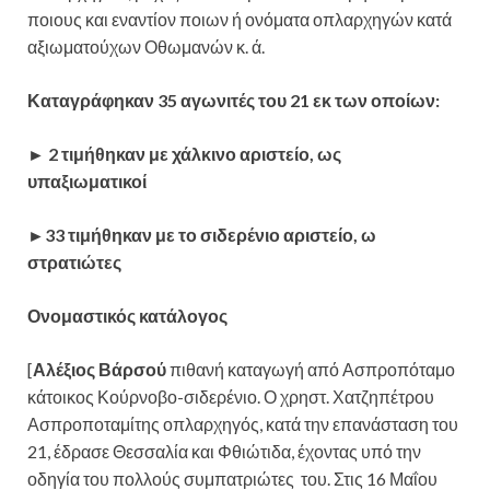
ποιους και εναντίον ποιων ή ονόματα οπλαρχηγών κατά
αξιωματούχων Οθωμανών κ. ά.
Καταγράφηκαν 35 αγωνιτές του 21 εκ των οποίων:
► 2 τιμήθηκαν με χάλκινο αριστείο, ως
υπαξιωματικοί
►33 τιμήθηκαν με το σιδερένιο αριστείο, ω
στρατιώτες
Ονομαστικός κατάλογος
[
Αλέξιος Βάρσού
πιθανή καταγωγή από Ασπροπόταμο
κάτοικος Κούρνοβο-σιδερένιο. Ο χρηστ. Χατζηπέτρου
Ασπροποταμίτης οπλαρχηγός, κατά την επανάσταση του
21, έδρασε Θεσσαλία και Φθιώτιδα, έχοντας υπό την
οδηγία του πολλούς συμπατριώτες του. Στις 16 Μαΐου