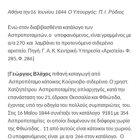
Αθήνα την16 Ιουνίου 1844 Ο Υπουργός: Π. Ι . Ρόδιος
Ενώ στον διαβιβασθέντα κατάλογο των
Ασπροποταμιτών, ο υποφαινόμενος, είναι γραμμένος με
α/α 270 και λαμβάνει το προτεινόμενο σιδερένιο
αριστείο. Πηγή: Γ. Α. Κ. Κεντρική-Υπηρεσία «Αριστεία» Φ.
285, Φ. 286]
[
Γεώργιος Βλάχος
πιθανή καταγωγή από
Ασπροπόταμο κάτοικος Κούρνοβο-σιδερένιο. Ο χρηστ.
Χατζηπέτρου Ασπροποταμίτης οπλαρχηγός, κατά την
επανάσταση του 21, έδρασε Θεσσαλία και Φθιώτιδα,
έχοντας υπό την οδηγία του πολλούς συμπατριώτες του.
Στις 16 Μαΐου 1844 συνέταξε τον κατάλογο 9181 με 354
Ασπροποταμίτες οι οποίοι διαμένουν σε διάφορα χωρία
της Φθιώτιδας .
11 από αυτούς είναι κάτοικοι του χωριού.
Ο υποφαινόμενος είναι με α/α 266 στον κατάλογο. Ο