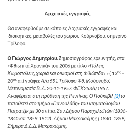
Αρχειακές εγγραφές
Θα αναφερθούμε σε κάποιες Αρχειακές εγγραφές και
διοικητικές. μεταβολές του χωριού Κούρνοβου, σημερινό
Τρίλοφο.
Ο Γιώργος Δημητρίου
. δημοσιογράφος ερευνητής, στα
«Φθιωτικά Χρονικά» του 2006 με τίτλο
«Πόλεις
ος
Κωμοπόλεις, χωριά και οικισμοί στη Φθιώτιδα»
»,( 13
–
ος
20
αι.) γράφε
ι: Α/α 551 Τρίλοφο Φθ. (Κούρνοβο)
Μετονομασία Β. Δ. 20-11-1957. ΦΕΚ253Α/1957.
Αναφέρεται στη πρόθεση της Ρεντίνας. Ο Πούκεβίλ
[2]
το
τοποθετεί στο τμήμα «Γιανουλάδη» του κτηματολογίου
Πατρατζίκ με 30 σπίτια. Συν.Δήμου Παραχελωϊτών (1836-
1840 και 1859-1912) . Δήμου Μακρακώμης ( 1840- 1859)
Σήμερα Δ.Δ.Δ. Μακρακώμης.