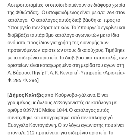
Ασπροποταμίτες οι οποίοι διαμένουν σε διάφορα χωρία
της Φθιώτιδας. Ο υποφαινόμενος είναι με α/α 264 στον
κατάλογο. Ο κατάλογος αυτός διαβιβάσθηκε προς το
Υπουργείο των Στρατιωτικών. Το Υπουργείο εγκρίνει και
διαβιβάζει ταυτάριθμο κατάλογο αγωνιστών με τα ίδια
ονόματα, προς ίδιον για χρήση της διανομής των
προτεινόμενων αριστείων στους δικαιούχους. Τιμήθηκε
με το σιδερένιο αριστείο. Το διαβιβαστικό αποστολής των
αριστείων είναι καταχωρημένο στη μερίδα του αγωνιστή
Α. Βάρσου. Πηγή: Γ. Α. Κ. Κεντρική-Υπηρεσία «Αριστεία»
Φ. 285, Φ. 286]
[
Δήμος Καλτζάς
από Κούρνοβο-χάλκινο. Είναι
γραμμένος με άλλους 623 αγωνιστές σε κατάλογο με
αριθμό 8397/10 Μαΐου 1844. Ο κατάλογος αυτός
συντάχθηκε και υπογράφτηκε από τον οπλαρχηγό
Ευάγγελο Κοντογιάννη. Ο εν λόγω αγωνιστής που είναι
στον α/α 112 προτείνεται για σιδερένιο αριστείο. Το