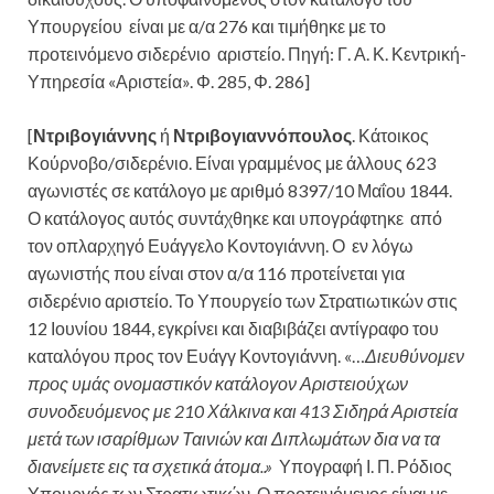
Υπουργείου είναι με α/α 276 και τιμήθηκε με το
προτεινόμενο σιδερένιο αριστείο. Πηγή: Γ. Α. Κ. Κεντρική-
Υπηρεσία «Αριστεία». Φ. 285, Φ. 286]
[
Ντριβογιάννης
ή
Ντριβογιαννόπουλος
. Κάτοικος
Κούρνοβο/σιδερένιο. Είναι γραμμένος με άλλους 623
αγωνιστές σε κατάλογο με αριθμό 8397/10 Μαΐου 1844.
Ο κατάλογος αυτός συντάχθηκε και υπογράφτηκε από
τον οπλαρχηγό Ευάγγελο Κοντογιάννη. Ο εν λόγω
αγωνιστής που είναι στον α/α 116 προτείνεται για
σιδερένιο αριστείο. Το Υπουργείο των Στρατιωτικών στις
12 Ιουνίου 1844, εγκρίνει και διαβιβάζει αντίγραφο του
καταλόγου προς τον Ευάγγ Κοντογιάννη. «…
Διευθύνομεν
προς υμάς ονομαστικόν κατάλογον Αριστειούχων
συνοδευόμενος με 210 Χάλκινα και 413 Σιδηρά Αριστεία
μετά των ισαρίθμων Ταινιών και Διπλωμάτων δια να τα
διανείμετε εις τα σχετικά άτομα..»
Υπογραφή Ι. Π. Ρόδιος
Υπουργός των Στρατιωτικών. Ο προτεινόμενος είναι με