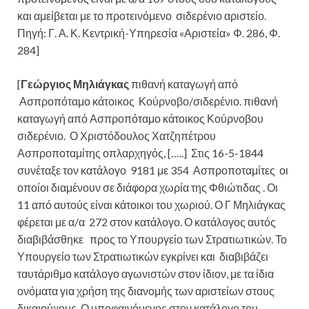
και αμείβεται με το προτεινόμενο σιδερένιο αριστείο.
Πηγή: Γ. Α. Κ. Κεντρική-Υπηρεσία «Αριστεία» Φ. 286, Φ.
284]
[
Γεώργιος Μηλιάγκας
πιθανή καταγωγή από
Ασπροπόταμο κάτοικος Κούρνοβο/σιδερένιο. πιθανή
καταγωγή από Ασπροπόταμο κάτοικος Κούρνοβου
σιδερένιο.
Ο Χριστόδουλος Χατζηπέτρου
Ασπροποταμίτης οπλαρχηγός, […..] Στις 16-5-1844
συνέταξε τον κατάλογο 9181 με 354 Ασπροποταμίτες οι
οποίοι διαμένουν σε διάφορα χωρία της Φθιώτιδας . Οι
11 από αυτούς είναι κάτοικοι του χωριού. Ο Γ Μηλιάγκας
φέρεται με α/α 272 στον κατάλογο. Ο κατάλογος αυτός
διαβιβάσθηκε προς το Υπουργείο των Στρατιωτικών. Το
Υπουργείο των Στρατιωτικών εγκρίνει και διαβιβάζει
ταυτάριθμο κατάλογο αγωνιστών στον ίδιον, με τα ίδια
ονόματα για χρήση της διανομής των αριστείων στους
δικαιούχους. Ο υποφαινόμενος στον κατάλογο του