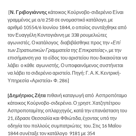
[
Ν. Γριβογιάννης
κάτοικος Κούρνοβο-σιδερένιο Είναι
γραμμένος με α/α 258 σε ονομαστικό κατάλογο, με
αριθμό 10554/6 Ιουνίου 1844, ο οποίος συντάχθηκε από
τον Ευαγγέλη Κοντογιάννη με 338 ρουμελιώτες
αγωνιστές. Ο κατάλογος διαβιβάσθηκε προς την
«Επί
των Στρατιωτικών Γραμματεία της Επικρατείας
», με την
επισήμανση για το είδος του αριστείου που δικαιούται να
λάβει ο κάθε αγωνιστής. Ο υποφαινόμενος συστήνεται
να λάβει το σιδερένιο αριστείο. Πηγή: Γ. Α. Κ. Κεντρική-
Υπηρεσία «Αριστεία» Φ. 286]
[Δημήτριος Ζήτα
πιθανή καταγωγή από Ασπροπόταμο
κάτοικος Κούρνοβο-σιδερένιο. Ο χρηστ. Χατζηπέτρου
Ασπροποταμίτης οπλαρχηγός, κατά την επανάσταση του
21, έδρασε Θεσσαλία και Φθιώτιδα, έχοντας υπό την
οδηγία του πολλούς συμπατριώτες του. Στις 16 Μαΐου
1844 συνέταξε τον κατάλογο 9181 με 354