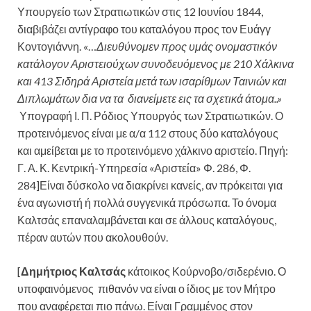
Υπουργείο των Στρατιωτικών στις 12 Ιουνίου 1844,
διαβιβάζει αντίγραφο του καταλόγου προς τον Ευάγγ
Κοντογιάννη. «…
Διευθύνομεν προς υμάς ονομαστικόν
κατάλογον Αριστειούχων συνοδευόμενος με 210 Χάλκινα
και 413 Σιδηρά Αριστεία μετά των ισαρίθμων Ταινιών και
Διπλωμάτων δια να τα διανείμετε εις τα σχετικά άτομα..»
Υπογραφή Ι. Π. Ρόδιος Υπουργός των Στρατιωτικών. Ο
προτεινόμενος είναι με α/α 112 στους δύο καταλόγους
και αμείβεται με το προτεινόμενο χάλκινο αριστείο. Πηγή:
Γ. Α. Κ. Κεντρική-Υπηρεσία «Αριστεία» Φ. 286, Φ.
284]
Είναι δύσκολο να διακρίνει κανείς, αν πρόκειται για
ένα αγωνιστή ή πολλά συγγενικά πρόσωπα. Το όνομα
Καλτσάς επαναλαμβάνεται και σε άλλους καταλόγους,
πέραν αυτών που ακολουθούν.
[
Δημήτριος Καλτσάς
κάτοικος Κούρνοβο/σιδερένιο. Ο
υποφαινόμενος πιθανόν να είναι ο ίδιος με τον Μήτρο
που αναφέρεται πιο πάνω. Είναι Γραμμένος στον