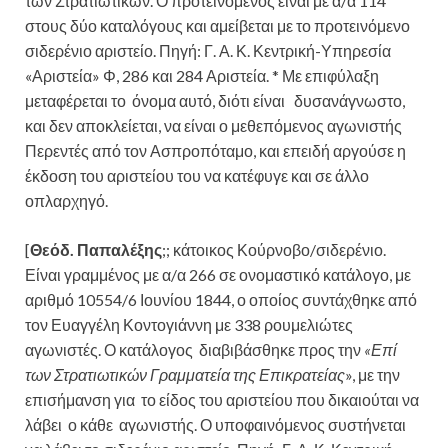
των Στρατιωτικών. Ο προτεινόμενος είναι με α/α 114
στους δύο καταλόγους και αμείβεται με το προτεινόμενο
σιδερένιο αριστείο. Πηγή: Γ. Α. Κ. Κεντρική-Υπηρεσία
«Αριστεία» Φ, 286 και 284 Αριστεία. * Με επιφύλαξη
μεταφέρεται το όνομα αυτό, διότι είναι δυσανάγνωστο,
και δεν αποκλείεται, να είναι ο μεθεπόμενος αγωνιστής
Περεντές από τον Ασπροπόταμο, και επειδή αργούσε η
έκδοση του αριστείου του να κατέφυγε και σε άλλο
οπλαρχηγό.
[
Θεόδ. Παπαλέξης
;; κάτοικος Κούρνοβο/σιδερένιο.
Είναι γραμμένος με α/α 266 σε ονομαστικό κατάλογο, με
αριθμό 10554/6 Ιουνίου 1844, ο οποίος συντάχθηκε από
τον Ευαγγέλη Κοντογιάννη με 338 ρουμελιώτες
αγωνιστές. Ο κατάλογος διαβιβάσθηκε προς την
«Επί
των Στρατιωτικών Γραμματεία της Επικρατείας
», με την
επισήμανση για το είδος του αριστείου που δικαιούται να
λάβει ο κάθε αγωνιστής. Ο υποφαινόμενος συστήνεται