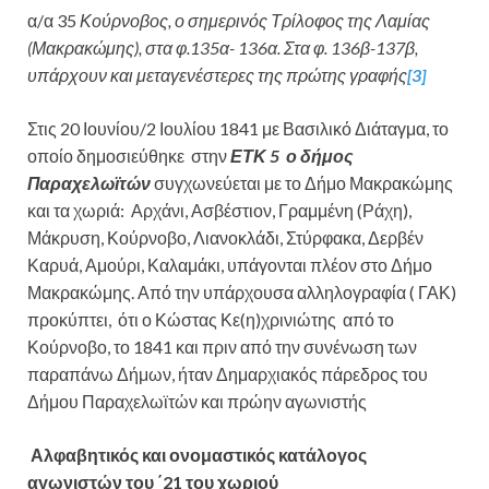
α/α 35
Κούρνοβος, ο σημερινός Τρίλοφος της Λαμίας
(Μακρακώμης), στα φ.135α- 136α. Στα φ. 136β-137β,
υπάρχουν και μεταγενέστερες της πρώτης γραφής
[3]
Στις 20 Ιουνίου/2 Ιουλίου 1841 με Βασιλικό Διάταγμα, το
οποίο δημοσιεύθηκε στην
ΕΤΚ 5 ο δήμος
Παραχελωϊτών
συγχωνεύεται με το Δήμο Μακρακώμης
και τα χωριά: Αρχάνι, Ασβέστιον, Γραμμένη (Ράχη),
Μάκρυση, Κούρνοβο, Λιανοκλάδι, Στύρφακα, Δερβέν
Καρυά, Αμούρι, Καλαμάκι, υπάγονται πλέον στο Δήμο
Μακρακώμης. Από την υπάρχουσα αλληλογραφία ( ΓΑΚ)
προκύπτει, ότι ο Κώστας Κε(η)χρινιώτης από το
Κούρνοβο, το 1841 και πριν από την συνένωση των
παραπάνω Δήμων, ήταν Δημαρχιακός πάρεδρος του
Δήμου Παραχελωϊτών και πρώην αγωνιστής
Αλφαβητικός και ονομαστικός κατάλογος
αγωνιστών του ΄21 του χωριού