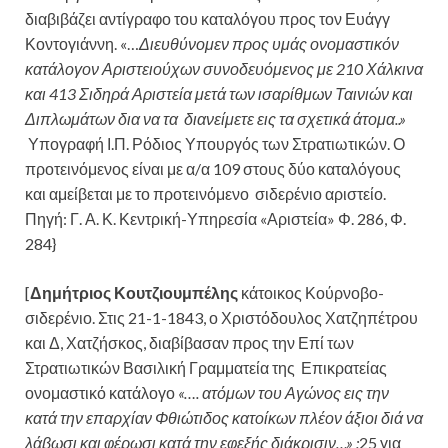
διαβιβάζει αντίγραφο του καταλόγου προς τον Ευάγγ
Κοντογιάννη. «…
Διευθύνομεν προς υμάς ονομαστικόν
κατάλογον Αριστειούχων συνοδευόμενος με 210 Χάλκινα
και 413 Σιδηρά Αριστεία μετά των ισαρίθμων Ταινιών και
Διπλωμάτων δια να τα διανείμετε εις τα σχετικά άτομα..»
Υπογραφή Ι.Π. Ρόδιος Υπουργός των Στρατιωτικών. Ο
προτεινόμενος είναι με α/α 109 στους δύο καταλόγους
και αμείβεται με το προτεινόμενο σιδερένιο αριστείο.
Πηγή: Γ. Α. Κ. Κεντρική-Υπηρεσία «Αριστεία» Φ. 286, Φ.
284}
[
Δημήτριος Κουτζιουμπέλης
κάτοικος Κούρνοβο-
σιδερένιο. Στις 21-1-1843, ο Χριστόδουλος Χατζηπέτρου
και Δ, Χατζήσκος, διαβίβασαν προς την Επί των
Στρατιωτικών Βασιλική Γραμματεία της Επικρατείας
ονομαστικό κατάλογο
«…. ατόμων του Αγώνος εις την
κατά την επαρχίαν Φθιώτιδος κατοίκων πλέον άξιοι διά να
λάβωσι και φέρωσι κατά την εφεξής διάκρισιν…» :
25 για