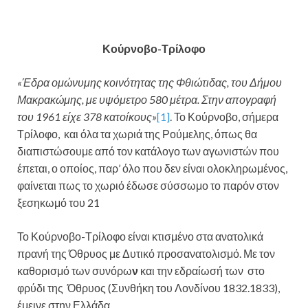
Κούρνοβο-Τρίλοφο
«Έδρα ομώνυμης κοινότητας της Φθιώτιδας, του Δήμου
Μακρακώμης, με υψόμετρο 580 μέτρα. Στην απογραφή
του 1961 είχε 378 κατοίκους»
[1]
. Το Κούρνοβο, σήμερα
Τρίλοφο, και όλα τα χωριά της Ρούμελης, όπως θα
διαπιστώσουμε από τον κατάλογο των αγωνιστών που
έπεται, ο οποίος, παρ’ όλο που δεν είναι ολοκληρωμένος,
φαίνεται πως το χωριό έδωσε σύσσωμο το παρόν στον
ξεσηκωμό του 21
Το Κούρνοβο-Τρίλοφο είναι κτισμένο στα ανατολικά
πρανή της Όθρυος με Δυτικό προσανατολισμό. Με τον
καθορισμό των συνόρω
ν
και την εδραίωσή των στο
φρύδι της Όθρυος (Συνθήκη του Λονδίνου 1832.1833),
έμεινε στην Ελλάδα.