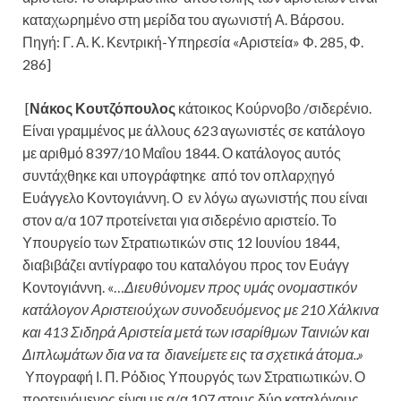
καταχωρημένο στη μερίδα του αγωνιστή Α. Βάρσου.
Πηγή: Γ. Α. Κ. Κεντρική-Υπηρεσία «Αριστεία» Φ. 285, Φ.
286]
[
Νάκος Κουτζόπουλος
κάτοικος Κούρνοβο /
σιδερένιο.
Είναι γραμμένος με άλλους 623 αγωνιστές σε κατάλογο
με αριθμό 8397/10 Μαΐου 1844. Ο κατάλογος αυτός
συντάχθηκε και υπογράφτηκε από τον οπλαρχηγό
Ευάγγελο Κοντογιάννη. Ο εν λόγω αγωνιστής που είναι
στον α/α 107 προτείνεται για σιδερένιο αριστείο. Το
Υπουργείο των Στρατιωτικών στις 12 Ιουνίου 1844,
διαβιβάζει αντίγραφο του καταλόγου προς τον Ευάγγ
Κοντογιάννη. «…
Διευθύνομεν προς υμάς ονομαστικόν
κατάλογον Αριστειούχων συνοδευόμενος με 210 Χάλκινα
και 413 Σιδηρά Αριστεία μετά των ισαρίθμων Ταινιών και
Διπλωμάτων δια να τα διανείμετε εις τα σχετικά άτομα..»
Υπογραφή Ι. Π. Ρόδιος Υπουργός των Στρατιωτικών. Ο
προτεινόμενος είναι με α/α 107 στους δύο καταλόγους