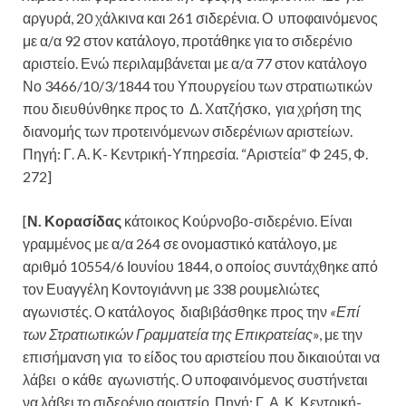
αργυρά, 20 χάλκινα και 261 σιδερένια. Ο υποφαινόμενος
με α/α 92 στον κατάλογο, προτάθηκε για το σιδερένιο
αριστείο. Ενώ περιλαμβάνεται με α/α 77 στον κατάλογο
Νο 3466/10/3/1844 του Υπουργείου των στρατιωτικών
που διευθύνθηκε προς το Δ. Χατζήσκο, για χρήση της
διανομής των προτεινόμενων σιδερένιων αριστείων.
Πηγή: Γ. Α. Κ- Κεντρική-Υπηρεσία. “Αριστεία” Φ 245, Φ.
272]
[
Ν. Κορασίδας
κάτοικος Κούρνοβο-σιδερένιο. Είναι
γραμμένος με α/α 264 σε ονομαστικό κατάλογο, με
αριθμό 10554/6 Ιουνίου 1844, ο οποίος συντάχθηκε από
τον Ευαγγέλη Κοντογιάννη με 338 ρουμελιώτες
αγωνιστές. Ο κατάλογος διαβιβάσθηκε προς την
«Επί
των Στρατιωτικών Γραμματεία της Επικρατείας
», με την
επισήμανση για το είδος του αριστείου που δικαιούται να
λάβει ο κάθε αγωνιστής. Ο υποφαινόμενος συστήνεται
να λάβει το σιδερένιο αριστείο. Πηγή: Γ. Α. Κ. Κεντρική-