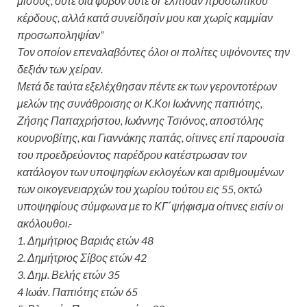
μίσους, ούτε διά φόβον ούτε δι’ ελπίδαν προσωπικού
κέρδους, αλλά κατά συνείδησίν μου και χωρίς καμμίαν
προσωποληψίαν”
Τον οποίον επεναλαβόντες όλοι οι πολίτες υψόνοντες την
δεξιάν των χείραν.
Μετά δε ταύτα εξελέχθησαν πέντε εκ των γεροντοτέρων
μελών της συνάθροισης οι Κ.Κοι Ιωάννης παπιότης,
Ζήσης Παπαχρήστου, Ιωάννης Τσιόνος, αποστόλης
κουρνοβίτης, και Γιαννάκης παπάς, οίτινες επί παρουσία
του προεδρεύοντος παρέδρου κατέστρωσαν τον
κατάλογον των υποψηφίων εκλογέων και αριθμουμένων
των οικογενειαρχών του χωρίου τούτου εις 55, οκτώ
υποψηφίους σύμφωνα με το ΚΓ΄ψήφισμα οίτινες εισίν οι
ακόλουθοι.-
1. Δημήτριος Βαριάς ετών 48
2. Δημήτριος Σίβος ετών 42
3. Δημ. Βελής ετών 35
4 Ιωάν. Παπιότης ετών 65