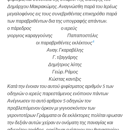
Δημάρχου Μακρακώμης. Αναγνώσθη παρά του Ιερέως
μεγαλοφόνος εις τους συνεβριθέντας επικηρόθει παρά
των παραβριθέντων δια της υπογραφής απάντων.
ο πάρεδρος ο ιερεύς
γιοργιος καραγγούνης Παπαποστόλις
4
οι παραβριθέντες εκλέκτους
Αναγ. Γκαραβέλης
Γ. τζαγγάρης
Δημήτριος λύτης
Γεώρ. Ράμος
Κώστας καντζος
Κατά την ένοιαν του αυτού ψιφίσματος αριθμόν 5 των
οδηγιών ο ιερεύς παρεστάμενος ενόποιον πάντων
Ανέγνωσεν το αυτό αρθρον 5 οδηγιών τον
προβλεπόμενον όρκον μι γιγνοσκόντον των
γεροντοτέρων Γράμματα οι δε εκλέκτορες πολίται ιψωσαν
την δεξιάν αυτών χείραν εν ονόματη της παναγίας και
αδιερέτου τριάδος -ορκίζομαι ενόποιον του θισιαστιρίου