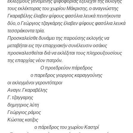
εκλεξίμους γενομένης ψιφοφορίας εξελεχθι της εκλογής
τους εκλέκτορας του χωρίου Μάκρισης, ο αναγνώστης
Γκαραβέλης
έλαβεν ψίφους φασόλια
λευκά πεντήκοντα
δύο, ο Γεώργιος τζαγκάρης
έλαβεν ψίφους
φασόλια λευκά
τεσσράκοντα τρία.
Προσκαλείσθε δυνάμει της παρούσης εκλογής να
μεταβήται εις την επαρχιακήν συνέλευσιν οσάκις
προσκαλεσθείται διά να εκλέξιται τους πληρ
ου
ξουσίους
της επαρχίας νέον πατρόν.
Ο προεδρεύον πάρεδρος
ο παρε
δρος
γιοργιος καραγγούνης
οι εκλεγμένοι γεροντότεροι
Αναγν. Γκαραβέλης
Γ. τζαγγαρης
δημητριος λύτη
Γεώργιος ράμος
Κώστας κατζος
ο πάρεδρος του χωρίου Καστρί