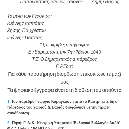
Παπαναστάσηςσιόνος Τσιόνος Δημήτ Βαριάς
Τα μέλη των Γερόντων
Ιωάννης παπιότης
Ζήσης Πα¨χρίστου
Ιωάννης Παππάς
Ό, τι ακριβές αντίγραφον
Εν Βαρυμπόπητην 7ην 7βρίου 1843
Τ.Σ. Ο Δημαρχιακός α΄πάρεδρος
Γ. Ρίζου”.
Για κάθε παρατήρηση διόρθωση επικοινωνείτε μαζί
μας
Τα ψηφιακά έγγραφα είναι στη διάθεση του αιτούντα
1
Τον πάρεδρο Γεώργιο Καραγκούνη από το Καστρί, επειδή ο
πάρεδρος του χωριού Δ. Βαριάς διαφώνησε με την πρώτη
συνάθροιση
2
Πηγή: Γ. Α. Κ.- Κεντρική Υπηρεσία “Εκλογικά Συλλογής Λαδά”
Φ.47, λήψεις 1846817 έως…820