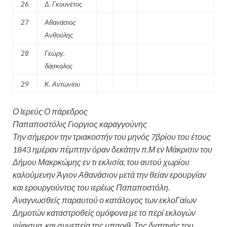
26
Δ. Γκουνέτος
27
Αθανάσιος
Ανθούλης
28
Γεώργ.
δάσκαλος
29
Κ. Αντωνίου
Ο Ιερεύς Ο πάρεδρος
Παπαποστόλις Γιοργιος καραγγούνης
Την σήμερον την τριακοστήν του μηνός 7βρίου του έτους
1843 ημέραν πέμπτην όραν δεκάτην π.Μ εν Μάκρισιν του
Δήμου Μακρκώμης εν τι εκλισία, του αυτού χωρίου
καλούμενην Άγιον Αθανάσιον μετά την θείαν ερουργίαν
και ερουργούντος του ιερέως Παπαποστόλη.
Αναγνωσθείς παραυτού ο κατάλογος των εκλοΓαίων
Δημοτών καταστροθείς ομόφονα με το περί εκλογών
ψίφισμα, και συνεπεία της υπαριθ. Της διαταγής του