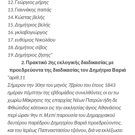
12. Γεώργιος μήρης
13. Γιαννάκης παπάς
14. Κώστας βελής
15. Δημήτριος βελής
16. γκλαβογιώργος
17. ευθύμιος Νικολάου
18. Δημήτιος σίβος
19. Δημήτριος ζήσης”
2. Πρακτικό 2ης εκλογικής διαδικασίας με
προεδρεύοντα της διαδικασίας
τον Δημήτριο Βαριά
“
αριθ,11
Σήμερον την 30ην του μηνός 7βρίου του έτους 1843
ημέραν πέμπτην της εβδομάδος συνελθόντες οι εν τω
χωρίω Μάκρησις της επαρχίας Νέων Πατρών ήδη δε
Φθιώτιδος κάτοικοι εις την εκκλησίας άγιος Αθανάσιος
περί ώραν 9ην π. Μ.επί παρουσία του Δημαρχιακού
δευτέρου παρέδρου Δημητρίου Βαριά προεδρεύοντος,
και του Ιερέως Παπναστασίου τζιόνου, διά να εκλέξωσει