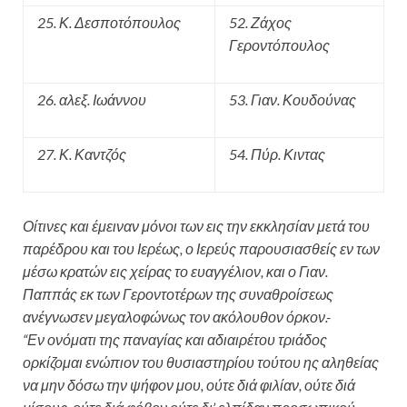
25. Κ. Δεσποτόπουλος
52. Ζάχος
Γεροντόπουλος
26. αλεξ. Ιωάννου
53. Γιαν. Κουδούνας
27. Κ. Καντζός
54. Πύρ. Κιντας
Οίτινες και έμειναν μόνοι των εις την εκκλησίαν μετά του
παρέδρου και του Ιερέως, ο Ιερεύς παρουσιασθείς εν των
μέσω κρατών εις χείρας το ευαγγέλιον, και ο Γιαν.
Παππάς εκ των Γεροντοτέρων της συναθροίσεως
ανέγνωσεν μεγαλοφώνως τον ακόλουθον όρκον.-
“Εν ονόματι της παναγίας και αδιαιρέτου τριάδος
ορκίζομαι ενώπιον του θυσιαστηρίου τούτου ης αληθείας
να μην δόσω την ψήφον μου, ούτε διά φιλίαν, ούτε διά