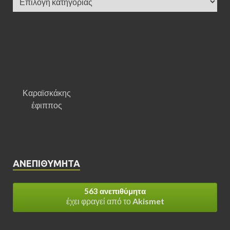
Καραϊσκάκης
έφιππος
ΑΝΕΠΙΘΎΜΗΤΑ
563 ανεπιθύμητα
έχει φραγεί από το
Akismet