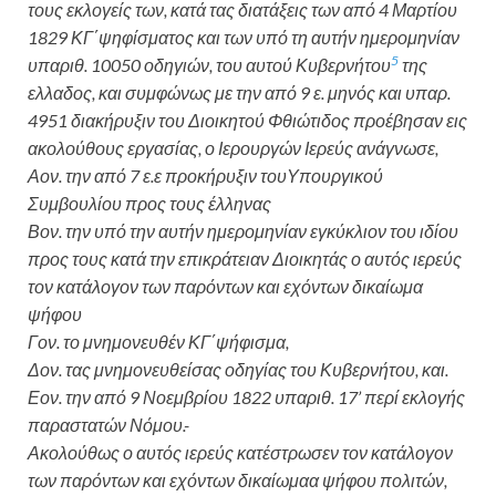
τους εκλογείς των, κατά τας διατάξεις των από 4 Μαρτίου
1829 ΚΓ΄ψηφίσματος και των υπό τη αυτήν ημερομηνίαν
5
υπαριθ. 10050 οδηγιών, του αυτού Κυβερνήτου
της
ελλαδος, και συμφώνως με την από 9 ε. μηνός και υπαρ.
4951 διακήρυξιν του Διοικητού Φθιώτιδος προέβησαν εις
ακολούθους εργασίας, ο Ιερουργών Ιερεύς ανάγνωσε,
Αον. την από 7 ε.ε προκήρυξιν τουΥπουργικού
Συμβουλίου προς τους έλληνας
Βον. την υπό την αυτήν ημερομηνίαν εγκύκλιον του ιδίου
προς τους κατά την επικράτειαν Διοικητάς ο αυτός ιερεύς
τον κατάλογον των παρόντων και εχόντων δικαίωμα
ψήφου
Γον. το μνημονευθέν ΚΓ΄ψήφισμα,
Δον. τας μνημονευθείσας οδηγίας του Κυβερνήτου, και.
Εον. την από 9 Νοεμβρίου 1822 υπαριθ. 17’ περί εκλογής
παραστατών Νόμου.-
Ακολούθως ο αυτός ιερεύς κατέστρωσεν τον κατάλογον
των παρόντων και εχόντων δικαίωμαα ψήφου πολιτών,