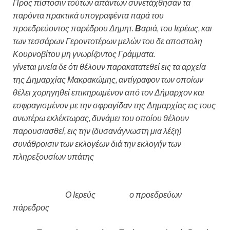
Προς πίστοσιν τούτων απάντων συνετάχθησαν τα
παρόντα πρακτικά υπογραφέντα παρά του
προεδρεύοντος παρέδρου Δημητ.
Β
αριά, του Ιερέως, και
των τεσσάρων Γεροντοτέρων μελών του δε αποστολη
Κουρνοβίτου μη γνωρίζοντος Γράμματα.
γίνεται μνεία δε ότι θέλουν παρακατατεθεί εις τα αρχεία
της Δημαρχίας Μακρακώμης, αντίγραφον των οποίων
θέλει χορηγηθεί επικηρωμένον από τον Δήμαρχον και
εσφραγισμένον με την σφραγίδαν της Δημαρχίας εις τους
ανωτέρω εκλέκτωρας, δυνάμει του οποίου θέλουν
παρουσιασθεί, εις την (δυσανάγνωστη μια λέξη)
συνάθροισιν των εκλογέων διά την εκλογήν των
πληρεξουσίων υπάτης
Ο Ιερεύς ο προεδρεύων
πάρεδρος