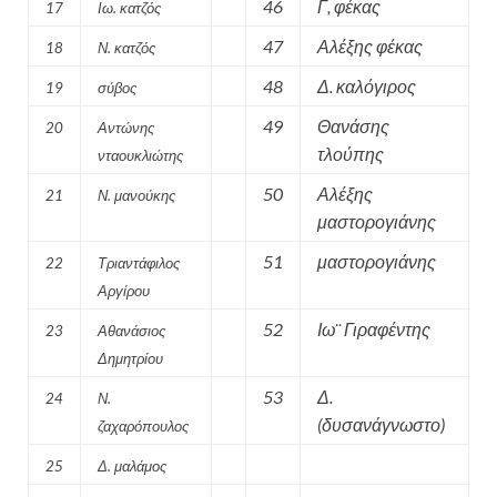
46
Γ, φέκας
17
Ιω. κατζός
47
Αλέξης φέκας
18
Ν. κατζός
48
Δ. καλόγιρος
19
σύβος
49
Θανάσης
20
Αντώνης
τλούπης
νταουκλιώτης
50
Αλέξης
21
Ν. μανούκης
μαστορογιάνης
51
μαστορογιάνης
22
Τριαντάφιλος
Αργίρου
52
Ιω¨ Γιραφέντης
23
Αθανάσιος
Δημητρίου
53
Δ.
24
Ν.
(δυσανάγνωστο)
ζαχαρόπουλος
25
Δ. μαλάμος