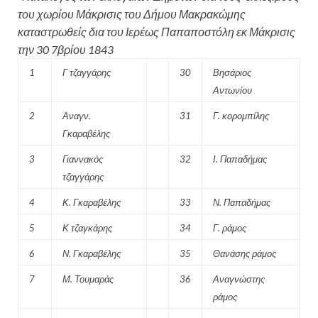
του χωρίου Μάκρισις του Δήμου Μακρακώμης
καταστρωθείς δια του Ιερέως Παπαποστόλη εκ Μάκρισις
την 30 7βρίου 1843
1
Γ τζαγγάρης
30
Βησάριος
Αντωνίου
2
Αναγν.
31
Γ. κορομπίλης
Γκαραβέλης
3
Γιαννακός
32
Ι. Παπαδήμας
τζαγγάρης
4
Κ. Γκαραβέλης
33
Ν. Παπαδήμας
5
Κ τζαγκάρης
34
Γ. ράμος
6
Ν. Γκαραβέλης
35
Θανάσης ράμος
7
Μ. Τουμαράς
36
Αναγνώστης
ράμος