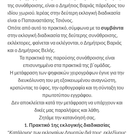
της συνάθροισης, είναι ο Δημήτιος Βαριάς πάρεδρος του
ιδίου χωριού. Ιερέας στην δεύτερη εκλογική διαδικασία
είναι ο Παπαναστάσης Τσιόνος.
Οπότε από αυτό το πρακτικό, σύμφωνα με τα
συμβάντα
στην εκλογική διαδικασία της δεύτερης συνάθροισης,
εκλέκτορες, φαίνεται να εκλέγονται, ο Δημήτριος Βαριάς
και ο Δημήτριος Βελής.
Τα πρακτικά της παρούσης συνάθροισης είναι
επισυνημμένα στα πρακτικά της β΄ομάδας.
Η μετάφραση των ψηφιακών χειρογράφων έγινε για την
διευκόλυνση του μη εξοικειωμένου αναγνώστη,
κρατώντας το ύφος, την ορθογραφία και τη σύνταξη του
πρωτοτύπου εγγράφου.
Δεν αποκλείεται κατά την μετάφραση να υπάρχουν και
δικές μας παραλήψεις και λάθη.
Ζητάμε την κατανόησή σας.
1.
Πρακτικό 1ης
εκλογική
ς
διαδικασία
ς
“
Κατάλογος των εκλογαίων Δημοτών διά τους εκλεξίμους