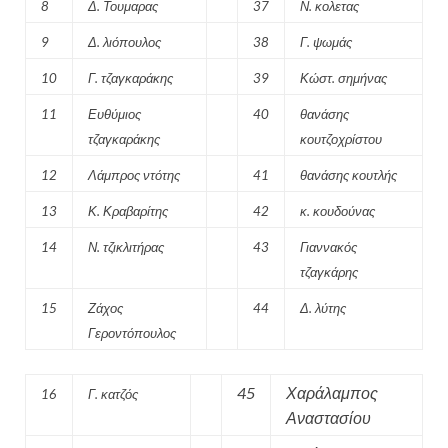
8
Δ. Τουμαρας
37
Ν. κολετας
9
Δ. λιόπουλος
38
Γ. ψωμάς
10
Γ. τζαγκαράκης
39
Κώστ. σημήνας
11
Ευθύμιος
40
θανάσης
τζαγκαράκης
κουτζοχρίστου
12
Λάμπρος ντότης
41
θανάσης κουτλής
13
Κ. Κραβαρίτης
42
κ. κουδούνας
14
Ν. τζικλιτήρας
43
Γιαννακός
τζαγκάρης
15
Ζάχος
44
Δ. λύτης
Γεροντόπουλος
45
Χαράλαμπος
16
Γ. κατζός
Αναστασίου