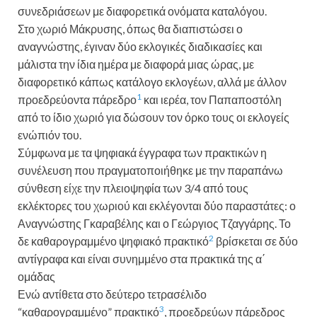
συνεδριάσεων με διαφορετικά ονόματα καταλόγου.
Στο χωριό Μάκρυσης, όπως θα διαπιστώσει ο
αναγνώστης, έγιναν δύο εκλογικές διαδικασίες και
μάλιστα την ίδια ημέρα με διαφορά μιας ώρας, με
διαφορετικό κάπως κατάλογο εκλογέων, αλλά με άλλον
1
προεδρεύοντα πάρεδρο
και ιερέα, τον Παπαποστόλη
από το ίδιο χωριό για δώσουν τον όρκο τους οι εκλογείς
ενώπιόν του.
Σύμφωνα με τα ψηφιακά έγγραφα των πρακτικών η
συνέλευση που πραγματοποιήθηκε με την παραπάνω
σύνθεση
είχε
την πλειοψηφία των 3/4
από τους
εκλέκτορ
ες
του χωριού
και
εκλέγονται
δύο
παραστάτες
:
ο
Αναγνώστης Γκαραβέλης και
ο
Γε
ώ
ργ
ιος
Τζαγγάρης.
Το
2
δε καθαρογραμμένο
ψηφιακό
πρακτικό
βρίσκεται
σε δύο
αντίγραφα
και είναι
συνημμένο στα πρακτικά της
α
΄
ομάδας
Ενώ αντίθετα στο δεύτερο τετρασέλιδο
3
“καθαρογραμμένο” πρακτικό
, προεδρεύων πάρεδρος