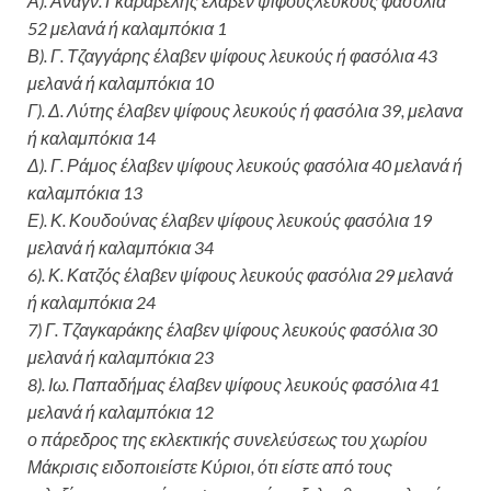
Α
)
. Αναγν. Γκαραβέλης έλαβεν ψίφουςλευκούς φασόλια
52 μελανά ή καλαμπόκια 1
Β
)
. Γ. Τζαγγάρης έλαβεν ψίφους λευκούς ή φασόλια 43
μελανά ή καλαμπόκια 10
Γ
)
. Δ. Λύτης έλαβεν ψίφους λευκούς ή φασόλια 39, μελανα
ή καλαμπόκια 14
Δ). Γ. Ράμος έλαβεν ψίφους λευκούς φασόλια 40 μελανά ή
καλαμπόκια 13
Ε). Κ. Κουδούνας έλαβεν
ψίφους λευκούς φασόλια
19
μελανά
ή καλαμπόκια
3
4
6). Κ. Κατζός έλαβεν
ψίφους λευκούς φασόλια
29
μελανά
ή καλαμπόκια 24
7) Γ. Τζαγκαράκης έλαβεν
ψίφους λευκούς φασόλια
30
μελανά
ή καλαμπόκια 23
8). Ιω. Παπαδήμας έλαβεν
ψίφους λευκούς φασόλια
41
μελανά
ή καλαμπόκια 12
ο πάρεδρος της εκλεκτικής συνελεύσεως του χωρίου
Μάκρισις ειδοποιείστε Κύριοι, ότι
είστε
από τους