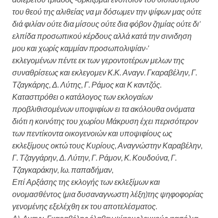
του θεού της αλιθείας να μι δόσωμεν την ψίφων μας ούτε
διά φιλίαν ούτε δια μίσους ούτε δια φόβον ζημίας ούτε δι’
ελπίδα προσωπικού κέρδους αλλά κατά την σινιδηση
μου και χωρίς καμμίαν προσωπολιψίαν-’
εκλεγομένων πέντε εκ των γεροντοτέρων μελων της
συναθρίσεως και εκλεγομεν Κ.Κ. Αναγν. Γκαραβέλην,
Γ.
Τζαγκάρης, Δ. Λύτης, Γ. Ράμος και Κ καντζός.
Κα
τασττρόθει ο κατάλογος των εκλογαίων
προβλιθισομένων υποψιφίων ει τα ακόλουθα ονόματα
διότι η κοινότης του χωρίου Μάκρυση έχει περισ
ό
τερον
των π
ε
ντίκοντα οικογενοιών και υποψιφίους ως
εκλεξίμους
οκτώ τους Κυρίους, Αναγνώστην Καραβέλην,
Γ. Τζαγγάρην, Δ. Λύτην, Γ. Ράμον, Κ. Κουδούνα, Γ.
Τζαγκαράκην,
Ιω.
παπαδήμαν,
Επί Αρξάσης της εκλογής των εκλεξίμων και
ονομασθέντος (μια δυσαναγνωστη λέξη)της ψηφοφορίας
γενομένης εξελέχθη εκ του αποτελέσματος.