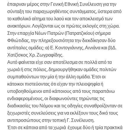
έπαιρναν μέρος στην Γενική Εθνική Συνέλευση για την
σύνταξη του παραχωρηθέντος συντάγματος, ύστερα από
το καθολικό αίτημα του λαού και τον αποκλεισμό των
ανακτόρων. Λογίζονται ως οι πρώτες εκλογές στη χώρα.
Στην επαρχία Νέων Πατρών (Πατρατζικίου) σήμερα
Φθιώτιδας, την πληρεξουσιότητα την διεκδίκησαν δύο
αντίπαλες ομάδες: α) Ε. Κοντογιάννης, Αινιάνα και β)Δ.
Χατζίσκος Χρ. Ζωγραφίδης.
Αυτό φαίνεται είχε σαν αποτέλεσμα σε πολλά από τα
χωριά ή στις πόλεις, δημιουργήθηκαν ομάδες πολιτών
συμπαθούντων την μία ή την άλλη ομάδα. Έτσι οι
κάτοικοι πιστεύοντας ότι είχαν την πλειοψηφία ή
υποβοηθούμενοι από κάποιους από τους παραπάνω
ενδιαφερομένους, οι διαφωνούντες τηρώντας τις
διαδικασίες του Νόμου και τις οδηγίες συναθροίζονταν σε
ξεχωριστές συνελεύσεις για να εκλέξουν τους δικό τους
αντιπροσώπους στην τοπική Γ. Συνέλευση.
Έτσι σε κάποια από τα χωριά έχουμε δύο ή τρία πρακτικά