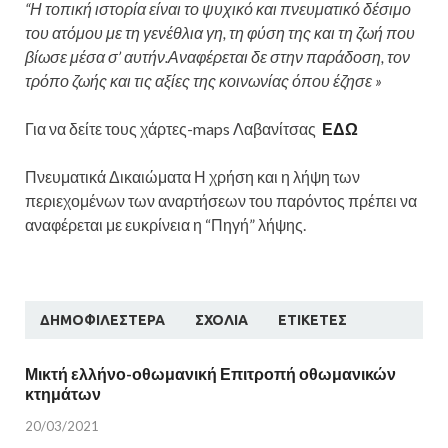
“Η τοπική ιστορία είναι το ψυχικό και πνευματικό δέσιμο
του ατόμου με τη γενέθλια γη, τη φύση της και τη ζωή που
βίωσε μέσα σ’ αυτήν.Αναφέρεται δε στην παράδοση, τον
τρόπο ζωής και τις αξίες της κοινωνίας όπου έζησε »
Για να δείτε τους χάρτες-maps Λαβανίτσας
ΕΔΩ
Πνευματικά Δικαιώματα Η χρήση και η λήψη των
περιεχομένων των αναρτήσεων του παρόντος πρέπει να
αναφέρεται με ευκρίνεια η “Πηγή” λήψης.
ΔΗΜΟΦΙΛΈΣΤΕΡΑ
ΣΧΌΛΙΑ
ΕΤΙΚΈΤΕΣ
Μικτή ελλήνο-οθωμανική Επιτροπή οθωμανικών
κτημάτων
20/03/2021