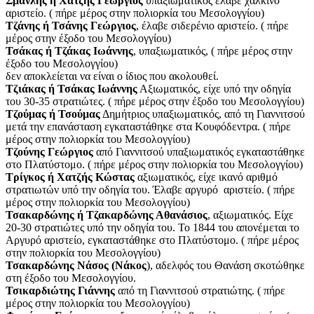
Σμανλής ή Χατζής Γεώργιος
υπαξιωματικός έλαβε χάλκινο
αριστείο. ( πήρε μέρος στην πολιορκία του Μεσολογγίου)
Τζάνης ή Τσάνης Γεώργιος
, έλαβε σιδερένιο αριστείο. ( πήρε
μέρος στην έξοδο του Μεσολογγίου)
Τσάκας ή Τζάκας Ιωάννης
, υπαξιωματικός, ( πήρε μέρος στην
έξοδο του Μεσολογγίου)
δεν αποκλείεται να είναι ο ίδιος που ακολουθεί.
Τζιάκας ή Τσάκας Ιωάννης
Αξιωματικός, είχε υπό την οδηγία
του 30-35 στρατιώτες. ( πήρε μέρος στην έξοδο του Μεσολογγίου)
Τζούμας ή Τσούμας
Δημήτριος υπαξιωματικός, από τη Γιαννιτσού
μετά την επανάσταση εγκαταστάθηκε στα Κουφόδεντρα. ( πήρε
μέρος στην πολιορκία του Μεσολογγίου)
Τζούνης Γεώργιος
από Γιαννιτσού υπαξιωματικός εγκαταστάθηκε
στο Πλατύστομο. ( πήρε μέρος στην πολιορκία του Μεσολογγίου)
Τρίγκος ή Χατζής Κώστας
αξιωματικός, είχε ικανό αριθμό
στρατιωτών υπό την οδηγία του. Έλαβε αργυρό αριστείο. ( πήρε
μέρος στην πολιορκία του Μεσολογγίου)
Τσακαρδώνης ή Τζακαρδώνης Αθανάσιος
, αξιωματικός. Είχε
20-30 στρατιώτες υπό την οδηγία του. Το 1844 του απονέμεται το
Αργυρό αριστείο, εγκαταστάθηκε στο Πλατύστομο. ( πήρε μέρος
στην πολιορκία του Μεσολογγίου)
Τσακαρδώνης Νάσος (Νάκος
), αδελφός του Θανάση σκοτώθηκε
στη έξοδο του Μεσολογγίου.
Τσικαρδιώτης Γιάννης
από τη Γιαννιτσού στρατιώτης. ( πήρε
μέρος στην πολιορκία του Μεσολογγίου)