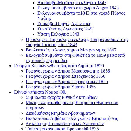
Λιασκοβο-Μεσοχωρι εκλογικα 1843
Εκλογικα συμβαντα στο χωριο Λυχνο 1843
Εκλογικά συμβάντα το1843 στο χωριό Πύργος
Υπάτης
Σμοκοβο-Πυργος Αγωνιστες
Συκά Υπάτης Αγωνιστές 1821
Υπατη Εκλογικα 1843
Προσκηνια- Παρασκηνια εκλογης Πληρεξουσιων στην
επαρχία Πατρατζικίου 1843
Βουλευτικές εκλογες Δημου Μακρακωμης 1847
Εκλογικά συμβάντα στη Φθιώτιδα το 1859 μέσα από
τις τοπικές εφημερίδες
Γεωργοι Χωριων Φθιωτιδος κατα Δημο το 1856
Γεωργοι χωριων Δημου Μακαρακωμης 1856
Γεωργοι χωριων Δημου Σπερχειαδας 1856
Γεωργοι χωριων Δημου Τυμφρηστιων 1856
Γεωργοι χωριων Δημου Υπατης 1856
Εθνικά κτήματα Νομου Φθ.
Συμβόλαιο αγοράς Εθνικών κτημάτων
Μικτή ελλήνο-οθωμανική Επιτροπή οθωμανικών
κτημάτων
Διεκδικήσεις κτημάτων-βοσκημάτων
Βοσκοτόπια-Λιβάδια-Τσελιγκάδες-Καταπατήσεις
Διεκδίκηση Προικοδοτήσεων Αγωνιστών
Έκθεση οικονομικού Εφόρου Φθ.1835