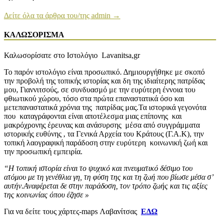
Δείτε όλα τα άρθρα του/της admin →
ΚΑΛΩΣΟΡΙΣΜΑ
Καλωσορίσατε στο Ιστολόγιο Lavanitsa,gr
Το παρόν ιστολόγιο είναι προσωπικό. Δημιουργήθηκε με σκοπό
την προβολή της τοπικής ιστορίας και δη της ιδιαίτερης πατρίδας
μου, Γιαννιτσούς, σε συνδυασμό με την ευρύτερη έννοια του
φθιωτικού χώρου, τόσο στα πρώτα επαναστατικά όσο και
μετεπαναστατικά χρόνια της πατρίδας μας.Τα ιστορικά γεγονότα
που καταγράφονται είναι αποτέλεσμα μιας επίπονης και
μακρόχρονης έρευνας και ανάσυρσης μέσα από συγγράμματα
ιστορικής ευθύνης , τα Γενικά Αρχεία του Κράτους (Γ.Α.Κ), την
τοπική λαογραφική παράδοση στην ευρύτερη κοινωνική ζωή και
την προσωπική εμπειρία.
“Η τοπική ιστορία είναι το ψυχικό και πνευματικό δέσιμο του
ατόμου με τη γενέθλια γη, τη φύση της και τη ζωή που βίωσε μέσα σ’
αυτήν.Αναφέρεται δε στην παράδοση, τον τρόπο ζωής και τις αξίες
της κοινωνίας όπου έζησε »
Για να δείτε τους χάρτες-maps Λαβανίτσας
ΕΔΩ