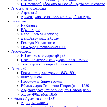
Η Γιαννιτσού μέσα από τα Γενικά Αρχεία του Κράτους
Ληστεια-Ληστοκρατια
Ληστεια 2
Δρωντες ληστες το 1856 κατα Νομό και Δημο
Κοινωνια
Εκκλησιες
Εξωκκλησια
Νερομυλοι-Μυλωναδες
Ξεχασμενα επαγγελματα
Γεωργια-Κτηνοτροφια
Συλλογος Γιαννιτσωτων 1960
Λαογραφικα
Η Γυναικα στο χωριο-ηθη-εθιμα
Παιδικα παιχνιδια στο χωριο και τα καλαντα
Τοπωνυμια στο χωριο Γιαννιτσου
Αρχειακά
Γιαννιτσωτες στα χρόνια 1843-1891
Φθια η Φθοια
Προυχοντες-Δημογεροντες
Εθνικα χωρια Ζητουνιου-Πατρατζικιου 1829
Αρχειακες ονομασιες οικισμων Πατρατζικιου
Χωρια-Φθιωτιδας 1856
Φθιωτες Αγωνιστες του 1821
Δημος Καλλιαιων