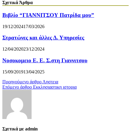
Σχετικά Άρθρα
Βιβλίο “ΓΙΑΝΝΙΤΣΟΥ Πατρίδα μου”
19/12/2024
17/03/2026
Στρατώνες και άλλες Δ. Υπηρεσίες
12/04/2020
23/12/2024
Νοσοκομειο Ε. Ε. Σ.στη Γιαννιτσου
15/09/2019
13/04/2025
Πλοήγηση
Προηγούμενο άρθρο
Ληστεια
Επόμενο άρθρο
Εκκλησιαστικη ιστορια
άρθρων
Σχετικά με admin