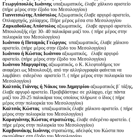
Γεωργόπουλός Ιωάννης
υπαξιωματικός, έλαβε χάλκινο αριστείο
(πήρε μέρος στην έξοδο του Μεσολογγίου)
Γιαννιτσιώτης Απόστολος
Αξιωματικός έλαβε αργυρό αριστείο,
Οπλαρχηγός, χιλίαρχος. Πήρε μέρος μέσα στο Μεσολογγίου
Ζαρκαδούλας Απόστολος
αξιωματικός, έλαβε αργυρό αριστείο.
Μπουλουξής είχε 30- 40 παλικάρια μαζί του. ( πήρε μέρος στην
πολιορκία του Μεσολογγίου)
Ιωάννου ή Ποταμιάς Γεώργιος
υπαξιωματικός, έλαβε χάλκινο
αριστείο. (πήρε μέρος στην έξοδο του Μεσολογγίου)
Ιωάννου ή Κώστας Ιωάννου
αξιωματικός, έλαβε αργυρό
αριστείο. (πήρε μέρος στην έξοδο του Μεσολογγίου)
Ιωάννου Μαργαρίτης
αξιωματικός, ο Κ. Κλεφτοδήμος τον
αναφέρει ως Μπουλουξή. από την αλληλογραφία φαίνεται να
λαμβάνει σιδερένιο αριστείο !!. ( πήρε μέρος στην πολιορκία του
Μεσολογγίου)
Καλτσάς Γιάννης ή Νάκος του Δημητρίου
αξιωματικός β΄ τάξης,
έλαβε αργυρό αριστείο. Προβιβάστηκε σε χιλίαρχο, είχε πάντα
μαζί του 20-25 παλικάρια τους οποίους πλήρωνε ο ίδιος ( πήρε
μέρος στην πολιορκία του Μεσολογγίου)
Καλτσάς Κώστας
υπαξιωματικός έλαβε χάλκινο αριστείο. ( πήρε
μέρος στην πολιορκία του Μεσολογγίου)
Καραγιάννης Κώστας στρατιώτης
, έλαβε σιδερένιο αριστείο. (
πήρε μέρος στην πολιορκία του Μεσολογγίου)
Καρβουνάκης Ιωάννης
στρατιώτης, αδελφός του Κώστα που
σκοτώθηκε στη έξοδο του Μεσολογγίου.