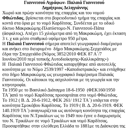
Γιαννιτσού Αγράφων- Παλαιά Γιαννιτσού
Δημήτριος Δεληγιάννης
Χωριό και πρώην κοινότητα της επαρχίας και του νομού
Φθιώτιδας
, βρίσκεται στο βορειοδυτικό τμήμα της επαρχίας και
κοντά στα όρια με το νομό Καρδίτσας. Συνδέεται με το οδικό
δίκτυο Μακρακώμης-Πλατύστομο-Ν. Γιαννιτσού-Πάπα
(άσφαλτος). Απέχει 15 χιλιόμετρα από τη Μακρακώμη, έχει έκταση
3 τ. χ και μέσο σταθμικό υψόμετρο 950 μέτρα.
Η
Παλαιά Γιαννιτσού
σήμερα αποτελεί γεωγραφικό διαμέρισμα
και ανήκει στο διευρυμένο δήμο Μακρακώμης-Σερχειάδος με
έδρα την Σπερχειάδα (Νόμος 3852/2010 ΦΕΚ 87 Α΄/7
Ιουνίου/2010 περί τοπικής Αυτοδιοίκησης«Καλλικράτης»)
Η Παλαιά Γιαννιτσού Φθιώτιδας καταργήθηκε από αυτοτελής
κοινότητα με το Νόμο 2539/1997 «Καποδιστριακός» και εντάχθηκε
στο δήμο Μακρακώμης ως γεωγραφικό διαμέρισμα Παλαιάς
Γιαννιτσούς. Οι κάτοικοι της ασχολούνται με τη γεωργία και την
κτηνοτροφία.
Τα 1950 με το Βασιλικό Διάταγμα 18-6-1950 (ΦΕΚ160/1950
ΤΑ΄)από το νομό Καρδίτσας προσαρτάται στο νομό Φθιώτιδας.
Το 1912 ( Β. Δ. 20-6-1912, ΦΕΚ 261/ 1912 ΤΑ΄) υπάγεται στην
κοινότητα Σμοκόβου Καρδίτσας. Το 1919 ( Β. Δ. 20-6-1919. ΦΕΚ
140.1919 ΤΑ΄) αναγνωρίζεται ως αυτόνομη κοινότητα της επαρχίας
Καρδίτσας του Ν.Τρικάλων ως το 1949 που έγινε ο διαχωρισμός
του Ν. Τρικάλων σε νομό Τρικάλων και νομό Καρδίτσας.
Προσαρτήθηκε στην ελεύθερη Ελλάδα το 1881με τη Διάσκεψη της