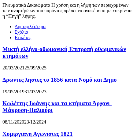
Πνευματικά Δικαιώματα Η χρήση και η λήψη των περιεχομένων
των αναρτήσεων του παρόντος πρέπει να αναφέρεται με ευκρίνεια
η “Πηγή” λήψης.
Δημοφιλέστερα
Σχόλια
Ετικέτες
Μικτή ελλήνο-οθωμανική Επιτροπή οθωμανικών
κτημάτων
20/03/2021
25/09/2025
Δρωντες ληστες το 1856 κατα Νομό και Δημο
19/05/2019
31/03/2023
Κωλέττης Ιωάννης και τα κτήματα Άρχανι-
Μάκρυση-Παλιούρι
08/11/2020
23/12/2024
Χομιργιανη Αγωνιστες 1821