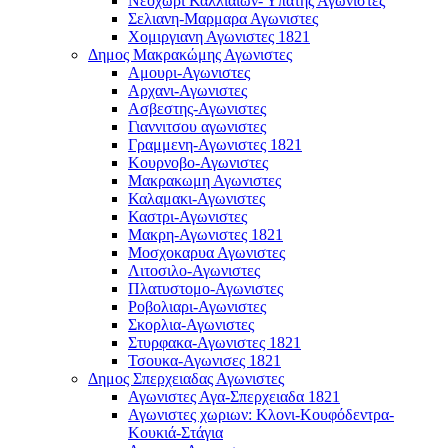
Νεοχωρι Καλλιαιων- Υπάτης Αγωνιστες
Σελιανη-Μαρμαρα Αγωνιστες
Χομιργιανη Αγωνιστες 1821
Δημος Μακρακώμης Αγωνιστες
Αμουρι-Αγωνιστες
Αρχανι-Αγωνιστες
Ασβεστης-Αγωνιστες
Γιαννιτσου αγωνιστες
Γραμμενη-Αγωνιστες 1821
Κουρνοβο-Αγωνιστες
Μακρακωμη Αγωνιστες
Καλαμακι-Αγωνιστες
Καστρι-Αγωνιστες
Μακρη-Αγωνιστες 1821
Μοσχοκαρυα Αγωνιστες
Λιτοσιλο-Αγωνιστες
Πλατυστομο-Αγωνιστες
Ροβολιαρι-Αγωνιστες
Σκορλια-Αγωνιστες
Στυρφακα-Αγωνιστες 1821
Τσουκα-Αγωνισες 1821
Δημος Σπερχειαδας Αγωνιστες
Αγωνιστες Αγα-Σπερχειαδα 1821
Αγωνιστες χωριων: Κλονι-Κουφόδεντρα-
Κουκιά-Στάγια