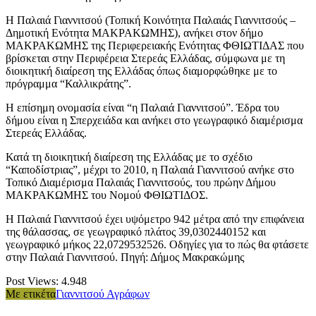
Η Παλαιά Γιαννιτσού (Τοπική Κοινότητα Παλαιάς Γιαννιτσούς –
Δημοτική Ενότητα ΜΑΚΡΑΚΩΜΗΣ), ανήκει στον δήμο
ΜΑΚΡΑΚΩΜΗΣ της Περιφερειακής Ενότητας ΦΘΙΩΤΙΔΑΣ που
βρίσκεται στην Περιφέρεια Στερεάς Ελλάδας, σύμφωνα με τη
διοικητική διαίρεση της Ελλάδας όπως διαμορφώθηκε με το
πρόγραμμα “Καλλικράτης”.
Η επίσημη ονομασία είναι “η Παλαιά Γιαννιτσού”. Έδρα του
δήμου είναι η Σπερχειάδα και ανήκει στο γεωγραφικό διαμέρισμα
Στερεάς Ελλάδας.
Κατά τη διοικητική διαίρεση της Ελλάδας με το σχέδιο
“Καποδίστριας”, μέχρι το 2010, η Παλαιά Γιαννιτσού ανήκε στο
Τοπικό Διαμέρισμα Παλαιάς Γιαννιτσούς, του πρώην Δήμου
ΜΑΚΡΑΚΩΜΗΣ του Νομού ΦΘΙΩΤΙΔΟΣ.
Η Παλαιά Γιαννιτσού έχει υψόμετρο 942 μέτρα από την επιφάνεια
της θάλασσας, σε γεωγραφικό πλάτος 39,0302440152 και
γεωγραφικό μήκος 22,0729532526. Οδηγίες για το πώς θα φτάσετε
στην Παλαιά Γιαννιτσού. Πηγή: Δήμος Μακρακώμης
Post Views:
4.948
Με ετικέτα
Γιαννιτσού Αγράφων