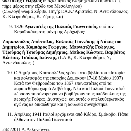
Φωτάκης Γεώργιος
υπαξιωματικός έλαβε χάλκινο αριστείο . (
πήρε μέρος στην έξοδο του Μεσολογγίου)
(Συλλογή Θωμά Ζέρβα. Πηγή: Γ.Α.Κ/ Αριστεία, Ν. Αντωνόπουλος.
Κ. Κλεφτοδήμος, Κ. Ζήσης κ.α)
1826:
Αγωνιστές της Παλαιάς Γιαννιτσούς
, υπό τον
Καραϊσκάκη στη μάχη της Αράχωβας:
Ζαρκαδούλας Απόστολος, Καλτσάς Γιαννάκης ή Νάκος του
Δημητρίου, Κομπάρος Γεώργιος, Μπογιατζής Γεώργιος,
Τζιούμας ή Τσιούμας Δημήτριος, Μπίκος Κώστας, Βαρβάτος
Κώστας, Τσιάκας Ιωάννης
, (Γ.Α.Κ, Κ. Κλεφτοδήμος Ν,
Αντωνόπουλος )
Ο Δημήτριος Κουτσολέλος γράφει στο βιβλίο του «Ιστορία
και πολιτισμός της επαρχίας Δομοκού»17-18 Μαΐου 1997)
Κατά τον Φεβρουάριο του 1867 επαναστάτες από τα
παραμεθόρια χωριά Ασβέστης, Νέα και Παλαιά Γιαννιτσού
πέρασαν τα σύνορα για να βοηθήσουν τους υπόδουλους της
περιοχής Γούρας. Δυστυχώς, και αυτός ο απελευθερωτικός
αγώνας δε δικαιώθηκε και η δουλεία συνεχίστηκε.
Απρίλιος 1941 Ιταλοί ερχόμενοι από Κέδρο, Σμόκοβο, Πάπα
ήλθαν στην Παλαιά Γιαννιτσού
24/5/2011 Δ. Δεληγιάννης