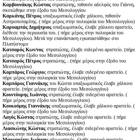
Καρβουνάκης Κώστας
στρατιώτης, πιθανόν αδελφός του Γιάννη,
σκοτώθηκε στην έξοδο του Μεσολογγίου
Καρκάνης Πέτρος
υπαξιωματικός έλαβε χάλκινο, πιθανόν
Ασπροποταμίτης. ( πήρε μέρος στην πολιορκία του Μεσολογγίου)
Καρυαμπάς Δημήτριος
υπαξιωματικός, έλαβε χάλκινο αριστείο,
διέθεσε την περιουσία του. ( πήρε μέρος στην πολιορκία του
Μεσολογγίου). Μετά την επανάσταση εγκαταστάθηκε στο
Πλατύστομο
Κατσαρός Κων/νος
στρατιώτης, έλαβε σιδερένιο αριστείο. (πήρε
μέρος στην έξοδο του Μεσολογγίου)
Κατσαρός Πέτρος
στρατιώτης, . (πήρε μέρος στην έξοδο του
Μεσολογγίου)
Κομπάρος Γεώργιο
ς στρατιώτης, έλαβε σιδερένιο αριστείο. (
πήρε μέρος στην πολιορκία του Μεσολογγίου)
Κομπάρος Γιαννάκης
του Κώστα υπαξιωματικός έλαβε χάλκινο
αριστείο. (πήρε μέρος στην έξοδο του Μεσολογγίου)
Κουντόυρης Ιωάννης
στρατιώτης έλαβε σιδερένιο αριστείο. (
πήρε μέρος στην έξοδο του Μεσολογγλιου)
Κουκούμης Γιαννάκης
υπαξιωματικός, έλαβε χάλκινο αριστείο. (
πήρε μέρος στην έξοδο του Μεσολογγίου)
Λαγός Κώστας
στρατιώτης, έλαβε σιδερένιο αριστείο. ( πήρε
μέρος στην πολιορκία του Μεσολογγίου)
Λιασκώνης Κώστας
στρατιώτης, έλαβε σιδερένιο αριστείο. ( πήρε
μέρος στην πολιορκία του Μεσολογγίου)
Μαργαρίτης Ιωάννης
αξιωματικός, έλαβε αργυρό αριστείο.