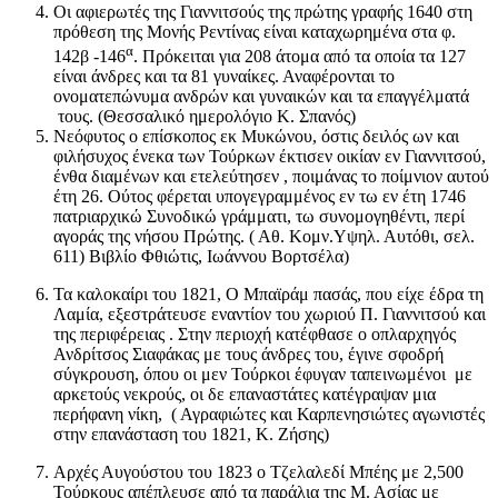
Οι αφιερωτές της Γιαννιτσούς της πρώτης γραφής 1640 στη
πρόθεση της Μονής Ρεντίνας είναι καταχωρημένα στα φ.
α
142β -146
. Πρόκειται για 208 άτομα από τα οποία τα 127
είναι άνδρες και τα 81 γυναίκες. Αναφέρονται το
ονοματεπώνυμα ανδρών και γυναικών και τα επαγγέλματά
τους. (Θεσσαλικό ημερολόγιο Κ. Σπανός)
Νεόφυτος ο επίσκοπος εκ Μυκώνου, όστις δειλός ων και
φιλήσυχος ένεκα των Τούρκων έκτισεν οικίαν εν Γιαννιτσού,
ένθα διαμένων και ετελεύτησεν , ποιμάνας το ποίμνιον αυτού
έτη 26. Ούτος φέρεται υπογεγραμμένος εν τω εν έτη 1746
πατριαρχικώ Συνοδικώ γράμματι, τω συνομογηθέντι, περί
αγοράς της νήσου Πρώτης. ( Αθ. Κομν.Υψηλ. Αυτόθι, σελ.
611) Βιβλίο Φθιώτις, Ιωάννου Βορτσέλα)
Τα καλοκαίρι του 1821, Ο Μπαϊράμ πασάς, που είχε έδρα τη
Λαμία, εξεστράτευσε εναντίον του χωριού Π. Γιαννιτσού και
της περιφέρειας . Στην περιοχή κατέφθασε ο οπλαρχηγός
Ανδρίτσος Σιαφάκας με τους άνδρες του, έγινε σφοδρή
σύγκρουση, όπου οι μεν Τούρκοι έφυγαν ταπεινωμένοι με
αρκετούς νεκρούς, οι δε επαναστάτες κατέγραψαν μια
περήφανη νίκη, ( Αγραφιώτες και Καρπενησιώτες αγωνιστές
στην επανάσταση του 1821, Κ. Ζήσης)
Αρχές Αυγούστου του 1823 ο Τζελαλεδί Μπέης με 2,500
Τούρκους απέπλευσε από τα παράλια της Μ. Ασίας με