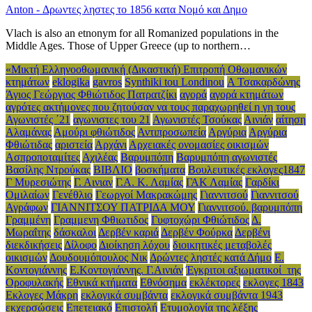
Anton
-
Δρωντες ληστες το 1856 κατα Νομό και Δημο
Vlach is also an etnonym for all Romanized populations in the
Middle Ages. Those of Upper Greece (up to northern…
«Μικτή Ελληνοοθωμανική (Δικαστική) Επιτροπή Οθωμανικών
κτημάτων
eklogika
gavros
Synthiki tou Londinou
Α Τσακαρδώνης
Άγιος Γεώργιος Φθιώτιδος Πατρατζίκι
αγορά
αγορά κτημάτων
αγρότες ακτήμονες που ζητούσαν να τους παραχωρηθεί η γη τους
Αγωνιστές ΄21
αγωνιστες του 21
Αγωνιστές Τσούκας
Αινιάν
αίτηση
Αλαμάνας
Αμούρι φθιώτιδος
Αντιπροσωπεία
Αργύρια
Αργύρια
Φθιώτιδας
αριστεία
Αρχάνι
Αρχειακές ονομασίες οικισμών
Ασπροποταμίτες
Αχιλέας
Βαρυμπόπη
Βαρυμπόπη αγωνιστές
Βασίλης Ντρούκας
ΒΙΒΛΙΟ
βοσκήματα
Βουλευτικές εκλογες1847
Γ Μυρεσιώτης
Γ. Αινιαν
Γ.Α. Κ. Λαμίας
ΓΑΚ Λαμίας
Γαρδίκι
Ομιλαίων
Γενέθλιο
Γεωργοί Μακρακώμης
Γιαννιτσού
Γιαννιτσού
Αγράφων
ΓΙΑΝΝΙΤΣΟΥ ΠΑΤΡΙΔΑ ΜΟΥ
Γιαννιτσού. βαρυμπόπη
Γραμμένη
Γραμμενη Φθιωτιδος
Γυφτοχώρι Φθιώτιδος
Δ.
Μωραΐτης
δάσκαλοι
Δερβέν καριά
Δερβέν Φούρκα
Δερβένι
διεκδικήσεις
Δίλοφο
Διοίκηση λόχου
διοικητικές μεταβολές
οικισμών
Δουδουμόπουλος Νικ
Δρώντες ληστές κατά Δήμο
Ε.
Κοντογιάννης
Ε.Κοντογιάννης. Γ.Αινιάν
Έγκριτοι αξιωματικοί της
Οροφυλακής
Εθνικά κτήματα
Εθνόσημα
εκλέκτορες
εκλογες 1843
Εκλογες Μάκρη
εκλογικά συμβάντα
εκλογικά συμβάντα 1943
εκχερσώσεις
Επετειακό
Επιστολή
Ετυμολογία της λέξης