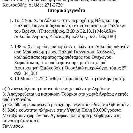
Κουτσαβδής, σελίδες 271-2720
Ιστορικά γεγονότα
Το 279 π. Χ. οι Δόλοπες στην περιοχή της Νέας και της
Παλαιάς Γιαννιτσούς νικούν τα στρατεύματα των Γαλάτων
του Βρένου. (Τίτος Λίβιος, Βιβλίο 32,13,1) ΜολόΧα-
Δολοπία-Άγραφα, Κώστας Κρικέλλης, σελ. 186, 186)
198 π. Χ: Πορεία επιδρομής Αιτωλών στη Δολοπία, πιθανόν
από Μακρακώμη προς Παλαιά Γιαννιτσού, Κυδωνιά,
κοιλάδα παπορέματος-παραπόταμος του Ονεχώνου-
Σοφαδίτικου, στο οποίο φτάνουμε μετά το χωριό
Λουτροπηγή (Σμόκοβο). ( Θεσαλικό ημερολόγιο, τόμος 27,
σελ. 34, 38)
10 Μαϊου 1525: Συνθήκη Ταμεσίου, Με τη συνθήκη αυτή:
α) Αναγνωρίζεται η αυτονομία των χωριών την Αγράφων.
β) Απαγορεύεται να κατοικούν Τούρκοι στα χωριά Αγράφων εκτός
από το Φανάρι.
γ) Ελεύθερη επικοινωνία μεταξύ ορεινών και πεδινών πληθυσμών.
δ) Κάθε κοινότητα πλήρωνε στην Υψηλή Πύλη 50.000 γρόσια.
Μεταξύ των χωριών των Αγράφων που συμπεριλήφθηκαν στη
συνθήκη ήταν και η
Γιαννιτσού