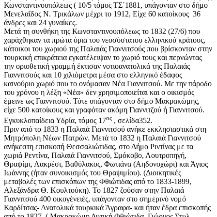
Κωνσταντινουπόλεως ( 10/5 τόμος ΤΣ΄1881, υπάγονταν στο δήμο
Μενελαΐδος Ν. Τρικάλων μέχρι το 1912, Είχε 60 κατοίκους 36
άνδρες και 24 γυναίκες.
Μετά τη συνθήκη της Κωνσταντινουπόλεως το 1832 (27/6) που
χαράχθηκαν τα πρώτα όρια του νεοσύστατου ελληνικού κράτους,
κάτοικοι του χωριού της Παλαιάς Γιαννιτσούς που βρίσκονταν στην
τουρκική επικράτεια εγκατέλειψαν το χωριό τους και περνώντας
την οριοθετική γραμμή έκτισαν νοτιοανατολικά της Παλαιάς
Γιαννιτσούς και 10 χιλιόμετρα μέσα στο ελληνικό έδαφος
καινούριο χωριό που το ονόμασαν Νέα Γιαννιτσού. Με την πάροδο
του χρόνου η λέξη «Νέα» δεν χρησιμοποιείται και ο οικισμός
έμεινε ως Γιαννιτσού. Τότε υπάγονταν στο δήμο Μακρακώμης,
είχε 500 κατοίκους και γραφόταν ακόμη Γιαννιτζού ή Γιαννιτσού.
ος
Εγκυκλοπαίδεια Υδρία, τόμος 17
, σελίδα352.
Πριν από το 1833 η Παλαιά Γιαννιτσού ανήκε εκκλησιαστικά στη
Μητρόπολη Νέων Πατρών. Μετά το 1832 η Παλαιά Γιαννιτσού
ανήκεστη επισκοπή Θεσσαλιώτιδας, στο Δήμο Ριντίνας με τα
χωριά Ρεντίνα, Παλαιά Γιαννιτσού, Σμόκοβο, Λουτροπηγή,
Θραψίμι, Λακρέσι, Βαθύλακος, Φωτιάνα (Αηδονοχώρι) και Άγιος
Ιωάννης (ήταν συνοικισμός του Θραψιμίου). (Διοικητικές
μεταβολές των επισκόπων της Φθιώτιδας από το 1833-1899,
Αλεξάνδρα Θ. Κουλτούκη). Το 1827 ζούσαν στην Παλαιά
Γιαννιτσού 400 οικογένειές, υπάγονταν στο σημερινό νομό
Καρδίτσας- Ανατολικά τουρκικά Άγραφα- και ήταν έδρα επισκοπής
από το 1827. ( Μακρακώμη Δυτική Φθιώτιδα, Γιώργος Στυλ.