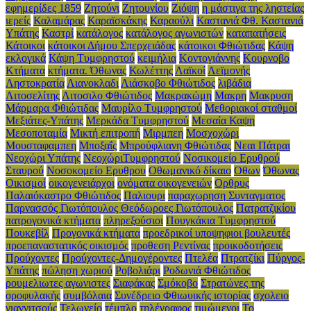
εφημερίδες 1859
Ζητούνι
Ζητουνίου
Ζιόψη
η μάστιγα της ληστείας
ιερείς
Καλαμάρας
Καραϊσκάκης
Καραούλι
Καστανιά Φθ. Καστανιά
Υπάτης
Καστρί
κατάλογος
κατάλογος αγωνιστών
καταπατήσεις
Κάτοικοι
κάτοικοι Δήμου Σπερχειάδας
κάτοικοι Φθιώτιδας
Κάψη
εκλογικά
Κάψη Τυμφρηστού
κειμήλια
Κοντογιάννης
Κουρνοβο
Κτήματα
κτήματα. Όθωνας
Κωλέττης
Λαϊκοί
Λεϊμονής
Ληστοκρατία
Λιανoκλαδι
Λιάσκοβο Φθιώτιδος
λιβάδια
Λιτοσελίτης
Λιτοσιλο Φθιώτιδος
Μακρακώμη
Μακρη
Μακρυση
Μάρμαρα Φθιώτιδας
Μαυρίλο Τυμφρηστού
Μεθοριακοί σταθμοί
Μεξιάτες-Υπάτης
Μερκάδα Τυμφρηστού
Μεσαία Καψη
Μεσοποταμία
Μικτή επιτροπή
Μιρμπεη
Μοσχοχώρι
Μουσταφαμπεη
Μποξαΐς
Μπρούφλιανη Φθιώτιδας
Νεαι Πάτραι
Νεοχώρι Υπάτης
ΝεοχώριΤυμφρηστού
Νοσικομείο Ερυθρού
Σταυρού
Νοσοκομείο Ερυθρου
Οθωμανικό δίκαιο
Οθων
Όθωνας
Οικισμοί
οικογενειάρχοι
ονόματα οικογενειών
Ορθρυς
Παλαιόκαστρο Φθιώτιδος
Παλιουρι
παραχωρηση Συνταγματος
Παρνασσός Γιωτόπουλος Θεόδωροες Γιωτόπουλος
Πατρατζικίου
πατρογονικά κτήματα
πληρεξούσιοι
Πουγκάκια Τυμφρηστού
Πουκεβίλ
Προγονικά κτήματα
προεδρικοί υποψηφιοι βουλευτές
προεπαναστατικός οικισμός
προθεση Ρεντίνας
προικοδοτήσεις
Προύχοντες
Προύχοντες-Δημογέροντες
Πτελέα
Πτρατζίκι
Πύργος-
Υπάτης
πώληση χωριού
Ροβολιάρι
Ροδωνιά Φθιώτιδος
ρουμελιωτες αγωνιστες
Σιαφάκας
Σμόκοβο
Στρατώνες της
οροφυλακής
συμβόλαια
Συνέδρειο Φθιωυικής ιστορίας
σχολειο
γιαννιτσούς
Τελωνείο
τέμπλο
τηλέγραφος
τιμώμενοι
Το