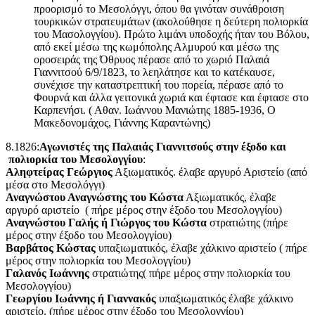
προορισμό το Μεσολόγγι, όπου θα γινόταν συνάθροιση
τουρκικών στρατευμάτων (ακολούθησε η δεύτερη πολιορκία
του Μασολογγίου). Πρώτο λιμάνι υποδοχής ήταν του Βόλου,
από εκεί μέσω της κωμόπολης Αλμυρού και μέσω της
οροσειράς της Όθρυος πέρασε από το χωριό Παλαιά
Γιαννιτσού 6/9/1823, το λεηλάτησε και το κατέκαυσε,
συνέχισε την καταστρεπτική του πορεία, πέρασε από το
Φουρνά και άλλα γειτονικά χωριά και έφτασε και έφτασε στο
Καρπενήσι. ( Αθαν. Ιωάννου Μανιώτης 1885-1936, Ο
Μακεδονομάχος, Γιάννης Καραντώνης)
8.1826:
Αγωνιστές της Παλαιάς Γιαννιτσούς
στην έξοδο και
πολιορκία του Μεσολογγίου
:
Αληφτείρας Γεώργιος
Αξιωματικός. έλαβε αργυρό Αριστείο (από
μέσα στο Μεσολόγγι)
Αναγνώστου Αναγνώστης του Κώστα
Αξιωματικός, έλαβε
αργυρό αριστείο ( πήρε μέρος στην έξοδο του Μεσολογγίου)
Αναγνώστου Γαλής ή Γιώργος του Κώστα
στρατιώτης (πήρε
μέρος στην έξοδο του Μεσολογγίου)
Βαρβάτος Κώστας
υπαξιωματικός, έλαβε χάλκινο αριστείο ( πήρε
μέρος στην πολιορκία του Μεσολογγίου)
Γαλανός Ιωάννης
στρατιώτης( πήρε μέρος στην πολιορκία του
Μεσολογγίου)
Γεωργίου Ιωάννης ή Γιαννακός
υπαξιωματικός έλαβε χάλκινο
αριστείο. (πήρε μέρος στην έξοδο του Μεσολογγίου)