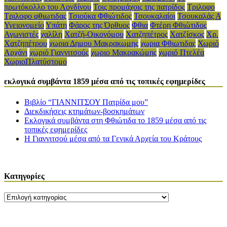
πρωτόκολλο του Λονδίνου
Τοις προμάχοις της πατρίδος
Τριλοφο
Τριλοφο φθιωτιδας
Τσιούκα Φθιώτιδος
Τσουκαλαίοι
Τσουκαλάς Α
Υγειονομείο
Υπάτη
Φάρος της Όρθυος
Φθια
Φτέρη Φθιώτιδος
Αγωνιστές
χαλίλη
Χατζή-Οικονόμου
Χατζηπέτρος
Χατζίσκος
Χρ.
Χατζηπέτρου
χωρια Δημου Μακρακωμης
χωρια Φθιωτιδας
Χωριό
Αρχάνι
χωριό Γιαννιτσούς
χωριο Μακρακώμης
χωριό Πτελέα
ΧωριοΠλατύστομο
εκλογικά συμβάντα 1859 μέσα από τις τοπικές εφημερίδες
Βιβλίο “ΓΙΑΝΝΙΤΣΟΥ Πατρίδα μου”
Διεκδικήσεις κτημάτων-βοσκημάτων
Εκλογικά συμβάντα στη Φθιώτιδα το 1859 μέσα από τις
τοπικές εφημερίδες
Η Γιαννιτσού μέσα από τα Γενικά Αρχεία του Κράτους
Kατηγορίες
Kατηγορίες