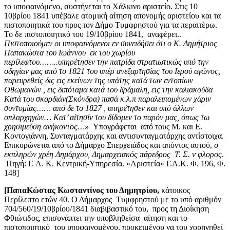
το υποφαινόμενο, συστήνεται το Χάλκινο αριστείο. Στις 10
10βρίου 1841 υπέβαλε ατομική αίτηση απονομής αριστείου και τα
πιστοποιητικά του προς τον Δήμο Τυμφρηστού για τα περαιτέρω.
Το δε πιστοποιητικό του 19/10βρίου 1841, αναφέρει..
Πιστοποιούμεν οι υποφαινόμενοι εν συνειδήσει ότι ο Κ. Δημήτριος
Παπακώστα του Ιωάννου εκ του χωρίου
περίλεφτου……..υπηρέτησεν την πατρίδα στρατιωτικώς υπό την
οδηγίαν μας από το 1821 του υπέρ ανεξαρτησίας του Ιερού αγώνος,
παρευρεθείς δις εις εκείνων της υπάτης κατά των εντοπίων
Οθωμανών , εις διπόταμα κατά του δράμαλη, εις την καλιακούδα
Κατά του σκορδιάν(Σκόνδρα) πασά κ.λ.π παραλειπομένων χάριν
συντομίας…… από δε το 1827 , υπηρέτησεν και υπό άλλων
οπλαρχηγών… Κατ’ αίτησίν του δίδομεν το παρόν μας, όπως τω
χρησιμεύση ανήκοντος…»
Υπογράφεται από τους Μ. και E.
Κοντογιάννη, Συνταγματάρχης και αντισυνταγματάρχης αντίστοιχα.
Επικυρώνεται από το Δήμαρχο Σπερχειάδος και απόντος αυτού,
ο
εκπληρών χρέη Δημάρχου, Δημαρχειακός πάρεδρος Τ. Σ. ν φλορος
.
Πηγή: Γ. Α. Κ. Κεντρική-Υπηρεσία. «Αριστεία» Γ.Α.Κ. Φ. 196, Φ.
148]
[ΠαπαΚώστας
Κωσταντίνος του Δημητρίου,
κάτοικος
Περίλεπτο ετών 40. Ο Δήμαρχος
Τυμφρηστού με το υπό αριθμόν
704/560/19/10βρίου/1841 διαβιβαστικό του, προς τη Διοίκηση
Φθιώτιδος, επισυνάπτει την υποβληθείσα αίτηση και το
πιστοποιητικό του υποφαινομένου, προκειμένου να του χορηγηθεί