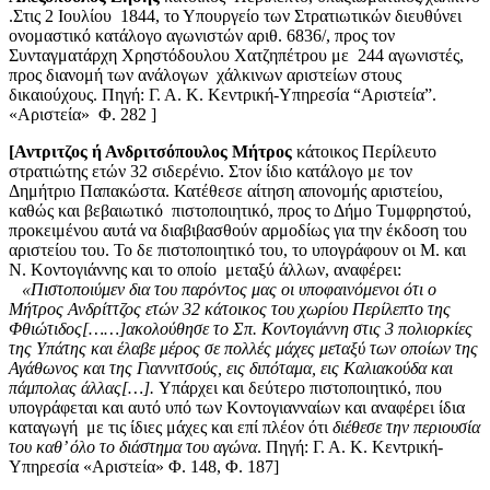
.Στις 2 Ιουλίου 1844, το Υπουργείο των Στρατιωτικών διευθύνει
ονομαστικό κατάλογο αγωνιστών αριθ. 6836/, προς τον
Συνταγματάρχη Χρηστόδουλου Χατζηπέτρου με 244 αγωνιστές,
προς διανομή των ανάλογων χάλκινων αριστείων στους
δικαιούχους. Πηγή: Γ. Α. Κ. Κεντρική-Υπηρεσία “Αριστεία”.
«Αριστεία» Φ. 282 ]
[Αντριτζος ή Ανδριτσόπουλος Μήτρος
κάτοικος Περίλευτο
στρατιώτης ετών 32 σιδερένιο. Στον ίδιο κατάλογο με τον
Δημήτριο Παπακώστα. Κατέθεσε αίτηση απονομής αριστείου,
καθώς και βεβαιωτικό πιστοποιητικό, προς το Δήμο Τυμφρηστού,
προκειμένου αυτά να διαβιβασθούν αρμοδίως για την έκδοση του
αριστείου του. Το δε πιστοποιητικό του, το υπογράφουν οι Μ. και
Ν. Κοντογιάννης και το οποίο μεταξύ άλλων, αναφέρει:
«Πιστοποιύμεν δια του παρόντος μας οι υποφαινόμενοι ότι ο
Μήτρος Ανδρίττζος ετών 32 κάτοικος του χωρίου Περίλεπτο της
Φθιώτιδος[……]ακολούθησε το Σπ. Κοντογιάννη στις 3 πολιορκίες
της Υπάτης και έλαβε μέρος σε πολλές μάχες μεταξύ των οποίων της
Αγάθωνος και της Γιαννιτσούς, εις διπόταμα, εις Καλιακούδα και
πάμπολας άλλας[…].
Υπάρχει και δεύτερο πιστοποιητικό, που
υπογράφεται και αυτό υπό των Κοντογιανναίων και αναφέρει ίδια
καταγωγή με τις ίδιες μάχες και επί πλέον ότι
διέθεσε την περιουσία
του καθ’ όλο το διάστημα του αγώνα
. Πηγή: Γ. Α. Κ. Κεντρική-
Υπηρεσία «Αριστεία» Φ. 148, Φ. 187]