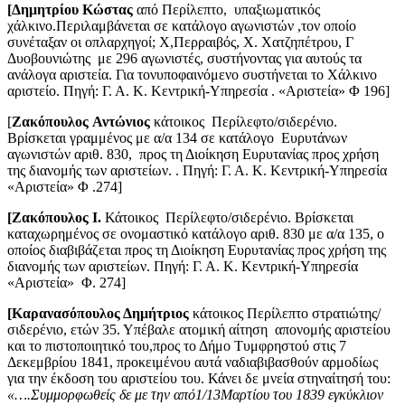
[Δημητρίου Κώστας
από Περίλεπτο, υπαξιωματικός
χάλκινο.Περιλαμβάνεται σε κατάλογο αγωνιστών ,τον οποίο
συνέταξαν οι οπλαρχηγοί; Χ,Περραιβός, Χ. Χατζηπέτρου, Γ
Δυοβουνιώτης με 296 αγωνιστές, συστήνοντας για αυτούς τα
ανάλογα αριστεία. Για τονυποφαινόμενο συστήνεται το Χάλκινο
αριστείο. Πηγή: Γ. Α. Κ. Κεντρική-Υπηρεσία . «Αριστεία» Φ 196]
[
Ζακόπουλος
Αντώνιος
κάτοικος Περίλεφτο/σιδερένιο.
Βρίσκεται γραμμένος με α/α 134 σε κατάλογο Ευρυτάνων
αγωνιστών αριθ. 830, προς τη Διοίκηση Ευρυτανίας προς χρήση
της διανομής των αριστείων. . Πηγή: Γ. Α. Κ. Κεντρική-Υπηρεσία
«Αριστεία» Φ .274]
[Ζακόπουλος
Ι.
Κάτοικος Περίλεφτο/σιδερένιο. Βρίσκεται
καταχωρημένος σε ονομαστικό κατάλογο αριθ. 830 με α/α 135, ο
οποίος διαβιβάζεται προς τη Διοίκηση Ευρυτανίας προς χρήση της
διανομής των αριστείων. Πηγή: Γ. Α. Κ. Κεντρική-Υπηρεσία
«Αριστεία» Φ. 274]
[Καρανασόπουλος Δημήτριος
κάτοικος Περίλεπτο στρατιώτης/
σιδερένιο, ετών 35. Υπέβαλε ατομική αίτηση απονομής αριστείου
και το πιστοποιητικό του,προς το Δήμο Τυμφρηστού στις 7
Δεκεμβρίου 1841, προκειμένου αυτά ναδιαβιβασθούν αρμοδίως
για την έκδοση του αριστείου του. Κάνει δε μνεία στηναίτησή του:
«….Συμμορφωθείς δε με την από1/13Μαρτίου του 1839 εγκύκλιον