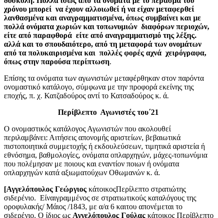
δύσκολη. Πολλά ίσως από τα ονόματα με το πέρασμα του
χρόνου μπορεί να έχουν αλλοιωθεί ή να είχαν μεταφερθεί
λανθασμένα και αναγραμματισμένα, όπως συμβαίνει και με
πολλά ονόματα χωριών και τοπωνυμιών διαφόρων περιοχών,
είτε από παραφθορά είτε από αναγραμματισμό της λέξης.
αλλά και το σπουδαιότερο, από τη μεταφορά των ονομάτων
από τα πολυκαιρισμένα και πολλές φορές αχνά χειρόγραφα,
όπως στην παρούσα περίπτωση
.
Επίσης τα ονόματα των αγωνιστών μεταφέρθηκαν στον παρόντα
ονομαστικό κατάλογο, σύμφωνα με την προφορά εκείνης της
εποχής, π. χ. Κατζαδούρος αντί το Κατσαδούρος κ. ά.
Περίβλεπτο Αγωνιστές του΄21
Ο ονομαστικός κατάλογος Αγωνιστών που ακολουθεί
περιλαμβάνει: Αιτήσεις απονομής αριστείων, βεβαιωτικά
πιστοποιητικά συμμετοχής ή εκδουλεύσεων, τιμητικά αριστεία ή
εθνόσημα, βαθμολογίες, ονόματα οπλαρχηγών, μάχες-τοπωνύμια
που πολέμησαν με ποιους και εναντίον ποιων ή ονόματα
οπλαρχηγών κατά αξιωματούχων Οθωμανών κ. ά.
[Αγγελόπουλος Γεώργιος
κάτοικοςΠερίλεπτο στρατιώτης
σιδερένιο. Είναιγραμμένος σε στρατιωτικούς καταλόγους της
οροφυλακής/ Μάιος /1843, με α/α 6 καιτου απονέμεται το
σιδερένιο. Ο ίδιος ως
Αγγελόπουλος Γούλας
κάτοικος Περίβλεπτo