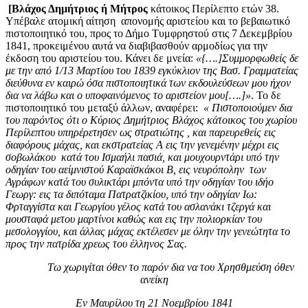
[Βλάχος Δημήτριος ή Μήτρος
κάτοικος Περίλεπτο ετών 38.
Υπέβαλε ατομική αίτηση απονομής αριστείου και το βεβαιωτικό
πιστοποιητικό του, προς το Δήμο Τυμφρηστού στις 7 Δεκεμβρίου
1841, προκειμένου αυτά να διαβιβασθούν αρμοδίως για την
έκδοση του αριστείου του. Κάνει δε μνεία:
«{….]Συμμορφωθείς δε
με την από 1/13 Μαρτίου του 1839 εγκύκλιον της Βασ. Γραμματείας
διεύθυνα εν καιρώ όσα πιστοποιητικά των εκδουλεύσεων μου ήχον
δια να λάβω και ο υποφαινόμενος το αριστείον μου[….]»
. Το δε
πιστοποιητικό του μεταξύ άλλων, αναφέρει:
« Πιστοποιούμεν δια
του παρόντος ότι ο Κύριος Δημήτριος Βλάχος κάτοικος του χωρίου
Περίλεπτου υπηρέρετησεν ως στρατιώτης , και παρευρεθείς εις
διαφόρους μάχας, και εκστρατείας Α εις την γενεμένην μέχρι εις
σοβωλάκου κατά του Ισμαήλι πασιά, και μουχουρντάρι υπό την
οδηγίαν του αείμνιστού Καραϊσκάκοι Β, εις νευρόπολην των
Αγράφων κατά του συλικτάρι μπόντα υπό την οδηγίαν του ιδήο
Γεωργ: εις τα διπόταμα Πατρατζικίου, υπό την οδηγίαν Ιω:
Φρταγγίστα και Γεωργίου γέλος κατά του ασλανάκι τζεργά και
μουσταφά μετου μαρτίνοι καθώς και εις την πολιορκίαν του
μεσολογγίου, και άλλας μάχας εκτέλεσεν με όλην την γενεώτητα το
προς την πατρίδα χρεως του έλληνος Σας.
Τω χωριγίται όθεν το παρόν δια να του Χρησθμεύση όθεν
ανείκη
Εν Μαυρίλου τη 21 Νοεμβρίου 1841