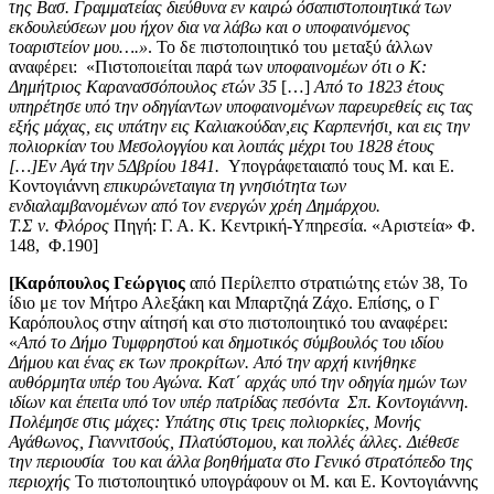
της Βασ. Γραμματείας διεύθυνα εν καιρώ όσαπιστοποιητικά των
εκδουλεύσεων μου ήχον δια να λάβω και ο υποφαινόμενος
τοαριστείον μου….»
. Το δε πιστοποιητικό του μεταξύ άλλων
αναφέρει: «Πιστοποιείται παρά των
υποφαινομέων ότι ο Κ:
Δημήτριος Καρανασσόπουλος ετών 35
[…]
Από το 1823 έτους
υπηρέτησε υπό την οδηγίαντων υποφαινομένων παρευρεθείς εις τας
εξής μάχας, εις υπάτην εις Καλιακούδαν,εις Καρπενήσι, και εις την
πολιορκίαν του Μεσολoγγίου και λοιπάς μέχρι του 1828 έτους
[…]Εν Αγά την 5Δβρίου 1841.
Υπογράφεταιαπό τους Μ. και Ε.
Κοντογιάννη
επικυρώνεταιγια τη γνησιότητα των
ενδιαλαμβανομένων από τον ενεργών χρέη Δημάρχου.
Τ.Σ ν. Φλόρος
Πηγή: Γ. Α. Κ. Κεντρική-Υπηρεσία. «Αριστεία» Φ.
148, Φ.190]
[Καρόπουλος Γεώργιος
από Περίλεπτο στρατιώτης ετών 38, Το
ίδιο με τον Μήτρο Αλεξάκη και Μπαρτζηά Ζάχο. Επίσης, ο Γ
Καρόπουλος στην αίτησή και στο πιστοποιητικό του αναφέρει:
«
Από το Δήμο Τυμφρηστού και δημοτικός σύμβουλός του ιδίου
Δήμου και ένας εκ των προκρίτων. Από την αρχή κινήθηκε
αυθόρμητα υπέρ του Αγώνα. Κατ΄ αρχάς υπό την οδηγία ημών των
ιδίων και έπειτα υπό τον υπέρ πατρίδας πεσόντα Σπ. Κοντογιάννη.
Πολέμησε στις μάχες: Υπάτης στις τρεις πολιορκίες, Μονής
Αγάθωνος, Γιαννιτσούς, Πλατύστομου, και πολλές άλλες. Διέθεσε
την περιουσία του και άλλα βοηθήματα στο Γενικό στρατόπεδο της
περιοχής
Το πιστοποιητικό υπογράφουν οι Μ. και Ε. Κοντογιάννης