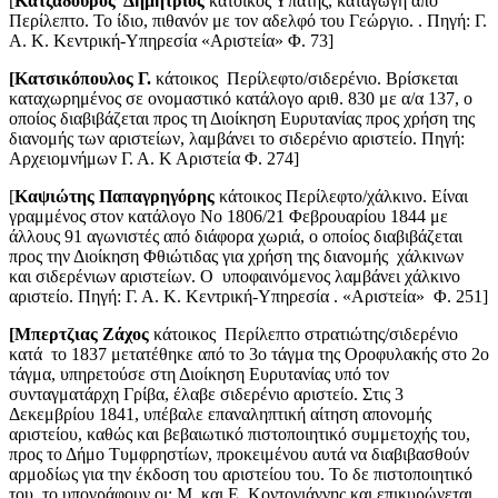
[
Κατζαδούρος Δημήτριος
κάτοικος Υπάτης, καταγωγή από
Περίλεπτο. Το ίδιο, πιθανόν με τον αδελφό του Γεώργιο. . Πηγή: Γ.
Α. Κ. Κεντρική-Υπηρεσία «Αριστεία» Φ. 73]
[Κατσικόπουλος Γ.
κάτοικος Περίλεφτο/σιδερένιο. Βρίσκεται
καταχωρημένος σε ονομαστικό κατάλογο αριθ. 830 με α/α 137, ο
οποίος διαβιβάζεται προς τη Διοίκηση Ευρυτανίας προς χρήση της
διανομής των αριστείων, λαμβάνει το σιδερένιο αριστείο. Πηγή:
Αρχειομνήμων Γ. Α. Κ Αριστεία Φ. 274]
[
Καψιώτης
Παπαγρηγόρης
κάτοικος Περίλεφτο/χάλκινο. Είναι
γραμμένος στον κατάλογο Νο 1806/21 Φεβρουαρίου 1844 με
άλλους 91 αγωνιστές από διάφορα χωριά, ο οποίος διαβιβάζεται
προς την Διοίκηση Φθιώτιδας για χρήση της διανομής χάλκινων
και σιδερένιων αριστείων. Ο υποφαινόμενος λαμβάνει χάλκινο
αριστείο. Πηγή: Γ. Α. Κ. Κεντρική-Υπηρεσία . «Αριστεία» Φ. 251]
[Μπερτζιας Ζάχος
κάτοικος Περίλεπτο στρατιώτης/σιδερένιο
κατά το 1837 μετατέθηκε από το 3ο τάγμα της Οροφυλακής στο 2ο
τάγμα, υπηρετούσε στη Διοίκηση Ευρυτανίας υπό τον
συνταγματάρχη Γρίβα, έλαβε σιδερένιο αριστείο. Στις 3
Δεκεμβρίου 1841, υπέβαλε επαναληπτική αίτηση απονομής
αριστείου, καθώς και βεβαιωτικό πιστοποιητικό συμμετοχής του,
προς το Δήμο Τυμφρηστίων, προκειμένου αυτά να διαβιβασθούν
αρμοδίως για την έκδοση του αριστείου του. Το δε πιστοποιητικό
του, το υπογράφουν οι: Μ. και Ε. Κοντογιάννης και επικυρώνεται