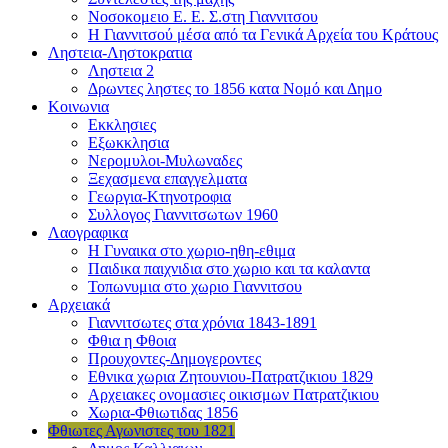
Νοσοκομειο Ε. Ε. Σ.στη Γιαννιτσου
Η Γιαννιτσού μέσα από τα Γενικά Αρχεία του Κράτους
Ληστεια-Ληστοκρατια
Ληστεια 2
Δρωντες ληστες το 1856 κατα Νομό και Δημο
Κοινωνια
Εκκλησιες
Εξωκκλησια
Νερομυλοι-Μυλωναδες
Ξεχασμενα επαγγελματα
Γεωργια-Κτηνοτροφια
Συλλογος Γιαννιτσωτων 1960
Λαογραφικα
Η Γυναικα στο χωριο-ηθη-εθιμα
Παιδικα παιχνιδια στο χωριο και τα καλαντα
Τοπωνυμια στο χωριο Γιαννιτσου
Αρχειακά
Γιαννιτσωτες στα χρόνια 1843-1891
Φθια η Φθοια
Προυχοντες-Δημογεροντες
Εθνικα χωρια Ζητουνιου-Πατρατζικιου 1829
Αρχειακες ονομασιες οικισμων Πατρατζικιου
Χωρια-Φθιωτιδας 1856
Φθιωτες Αγωνιστες του 1821