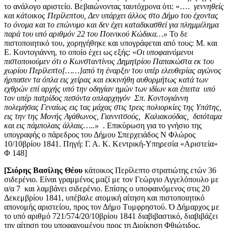
το ανάλογο αριστείο. Βεβαιώνοντας ταυτόχρονα ότι: «….
γεννηθείς
και κάτοικος Περίλεπτου, Δεν υπάρχει άλλος στο Δήμο του έχοντας
το όνομα και το επώνυμο και δεν έχει καταδικασθεί για πλημμέλημα
παρά του υπό αριθμόν 22 του Ποινικού Κώδικα…»
Το δε
πιστοποιητικό του, χορηγήθηκε και υπογράφεται από τους: Μ. και
Ε. Κοντογιάννη, το οποίο έχει ως εξής: «
Οι υποφαινόμενοι
πιστοποιούμεν ότι ο Κωνσταντίνος Δημητρίου Παπακώστα εκ του
χωρίου Περίλεπτο[……]από τη έναρξιν του υπέρ ελευθερίας αγώνος
ήρπασεν τα όπλα εις χείρας και εκκινήθη αυθορμήτως κατά των
εχθρών επί αρχής υπό την οδηγίαν ημών των ιδίων και έπειτα υπό
τον υπέρ πατρίδος πεσόντα οπλαρχηγόν Σπ. Κοντογιάννη
πολεμήσας Γεναίως εις τας μάχας στις τρεις πολιορκίες της Υπάτης,
εις την της Μονής Αγάθωνος, Γιαννιτσούς, Καλιακούδας, διπόταμα
και εις πάμπολαις άλλαις…..»
. Επικύρωση για το γνήσιο της
υπογραφής ο πάρεδρος του Δήμου Σπερχειάδος Ν Φλώρος
10/10βρίου 1841. Πηγή: Γ. Α. Κ. Κεντρική-Υπηρεσία «Αριστεία»
Φ 148]
[Σιόρης Βασίλης Θέου
κάτοικος Περίλεπτο στρατιώτης ετών 36
σιδερένιο. Είναι γραμμένος μαζί με τον Γεώργιο Αγγελόπουλο με
α/α 7 και λαμβάνει σιδερένιο. Επίσης ο υποφαινόμενος στις 20
Δεκεμβρίου 1841, υπέβαλε ατομική αίτηση και πιστοποιητικό
απονομής αριστείου, προς τον Δήμο Τυμφρηστού. Ό Δήμαρχος με
το υπό αριθμό 721/574/20/10βρίου 1841 διαβιβαστικό, διαβιβάζει
την αίτηση του υποφαινομένου προς τη Διοίκηση Φθιώτιδος,