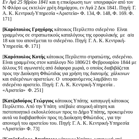
Εν Αγά 25 9βρίου 1841
και η επικύρωση των υπογραφών από τον
Ν Φλόρο ως εκτελών χρέη δημάρχου, εν Αγά 2 Δεκ 1841. Πηγή: Γ.
Α. Κ. Κεντρική-Υπηρεσία «Αριστεία» Φ. 134, Φ. 148, Φ. 169. Φ.
171]
[Καρόπουλος Γρηγόρης
κάτοικος Περίλεπτο σιδερένιο Είναι
γραμμένος σε στρατιωτικούς καταλόγους της οροφυλακής με α/α
18 και του απονέμεται το σιδερένιο. Πηγή: Γ. Α. Κ. Κεντρική-
Υπηρεσία. Φ. 171]
[
Καρόπουλος Κοτής
κάτοικος Περίλεπτο στρατιώτης, σιδερένιο.
Είναι γραμμένος στον κατάλογο Νο 1806/21 Φεβρουαρίου 1844 με
άλλους 91 αγωνιστές από διάφορα χωριά, ο οποίος διαβιβάζεται
προς την Διοίκηση Φθιώτιδας για χρήση της διανομής χάλκινων
και σιδερένιων αριστείων. Ο υποφαινόμενος λαμβάνει το
σιδερένιο αριστείο. Πηγή: Γ. Α. Κ. Κεντρική-Υπηρεσία .
«Αριστεία» Φ. 251]
[Κατζαδούρος Γεώργιος
κάτοικος Υπάτης καταγωγή κάτοικος
Περίλεπτο. Από την Υπάτη υπέβαλε ατομική αίτηση και
πιστοποιητικό εκδουλεύσεων προς το Δήμο Υπάτης, προκειμένου
αυτά να διαβιβασθούν προς τη Διοίκηση Φθιώτιδος , για την
απονομή του αριστείου του. Πηγή: Γ. Α. Κ. Κεντρική-Υπηρεσία
«Αριστεία» Φ. 73]