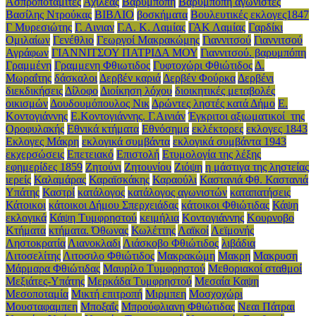
Ασπροποταμίτες
Αχιλέας
Βαρυμπόπη
Βαρυμπόπη αγωνιστές
Βασίλης Ντρούκας
ΒΙΒΛΙΟ
βοσκήματα
Βουλευτικές εκλογες1847
Γ Μυρεσιώτης
Γ. Αινιαν
Γ.Α. Κ. Λαμίας
ΓΑΚ Λαμίας
Γαρδίκι
Ομιλαίων
Γενέθλιο
Γεωργοί Μακρακώμης
Γιαννιτσού
Γιαννιτσού
Αγράφων
ΓΙΑΝΝΙΤΣΟΥ ΠΑΤΡΙΔΑ ΜΟΥ
Γιαννιτσού. βαρυμπόπη
Γραμμένη
Γραμμενη Φθιωτιδος
Γυφτοχώρι Φθιώτιδος
Δ.
Μωραΐτης
δάσκαλοι
Δερβέν καριά
Δερβέν Φούρκα
Δερβένι
διεκδικήσεις
Δίλοφο
Διοίκηση λόχου
διοικητικές μεταβολές
οικισμών
Δουδουμόπουλος Νικ
Δρώντες ληστές κατά Δήμο
Ε.
Κοντογιάννης
Ε.Κοντογιάννης. Γ.Αινιάν
Έγκριτοι αξιωματικοί της
Οροφυλακής
Εθνικά κτήματα
Εθνόσημα
εκλέκτορες
εκλογες 1843
Εκλογες Μάκρη
εκλογικά συμβάντα
εκλογικά συμβάντα 1943
εκχερσώσεις
Επετειακό
Επιστολή
Ετυμολογία της λέξης
εφημερίδες 1859
Ζητούνι
Ζητουνίου
Ζιόψη
η μάστιγα της ληστείας
ιερείς
Καλαμάρας
Καραϊσκάκης
Καραούλι
Καστανιά Φθ. Καστανιά
Υπάτης
Καστρί
κατάλογος
κατάλογος αγωνιστών
καταπατήσεις
Κάτοικοι
κάτοικοι Δήμου Σπερχειάδας
κάτοικοι Φθιώτιδας
Κάψη
εκλογικά
Κάψη Τυμφρηστού
κειμήλια
Κοντογιάννης
Κουρνοβο
Κτήματα
κτήματα. Όθωνας
Κωλέττης
Λαϊκοί
Λεϊμονής
Ληστοκρατία
Λιανoκλαδι
Λιάσκοβο Φθιώτιδος
λιβάδια
Λιτοσελίτης
Λιτοσιλο Φθιώτιδος
Μακρακώμη
Μακρη
Μακρυση
Μάρμαρα Φθιώτιδας
Μαυρίλο Τυμφρηστού
Μεθοριακοί σταθμοί
Μεξιάτες-Υπάτης
Μερκάδα Τυμφρηστού
Μεσαία Καψη
Μεσοποταμία
Μικτή επιτροπή
Μιρμπεη
Μοσχοχώρι
Μουσταφαμπεη
Μποξαΐς
Μπρούφλιανη Φθιώτιδας
Νεαι Πάτραι