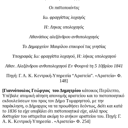
Οι πιστοποιύντες
Ιω. φραγγίστας λοχαγός
Η: Ληκας υπολοχαγός
Αθανάσιος αλεξάνδρου ανθυπολοχαγός
Το Δημαρχείον Μαυρίλου επικυροί τας γνησίας
Υπογραφάς Ιω: φραγγίστα λοχαγού, Η: λήκας υπολοχαγού
Αθαν. Αλεξάνδρου ανθυπολοχαγού Εν Φουρνά τη 5 10βρίου 1841
Πηγή: Γ. Α. Κ. Κεντρική-Υπηρεσία “Αριστεία”. «Αριστεία» Φ.
148]
[Γιαννόπουλος Γεώργιος του Δημητρίου
κάτοικος Περίλεπτο,
Υπέβαλε ατομική αίτηση απονομής αριστείου και το πιστοποιητικό
εκδουλεύσεων του προς τον Δήμο Τυμφρηστού, με την
παράκληση, ο Δήμαρχος να τα προωθήσει δεόντως
, διότι και κατά
το 1836 τα είχε υποβάλει ότι πιστοποιητικά είχε, αλλά προς
δυστυχίαν του υστερείται ακόμη το ανήκον αριστείου
του. Πηγή: Γ.
Α. Κ. Κεντρική-Υπηρεσία . «Αριστεία» Φ. 254]