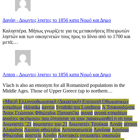
Δανάη
-
Δρωντες ληστες το 1856 κατα Νομό και Δημο
Καλησπέρα. Μήπως γνωρίζετε για τις μετακινήσεις Ηπειρωτών
ληστών και των οικογενειών τους προς το Ιόνιο από το 1700 και
μετά;…
Anton
-
Δρωντες ληστες το 1856 κατα Νομό και Δημο
Vlach is also an etnonym for all Romanized populations in the
Middle Ages. Those of Upper Greece (up to northern…
«Μικτή Ελληνοοθωμανική (Δικαστική) Επιτροπή Οθωμανικών
κτημάτων
eklogika
gavros
Synthiki tou Londinou
Α Τσακαρδώνης
Άγιος Γεώργιος Φθιώτιδος Πατρατζίκι
αγορά
αγορά κτημάτων
αγρότες ακτήμονες που ζητούσαν να τους παραχωρηθεί η γη τους
Αγωνιστές ΄21
αγωνιστες του 21
Αγωνιστές Τσούκας
Αινιάν
αίτηση
Αλαμάνας
Αμούρι φθιώτιδος
Αντιπροσωπεία
Αργύρια
Αργύρια
Φθιώτιδας
αριστεία
Αρχάνι
Αρχειακές ονομασίες οικισμών