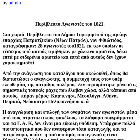
by
admin
Περίβλεπτο Αγωνιστές του 1821.
Στο χωριό Περίβλεπτο του Δήμου Τυμφρηστού της πρώην
επαρχίας Πατρατζικίου (Νέων Πατρών). νυν Φθιώτιδος,
καταγράφηκαν: 28 αγωνιστές του1821, εκ των οποίων οι
τέσσερις από αυτούς τιμήθηκαν με χάλκινο αριστείο, δέκα
επτά με σιδερένιο αριστείο και επτά από αυτούς δεν έχουν
χαρακτηρισθεί
Από την ανάγνωση του καταλόγου που ακολουθεί, όπως θα
διαπιστώσει ο αναγνώστης, η συμμετοχή τους στον υπέρ
ελευθερίας της πατρίδας πολέμου, δεν περιορίστηκε μόνο στις
σημαντικές τοπικές μάχες που έλαβαν χώρα, αλλά κάποιοι από
αυτούς, πήραν μέρος: Καρπενήσι, Μεσολόγγι, Αθήνα,
Πειραιά, Νεόκαστρο Πελοποννήσου κ. ά
Η αναγνώριση και επιλογή των ονομάτων των αγωνιστών μέσα
από τους στρατιωτικούς φακέλους, τα διάφορα συγγράμματα
και τα Γ. Α. Κ, δεν είναι μια εύκολη υπόθεση. Υπάρχουν πολλά
πιστοποιητικά που δεν αναφέρουν τόπο καταγωγής και τα
πατρώνυμα, οπότε η πιστοποίηση του αγωνιστή είναι