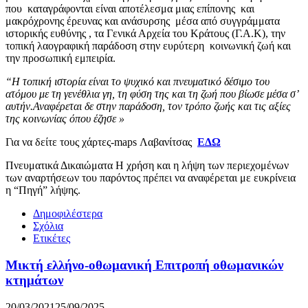
που καταγράφονται είναι αποτέλεσμα μιας επίπονης και
μακρόχρονης έρευνας και ανάσυρσης μέσα από συγγράμματα
ιστορικής ευθύνης , τα Γενικά Αρχεία του Κράτους (Γ.Α.Κ), την
τοπική λαογραφική παράδοση στην ευρύτερη κοινωνική ζωή και
την προσωπική εμπειρία.
“Η τοπική ιστορία είναι το ψυχικό και πνευματικό δέσιμο του
ατόμου με τη γενέθλια γη, τη φύση της και τη ζωή που βίωσε μέσα σ’
αυτήν.Αναφέρεται δε στην παράδοση, τον τρόπο ζωής και τις αξίες
της κοινωνίας όπου έζησε »
Για να δείτε τους χάρτες-maps Λαβανίτσας
ΕΔΩ
Πνευματικά Δικαιώματα Η χρήση και η λήψη των περιεχομένων
των αναρτήσεων του παρόντος πρέπει να αναφέρεται με ευκρίνεια
η “Πηγή” λήψης.
Δημοφιλέστερα
Σχόλια
Ετικέτες
Μικτή ελλήνο-οθωμανική Επιτροπή οθωμανικών
κτημάτων
20/03/2021
25/09/2025