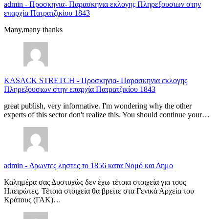
admin
-
Προσκηνια- Παρασκηνια εκλογης Πληρεξουσιων στην
επαρχία Πατρατζικίου 1843
Many,many thanks
KASACK STRETCH
-
Προσκηνια- Παρασκηνια εκλογης
Πληρεξουσιων στην επαρχία Πατρατζικίου 1843
great publish, very informative. I'm wondering why the other
experts of this sector don't realize this. You should continue your…
admin
-
Δρωντες ληστες το 1856 κατα Νομό και Δημο
Καλημέρα σας Δυστυχώς δεν έχω τέτοια στοιχεία για τους
Ηπειρώτες. Τέτοια στοιχεία θα βρείτε στα Γενικά Αρχεία του
Κράτους (ΓΑΚ)…