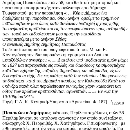
Δημήτριος Παπακώστας ετών 58, κατέθεσε αίτηση ατομική και
πιστοποιητικόσυμμετοχής στον αγώνα προς το Δήμαρχο
Τυμφρηστού, με την παράκληση
«…. Κύριε Δήμαρχε ίνα
διαβιβάσητε την παρούσα μου όπου ανήκη ομούμε το ειρημένον
πιστοποιητικόν μου όπως κατά συνέπειαν διαταχθή η χορήγησης
τουανήκοντος αριστείου και εις τον υποφαινόμενον προς ανταμοιβήν
των τοιούτων εκδουλεύσεων μου προς την πατρίδακαι
υποσημειούμαι με το ανήκον Σέβας.
Ο ευπειθείς Δημότης Δημήτριος Παπακώστας
Το δε πιστοποιητικό του υπογράφεταιαπό τους Μ. και Ε.
Κοντογιάννη την ίδια παραπάνω ημερομηνία στο Αγά και
μεταξύάλλων αναφέρει:
«….. Διατέλεσε υπό ταςδιαταγάς ημών μέχρι
το 1827 και παρευρεθείς εις πολλάς και διαφόρους κρισίμουςμάχας
κατά των εχθρών της πατρίδος σημαντικάς και ασήμαντες εξ ών
δείκνηνται αι εξής δις εις υπάτης κατά των εντοπίων Οθωμανών,εις
τα διπόταμα κατά του Δράμαλη πασά,εις την Καλιακούδα Κατά του
σκόνδρα πασά κ.λ.π παραλείπομεν συντομίας χάριν καιεφάνει και
ούτος των πρώτων αριστευσάντων αγωνιστών……» Εν Αγά την
10/10βρίου1841»
Πηγή: Γ. Α. Κ. Κεντρική-Υπηρεσία «Αριστεία» Φ. 187] /
122918
[Παπακώστα Δημήτριος
κάτοικος Περίλεπτο/ χάλκινο, ετών 58 .
Περιλαμβάνεται σε κατάλογο αγωνιστών τον οποίο συνέταξαν οι
οπλαρχηγοί; Χ, Περραιβός, Χ. Χατζηπέτρου, Γ Δυοβουνιώτης με
296 αγωνιστές, συστήνοντας για αυτούς τα ανάλογα αριστεία. Για