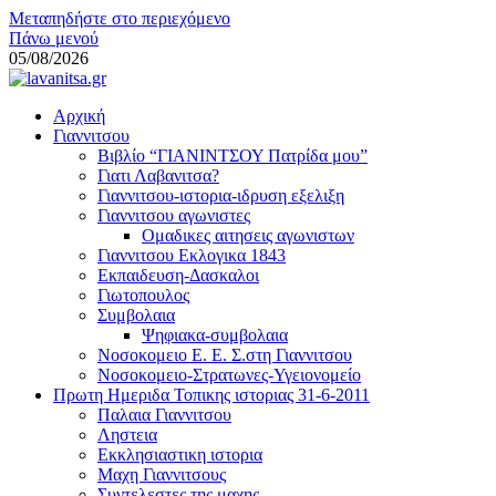
Μεταπηδήστε στο περιεχόμενο
Πάνω μενού
05/08/2026
lavanitsa.gr
Αρχική
Το λεύτερο βουνό
Γιαννιτσου
Βιβλίο “ΓΙΑΝΙΝΤΣΟΥ Πατρίδα μου”
Γιατι Λαβανιτσα?
Γιαννιτσου-ιστορια-ιδρυση εξελιξη
Γιαννιτσου αγωνιστες
Ομαδικες αιτησεις αγωνιστων
Γιαννιτσου Εκλογικα 1843
Εκπαιδευση-Δασκαλοι
Γιωτοπουλος
Συμβολαια
Ψηφιακα-συμβολαια
Νοσοκομειο Ε. Ε. Σ.στη Γιαννιτσου
Νοσοκομειο-Στρατωνες-Υγειονομείο
Πρωτη Ημεριδα Τοπικης ιστοριας 31-6-2011
Παλαια Γιαννιτσου
Ληστεια
Εκκλησιαστικη ιστορια
Μαχη Γιαννιτσους
Συντελεστες της μαχης