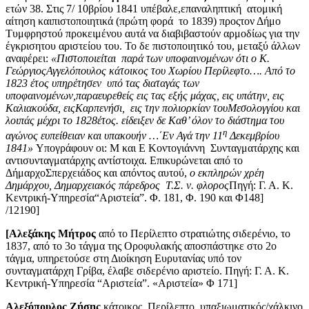
ετών 38. Στις 7/ 10βρίου 1841 υπέβαλε,επαναληπτική ατομική
αίτηση καιπιστοποιητικά (πρώτη φορά το 1839) προςτον Δήμο
Τυμφρηστού προκειμένου αυτά να διαβιβαστούν αρμοδίως για την
έγκρισητου αριστείου του. Το δε πιστοποιητικό του, μεταξύ άλλων
αναφέρει:
«Πιστοποιείται παρά των υποφαινομένων ότι ο Κ.
ΓεώργιοςΑγγελόπουλος κάτοικος του Χωρίου Περίλεφτο…. Από το
1823 έτος υπηρέτησεν υπό τας διαταγάς των
υποφαινομένων,παραευρεθείς εις τας εξής μάχας, εις υπάτην, εις
Καλιακούδα, ειςΚαρπενήσι, εις την πολιορκίαν τουΜεσολογγίου και
λοιπάς μέχρι το 1828έτος. είδειξεν δε Καθ’ όλον το διάστημα του
η
αγώνος ευπείθειαν και υπακουήν …΄Εν Αγά την 11
Δεκεμβρίου
1841»
Υπογράφουν οι: Μ και Ε Κοντογιάννη Συνταγματάρχης και
αντισυνταγματάρχης αντίστοιχα. Επικυρώνεται από το
ΔήμαρχοΣπερχειάδος και απόντος αυτού,
ο εκπληρών χρέη
Δημάρχου, Δημαρχειακός πάρεδρος Τ.Σ. ν. φλορος
Πηγή: Γ. Α. Κ.
Κεντρική-Υπηρεσία“Αριστεία”. Φ. 181, Φ. 190 και Φ148]
/12190]
[Αλεξάκης Μήτρος
από το Περίλεπτο στρατιώτης σιδερένιο, το
1837, από το 3ο τάγμα της Οροφυλακής αποσπάστηκε στο 2ο
τάγμα, υπηρετούσε στη Διοίκηση Ευρυτανίας υπό τον
συνταγματάρχη Γρίβα, έλαβε σιδερένιο αριστείο. Πηγή: Γ. Α. Κ.
Κεντρική-Υπηρεσία “Αριστεία”. «Αριστεία» Φ 171]
Αλεξόπουλος Ζήσης
κάτοικος Περίλεπτο, υπαξιωματικός/χάλκινο