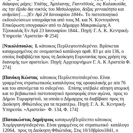
διάφορες μάχες: Υπάτης, Άμπλιανης, Γιαννιτσούς, εις Καλιακούδα,
εις την έξοδο δια νυκτός του Μεσολογγίου, δείξας γενναιότητα και
ανδρείαν[…..]Εν Αγά 24 Ιανουαρίου 1844».
Το πιστοποιητικό
εκδουλεύσεων υπογράφεται από τους Μ. και Ν. Κοντογιάννη
Επικύρωση υπογραφών από το Δήμαρχο Μακρακώμης Α
Τζουκαλάς Εν Αγά 23 Ιανουαρίου 1844.. Πηγή: Γ. Α. Κ. Κεντρική-
Υπηρεσία ‘Αριστεία» Φ 254]
[
Νικολόπουλο
ς
Ι.
κάτοικος Περίλεφτο/σιδερένιο. Βρίσκεται
καταχωρημένος σε ονομαστικό κατάλογο αριθ. 83 με α/α 136, ο
οποίος διαβιβάζεται προς τη Διοίκηση Ευρυτανίας προς χρήση της
διανομής των αριστείων. Πηγή: Αρχειομνήμων Γ. Α. Κ Αριστεία Φ.
274]
[Πανόκη Κώστας
κάτοικος Περίλεπτο/σιδερένιο. Είναι
γραμμένος στρατιωτικούς καταλόγους της οροφυλακής με α/α 76
και του απονέμεται το σιδερένιο. Επίσης υπέβαλε αίτηση ατομική
και το βεβαιωτικό πιστοποιητικό προσφοράς στον αγώνα, προς το
Δήμου Τυμφρηστού, τα οποία ο Δήμαρχος τα διαβίβασε προς τη
Διοίκηση .Φθιώτιδος για τα περαιτέρω. Πηγή: Γ. Α. Κ. Κεντρική-
Υπηρεσία. «Αριστεία» Φ. 134, Φ. 174]
[Παπακώστας Δημήτριος
καταγωγήΠερίλεπτο κάτοικος
Χομίργιανη/σιδερένιο. Είναι γραμμένος σε στρατιωτικό κατάλογο
12064, προς τη Διοίκηση Φθιώτιδας. Στις 10/10βρίου1841, ο