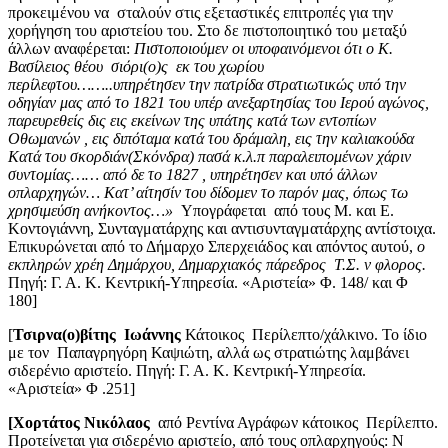
προκειμένου να σταλούν στις εξεταστικές επιτροπές για την
χορήγηση του αριστείου του. Στο δε πιστοποιητικό του μεταξύ
άλλων αναφέρεται:
Πιστοποιούμεν οι υποφαινόμενοι ότι ο Κ.
Βασίλειος θέου σιόρι(ο)ς εκ του χωρίου
περίλεφτου……..υπηρέτησεν την πατρίδα στρατιωτικώς υπό την
οδηγίαν μας από το 1821 του υπέρ ανεξαρτησίας του Ιερού αγώνος,
παρευρεθείς δις εις εκείνων της υπάτης κατά των εντοπίων
Οθωμανών , εις διπόταμα κατά του δράμαλη, εις την καλιακούδα
Κατά του σκορδιάν(Σκόνδρα) πασά κ.λ.π παραλειπομένων χάριν
συντομίας…… από δε το 1827 , υπηρέτησεν και υπό άλλων
οπλαρχηγών… Κατ’ αίτησίν του δίδομεν το παρόν μας, όπως τω
χρησιμεύση ανήκοντος…»
Υπογράφεται από τους Μ. και E.
Κοντογιάννη, Συνταγματάρχης και αντισυνταγματάρχης αντίστοιχα.
Επικυρώνεται από το Δήμαρχο Σπερχειάδος και απόντος αυτού,
ο
εκπληρών χρέη Δημάρχου, Δημαρχιακός πάρεδρος Τ.Σ. ν φλορος.
Πηγή: Γ. Α. Κ. Κεντρική-Υπηρεσία. «Αριστεία» Φ. 148/ και Φ
180]
[
Τσιρνα(ο)βίτης
Ιωάννης
Κάτοικος Περίλεπτο/χάλκινο. Το ίδιο
με τον Παπαγρηγόρη Καψιώτη, αλλά ως στρατιώτης λαμβάνει
σιδερένιο αριστείο. Πηγή: Γ. Α. Κ. Κεντρική-Υπηρεσία.
«Αριστεία» Φ .251]
[Χορτάτος Νικόλαος
από Ρεντίνα Αγράφων κάτοικος Περίλεπτο.
Προτείνεται για σιδερένιο αριστείο, από τους οπλαρχηγούς: Ν