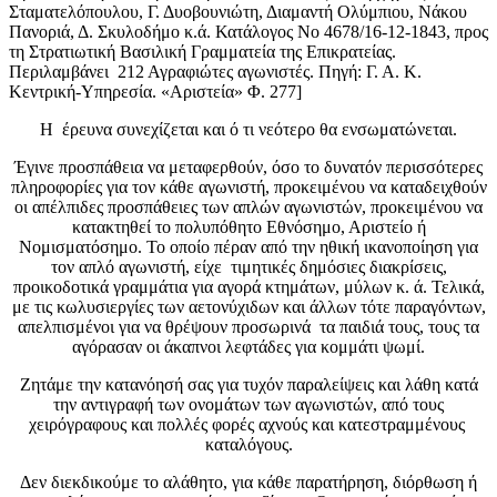
Σταματελόπουλου, Γ. Δυοβουνιώτη, Διαμαντή Ολύμπιου, Νάκου
Πανοριά, Δ. Σκυλοδήμο κ.ά. Κατάλογος Νο 4678/16-12-1843, προς
τη Στρατιωτική Βασιλική Γραμματεία της Επικρατείας.
Περιλαμβάνει 212 Αγραφιώτες αγωνιστές. Πηγή: Γ. Α. Κ.
Κεντρική-Υπηρεσία. «Αριστεία» Φ. 277]
Η έρευνα συνεχίζεται και ό τι νεότερο θα ενσωματώνεται.
Έγινε προσπάθεια να μεταφερθούν, όσο το δυνατόν περισσότερες
πληροφορίες για τον κάθε αγωνιστή, προκειμένου να καταδειχθούν
οι απέλπιδες προσπάθειες των απλών αγωνιστών, προκειμένου να
κατακτηθεί το πολυπόθητο Εθνόσημο, Αριστείο ή
Νομισματόσημο. Το οποίο πέραν από την ηθική ικανοποίηση για
τον απλό αγωνιστή, είχε τιμητικές δημόσιες διακρίσεις,
προικοδοτικά γραμμάτια για αγορά κτημάτων, μύλων κ. ά. Τελικά,
με τις κωλυσιεργίες των αετονύχιδων και άλλων τότε παραγόντων,
απελπισμένοι για να θρέψουν προσωρινά τα παιδιά τους, τους τα
αγόρασαν οι άκαπνοι λεφτάδες για κομμάτι ψωμί.
Ζητάμε την κατανόησή σας για τυχόν παραλείψεις και λάθη κατά
την αντιγραφή των ονομάτων των αγωνιστών, από τους
χειρόγραφους και πολλές φορές αχνούς και κατεστραμμένους
καταλόγους.
Δεν διεκδικούμε το αλάθητο, για κάθε παρατήρηση, διόρθωση ή