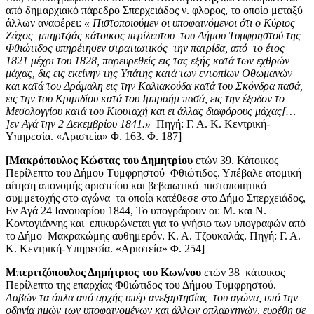
από δημαρχιακό πάρεδρο Σπερχειάδος ν. φλορος, το οποίο μεταξύ
άλλων αναφέρει:
« Πιστοποιούμεν οι υποφαινόμενοι ότι ο Κύριος
Ζάχος μπηρτζιάς κάτοικος περίλευτου του Δήμου Τυμφρηστού της
Φθιώτιδος υπηρέτησεν στρατιωτικός την πατρίδα, από το έτος
1821 μέχρι του 1828, παρευρεθείς εις τας εξής κατά των εχθρών
μάχας, δις εις εκείνην της Υπάτης κατά των εντοπίων Οθωμανών
και κατά του Δράμαλη εις την Καλιακούδα κατά του Σκόνδρα πασά,
εις την του Κριμιδίου κατά του Ιμπραήμ πασά, εις την έξοδον το
Μεσολογγίου κατά του Κιουταχή και ει άλλας διαφόρους μάχας[…
]εν Αγά την 2 Δεκεμβρίου 1841.»
Πηγή: Γ. Α. Κ. Κεντρική-
Υπηρεσία. «Αριστεία» Φ. 163. Φ. 187]
[Μακρόπουλος Κώστας
του Δημητρίου
ετών 39. Κάτοικος
Περίλεπτο του Δήμου Τυμφρηστού Φθιώτιδος. Υπέβαλε ατομική
αίτηση απονομής αριστείου και βεβαιωτικό πιστοποιητικό
συμμετοχής στο αγώνα τα οποία κατέθεσε στο Δήμο Σπερχειάδος,
Εν Αγά 24 Ιανουαρίου 1844, Το υπογράφουν οι: Μ. και Ν.
Κοντογιάννης και επικυρώνεται για το γνήσιο των υπογραφών από
το Δήμο Μακρακώμης αυθημερόν. Κ. Α. Τζουκαλάς. Πηγή: Γ. Α.
Κ. Κεντρική-Υπηρεσία. «Αριστεία» Φ. 254]
Μπεριτζόπουλος Δημήτριος του Κων/νου
ετών 38 κάτοικος
Περίλεπτο της επαρχίας Φθιώτιδος του Δήμου Τυμφρηστού.
Λαβών τα όπλα από αρχής υπέρ ανεξαρτησίας του αγώνα, υπό την
οδηγία ημών των υποφαινομένων και άλλων οπλαρχηγών, ευρέθη σε