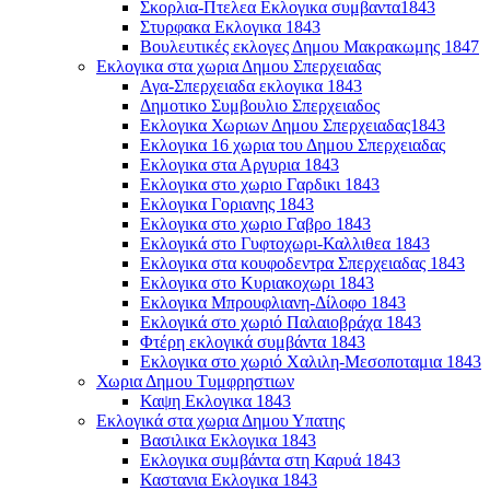
Σκορλια-Πτελεα Εκλογικα συμβαντα1843
Στυρφακα Εκλογικα 1843
Βουλευτικές εκλογες Δημου Μακρακωμης 1847
Εκλογικα στα χωρια Δημου Σπερχειαδας
Αγα-Σπερχειαδα εκλογικα 1843
Δημοτικο Συμβουλιο Σπερχειαδος
Εκλογικα Χωριων Δημου Σπερχειαδας1843
Εκλογικα 16 χωρια του Δημου Σπερχειαδας
Εκλογικα στα Αργυρια 1843
Εκλογικα στο χωριο Γαρδικι 1843
Εκλογικα Γοριανης 1843
Εκλογικα στο χωριο Γαβρο 1843
Εκλογικά στο Γυφτοχωρι-Καλλιθεα 1843
Εκλογικα στα κουφοδεντρα Σπερχειαδας 1843
Εκλογικα στο Κυριακοχωρι 1843
Εκλογικα Μπρουφλιανη-Δίλοφο 1843
Εκλογικά στο χωριό Παλαιοβράχα 1843
Φτέρη εκλογικά συμβάντα 1843
Εκλογικα στο χωριό Χαλιλη-Μεσοποταμια 1843
Χωρια Δημου Τυμφρηστιων
Καψη Εκλογικα 1843
Εκλογικά στα χωρια Δημου Υπατης
Βασιλικα Εκλογικα 1843
Εκλογικα συμβάντα στη Καρυά 1843
Καστανια Εκλογικα 1843