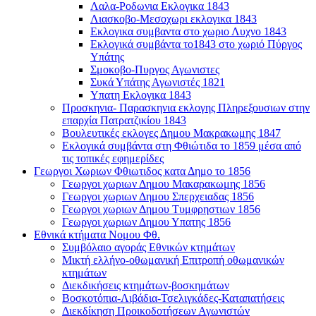
Λαλα-Ροδωνια Εκλογικα 1843
Λιασκοβο-Μεσοχωρι εκλογικα 1843
Εκλογικα συμβαντα στο χωριο Λυχνο 1843
Εκλογικά συμβάντα το1843 στο χωριό Πύργος
Υπάτης
Σμοκοβο-Πυργος Αγωνιστες
Συκά Υπάτης Αγωνιστές 1821
Υπατη Εκλογικα 1843
Προσκηνια- Παρασκηνια εκλογης Πληρεξουσιων στην
επαρχία Πατρατζικίου 1843
Βουλευτικές εκλογες Δημου Μακρακωμης 1847
Εκλογικά συμβάντα στη Φθιώτιδα το 1859 μέσα από
τις τοπικές εφημερίδες
Γεωργοι Χωριων Φθιωτιδος κατα Δημο το 1856
Γεωργοι χωριων Δημου Μακαρακωμης 1856
Γεωργοι χωριων Δημου Σπερχειαδας 1856
Γεωργοι χωριων Δημου Τυμφρηστιων 1856
Γεωργοι χωριων Δημου Υπατης 1856
Εθνικά κτήματα Νομου Φθ.
Συμβόλαιο αγοράς Εθνικών κτημάτων
Μικτή ελλήνο-οθωμανική Επιτροπή οθωμανικών
κτημάτων
Διεκδικήσεις κτημάτων-βοσκημάτων
Βοσκοτόπια-Λιβάδια-Τσελιγκάδες-Καταπατήσεις
Διεκδίκηση Προικοδοτήσεων Αγωνιστών