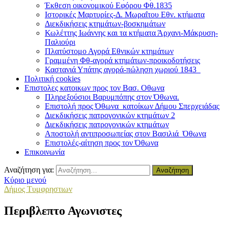
Έκθεση οικονομικού Εφόρου Φθ.1835
Ιστορικές Μαρτυρίες-Δ. Μωραΐτου Εθν. κτήματα
Διεκδικήσεις κτημάτων-βοσκημάτων
Κωλέττης Ιωάννης και τα κτήματα Άρχανι-Μάκρυση-
Παλιούρι
Πλατύστομο Αγορά Εθνικών κτημάτων
Γραμμένη Φθ-αγορά κτημάτων-προικοδοτήσεις
Καστανιά Υπάτης αγορά-πώληση χωριού 1843
Πολιτική cookies
Επιστολες κατοικων προς τον Βασ. Οθωνα
Πληρεξούσιοι Βαρυμπόπης στον Όθωνα.
Επιστολή προς Όθωνα κατοίκων Δήμου Σπερχειάδας
Διεκδικήσεις πατρογονικών κτημάτων 2
Διεκδικήσεις πατρογονικών κτημάτων
Αποστολή αντιπροσωπείας στον Βασιλιά Όθωνα
Επιστολές-αίτηση προς τον Όθωνα
Επικοινωνία
Αναζήτηση για:
Κύριο μενού
Δήμος Τυμφρηστιων
Περιβλεπτο Αγωνιστες