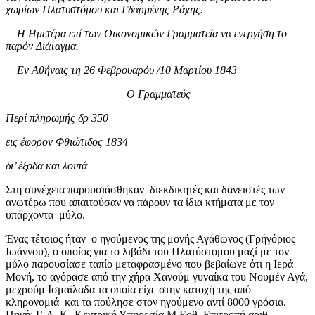
χωρίων Πλατυστόμου και Γδαρμένης Ράχης.
Η Ημετέρα επί των Οικονομικών Γραμματεία να ενεργήση το
παρόν Διάταγμα.
Εν Αθήναις τη 26 Φεβρουαρόυ /10 Μαρτίου 1843
Ο Γραμματεύς
Περί πληρωμής δρ 350
εις έφορον Φθιώτιδος 1834
δι’ έξοδα και λοιπά
Στη συνέχεια παρουσιάσθηκαν διεκδικητές και δανειστές των
ανωτέρω που απαιτούσαν να πάρουν τα ίδια κτήματα με τον
υπάρχοντα μύλο.
Ένας τέτοιος ήταν ο ηγούμενος της μονής Αγάθωνος (Γρήγόριος
Ιωάννου), ο οποίος για το λιβάδι του Πλατύστομου μαζί με τον
μύλο παρουσίασε ταπίο μεταφρασμένο που βεβαίωνε ότι η Ιερά
Μονή, το αγόρασε από την χήρα Χανούμ γυναίκα του Νουμέν Αγά,
μεχρούμ Ισμαϊλαδα τα οποία είχε στην κατοχή της από
κληρονομιά και τα πούλησε στον ηγούμενο αντί 8000 γρόσια.
Πηγή: Γ. Α. Κ- Κεντρική Υπηρεσία Μ.Εοθ. Επιτροπή αριθ.