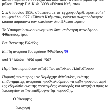
μύλου. Πηγή: Γ.Α.Κ.Φ. 3098 «Εθνικά Κτήματα»
Στις 6 Ιουνίου 1856, σύμφωνα με το έγγραφο Αριθ. πρωτ.26434
του φακέλου 977 «Εθνικά Κτήματα», φαίνεται πως προέκυψαν
κάποια παράπονα των κατοίκων στο Πλατύστομοτο.
Το Υπουργείο των οικονομικών δινει απάντηση στον έφορο
Φθίωτιδος, ήτοι:
Βασίλειον της Ελλάδος
Επί τη αναφορά του εφόρου Φθιώτιδος
[6]
από 31 Μαίου 1856 αριθ.1567
Περί των παραπόνων μεταξύ των κατοίκων Πλατυστόμου.
Παραπέμπεται προς τον Νομάρχην Φθιώτιδος μετά της
επισυνημμένης αναφοράς προσκαλούμενον να λάβη πρόνοιαν περί
της εξομαλύνσεως της προκειμένης αναφοράς και αναφέρει προς το
Υπουργείον με την επιστροφήν της παρούσης.
Ο Υπουργός
Υπογρφή