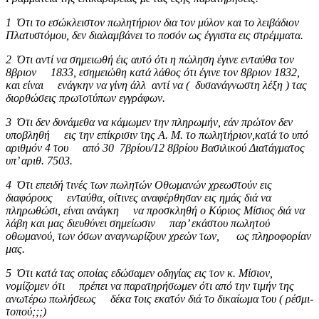
1 Ότι το εσώκλειστον πωλητήριον δια τον μύλον και το λειβάδιον
Πλατυστόμου, δεν διαλαμβάνει το ποσόν ως έγγιστα εις στρέμματα.
2 Ότι αντί να σημειωθή έις αυτό ότι η πώληση έγινε ενταύθα τον
8βριον 1833, εσημειώθη κατά λάθος ότι έγινε τον 8βριον 1832,
και είναι ενάγκην να γίνη άλλ αντί να ( δυσανάγνωστη λέξη
) τας
διορθώσεις πρωτοτύπων εγγράφων.
3 Ότι δεν δυνάμεθα να κάμωμεν την πληρωμήν, εάν πρώτον δεν
υποβληθή εις την επίκρισιν της Α. Μ. το πωλητήριον,κατά το υπό
αριθμόν 4 του από 30 7βρίου/12 8βρίου Βασιλικού Διατάγματος
υπ’ αριθ. 7503.
4 Ότι επειδή τινές των πωλητών Οθωμανών χρεωστούν εις
διαφόρους ενταύθα, οίτινες αναφέρθησαν εις ημάς διά να
πληρωθώσι, είναι ανάγκη να προσκληθή ο Κύριος Μίσιος διά να
λάβη και μας διευθύνει σημείωσιν παρ’ εκάστου πωλητού
οθωμανού, των όσων αναγνωρίζουν χρεών των, ως πληροφορίαν
μας.
5 Ότι κατά τας οποίας εδώσαμεν οδηγίας εις τον κ. Μίσιον,
νομίζομεν ότι πρέπει να παρατηρήσωμεν ότι από την τιμήν της
ανωτέρω πωλήσεως δέκα τοις εκατόν διά το δικαίωμα του ( ρέσμι-
τοπού;;;)