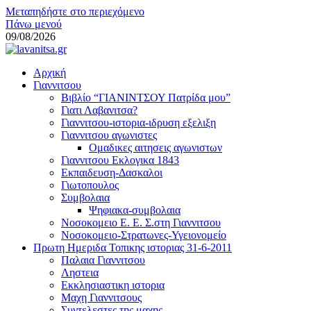
Μεταπηδήστε στο περιεχόμενο
Πάνω μενού
09/08/2026
lavanitsa.gr
Αρχική
Το λεύτερο βουνό
Γιαννιτσου
Βιβλίο “ΓΙΑΝΙΝΤΣΟΥ Πατρίδα μου”
Γιατι Λαβανιτσα?
Γιαννιτσου-ιστορια-ιδρυση εξελιξη
Γιαννιτσου αγωνιστες
Ομαδικες αιτησεις αγωνιστων
Γιαννιτσου Εκλογικα 1843
Εκπαιδευση-Δασκαλοι
Γιωτοπουλος
Συμβολαια
Ψηφιακα-συμβολαια
Νοσοκομειο Ε. Ε. Σ.στη Γιαννιτσου
Νοσοκομειο-Στρατωνες-Υγειονομείο
Πρωτη Ημεριδα Τοπικης ιστοριας 31-6-2011
Παλαια Γιαννιτσου
Ληστεια
Εκκλησιαστικη ιστορια
Μαχη Γιαννιτσους
Συντελεστες της μαχης