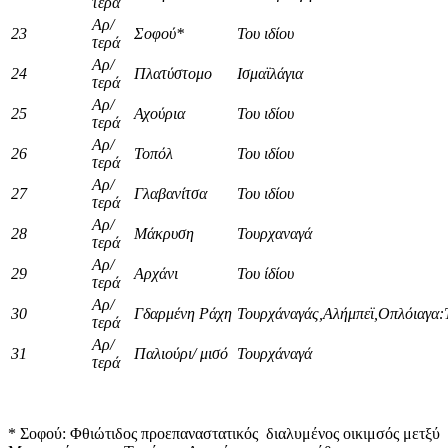
τερά
Αρ/
23
Σοφού*
Του ιδίου
τερά
Αρ/
24
Πλατύστομο
Ισμαϊλάγια
τερά
Αρ/
25
Αχούρια
Του ιδίου
τερά
Αρ/
26
Τοπόλ
Του ιδίου
τερά
Αρ/
27
Γλαβανίτσα
Του ιδίου
τερά
Αρ/
28
Μάκρυση
Τουρχαναγά
τερά
Αρ/
29
Αρχάνι
Του ίδίου
τερά
Αρ/
30
Γδαρμένη Ράχη
Τουρχάναγάς,Αλήμπεϊ,Οπλόιαγα:
τερά
Αρ/
31
Παλιούρι/ μισό
Τουρχάναγά
τερά
* Σοφού: Φθιώτιδος προεπαναστατικός διαλυμένος οικιμσός μετξύ