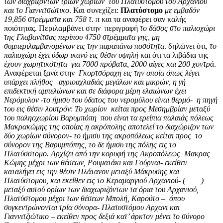
των διαχριζόντων τριών χωριών
του Πλατύστομου του Αρχανιού
και το Γιαννιτσώτικο
. Και συνεχίζει:
Πλατύστομο
με εμβαδόν
19,856 στρέμματα και 758 τ. π
και τα αναφέρει σαν καλής
ποιότητας. Περιλαμβάνει στην περιγραφή
το δάσος στο παλιοχώρι
της Γλαβανίτσας περίπου 4750 στρέμματα γης, μη
συμπεριλαμβανομένων εις την παραπάνω ποσότητα
. δηλώνει ότι,
το
παλιοχώρι έχει ύδωρ ικανό εις θέσιν υψηλή
και ότι τα λιβάδια της
έχουν χωρητικότητα για 7000 πρόβατα, 2000 αίγες και 200 χοντρά
.
Αναφέρεται ξανά στην
Γκορτσόραχη εις την οποία όπως λέγει
υπάρχει πλήθος αγριοαχλαδιάς μεγάλων και μικρών, η γή
επιδεκτική αμπελώνων και σε διάφορα μέρη ελαιώνων έχει
Νερόμυλον -το ήμισυ του ύδατος του νερομύλου είναι θερμό- η πηγή
του εις θέσιν λουτρόν
:
Το χωρίον κείται προς Μεσημβρίαν μεταξύ
του παληοχωρίου Βαρυμπόπη που είναι τα ερείπια παλαιάς πόλεως
Μακρακώμης της οποίας η ακρόπολης αποτελεί το διαχώριζον των
δύο χωρίων σύνορον- το ήμισυ της ακροπόλεως κείται προς το
σύνορον της Βαρυμπόπης, το δε ήμισυ της πόλης εις το
Πλατύσστομο. Αρχίζει από την κορυφή της Ακροπόλεως Μακρας
Κώμης μέχρι των θέσεων, Ρουματάκι και Γούρναι- εκείθεν
καταλήγει εις την θέσιν Πλάτανον μεταξύ Μάκρυσης και
Πλατύστομου, και εκείθεν εις το Κεραμαργιού Αρχανιού- ( )
μεταξύ αυτού ορίων των διαχωριζόντων τα όρια του Αρχανιού,
Πλατύστομου μέχρι των θέσεων Μπολή, Καρούτο
–
όπου
συγκεντρώνονται τρία σύνορα- Πλατυστόμου Αρχανι και
Γιαννιτζιώτικο – εκείθεν προς δεξιά κατ’ άρκτον μένει το σύνορο