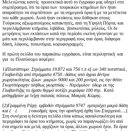
Μελετώντας κανείς προσεκτικά αυτό το έγγραφο μας οδηγεί στο
συμπέρασμα, ότι τα όρια των τουρκικών κτημάτων δεν ήταν
απαραίτητο να συμπίπτουν με τα σημερινά όρια ή με τα μετέπειτα
του κάθε χωριού. Αυτά ήταν εκτάσεις που δόθηκαν στους
Tούρκους αξιωματούχους κατακτητές, από τη Υψηλή Πόρτα, και
περιελάμβαναν κτήματα, λιβάδια, βοσκοτόπια, μύλους. Οι δε
μετρήσεις των εκτάσεων κατά την περίοδο εκείνη γίνονταν με το
μάτι και περιλάμβαναν στην περιγραφή τους σαν όρια, διάφορα
δάση, λόφους, τοπωνύμια, κορυφογραμμές
Η πρώτη σελίδα του παρακάτω εγγράφου, είναι περιληπτική και
για το Πλατύσομο ανφέρει:
1)
Πλατύστομο Στρέμματα 19.872 και 756 τ.π εξ ων 340 ποτιστικά.,
Γλαβανίτζα από στρέμματα 4750 –δάσος από άγρια δέντρα
χωρητικότητας ζώων μικρών 9000 και 200 χοντρά, εις την θέσιν
Γκορτσόραχην πλήθως γκορτσιάς – Νερόμυλον ύδωρ εκ της
Γλαβανίτζης το ήμισυ θερμό ποτίζει χωράφια 100 στρ. Κατά
μεσημβρίαν με τείχη παλαιάς πόλεως Μακράς Κώμης.
[2)
Γραμμένη Ράχη εμβαδόν στρέμματα 9747 εμπεριέχει μικρά δάση
και ( ( ) οικοδμές προς την αριστερή όχθη του Σπερχειού….].
Στη συνέχεια η δεύτερη σελίδα είναι κάπως ααναλυτικότερη και
περιγράφει τα όρια του κτήματος, χωρίς να παραγνωρίζει ότι από
ένα σημείο και μετά, αρχίζουν τα όρια, άλλου χωριού ήτοι.
Τα όρια