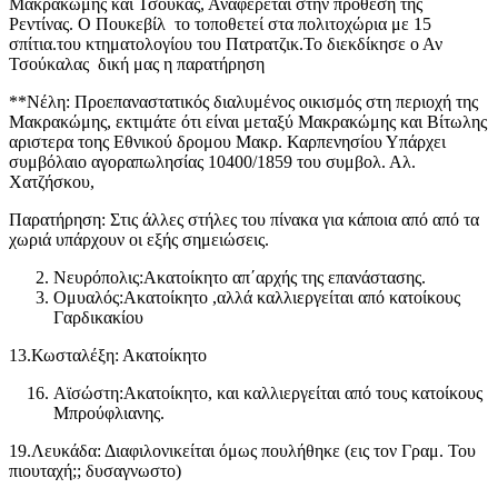
Μακρακώμης και Τσούκας, Αναφέρεται στην πρόθεση της
Ρεντίνας. Ο Πουκεβίλ το τοποθετεί στα πολιτοχώρια με 15
σπίτια.του κτηματολογίου του Πατρατζικ.Το διεκδίκησε ο Αν
Τσούκαλας δική μας η παρατήρηση
**Νέλη: Προεπαναστατικός διαλυμένος οικισμός στη περιοχή της
Μακρακώμης, εκτιμάτε ότι είναι μεταξύ Μακρακώμης και Βίτωλης
αριστερα τοης Εθνικού δρομου Μακρ. Καρπενησίου Υπάρχει
συμβόλαιο αγοραπωλησίας 10400/1859 του συμβολ. Αλ.
Χατζήσκου,
Παρατήρηση: Στις άλλες στήλες του πίνακα για κάποια από από τα
χωριά υπάρχουν οι εξής σημειώσεις.
Νευρόπολις:Ακατοίκητο απ΄αρχής της επανάστασης.
Ομυαλός:Ακατοίκητο ,αλλά καλλιεργείται από κατοίκους
Γαρδικακίου
13.Κωσταλέξη: Ακατοίκητο
Αϊσώστη:Ακατοίκητο, και καλλιεργείται από τους κατοίκους
Μπρούφλιανης.
19.Λευκάδα: Διαφιλονικείται όμως πουλήθηκε (εις τον Γραμ. Του
πιουταχή;; δυσαγνωστο)