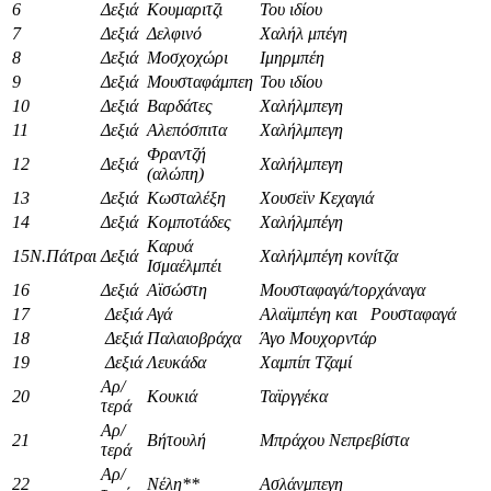
6
Δεξιά
Κουμαριτζι
Του ιδίου
7
Δεξιά
Δελφινό
Χαλήλ μπέγη
8
Δεξιά
Μοσχοχώρι
Ιμηρμπέη
9
Δεξιά
Μουσταφάμπεη
Του ιδίου
10
Δεξιά
Βαρδάτες
Χαλήλμπεγη
11
Δεξιά
Αλεπόσπιτα
Χαλήλμπεγη
Φραντζή
12
Δεξιά
Χαλήλμπεγη
(αλώπη)
13
Δεξιά
Κωσταλέξη
Χουσεϊν Κεχαγιά
14
Δεξιά
Κομποτάδες
Χαλήλμπέγη
Καρυά
15Ν.Πάτραι
Δεξιά
Χαλήλμπέγη κονίτζα
Ισμαέλμπέι
16
Δεξιά
Αϊσώστη
Μουσταφαγά/τορχάναγα
17
Δεξιά
Αγά
Αλαϊμπέγη και Ρουσταφαγά
18
Δεξιά
Παλαιοβράχα
Άγο Μουχορντάρ
19
Δεξιά
Λευκάδα
Χαμπίπ Τζαμί
Αρ/
20
Κουκιά
Ταϊργγέκα
τερά
Αρ/
21
Βήτουλή
Μπράχου Νεπρεβίστα
τερά
Αρ/
22
Νέλη**
Ασλάνμπεγη