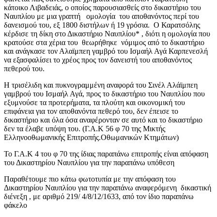
κάτοικο Λιβαδειάς, ο οποίος παρουσιασθείς στο δικαστήριο του
Ναυπλίου με μια γραπτή ομολογία του αποθανόντος περί του
δανεισμού του, εξ 1800 διστήλων ή 19 γρόσια. Ο Καρατσόλης
κέρδισε τη δίκη στο Δικαστήριο Ναυπλίου* , διότι η ομολογία που
κρατούσε στα χέρια του θεωρήθηκε νόμιμος από το δικαστήριο
και ανάγκασε τον Αλαϊμπεη γαμβρό του Ισμαήλ Αγά Καρπενεσλή
να εξασφαλίσει το χρέος προς τον δανειστή του αποθανόντος
πεθερού του.
Η τρισέλιδη και πυκνογραμμένη αναφορά του Σινέλ Αλάϊμπεη
γαμβρού του Ισμαήλ Αγά, προς το δικαστήριο του Ναυπλίου που
εξυμνούσε τα προτερήματα, τα πλούτη και οικονομική του
επιφάνεια για τον αποθανόντα πεθερό του, δεν έπεισε το
δικαστήριο και όλα όσα αναφέρονταν σε αυτό και το δικαστήριο
δεν τα έλαβε υπόψη του. (Γ.Α.Κ 56 φ 70 της Μικτής
Ελληνοοθωμανικής Επιτροπής.Οθωμανικών Κτημάτων)
Το Γ.Α.Κ 4 του φ 70 της ίδιας παραπάνω επιτροπής είναι απόφαση
του Δικαστηρίου Ναυπλίου για την παραπάνω υπόθεση
Παραθέτουμε πιο κάτω φωτοτυπία με την απόφαση του
Δικαστηρίου Ναυπλίου για την παραπάνω αναφερόμενη δικαστική
διένεξη , με αριθμό 219/ 4/8/12/1633, από τον ίδιο παραπάνω
φάκελο