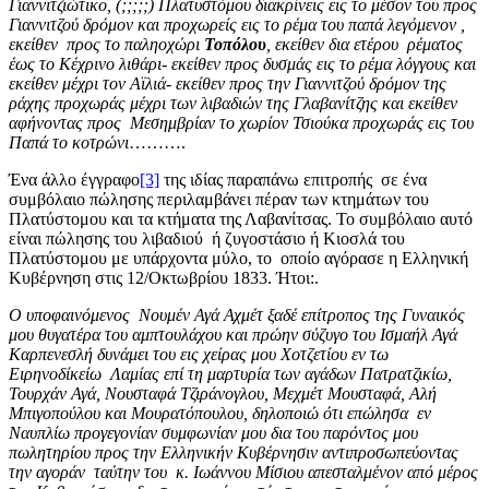
Γιαννιτζιώτικο, (;;;;;) Πλατυστόμου διακρίνεις εις το μέσον του προς
Γιαννιτζού δρόμον και προχωρείς εις το ρέμα του παπά λεγόμενον ,
εκείθεν προς το παληοχώρι
Τοπόλου
, εκείθεν δια ετέρου ρέματος
έως το Κέχρινο λιθάρι- εκείθεν προς δυσμάς εις το ρέμα λόγγους και
εκείθεν μέχρι τον Αϊλιά- εκείθεν προς την Γιαννιτζού δρόμον της
ράχης προχωράς μέχρι των λιβαδιών της Γλαβανίτζης και εκείθεν
αφήνοντας προς Μεσημβρίαν το χωρίον Τσιούκα προχωράς εις του
Παπά το κοτρώνι
……….
Ένα άλλο έγγραφο
[3]
της ιδίας παραπάνω επιτροπής σε ένα
συμβόλαιο πώλησης περιλαμβάνει πέραν των κτημάτων του
Πλατύστομου και τα κτήματα της Λαβανίτσας. Το συμβόλαιο αυτό
είναι πώλησης του λιβαδιού ή ζυγοστάσιο ή Κιοσλά του
Πλατύστομου με υπάρχοντα μύλο, το οποίο αγόρασε η Ελληνική
Κυβέρνηση στις 12/Οκτωβρίου 1833. Ήτοι:.
Ο υποφαινόμενος Νουμέν Αγά Αχμέτ ξαδέ επίτροπος της Γυναικός
μου θυγατέρα του αμπτουλάχου και πρώην σύζυγο του Ισμαήλ Αγά
Καρπενεσλή δυνάμει του εις χείρας μου Χοτζετίου εν τω
Ειρηνοδίκείω Λαμίας επί τη μαρτυρία των αγάδων Πατρατζικίω,
Τουρχάν Αγά, Νουσταφά Τζιράνογλου, Μεχμέτ Μουσταφά, Αλή
Μπιγοπούλου και Μουρατόπουλου, δηλοποιώ ότι επώλησα εν
Ναυπλίω προγεγονίαν συμφωνίαν μου δια του παρόντος μου
πωλητηρίου προς την Ελληνικήν Κυβέρνησιν αντιπροσωπεύοντας
την αγοράν ταύτην του κ. Ιωάννου Μίσιου απεσταλμένον από μέρος