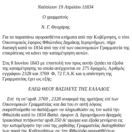
Ναύπλειον 19 Απριλίου 11834
Ο γραμματεύς
Ν. Γ. Θεοχάρης
Για τα παραπάνω αγορασθέντα κτήματα από την Κυβέρνηση, ο τότε
Οικονομικός έφορος Φθιώτιδος Δημάκης Ιερομνήμων, πήρε
διαταγή κατά το 1834 από την επί των οικονομικών Γραμματεία της
επικράτειας να κάνει την καταμέτρηση αυτών.
Στις 8 Ιουνίου 1843 με επιστολή του προς αυτήν ζητάει τα έξοδα
της καταμέτρησης τα οποία ανέρχονται σε 275 δραχμές. Αριθμός
εγγράφου 2328 και 3769 Φ, 72 Γ.Α.Κ και η απάντηση της
Γραμματείας έχει ως εξής:
ΕΛΕΩ ΘΕΟΥ ΒΑΣΙΛΕΥΣ ΤΗΣ ΕΛΛΑΔΟΣ
Επί τη υπ’ αριθ. 3769 , 2328 αναφορά της ημετέρας επί των
Οικονομικών Γραμματείας και δια του εν αυτή λόγους
ευαρεστούμεθα να διατάξωμεν να πληρωθώσιν εις τον κατά την
Φθιώτιδα κατά το 1834 Βασιλ. έφορον Δ. Ιερομνήμωνα δραχμάς
τριακόσιαι πντήκοντα/ αριθ.350 δι’ αγώγια και έξοδα γενόμενα εις
την καταμέτρησιν την υπό της ρηθείσης Γραμματείας διαταχθείσαν
των παρά της Κυβερνήσεως εις την Φθιώτιδα αγορασθέντων