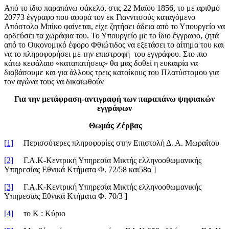
Από το ίδιο παραπάνω φάκελο, στις 22 Μαϊου 1856, το με αριθμό
20773 έγγραφο που αφορά τον εκ Γιαννιτσούς καταγόμενο
Απόστολο Μπίκο φαίνεται, είχε ζητήσει άδεια από το Υπουργείο να
αρδεύσει τα χωράφια του. Το Υπουργείο με το ίδιο έγγραφο, ζητά
από το Οικονομικό έφορο Φθιώτιδος να εξετάσει το αίτημα του και
να το πληροφορήσει με την επιστροφή του εγγράφου. Στο πιο
κάτω κεφάλαιο «καταπατήσεις» θα μας δοθεί η ευκαιρία να
διαβάσουμε και για άλλους τρεις κατοίκους του Πλατύστομου για
τον αγώνα τους να δικαιωθούν
Για την μετάφραση-αντιγραφή των παραπάνω ψηφιακών
εγγράφων
Θωμάς Ζέρβας
[1]
Περισσότερες πληροφορίες στην Επιστολή Δ. Α. Μωραΐτου
[2]
Γ.Α.Κ-Κεντρική Υπηρεσία Μικτής ελληνοοθωμανικής
Υπηρεσίας Εθνικά Κτήματα Φ. 72/58 και58α ]
[3]
Γ.Α.Κ-Κεντρική Υπηρεσία Μικτής ελληνοοθωμανικής
Υπηρεσίας Εθνικά Κτήματα Φ. 70/3 ]
[4]
το Κ : Κύριο