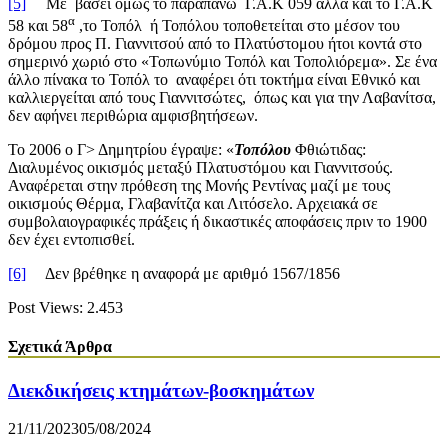
[5]
Με βάσει όμως το παραπάνω Γ.Α.Κ 059 αλλά και το Γ.Α.Κ
α
58 και 58
,το Τοπόλ ή Τοπόλου τοποθετείται στο μέσον του
δρόμου προς Π. Γιαννιτσού από το Πλατύστομου ήτοι κοντά στο
σημερινό χωριό στο «Τοπωνύμιο Τοπόλ και Τοπολιόρεμα». Σε ένα
άλλο πίνακα το Τοπόλ το αναφέρει ότι τοκτήμα είναι Εθνικό και
καλλιεργείται από τους Γιαννιτσώτες, όπως και για την Λαβανίτσα,
δεν αφήνει περιθώρια αμφισβητήσεων.
Το 2006 ο Γ> Δημητρίου έγραψε: «
Τοπόλου
Φθιώτιδας:
Διαλυμένος οικισμός μεταξύ Πλατυστόμου και Γιαννιτσούς.
Αναφέρεται στην πρόθεση της Μονής Ρεντίνας μαζί με τους
οικισμούς Θέρμα, Γλαβανίτζα και Λιτόσελο. Αρχειακά σε
συμβολαιογραφικές πράξεις ή δικαστικές αποφάσεις πριν το 1900
δεν έχει εντοπισθεί.
[6]
Δεν βρέθηκε η αναφορά με αριθμό 1567/1856
Post Views:
2.453
Σχετικά Άρθρα
Διεκδικήσεις κτημάτων-βοσκημάτων
21/11/2023
05/08/2024