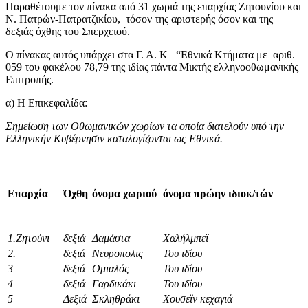
Παραθέτουμε τον πίνακα από 31 χωριά της επαρχίας Ζητουνίου και
Ν. Πατρών-Πατρατζικίου, τόσον της αριστερής όσον και της
δεξιάς όχθης του Σπερχειού.
Ο πίνακας αυτός υπάρχει στα Γ. Α. Κ “Εθνικά Κτήματα με αριθ.
059 του φακέλου 78,79 της ιδίας πάντα Μικτής ελληνοοθωμανικής
Επιτροπής.
α) Η Επικεφαλίδα:
Σημείωση των Οθωμανικών χωρίων τα οποία διατελούν υπό την
Ελληνικήν Κυβέρνησιν καταλογίζονται ως Εθνικά.
Επαρχία
Όχθη
όνομα χωριού
όνομα πρώην ιδιοκ/τών
1.Ζητούνι
δεξιά
Δαμάστα
Χαλήλμπεϊ
2.
δεξιά
Νευροπολις
Του ιδίου
3
δεξιά
Ομιαλός
Του ιδίου
4
δεξιά
Γαρδικάκι
Του ιδίου
5
Δεξιά
Σκληθράκι
Χουσεϊν κεχαγιά