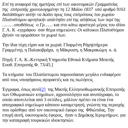
Επί τη αναφορά της ημετέρας επί των οικονομικών Γραμματείας
της επιτροπής χρονολογημένην τη 12 Μαϊου 1837 υπό αριθμό 9161
διατάσσομεν αυτήν να δώσει προς τους επιτρόπους του χωρίου
Πλατυστόμου αρνητικήν απάντησιν επί της αιτήσεως των περί της
………υποθέσεως ο Γρ……
και στο κάτω αριστερό μέρος του ιδίου
Γ. Α. Κ -εγγράφου σαν θέμα σημειώνει:
Οι κάτοικοι Πλατυστόμου
ζητούν να αγοράσουν το χωριό των.
Την ίδια τύχη είχαν και τα χωριά: Γδαρμένη Ράχη(σήμερα
Γραμμένη), η Παλαιοβράχα, η Μάκρυση, η Μακρακώμη κ. ά.
Πηγή: Γ. Α. Κ.-Κεντρική Υπηρεσία Εθνικά Κτήματα Μιτκτής
Εοοθ. Επιτροπής Φ. 73/45.]
Τα κτήματα του Πλατύστομου παρουσίασαν μεγάλο ενδιαφέρον
από τους υποψήφιους αγοραστές και τις πωλήσεις
Έγγραφα, όπως αυτό
[2]
της Μικτής Ελληνοοθωμανικής Επιτροπής
των Οθωμανικών κτημάτων, αχρονολόγητο και ανυπόγραφο, το
οποίο αποτελείται από 3 σελίδες, μάλλον πρέπει να είναι ένα
απογραφικό σημείωμα κάποιου καταμετρητή, γνώστη της περιοχής
που ορίσθηκε από τον οικονομικό έφορο της Φθιώτιδας. Την
εποχή αυτή, οικονομικός έφορος, ήταν ο Δημάκης Ιερομνήμων, για
την καταγραφή τουρκικών ιδιοκτησιών.