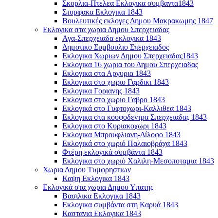
Σκορλια-Πτελεα Εκλογικα συμβαντα1843
Στυρφακα Εκλογικα 1843
Βουλευτικές εκλογες Δημου Μακρακωμης 1847
Εκλογικα στα χωρια Δημου Σπερχειαδας
Αγα-Σπερχειαδα εκλογικα 1843
Δημοτικο Συμβουλιο Σπερχειαδος
Εκλογικα Χωριων Δημου Σπερχειαδας1843
Εκλογικα 16 χωρια του Δημου Σπερχειαδας
Εκλογικα στα Αργυρια 1843
Εκλογικα στο χωριο Γαρδικι 1843
Εκλογικα Γοριανης 1843
Εκλογικα στο χωριο Γαβρο 1843
Εκλογικά στο Γυφτοχωρι-Καλλιθεα 1843
Εκλογικα στα κουφοδεντρα Σπερχειαδας 1843
Εκλογικα στο Κυριακοχωρι 1843
Εκλογικα Μπρουφλιανη-Δίλοφο 1843
Εκλογικά στο χωριό Παλαιοβράχα 1843
Φτέρη εκλογικά συμβάντα 1843
Εκλογικα στο χωριό Χαλιλη-Μεσοποταμια 1843
Χωρια Δημου Τυμφρηστιων
Καψη Εκλογικα 1843
Εκλογικά στα χωρια Δημου Υπατης
Βασιλικα Εκλογικα 1843
Εκλογικα συμβάντα στη Καρυά 1843
Καστανια Εκλογικα 1843