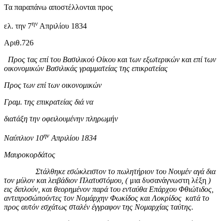
Τα παραπάνω αποστέλλονται προς
ην
ελ. την 7
Απριλίου 1834
Αριθ.726
Προς τας επί του Βασιλικού Οίκου και των εξωτερικών και επί των
οικονομικών Βασιλικάς γραμματείας της επικρατείας
Προς των επί των οικονομικών
Γραμ. της επικρατείας διά να
διατάξη την οφειλουμένην πληρωμήν
ην
Ναύπλιον 10
Απριλίου 1834
Μαυροκορδάτος
Στάλθηκε εσώκλειστον το πωλητήριον του Νουμέν αγά δια
τον μύλον και λειβάδιον Πλατυστόμου, (
μια δυσανάγνωστη λέξη
)
εις διπλούν, και θεορημένον παρά του ενταύθα Επάρχου Φθιώτιδος,
αντιπροσώπούντες τον Νομάρχην Φωκίδος και Λοκρίδος κατά το
προς αυτόν εσχάτως σταλέν έγγραφον της Νομαρχίας ταύτης.