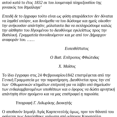
αυτού κατά το έτος 1832 εκ του λουμεναγά πληρεξουσίου της
γυναικός του Ισμαϊλαγα’
Επειδή δε το έγγραφο τούτο είναι ως φύση απαράδεκτον δεν δύναται
να ληφθεί υπόψιν, και δυνάμεθα να του δώσουμε και ημείς οίκοθεν
την ανήκουσαν απάντησιν, μόλαταυτα δια να εκπληρώσουμε καλώς
την αίσθησιν του Ηγουμένου το διευθύνομε εγκλείστως προς την
Βασιλική. Γραμματεία συνοδευόμενον και με από τον Δήμαρχον
αναφοράν του. ……
Ευπειθέστατος
Ο Βασ. Επίτροπος Φθιώτιδας
Χ. Μαϊσος
Το ίδιο έγγραφο στις 24 Φεβρουαρίου1842 επιστρέφεται από την
Γενική Γραμματεία με την παρατήρηση.
Διευθύνεται προς την επί
των Οθωμανικών κτημάτων επιτροπή για να λάβει υπό σημείωσιν
των ενδιαλαμβανομένων υποθέσεων και ο έφορος να δώσει αρνητική
απάντηση στον ηγούμενο και να μας επιστραφεί η παρούσα.
Υπογραφή Γ. Λιδωρίκης Διοικητής
Ο αποθανόν Ισμαήλ Αγάς Καρπενεσλής όμως, πριν τον θάνατό του
φαίνεται πως δανείσθηκε χρήματα από κάποιον Καρατσόλη