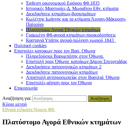
Έκθεση οικονομικού Εφόρου Φθ.1835
Ιστορικές Μαρτυρίες-Δ. Μωραΐτου Εθν. κτήματα
Διεκδικήσεις κτημάτων-βοσκημάτων
Κωλέττης Ιωάννης και τα κτήματα Άρχανι-Μάκρυση-
Παλιούρι
Πλατύστομο Αγορά Εθνικών κτημάτων
Γραμμένη Φθ-αγορά κτημάτων-προικοδοτήσεις
Καστανιά Υπάτης αγορά-πώληση χωριού 1843
Πολιτική cookies
Επιστολες κατοικων προς τον Βασ. Οθωνα
Πληρεξούσιοι Βαρυμπόπης στον Όθωνα.
Επιστολή προς Όθωνα κατοίκων Δήμου Σπερχειάδας
Διεκδικήσεις πατρογονικών κτημάτων 2
Διεκδικήσεις πατρογονικών κτημάτων
Αποστολή αντιπροσωπείας στον Βασιλιά Όθωνα
Επιστολές-αίτηση προς τον Όθωνα
Επικοινωνία
Αναζήτηση για:
Κύριο μενού
Εθνικά κτήματα Νομου Φθ.
Πλατύστομο Αγορά Εθνικών κτημάτων