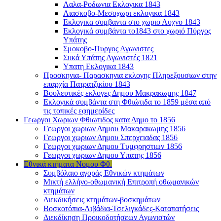
Λαλα-Ροδωνια Εκλογικα 1843
Λιασκοβο-Μεσοχωρι εκλογικα 1843
Εκλογικα συμβαντα στο χωριο Λυχνο 1843
Εκλογικά συμβάντα το1843 στο χωριό Πύργος
Υπάτης
Σμοκοβο-Πυργος Αγωνιστες
Συκά Υπάτης Αγωνιστές 1821
Υπατη Εκλογικα 1843
Προσκηνια- Παρασκηνια εκλογης Πληρεξουσιων στην
επαρχία Πατρατζικίου 1843
Βουλευτικές εκλογες Δημου Μακρακωμης 1847
Εκλογικά συμβάντα στη Φθιώτιδα το 1859 μέσα από
τις τοπικές εφημερίδες
Γεωργοι Χωριων Φθιωτιδος κατα Δημο το 1856
Γεωργοι χωριων Δημου Μακαρακωμης 1856
Γεωργοι χωριων Δημου Σπερχειαδας 1856
Γεωργοι χωριων Δημου Τυμφρηστιων 1856
Γεωργοι χωριων Δημου Υπατης 1856
Εθνικά κτήματα Νομου Φθ.
Συμβόλαιο αγοράς Εθνικών κτημάτων
Μικτή ελλήνο-οθωμανική Επιτροπή οθωμανικών
κτημάτων
Διεκδικήσεις κτημάτων-βοσκημάτων
Βοσκοτόπια-Λιβάδια-Τσελιγκάδες-Καταπατήσεις
Διεκδίκηση Προικοδοτήσεων Αγωνιστών