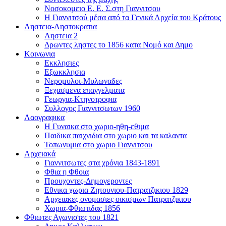
Νοσοκομειο Ε. Ε. Σ.στη Γιαννιτσου
Η Γιαννιτσού μέσα από τα Γενικά Αρχεία του Κράτους
Ληστεια-Ληστοκρατια
Ληστεια 2
Δρωντες ληστες το 1856 κατα Νομό και Δημο
Κοινωνια
Εκκλησιες
Εξωκκλησια
Νερομυλοι-Μυλωναδες
Ξεχασμενα επαγγελματα
Γεωργια-Κτηνοτροφια
Συλλογος Γιαννιτσωτων 1960
Λαογραφικα
Η Γυναικα στο χωριο-ηθη-εθιμα
Παιδικα παιχνιδια στο χωριο και τα καλαντα
Τοπωνυμια στο χωριο Γιαννιτσου
Αρχειακά
Γιαννιτσωτες στα χρόνια 1843-1891
Φθια η Φθοια
Προυχοντες-Δημογεροντες
Εθνικα χωρια Ζητουνιου-Πατρατζικιου 1829
Αρχειακες ονομασιες οικισμων Πατρατζικιου
Χωρια-Φθιωτιδας 1856
Φθιωτες Αγωνιστες του 1821