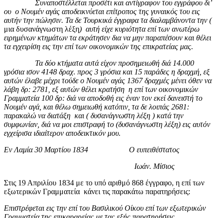
Συναποστέλλεται προσέτι και αντίγραφον του εγγράφου δι’
ου ο Νουμέν αγάς αποδεικνύεται επίτροπος της γυναικός του εις
αυτήν την πώλησιν. Τα δε Τουρκικά έγγραφα τα διαλαμβάνοντα την (
μια δυσανάγνωστη λέξη
) αυτή είχε κυριότητα επί των ανωτέρω
ειρημένων κτημάτων τα εκράτησεν δια να μην παραπέσουν και θέλει
τα εγχειρίση εις την επί των οικονομικών της επικρατείας μας.
Τα δύο κτήματα αυτά είχον προσημειωθή διά 14.000
γρόσια ισον 4148 δραχ. προς 3 γρόσια και 15 παράδες η δραχμή, εξ
αυτών έλαβε μέχρι τούδε ο Νουμέν αγάς 1367 δραχμές μένει όθεν να
λάβη δρ: 2781, εξ αυτών θέλει κρατήση η επί των οικονομικών
Γραμματεία 100 δρ: διά να αποδοθή εις έναν τον εκεί δανειστή το
Νουμέν αγά, και θέλω σημειωθή κατόπιν, τα δε λοιπάς 2681:
παρακαλώ να διατάξη και ( δυσανάγνωστη λέξη
) κατά την
συμφωνίαν, διά να μοι επιστραφή το (δυσανάγνωστη λέξη
) εις αυτόν
εγχείρισα ιδιαίτερον αποδεικτικόν μου.
Εν Λαμία 30 Μαρτίου 1834 Ο ευπειθέστατος
Ιωάν. Μίσιος
Στις 19 Απριλίου 1834 με το υπό αριθμό 868 έγγραφο, η επί των
εξωτερικών Γραμματεία κάνει τις παρακάτω παρατηρήσεις:
Επιστρέφεται εις την επί του Βασιλικού Οίκου επί των εξωτερικών
Γραμματεία της επικαραρείας με τας εξής παρατηρήσεις.