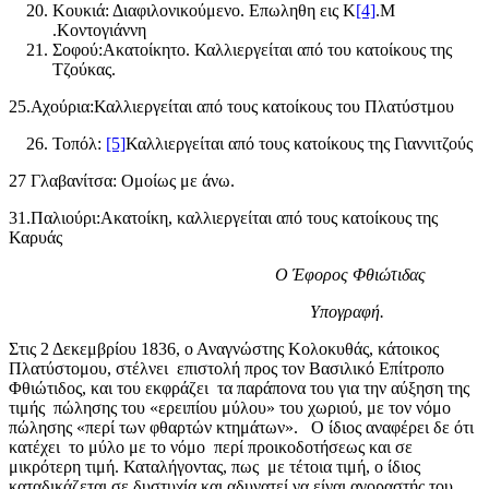
Κουκιά: Διαφιλονικούμενο. Επωληθη εις Κ
[4]
.Μ
.Κοντογιάννη
Σοφού:Ακατοίκητο. Καλλιεργείται από του κατοίκους της
Τζούκας.
25.Αχούρια:Καλλιεργείται από τους κατοίκους του Πλατύστμου
Τοπόλ:
[5]
Καλλιεργείται από τους κατοίκους της Γιαννιτζούς
27 Γλαβανίτσα: Ομοίως με άνω.
31.Παλιούρι:Ακατοίκη, καλλιεργείται από τους κατοίκους της
Καρυάς
Ο Έφορος Φθιώτιδας
Υπογραφή.
Στις 2 Δεκεμβρίου 1836, ο Αναγνώστης Κολοκυθάς, κάτοικος
Πλατύστομου, στέλνει επιστολή προς τον Βασιλικό Επίτροπο
Φθιώτιδος, και του εκφράζει τα παράπονα του για την αύξηση της
τιμής πώλησης του «ερειπίου μύλου» του χωριού, με τον νόμο
πώλησης «περί των φθαρτών κτημάτων». Ο ίδιος αναφέρει δε ότι
κατέχει το μύλο με το νόμο περί προικοδοτήσεως και σε
μικρότερη τιμή. Καταλήγοντας, πως με τέτοια τιμή, ο ίδιος
καταδικάζεται σε δυστυχία και αδυνατεί να είναι αγοραστής του