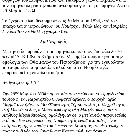
σφραγίδα του Ειρηνοδικείου και επικύρωση των υπογραφών από
τον ειρηνοδίκη για την παραπάνω ομολογία με ημερομηνία, Λαμία
29 Μαρτίου 1834
Το έγγραφο είναι θεωρημένο στις 30 Μαρτίου 1834,
από τον
έπαρχο και αντιπροσώπους του Νομάρχου Φθιώτιδος και Λοκρίδος
δυνάμει του 730/602 εγγράφου του.
Χρ.Περραιβός
Με την ιδία παραπάνω ημερομηνία και από τον ίδιο φάκελο 70
των «Γ.Α. Κ Εθνικά Κτήματα της Μικτής Επιτοπής» έχουμε την
ομολογία των Οθωμανών του Πατρατζικίου για την εγκυρώτητα
του παραπάνω συμβολαίου, αλλά και ότι ο Νουμέν αγάς
εκπροσωπεί τη γυναίκα του.ήτοι:
Αντίγραφον
gak
52
ην
Την 29
Μαρτίου 1834 παρασταθέντων ενώπιον του ειρηνδικείου
τούτου οι εκ Πατρατζικίου Οθωμανοί αγάδες, ο Τουρχάν αγάς
Μεχμέτ αγά ζαδές, ο Μουσταφά αγάς τζιρκόπουλος, ο Μεχμέτ αγάς
αλή Μπεγόπουλος, ο Μουσταφά αγάς αλή Μπεγόπούλος, και ο
Απδίκος Μυρετόπουλος, ομολόγησαν ότι ο μετ’ αυτών παρασταθείς
ενώπιον του ειρηνοδικείου, Νουμέν αγάς εχμέτ αγά ζαδές είναι
επίτροπος της γυναικός του Πεπεντιδέ, θυγατρός του Απτουλάχ, ο
πρώην συζυγός του Ισμαήλ αγά Κερπενισλή, και έχουσα