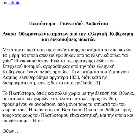
by
admin
Πλατύστομο – Γιαννιτσού -Λαβανίτσα
Αγορα Οθωμανικών κτημάτων από την
ελληνική Κυβέρνηση
και διεκδικήσεις ιδιωτών
Μετά την επικράτηση της επανάστασης, τα κτήματα των περιοχών,
τα μέρη τα οποία απελευθερώθηκαν από τα ελληνικά όπλα, “αι
γαία” Εθνικοποιήθηκαν. Ενώ τα της αριστερής εδώθε του
Σπερχειού ποταμού, αγοράσθηκαν από την τότε ελληνική
Κυβέρνηση έναντι αδράς αμοιβής. Τα δε κτήματα του Ζητουνίου
Λαμίας ελευθερώθηκε αργότερα 1833, διότι κατά ην
διαπραγμάτευση, κανείς δεν τα συμπεριέλαβε.
[1]
Το Πλατύστομο, όπως και πολλά χωριά με την έλευση του Όθωνα,
οι κάτοικοι των χωριών, έστελναν επιστολές προς τον ίδιο,
προκειμένου να αγοράσουν από μόνοι τους τα κτήματά του του
χωριού τους. Η απάντηση του Βασιλικού Οίκου που δόθηκε προς
τους κατοίκους του Πλατύστομου είναι αρνητική, και την οποία και
παραθέτουμε.. Ήτοι:
Όθων …