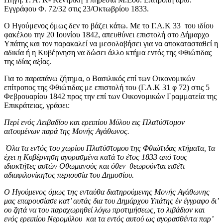
Εγγράφου Φ. 72/32 στις 23/Οκτωβρίου 1833.
Ο Ηγούμενος όμως δεν το βάζει κάτω. Με το Γ.Α.Κ 33 του ιδίου
φακέλου την 20 Ιουνίου 1842, απευθύνει επιστολή στο Δήμαρχο
Υπάτης και τον παρακαλεί να μεσολαβήσει για να αποκατασταθεί η
αδικία ή η Κυβέρνηση να δώσει άλλο κτήμα εντός της Φθιώτιδας
της ιδίας αξίας.
Για το παραπάνω ζήτημα, ο Βασιλικός επί των Οικονομικών
επίτροπος της Φθιώτιδας με επιστολή του (Γ.Α.Κ 31 φ 72) στις 5
Φεβρουαρίου 1842 προς την επί των Οικονομικών Γραμματεία της
Επικράτειας, γράφει:
Περί ενός Λειβαδίου και ερειπίου Μύλου εις Πλατύστομον
αιτουμένων παρά της Μονής Αγάθωνος.
Όλα τα εντός του χωρίου Πλατύστομου της Φθιώτιδας κτήματα, τα
έχει η Κυβέρνηση αγορασμένα κατά το έτος 1833 από τους
ιδιοκτήτες αυτών Οθωμανούς και όθεν θεωρούνται εισέτι
αδιαφιλονίκητος περιουσία του Δημοσίου.
Ο Ηγούμενος όμως της ενταύθα διατηρούμενης Μονής Αγάθωνης
μας επαρουσίασε κατ’ αυτάς δια του Δημάρχου Υπάτης έν έγγραφο δι’
ου ζητά να του παραχωρηθεί λόγω προτιμήσεως, το λιβάδιον και
ενός ερειπίου Νερομύλου και τα εντός αυτού ως αγορασθέντα παρ’