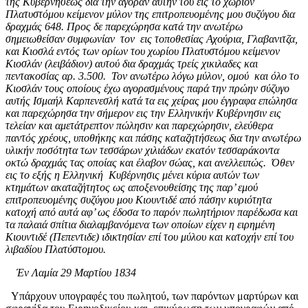
της Κυβερνήσεως δια την αγοράν αυτήν του εις το χωρίον
Πλατυστόμου κείμενον μύλον της επιτροπευομένης μου συζύγου δια
δραχμάς 648. Προς δε παρεχώρησα κατά την ανωτέρω
σημειωθείσαν συμφωνίαν τον εις τοποθεσίας Αχούρια, Γλαβανιτζα,
και Κιοσλά εντός των ορίων του χωρίου Πλατυστόμου κείμενον
Κιοσλάν (λειβάδιον) αυτού δια δραχμάς τρείς χικιλαδες και
πεντακοσίας αρ. 3.500. Τον ανωτέρω λόγω μύλον, ομού και όλο το
Κιοσλάν τους οποίους έχω αγορασμένους παρά την πρώην σύζυγο
αυτής Ισμαήλ Καρπενεσλή κατά τα εις χείρας μου έγγραφα επώλησα
και παρεχώρησα την σήμερον εις την Ελληνικήν Κυβέρνησιν εις
τελείαν και αμετάτρεπτον πώλησιν και παρεχώρησιν, ελεύθερα
παντός χρέους, υποθήκης και πάσης καταζητήσεως δια την ανωτέρω
υλικήν ποσότητα των τεσσάρων χιλιάδων εκατόν τεσσαράκοντα
οκτώ δραχμάς τας οποίας και έλαβον σώας, και ανελλειπώς. Όθεν
εις το εξής η Ελληνική Κυβέρνησις μένει κύρια αυτών των
κτημάτων ακαταζήτητος ως αποξενουθείσης της παρ’ εμού
επιτροπευομένης συζύγου μου Κιουντιδέ από πάσην κυριότητα
κατοχή από αυτά αφ’ ως έδοσα το παρόν πωλητήριον παρέδωσα και
τα παλαιά σπίτια διαλαμβανόμενα των οποίων είχεν η ειρημένη
Κιουντιδέ (Πεπεντιδε) ιδικτησίαν επί του μύλου και κατοχήν επί του
λιβαδίου Πλατύστομου.
Έν Λαμία 29 Μαρτίου 1834
Υπάρχουν υπογραφές του πωλητού, των παρόντων μαρτύρων και