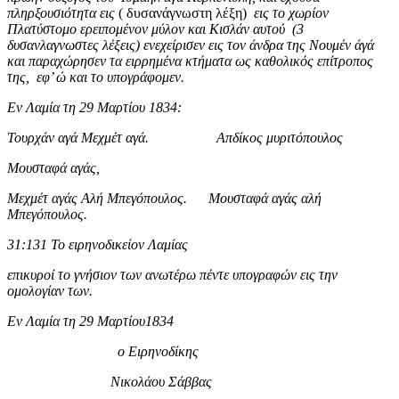
πληρξουσιότητα εις
( δυσανάγνωστη λέξη)
εις το χωρίον
Πλατύστομο ερειπομένον μύλον και Κισλάν αυτού (3
δυσανλαγνωστες λέξεις) ενεχείρισεν εις τον άνδρα της Νουμέν άγά
και παραχώρησεν τα ειρρημένα κτήματα ως καθολικός επίτροπος
της, εφ’ ώ και το υπογράφομεν.
Εν Λαμία τη 29 Μαρτίου 1834:
Τουρχάν αγά Μεχμέτ αγά. Απδίκος μυριτόπουλος
Μουσταφά αγάς,
Μεχμέτ αγάς Αλή Μπεγόπουλος. Μουσταφά αγάς αλή
Μπεγόπουλος.
31:131 Το ειρηνοδικείον Λαμίας
επικυροί το γνήσιον των ανωτέρω πέντε υπογραφών εις την
ομολογίαν των.
Εν Λαμία τη 29 Μαρτίου1834
ο Ειρηνοδίκης
Νικολάου Σάββας