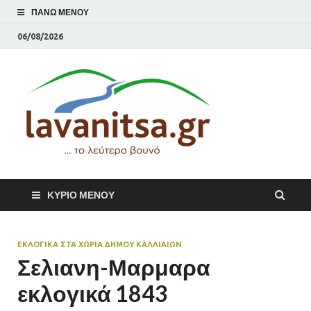
ΠΆΝΩ ΜΕΝΟΎ
06/08/2026
lavani
Το λεύτερο βουνό
ΚΎΡΙΟ ΜΕΝΟΎ
ΕΚΛΟΓΙΚΑ ΣΤΑ ΧΩΡΙΑ ΔΗΜΟΥ ΚΑΛΛΙΑΊΩΝ
Σελιανη-Μαρμαρα
εκλογικά 1843