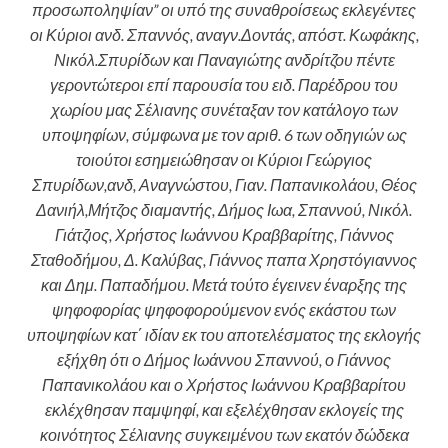
προσωποληψίαν” οι υπό της συναθροίσεως εκλεγέντες
οι Κύριοι ανδ. Σπαννός, αναγν.Δοντάς, απόστ. Κωφάκης,
Νικόλ.Σπυρίδων και Παναγιώτης ανδρίτζου πέντε
γεροντώτεροι επί παρουσία του ειδ. Παρέδρου του
χωρίου μας Σέλιανης συνέταξαν τον κατάλογο των
υποψηφίων, σύμφωνα με τον αριθ. 6 των οδηγιών ως
τοιούτοι εσημειώθησαν οι Κύριοι Γεώργιος
Σπυρίδων,ανδ, Αναγνώστου, Γιαν. Παπανικολάου, Θέος
Δανιήλ,Μήτζος διαμαντής, Δήμος Ιωα, Σπαννού, Νικόλ.
Γιάτζιος, Χρήστος Ιωάννου Κραββαρίτης, Γιάννος
Σταθοδήμου, Δ. Καλύβας, Γιάννος παπα Χρηστόγιαννος
και Δημ. Παπαδήμου. Μετά τούτο έγεινεν έναρξης της
ψηφοφορίας ψηφοφορούμενον ενός εκάστου των
υποψηφίων κατ΄ ιδίαν εκ του αποτελέσματος της εκλογής
εξήχθη ότι ο Δήμος Ιωάννου Σπαννού, ο Γιάννος
Παπανικολάου και ο Χρήστος Ιωάννου Κραββαρίτου
εκλέχθησαν παμψηφί, και εξελέχθησαν εκλογείς της
κοινότητος Σέλιανης συγκειμένου των εκατόν δώδεκα