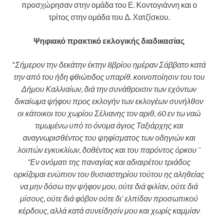
προσχώρησαν στην ομάδα του Ε. Κοντογιάννη και ο
τρίτος στην ομάδα του Δ. Χατζίσκου.
Ψηφιακό πρακτικό εκλογικής διαδικασίας
“
Σήμερον την δεκάτην έκτην 8βρίου ημέραν Σάββατο κατά
την από του ήδη φθιώτιδος υπαρίθ. κοινοποίησιν του του
Δήμου Καλλιαίων, διά την συνάθροισιν των εχόντων
δικαίωμα ψήφου προς εκλογήν των εκλογέων συνήλθον
οι κάτοικοι του χωρίου Σέλιανης τον αριθ, 60 εν τω ναώ
τιμωμένω υπό το όνομα άγιος Ταξιάρχης και
αναγνωρισθέντος του ψηφίσματος των οδηγιών και
λοιπών εγκυκλίων, δοθέντος και του παρόντος όρκου ¨
“Εν ονόματι της παναγίας και αδιαιρέτου τριάδος
ορκίζομαι ενώπιον του θυσιαστηρίου τούτου ης αληθείας
να μην δόσω την ψήφον μου, ούτε διά φιλίαν, ούτε διά
μίσους, ούτε διά φόβον ούτε δι’ ελπίδαν προσωπικού
κέρδους, αλλά κατά συνείδησίν μου και χωρίς καμμίαν