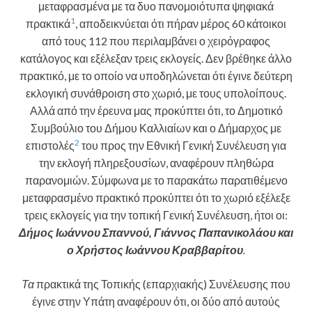
μεταφρασμένα με τα δυο πανομοιότυπα ψηφιακά
1
πρακτικά
, αποδεικνύεται ότι πήραν μέρος 60 κάτοικοι
από τους 112 που περιλαμβάνει ο χειρόγραφος
κατάλογος και εξέλεξαν τρεις εκλογείς. Δεν βρέθηκε άλλο
πρακτικό, με το οποίο να υποδηλώνεται ότι έγινε δεύτερη
εκλογική συνάθροιση στο χωριό, με τους υπολοίπους.
Αλλά από την έρευνα μας προκύπτει ότι, το Δημοτικό
Συμβούλιο του Δήμου Καλλιαίων και ο Δήμαρχος με
2
επιστολές
του προς την Εθνική Γενική Συνέλευση για
την εκλογή πληρεξουσίων, αναφέρουν πληθώρα
παρανομιών. Σύμφωνα με το παρακάτω παρατιθέμενο
μεταφρασμένο πρακτικό προκύπτει ότι το χωριό εξέλεξε
τρεις εκλογείς για την τοπική Γενική Συνέλευση, ήτοι οι:
Δήμος Ιωάννου Σπαννού, Γιάννος Παπανικολάου και
ο Χρήστος Ιωάννου Κραββαρίτου
.
Τα
πρακτικά της Τοπικής (επαρχιακής) Συνέλευσης που
έγινε στην Υπάτη αναφέρουν ότι, οι δύο από αυτούς