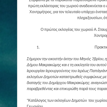
πρώτη εκλέκτορας του χωριού αναδεικνύεται ο
Χοντρμήτρος, για τον τελευταίο υπάρχει ένστ
πληρεξουσίων, ότ
Ο πρώτος εκλογέας του χωριού Α. Στα
Χοντρο
Πρακτι
Σήμερον την εικοστήν έκτην του Μηνός 7βρίου, 
Δήμου Μακρακώμης και ε τη εκκλησία του αυτού
Ιερουργίαν Ιερουργούντος του Ιερέως Παπάγιά
εκλογέων Δημοτών καταστρωθείς συμφώνως με τ
διαταγής του Δημάρχου Μακρακώμης. αναγνώσθ
παραβρεθέντας και επικυρώθη παρά τους παρα
“Κατάλογος των εκλογέων Δημοτών του χωρίου
Γεωργίου