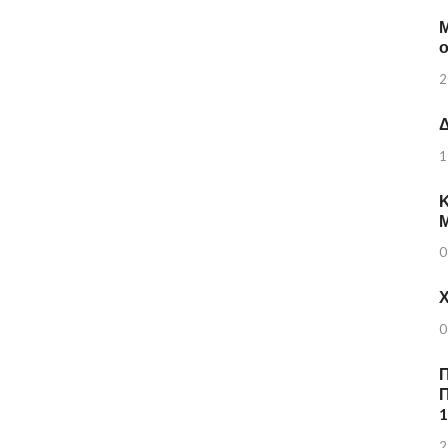
Μ
2
Δ
1
Κ
0
Χ
0
Π
Π
2