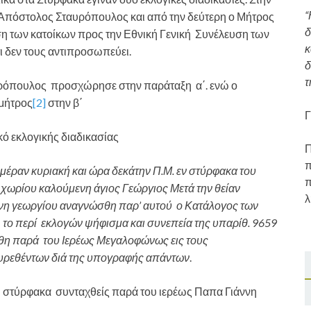
“
 Απόστολος Σταυρόπουλος και από την δεύτερη ο Μήτρος
δ
αση των κατοίκων προς την Εθνική Γενική Συνέλευση των
κ
ι δεν τους αντιπροσωπεύει.
δ
τ
υρόπουλος προσχώρησε στην παράταξη α΄. ενώ ο
μήτρος
[2]
στην β΄
Γ
κό εκλογικής διαδικασίας
Π
π
ημέραν κυριακή και ώρα δεκάτην Π.Μ. εν στύρφακα του
π
 χωρίου καλούμενη άγιος Γεώργιος Μετά την θείαν
λ
ννη γεωργίου αναγνώσθη παρ’ αυτού ο Κατάλογος των
ο περί εκλογών ψήφισμα και συνεπεία της υπαρίθ. 9659
η παρά του Ιερέως Μεγαλοφώνως εις τους
υρεθέντων διά της υπογραφής απάντων
.
 στύρφακα συνταχθείς παρά του ιερέως Παπα Γιάννη