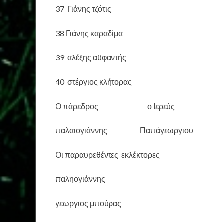
37 Γιάνης τζότις
38 Γιάνης καραδίμα
39 αλέξης αϋφαντής
40 στέργιος κλήτορας
Ο πάρεδρος ο Ιερεύς
παλαιογιάννης Παπάγεωργιου
Οι παραυρεθέντες εκλέκτορες
παληογιάννης
γεωργιος μπούρας