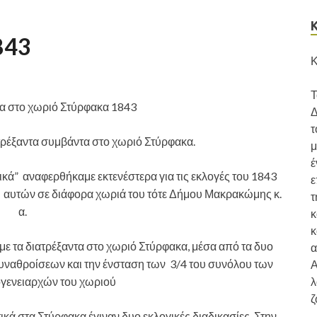
843
Κ
Τ
α στο χωριό Στύρφακα 1843
Δ
τ
ατρέξαντα συμβάντα στο χωριό Στύρφακα.
μ
έ
ικά” αναφερθήκαμε εκτενέστερα για τις εκλογές του 1843
ε
ια αυτών σε διάφορα χωριά του τότε Δήμου Μακρακώμης κ.
τ
α.
κ
κ
 τα διατρέξαντα στο χωριό Στύρφακα, μέσα από τα δυο
α
υναθροίσεων και την ένσταση των 3/4 του συνόλου των
Α
λ
ογενειαρχών του χωριού
ζ
ά στα Στύρφακα έγιναν δυο εκλογικές διαδικασίες. Στην