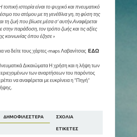
Η τοπική ιστορία είναι το ψυχικό και πνευματικό
έσιμο του ατόμου με τη γενέθλια γη, τη φύση της
αι τη ζωή που βίωσε μέσα σ’ αυτήν.Αναφέρεται
ε στην παράδοση, τον τρόπο ζωής και τις αξίες
ης κοινωνίας όπου έζησε »
ια να δείτε τους χάρτες-maps Λαβανίτσας
ΕΔΩ
νευματικά Δικαιώματα Η χρήση και η λήψη των
εριεχομένων των αναρτήσεων του παρόντος
ρέπει να αναφέρεται με ευκρίνεια η “Πηγή”
ήψης.
ΔΗΜΟΦΙΛΈΣΤΕΡΑ
ΣΧΌΛΙΑ
ΕΤΙΚΈΤΕΣ