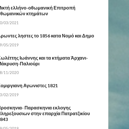
ικτή ελλήνο-οθωμανική Επιτροπή
οθωμανικών κτημάτων
0/03/2021
ρωντες ληστες το 1856 κατα Νομό και Δημο
9/05/2019
ωλέττης Ιωάννης και τα κτήματα Άρχανι-
Μάκρυση-Παλιούρι
8/11/2020
ομιργιανη Αγωνιστες 1821
3/02/2019
ροσκηνια- Παρασκηνια εκλογης
ληρεξουσιων στην επαρχία Πατρατζικίου
1843
9/05/2019