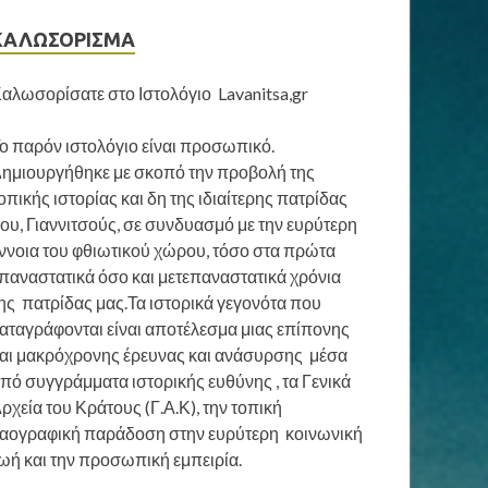
ΚΑΛΩΣΟΡΙΣΜΑ
αλωσορίσατε στο Ιστολόγιο Lavanitsa,gr
ο παρόν ιστολόγιο είναι προσωπικό.
ημιουργήθηκε με σκοπό την προβολή της
οπικής ιστορίας και δη της ιδιαίτερης πατρίδας
ου, Γιαννιτσούς, σε συνδυασμό με την ευρύτερη
ννοια του φθιωτικού χώρου, τόσο στα πρώτα
παναστατικά όσο και μετεπαναστατικά χρόνια
ης πατρίδας μας.Τα ιστορικά γεγονότα που
αταγράφονται είναι αποτέλεσμα μιας επίπονης
αι μακρόχρονης έρευνας και ανάσυρσης μέσα
πό συγγράμματα ιστορικής ευθύνης , τα Γενικά
ρχεία του Κράτους (Γ.Α.Κ), την τοπική
αογραφική παράδοση στην ευρύτερη κοινωνική
ωή και την προσωπική εμπειρία.