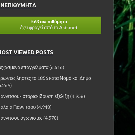
ΑΝΕΠΙΘΎΜΗΤΑ
563 ανεπιθύμητα
έχει φραγεί από το
Akismet
MOST VIEWED POSTS
εχασμενα επαγγελματα
(6.616)
ρωντες ληστες το 1856 κατα Νομό και Δημο
6.269)
ιαννιτσου-ιστορια-ιδρυση εξελιξη
(4.958)
αλαια Γιαννιτσου
(4.948)
ιαννιτσου αγωνιστες
(4.578)