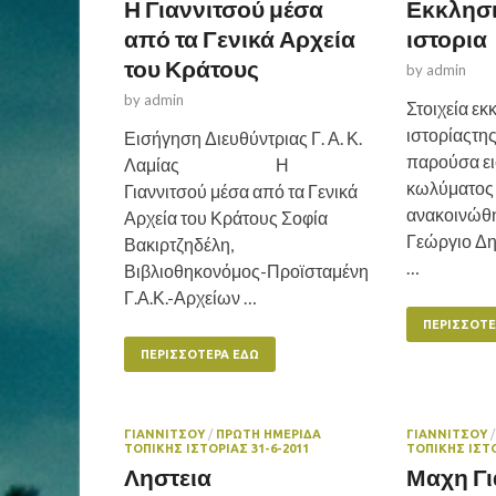
Η Γιαννιτσού μέσα
Εκκλησι
από τα Γενικά Αρχεία
ιστορια
του Κράτους
by
admin
by
admin
Στοιχεία εκ
ιστορίαςτης
Εισήγηση Διευθύντριας Γ. Α. Κ.
παρούσα ε
Λαμίας Η
κωλύματος 
Γιαννιτσού μέσα από τα Γενικά
ανακοινώθη
Αρχεία του Κράτους Σοφία
Γεώργιο Δη
Βακιρτζηδέλη,
…
Βιβλιοθηκονόμος-Προϊσταμένη
Γ.Α.Κ.-Αρχείων …
ΠΕΡΙΣΣΌΤΕ
ΠΕΡΙΣΣΌΤΕΡΑ ΕΔΏ
ΓΙΑΝΝΙΤΣΟΥ
/
ΠΡΩΤΗ ΗΜΕΡΙΔΑ
ΓΙΑΝΝΙΤΣΟΥ
ΤΟΠΙΚΗΣ ΙΣΤΟΡΙΑΣ 31-6-2011
ΤΟΠΙΚΗΣ ΙΣΤΟ
Ληστεια
Μαχη Γι