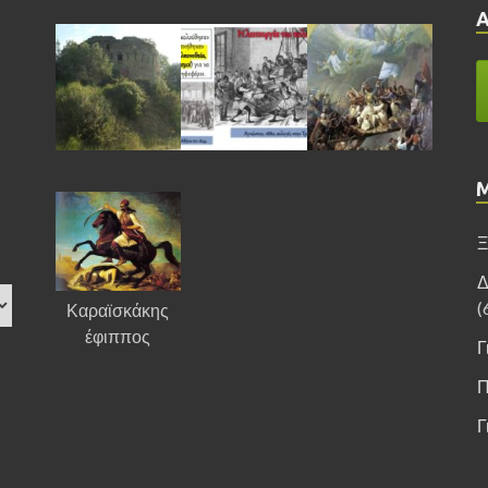
Ξ
Δ
(
Καραϊσκάκης
έφιππος
Γ
Π
Γ