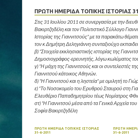
ΠΡΩΤΗ ΗΜΕΡΙΔΑ ΤΟΠΙΚΗΣ ΙΣΤΟΡΙΑΣ 31
Στις 31 Ιουλίου 2011 σε συνεργασία με την διευθ
Βακιρτζηδέλη και τον Πολιτιστικό Σύλλογο Γιαν
Ιστορίας της Γιαννιτσούς” με τα παρακάτω θέματ
τον κ Δημήτρη Δεληγιάννη συνταξιούχο εκπαιδε
β) “Στοιχεία εκκλησιαστικής ιστορίας της Γιανν
Δημοσιογράφος-ερευνητής, λόγω κωλύματος του 
γ) “Η μάχη της Γιαννιτσούς και οι συντελεστές 
Γιαννιτσού κάτοικος Αθηνών.
δ) “Η Γιαννιτσού και η ληστεία” με ομιλητή το 
ε) “Το Νοσοκομείο του Ερυθρού Σταυρού στη Γιαν
Ελευθέριο Παπαδημητρίου τέως Νομίατρος Φθιώ
στ) “Η Γιαννιτσού μέσα από τα Γενικά Αρχεία το
Σοφία Βακιρτζηδέλη
ΠΡΩΤΗ ΗΜΕΡΙΔΑ ΤΟΠΙΚΗΣ ΙΣΤΟΡΙΑΣ
ΠΡΩΤΗ ΗΜΕΡΙ
31-6-2011
31-6-2011