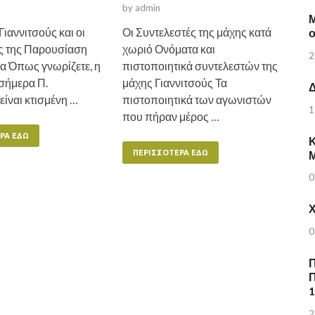
by
admin
Μ
Γιαννιτσούς και οι
Οι Συντελεστές της μάχης κατά
ς της Παρουσίαση
χωριό Ονόματα και
2
 Όπως γνωρίζετε, η
πιστοποιητικά συντελεστών της
 σήμερα Π.
μάχης Γιαννιτσούς Τα
Δ
 είναι κτισμένη …
πιστοποιητικά των αγωνιστών
1
που πήραν μέρος …
ΡΑ ΕΔΏ
Κ
ΠΕΡΙΣΣΌΤΕΡΑ ΕΔΏ
0
Χ
0
Π
Π
2