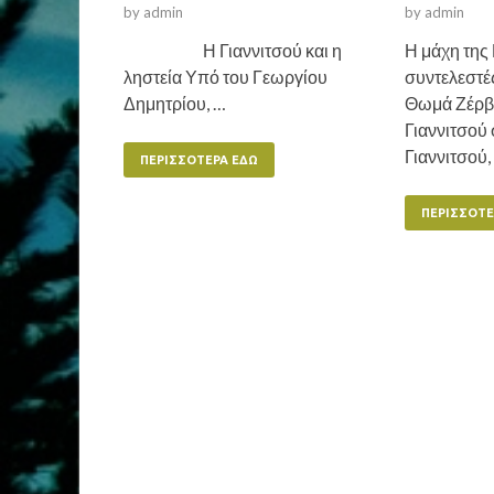
by
admin
by
admin
Η Γιαννιτσού και η
Η μάχη της 
ληστεία Υπό του Γεωργίου
συντελεστέ
Δημητρίου, …
Θωμά Ζέρβα
Γιαννιτσού
Γιαννιτσού,
ΠΕΡΙΣΣΌΤΕΡΑ ΕΔΏ
ΠΕΡΙΣΣΌΤΕ