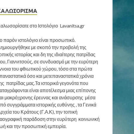
ΚΑΛΩΣΟΡΙΣΜΑ
αλωσορίσατε στο Ιστολόγιο Lavanitsa,gr
ο παρόν ιστολόγιο είναι προσωπικό.
ημιουργήθηκε με σκοπό την προβολή της
οπικής ιστορίας και δη της ιδιαίτερης πατρίδας
ου, Γιαννιτσούς, σε συνδυασμό με την ευρύτερη
ννοια του φθιωτικού χώρου, τόσο στα πρώτα
παναστατικά όσο και μετεπαναστατικά χρόνια
ης πατρίδας μας.Τα ιστορικά γεγονότα που
αταγράφονται είναι αποτέλεσμα μιας επίπονης
αι μακρόχρονης έρευνας και ανάσυρσης μέσα
πό συγγράμματα ιστορικής ευθύνης , τα Γενικά
ρχεία του Κράτους (Γ.Α.Κ), την τοπική
αογραφική παράδοση στην ευρύτερη κοινωνική
ωή και την προσωπική εμπειρία.