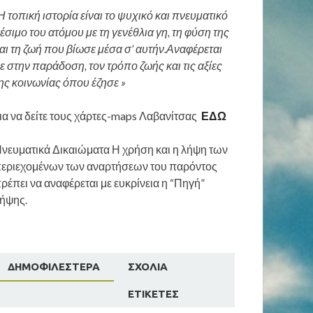
Η τοπική ιστορία είναι το ψυχικό και πνευματικό
έσιμο του ατόμου με τη γενέθλια γη, τη φύση της
αι τη ζωή που βίωσε μέσα σ’ αυτήν.Αναφέρεται
ε στην παράδοση, τον τρόπο ζωής και τις αξίες
ης κοινωνίας όπου έζησε »
ια να δείτε τους χάρτες-maps Λαβανίτσας
ΕΔΩ
νευματικά Δικαιώματα Η χρήση και η λήψη των
εριεχομένων των αναρτήσεων του παρόντος
ρέπει να αναφέρεται με ευκρίνεια η “Πηγή”
ήψης.
ΔΗΜΟΦΙΛΈΣΤΕΡΑ
ΣΧΌΛΙΑ
ΕΤΙΚΈΤΕΣ