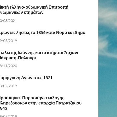
ικτή ελλήνο-οθωμανική Επιτροπή
οθωμανικών κτημάτων
0/03/2021
ρωντες ληστες το 1856 κατα Νομό και Δημο
9/05/2019
ωλέττης Ιωάννης και τα κτήματα Άρχανι-
Μάκρυση-Παλιούρι
8/11/2020
ομιργιανη Αγωνιστες 1821
3/02/2019
ροσκηνια- Παρασκηνια εκλογης
ληρεξουσιων στην επαρχία Πατρατζικίου
1843
9/05/2019