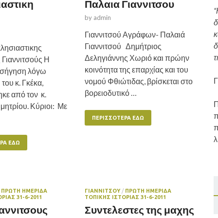
αστικη
Παλαια Γιαννιτσου
“
by
admin
δ
κ
Γιαννιτσού Αγράφων- Παλαιά
δ
Γιαννιτσού Δημήτριος
κλησιαστικης
τ
Δεληγιάννης Χωριό και πρώην
 Γιαννιτσούς Η
κοινότητα της επαρχίας και του
ισήγηση λόγω
Γ
νομού Φθιώτιδας, βρίσκεται στο
του κ. Γκέκα,
βορειοδυτικό …
κε από τον κ.
Π
μητρίου. Κύριοι: Με
π
ΠΕΡΙΣΣΌΤΕΡΑ ΕΔΏ
π
λ
ΡΑ ΕΔΏ
/
ΠΡΩΤΗ ΗΜΕΡΙΔΑ
ΓΙΑΝΝΙΤΣΟΥ
/
ΠΡΩΤΗ ΗΜΕΡΙΔΑ
ΡΙΑΣ 31-6-2011
ΤΟΠΙΚΗΣ ΙΣΤΟΡΙΑΣ 31-6-2011
αννιτσους
Συντελεστες της μαχης