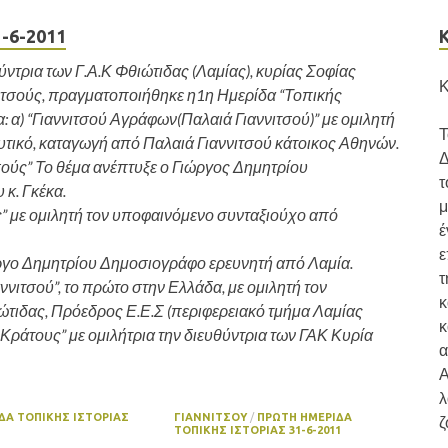
-6-2011
ύντρια των Γ.Α.Κ Φθιώτιδας (Λαμίας), κυρίας Σοφίας
Κ
νιτσούς, πραγματοποιήθηκε η1η Ημερίδα “Τοπικής
α: α) “Γιαννιτσού Αγράφων(Παλαιά Γιαννιτσού)” με ομιλητή
Τ
υτικό, καταγωγή από Παλαιά Γιαννιτσού κάτοικος Αθηνών.
Δ
ιτσούς” Το θέμα ανέπτυξε ο Γιώργος Δημητρίου
τ
κ. Γκέκα.
μ
της” με ομιλητή τον υποφαινόμενο συνταξιούχο από
έ
ε
Γιώργο Δημητρίου Δημοσιογράφο ερευνητή από Λαμία.
τ
νιτσού”, το πρώτο στην Ελλάδα, με ομιλητή τον
κ
τιδας, Πρόεδρος Ε.Ε.Σ (περιφερειακό τμήμα Λαμίας
κ
υ Κράτους” με ομιλήτρια την διευθύντρια των ΓΑΚ Κυρία
α
Α
λ
ΔΑ ΤΟΠΙΚΗΣ ΙΣΤΟΡΙΑΣ
ΓΙΑΝΝΙΤΣΟΥ
/
ΠΡΩΤΗ ΗΜΕΡΙΔΑ
ζ
ΤΟΠΙΚΗΣ ΙΣΤΟΡΙΑΣ 31-6-2011