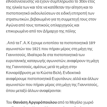
εθνοσυνέλευσης να έχουν συμπληρώσει το 30ον έτος
της ηλικία των και τότε να κατέθεταν την αίτηση και το
πιστοποιητικό εκδουλεύσεων σε ειδική επιτροπή των
στρατιωτικών, βεβαιωμένο για τη συμμετοχή τους στον
Αγώνα από τους τοπικούς οπλαρχηγούς και
επικυρωμένο από τον Δήμαρχο της πόλης
. Από τα Γ. Α. Κ έχουμε εντοπίσει τα πιστοποιητικά 189
αγωνιστών του 1821 που πήραν μέρος στη μάχη της
Γιαννιτσούς. Ιδιαίτερα δε στα πιστοποιητικά των
ευρυτανικής καταγωγής αγωνιστών, αναφέρουν τη μάχη
της Γιαννιτσούς, αμέσως μετά τη μάχη στην
Κονιαρόβρυση με το Κώστα Βελή. Ενδεικτικά
αναφέρουμε πιστοποιητικά Ευρυτάνων, αλλά και άλλων
αγωνιστών που πήραν μέρος στη μάχη της Γιαννιτσούς,
όπου μεταξύ άλλων αναφέρονται:
Του
Θανάση Αργυρόπουλου
από το Μεγάλο χωριό