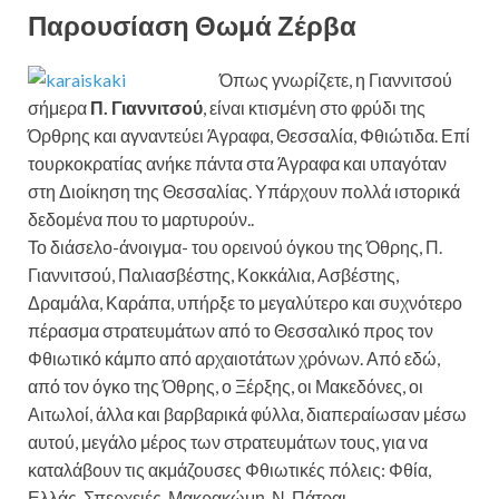
Παρουσίαση Θωμά Ζέρβα
Όπως γνωρίζετε, η Γιαννιτσού
σήμερα
Π. Γιαννιτσού
, είναι κτισμένη στο φρύδι της
Όρθρης και αγναντεύει Άγραφα, Θεσσαλία, Φθιώτιδα. Επί
τουρκοκρατίας ανήκε πάντα στα Άγραφα και υπαγόταν
στη Διοίκηση της Θεσσαλίας. Υπάρχουν πολλά ιστορικά
δεδομένα που το μαρτυρούν..
Το διάσελο-άνοιγμα- του ορεινού όγκου της Όθρης, Π.
Γιαννιτσού, Παλιασβέστης, Κοκκάλια, Ασβέστης,
Δραμάλα, Καράπα, υπήρξε το μεγαλύτερο και συχνότερο
πέρασμα στρατευμάτων από το Θεσσαλικό προς τον
Φθιωτικό κάμπο από αρχαιοτάτων χρόνων. Από εδώ,
από τον όγκο της Όθρης, ο Ξέρξης, οι Μακεδόνες, οι
Αιτωλοί, άλλα και βαρβαρικά φύλλα, διαπεραίωσαν μέσω
αυτού, μεγάλο μέρος των στρατευμάτων τους, για να
καταλάβουν τις ακμάζουσες Φθιωτικές πόλεις: Φθία,
Ελλάς, Σπερχειές, Μακρακώμη, Ν. Πάτραι.