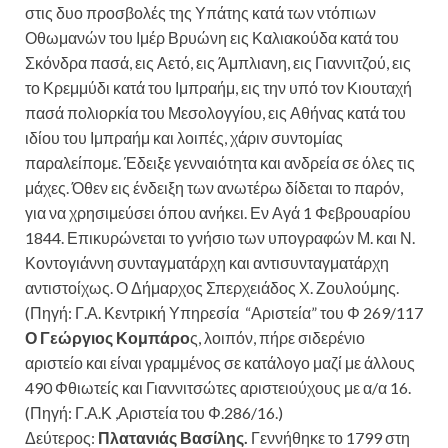
στις δυο προσβολές της Υπάτης κατά των ντόπιων
Οθωμανών του Ιμέρ Βρυώνη εις Καλιακούδα κατά του
Σκόνδρα πασά, εις Αετό, εις Άμπλιανη, εις Γιαννιτζού, εις
το Κρεμμύδι κατά του Ιμπραήμ, εις την υπό τον Κιουταχή
πασά πολιορκία του Μεσολογγίου, εις Αθήνας κατά του
ιδίου του Ιμπραήμ και λοιπές, χάριν συντομίας
παραλείπομε. Έδειξε γενναιότητα και ανδρεία σε όλες τις
μάχες. Όθεν εις ένδειξη των ανωτέρω δίδεται το παρόν,
για να χρησιμεύσει όπου ανήκει. Εν Αγά 1 Φεβρουαρίου
1844. Επικυρώνεται το γνήσιο των υπογραφών Μ. και Ν.
Κοντογιάννη συνταγματάρχη και αντισυνταγματάρχη
αντιστοίχως. Ο Δήμαρχος Σπερχειάδος Χ. Ζουλούμης.
(Πηγή: Γ.Α. Κεντρική Υπηρεσία “Αριστεία” του Φ 269/117
Ο Γεώργιος Κομπάρο
ς, λοιπόν, πήρε σιδερένιο
αριστείο και είναι γραμμένος σε κατάλογο μαζί με άλλους
490 Φθιωτείς και Γιαννιτσώτες αριστειούχους με α/α 16.
(Πηγή: Γ.Α.Κ ,Αριστεία του Φ.286/16.)
Δεύτερος:
Πλατανιάς Βασίλης.
Γεννήθηκε το 1799 στη