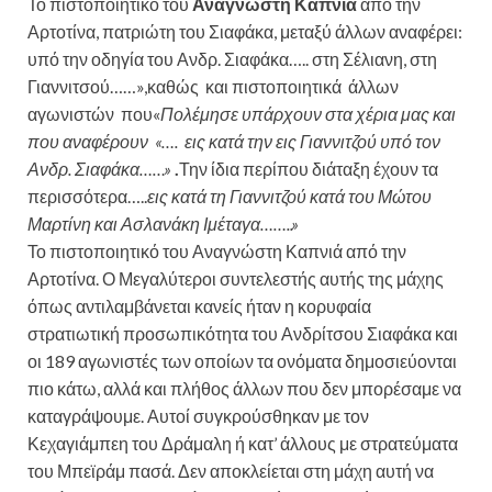
Το πιστοποιητικό του
Αναγνώστη Καπνιά
από την
Αρτοτίνα, πατριώτη του Σιαφάκα, μεταξύ άλλων αναφέρει:
υπό την οδηγία του Ανδρ. Σιαφάκα….. στη Σέλιανη, στη
Γιαννιτσού……»,καθώς και πιστοποιητικά άλλων
αγωνιστών που«
Πολέμησε υπάρχουν στα χέρια μας και
που αναφέρουν «…. εις κατά την εις Γιαννιτζού υπό τον
Ανδρ. Σιαφάκα……»
.
Την ίδια περίπου διάταξη έχουν τα
περισσότερα…..
εις κατά τη Γιαννιτζού κατά του Μώτου
Μαρτίνη και Ασλανάκη Ιμέταγα……..»
Το πιστοποιητικό του Αναγνώστη Καπνιά από την
Αρτοτίνα
. Ο Μεγαλύτεροι συντελεστής αυτής της μάχης
όπως αντιλαμβάνεται κανείς ήταν η κορυφαία
στρατιωτική προσωπικότητα του Ανδρίτσου Σιαφάκα και
οι 189 αγωνιστές των οποίων τα ονόματα δημοσιεύονται
πιο κάτω, αλλά και πλήθος άλλων που δεν μπορέσαμε να
καταγράψουμε. Αυτοί συγκρούσθηκαν με τον
Κεχαγιάμπεη του Δράμαλη ή κατ’ άλλους με στρατεύματα
του Μπεϊράμ πασά. Δεν αποκλείεται στη μάχη αυτή να