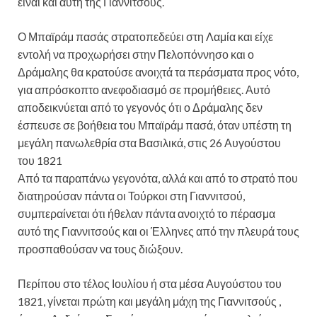
είναι και αυτή της Γιαννιτσούς.
Ο Μπαϊράμ πασάς στρατοπεδεύει στη Λαμία και είχε
εντολή να προχωρήσει στην Πελοπόννησο και ο
Δράμαλης θα κρατούσε ανοιχτά τα περάσματα προς νότο,
για απρόσκοπτο ανεφοδιασμό σε προμήθειες. Αυτό
αποδεικνύεται από το γεγονός ότι ο Δράμαλης δεν
έσπευσε σε βοήθεια του Μπαϊράμ πασά, όταν υπέστη τη
μεγάλη πανωλεθρία στα Βασιλικά, στις 26 Αυγούστου
του 1821
Από τα παραπάνω γεγονότα, αλλά και από το στρατό που
διατηρούσαν πάντα οι Τούρκοι στη Γιαννιτσού,
συμπεραίνεται ότι ήθελαν πάντα ανοιχτό το πέρασμα
αυτό της Γιαννιτσούς και οι Έλληνες από την πλευρά τους
προσπαθούσαν να τους διώξουν.
Περίπου στο τέλος Ιουλίου ή στα μέσα Αυγούστου του
1821, γίνεται πρώτη και μεγάλη μάχη της Γιαννιτσούς ,