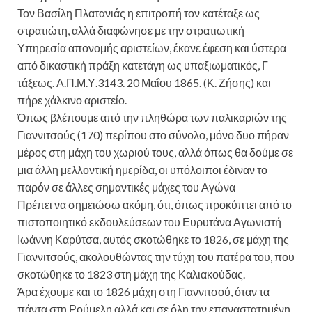
Τον Βασίλη Πλατανιάς η επιτροπή τον κατέταξε ως
στρατιώτη, αλλά διαφώνησε με την στρατιωτική
Υπηρεσία απονομής αριστείων, έκανε έφεση και ύστερα
από δικαστική πράξη κατετάγη ως υπαξιωματικός, Γ
τάξεως. Α.Π.Μ.Υ.3143. 20 Μαΐου 1865. (Κ. Ζήσης) και
πήρε χάλκινο αριστείο.
Όπως βλέπουμε από την πληθώρα των παλικαριών της
Γιαννιτσούς (170) περίπου στο σύνολο, μόνο δυο πήραν
μέρος στη μάχη του χωριού τους, αλλά όπως θα δούμε σε
μια άλλη μελλοντική ημερίδα, οι υπόλοιποι έδιναν το
παρόν σε άλλες σημαντικές μάχες του Αγώνα
Πρέπει να σημειώσω ακόμη, ότι, όπως προκύπτει από το
πιστοποιητικό εκδουλεύσεων του Ευρυτάνα Αγωνιστή
Ιωάννη Καρύτσα, αυτός σκοτώθηκε το 1826, σε μάχη της
Γιαννιτσούς, ακολουθώντας την τύχη του πατέρα του, που
σκοτώθηκε το 1823 στη μάχη της Καλιακούδας.
Άρα έχουμε και το 1826 μάχη στη Γιαννιτσού, όταν τα
πάντα στη Ρούμελη αλλά και σε όλη την επαναστατημένη