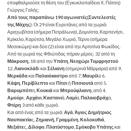
εποφθαλμιούσε τη θέση του (Εγκυκλοπαίδεια Χ. Πάτση)
Γιώργος Γαλής;
Από τους παραπάνω 190 αγωνιστές(Συντελεστές
της Μάχης
): Οι 29 είναι Ευρυτάνες από τα χωριά:
Αραχωβίτσα (σήμερα Πετράλωνα), Δομνίστα, Καρπενήσι,
Κρίκελο, Καρύτσα, Μεγάλο Χωριό, Τέρνο (σήμερα
Μεσοκώμη) και δύο (2) είναι από την Αρτοτίνα Φωκίδος.
Από τα χωριά της Φθιώτιδας πήραν μέρος: 32 από τη
Μάκρυση,
18 από την
Υπάτη
,
Νεοχώρι Τυμφρηστού
12,
Λιανοκλάδ
ι και
Σέλιανη
(σημερινά Μάρμαρα) από 9,
Μερκάδα
και
Παλαιόκαστρο
από 7,
Μαυρίλ
ο 6.
Κάψη
,
Περίβλεπτο
και
Πίτσι
ή
Πιτσιουτά
από 5.
Βαρυμπόπ
η,
Κουκιά
και
Μπρούφλιανη
, από 4.
Αμούρι
,
Αρχάνι
,
Καστανι
ά,
Λαμί
α,
Παλαιοβράχ
α,
Φτέρη
3 από κάθε χωριό.
Και από ένας από τα χωριά:
Αγά
,
Άγιος Δημήτριος
Ναυπακτία
ς,
Ζημιανή,
Γραμμένη
,
Κολοκυθιά
,
Μεξιάτε
ς,
Δίλοφο
,
Πλατύστομο
,
Σμόκοβο Υπάτης
και