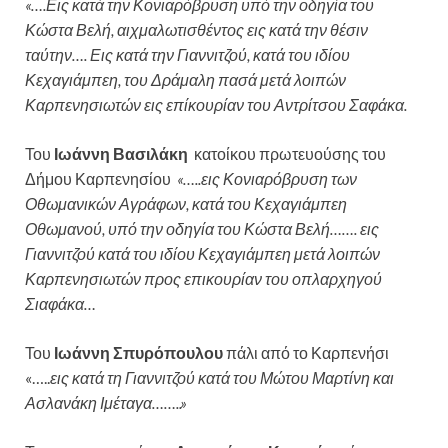
«….Εις κατά την Κονιαρόβρυση υπό την οδηγία του
Κώστα Βελή, αιχμαλωτισθέντος εις κατά την θέσιν
ταύτην…. Εις κατά την Γιαννιτζού, κατά του ιδίου
Κεχαγιάμπεη, του Δράμαλη πασά μετά λοιπών
Καρπενησιωτών εις επίκουρίαν του Αντρίτσου Σαφάκα.
Του
Ιωάννη Βασιλάκη
κατοίκου πρωτευούσης του
Δήμου Καρπενησίου
«…..εις Κονιαρόβρυση των
Οθωμανικών Αγράφων, κατά του Κεχαγιάμπεη
Οθωμανού, υπό την οδηγία του Κώστα Βελή……. εις
Γιαννιτζού κατά του ιδίου Κεχαγιάμπεη μετά λοιπών
Καρπενησιωτών προς επικουρίαν του οπλαρχηγού
Σιαφάκα…
Του
Ιωάννη Σπυρόπουλου
πάλι από το Καρπενήσι
«…..
εις κατά τη Γιαννιτζού κατά του Μώτου Μαρτίνη και
Ασλανάκη Ιμέταγα……..»