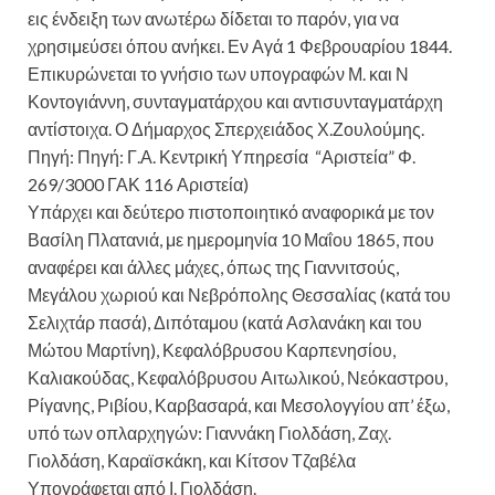
εις ένδειξη των ανωτέρω δίδεται το παρόν, για να
χρησιμεύσει όπου ανήκει. Εν Αγά 1 Φεβρουαρίου 1844.
Επικυρώνεται το γνήσιο των υπογραφών Μ. και Ν
Κοντογιάννη, συνταγματάρχου και αντισυνταγματάρχη
αντίστοιχα. Ο Δήμαρχος Σπερχειάδος Χ.Ζουλούμης.
Πηγή: Πηγή: Γ.Α. Κεντρική Υπηρεσία “Αριστεία” Φ.
269/3000 ΓΑΚ 116 Αριστεία)
Υπάρχει και δεύτερο πιστοποιητικό αναφορικά με τον
Βασίλη Πλατανιά, με ημερομηνία 10 Μαΐου 1865, που
αναφέρει και άλλες μάχες, όπως της Γιαννιτσούς,
Μεγάλου χωριού και Νεβρόπολης Θεσσαλίας (κατά του
Σελιχτάρ πασά), Διπόταμου (κατά Ασλανάκη και του
Μώτου Μαρτίνη), Κεφαλόβρυσου Καρπενησίου,
Καλιακούδας, Κεφαλόβρυσου Αιτωλικού, Νεόκαστρου,
Ρίγανης, Ριβίου, Καρβασαρά, και Μεσολογγίου απ’ έξω,
υπό των οπλαρχηγών: Γιαννάκη Γιολδάση, Ζαχ.
Γιολδάση, Καραϊσκάκη, και Κίτσον Τζαβέλα
Υπογράφεται από Ι. Γιολδάση.