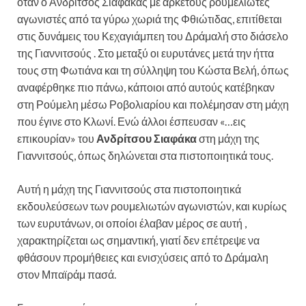
όταν ο Ανδρίτσος Σιαφάκας με αρκετούς ρουμελιώτες
αγωνιστές από τα γύρω χωριά της Φθιώτιδας, επιτίθεται
στις δυνάμεις του Κεχαγιάμπεη του Δράμαλή στο διάσελο
της Γιαννιτσούς . Στο μεταξύ οι ευρυτάνες μετά την ήττα
τους στη Φωτιάνα και τη σύλληψη του Κώστα Βελή, όπως
αναφέρθηκε πιο πάνω, κάποιοι από αυτούς κατέβηκαν
στη Ρούμελη μέσω Ροβολιαρίου και πολέμησαν στη μάχη
που έγινε στο Κλωνί. Ενώ άλλοι έσπευσαν «…εις
επικουρίαν» του
Ανδρίτσου Σιαφάκα
στη μάχη της
Γιαννιτσούς, όπως δηλώνεται στα πιστοποιητικά τους.
Αυτή η μάχη της Γιαννιτσούς στα πιστοποιητικά
εκδουλεύσεων των ρουμελιωτών αγωνιστών, και κυρίως
των ευρυτάνων, οι οποίοι έλαβαν μέρος σε αυτή ,
χαρακτηρίζεται ως σημαντική, γιατί δεν επέτρεψε να
φθάσουν προμήθειες και ενισχύσεις από το Δράμαλη
στον Μπαϊράμ πασά.