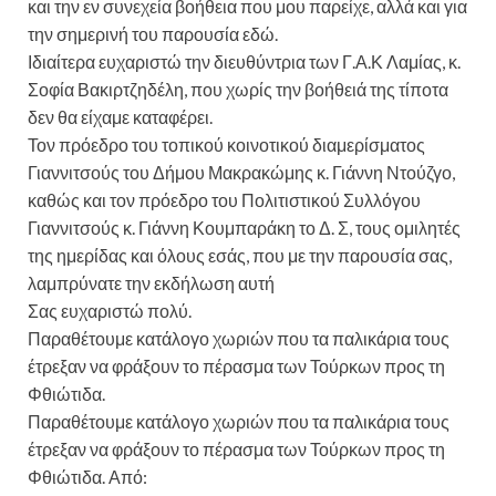
και την εν συνεχεία βοήθεια που μου παρείχε, αλλά και για
την σημερινή του παρουσία εδώ.
Ιδιαίτερα ευχαριστώ την διευθύντρια των Γ.Α.Κ Λαμίας, κ.
Σοφία Βακιρτζηδέλη, που χωρίς την βοήθειά της τίποτα
δεν θα είχαμε καταφέρει.
Τον πρόεδρο του τοπικού κοινοτικού διαμερίσματος
Γιαννιτσούς του Δήμου Μακρακώμης κ. Γιάννη Ντούζγο,
καθώς και τον πρόεδρο του Πολιτιστικού Συλλόγου
Γιαννιτσούς κ. Γιάννη Κουμπαράκη το Δ. Σ, τους ομιλητές
της ημερίδας και όλους εσάς, που με την παρουσία σας,
λαμπρύνατε την εκδήλωση αυτή
Σας ευχαριστώ πολύ.
Παραθέτουμε κατάλογο χωριών που τα παλικάρια τους
έτρεξαν να φράξουν το πέρασμα των Τούρκων προς τη
Φθιώτιδα.
Παραθέτουμε κατάλογο χωριών που τα παλικάρια τους
έτρεξαν να φράξουν το πέρασμα των Τούρκων προς τη
Φθιώτιδα. Από: