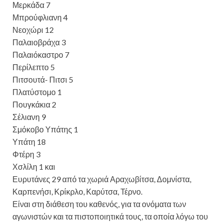
Μερκάδα 7
Μπρούφλιανη 4
Νεοχώρι 12
Παλαιοβράχα 3
Παλαιόκαστρο 7
Περίλεπτο 5
Πιτσουτά- Πιτσι 5
Πλατύστομο 1
Πουγκάκια 2
Σέλιανη 9
Σμόκοβο Υπάτης 1
Υπάτη 18
Φτέρη 3
Χσλίλη 1 και
Ευρυτάνες 29 από τα χωριά Αραχωβίτσα, Δομνίστα,
Καρπενήσι, Κρίκρλο, Καρύτσα, Τέρνο.
Είναι στη διάθεση του καθενός, για τα ονόματα των
αγωνιστών και τα πιστοποιητικά τους, τα οποία λόγω του