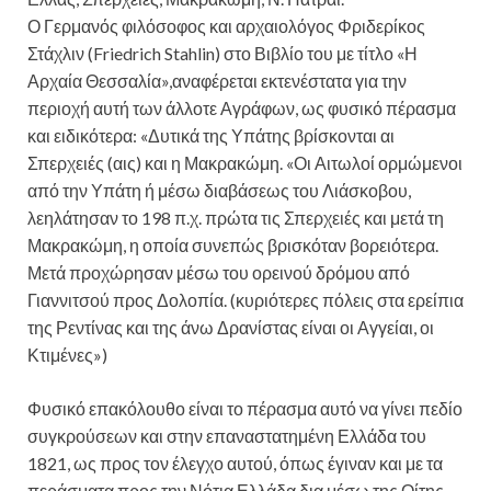
Ο Γερμανός φιλόσοφος και αρχαιολόγος Φριδερίκος
Στάχλιν (Friedrich Stahlin) στο Βιβλίο του με τίτλο «Η
Αρχαία Θεσσαλία»,αναφέρεται εκτενέστατα για την
περιοχή αυτή των άλλοτε Αγράφων, ως φυσικό πέρασμα
και ειδικότερα: «Δυτικά της Υπάτης βρίσκονται αι
Σπερχειές (αις) και η Μακρακώμη. «Οι Αιτωλοί ορμώμενοι
από την Υπάτη ή μέσω διαβάσεως του Λιάσκοβου,
λεηλάτησαν το 198 π.χ. πρώτα τις Σπερχειές και μετά τη
Μακρακώμη, η οποία συνεπώς βρισκόταν βορειότερα.
Μετά προχώρησαν μέσω του ορεινού δρόμου από
Γιαννιτσού προς Δολοπία. (κυριότερες πόλεις στα ερείπια
της Ρεντίνας και της άνω Δρανίστας είναι οι Αγγείαι, οι
Κτιμένες»)
Φυσικό επακόλουθο είναι το πέρασμα αυτό να γίνει πεδίο
συγκρούσεων και στην επαναστατημένη Ελλάδα του
1821, ως προς τον έλεγχο αυτού, όπως έγιναν και με τα
περάσματα προς την Νότια Ελλάδα δια μέσω της Οίτης,