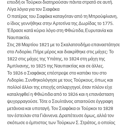
επειδή οι Τούρκοι διατηρούσαν πάντα στρατό σε αυτή.
Λίγα λόγια για τον Σιαφάκα
Ο πατέρας του Σαφάκα καταγόταν από τη Μπρούφλιανη,
ο ίδιος γεννήθηκε στην Αρτοτίνα της Δωρίδας το 1775.
Έδρασε κατά κύριο λόγο στη Φθιώτιδα, Ευρυτανία και
Ναυπακτία.
Στις 28 Μαρτίου 1821 με το Σκαλατσοδήμο επαναστάτησε
στο Λιδορίκι. Πήρε μέρος και διακρίθηκε στις μάχες: Το
1822 στις μάχες της Υπάτης, το 1824 στη μάχη της
Άμπλιανης, το 1825 της Ναυπακτίας και σε άλλες.
Το 1826 ο Σιαφάκας επέστρεψε στο καπάκι του στο
Λιδορίκι. Συνθηκολόγησε με τους Τούρκους, όπως και
πολλοί άλλοι της εποχής οπλαρχηγοί, όταν πλέον είχε
καταληφθεί η Φθιώτιδα από το 1826 και η επανάσταση
ψυχορραγούσε. Τότε ο Σουλτάνος απαιτούσε έγγραφη
μετάνοια και υποταγή. Τον Σιαφάκα οι Τούρκοι το 1828
τον έστειλαν στα Γιάννενα. Δραπέτευσε όμως, αλλά τον
σκότωσε ο έμπιστος των Τούρκων Σ. Στράτος, ο οποίος