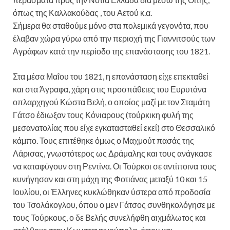
όπως της Καλλακούδας , του Αετού κ.α.
Σήμερα θα σταθούμε μόνο στα πολεμικά γεγονότα, που
έλαβαν χώρα γύρω από την περιοχή της Γιαννιτσούς των
Αγράφων κατά την περίοδο της επανάστασης του 1821.
Στα μέσα Μαΐου του 1821, η επανάσταση είχε επεκταθεί
και στα Άγραφα, χάρη στις προσπάθειες του Ευρυτάνα
οπλαρχηγού Κώστα Βελή, ο οποίος μαζί με τον Σταμάτη
Γάτσο έδιωξαν τους Κόνιαρους (τούρκικη φυλή της
μεσανατολίας που είχε εγκατασταθεί εκεί) στο Θεσσαλικό
κάμπο. Τους επιτέθηκε όμως ο Μαχμούτ πασάς της
Λάρισας, γνωστότερος ως Δράμαλης και τους ανάγκασε
να καταφύγουν στη Ρεντίνα. Οι Τούρκοι σε αντίποινα τους
κυνήγησαν και στη μάχη της Φοτιάνας μεταξύ 10 και 15
Ιουλίου, οι Έλληνες κυκλώθηκαν ύστερα από προδοσία
του Τσολάκογλου, όπου ο μεν Γάτσος συνθηκολόγησε με
τους Τούρκους, ο δε Βελής συνελήφθη αιχμάλωτος και