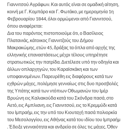
Γιαννιτσού Αγράφων. Και αυτός είναι σε ομαδική αίτηση,
κοινή με Γ. Κομπάρο και Γ. Φωτάκο, με ημερομηνία 1η
Φεβρουαρίου 1844, όλοι ορμώμενοι από Γιαννιτσού,
όπου αναφέρεται:
Δια του παρόντος πιστοποιούμε ότι, ο Βασίλειος
Πλατανιάς, κάτοικος Γιαννιτζούς του Δήμου
Μακρακώμης, ετών 45, δράξας τα όπλα από αρχής της
ελληνικής επαναστάσεως μέχρι τέλους υπηρέτησε
στρατιωτικώς την πατρίδα. Διετέλεσε υπό την οδηγία και
άλλων οπλαρχηγών, του Καραϊσκάκη και των
υποφαινομένων. Παρευρέθη εις διαφόρους κατά των
εχθρών μάχες, πολέμησε γενναίως στις δυο προσβολές
της Υπάτης κατά των ντόπιων Οθωμανών του Ιμέρ
Βρυώνη εις Καλιακούδα κατά του Σκόνδρα πασά, στο
Αετό, εις Αμπλιανη, εις Γιαννιτσού, εις το Κρεμμύδι κατά
του Ιμπραήμ, εις την υπό του Κιουταχή πασά πολιορκία
του Μεσολογγίου, εις Αθήνας κατά του ιδίου του Ιμπραήμ
. Έδειξε γενναιότητα και ανδρεία σε όλες τις μάχες. Όθεν