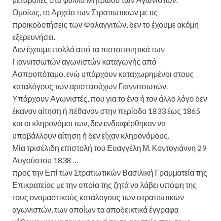
Ομοίως, το Αρχείο των Στρατιωτικών με τις
προικοδοτήσεις των Φαλαγγιτών, δεν το έχουμε ακόμη
εξερευνήσει.
Δεν έχουμε πολλά από τα πιστοποιητικά των
Γιαννιτσωτών αγωνιστών καταγωγής από
Ασπροπόταμο, ενώ υπάρχουν καταχωρημένοι στους
καταλόγους των αριστειούχων Γιαννιτσωτών.
Υπάρχουν Αγωνιστές, που για το ένα ή τον άλλο λόγο δεν
έκαναν αίτηση ή πέθαναν στην περίοδο 1833 έως 1865
και οι κληρονόμοι των, δεν ενδιαφέρθηκαν να
υποβάλλουν αίτηση ή δεν είχαν κληρονόμους.
Μία τρισέλιδη επιστολή του Ευαγγέλη Μ. Κοντογιάννη 29
Αυγούστου 1838 …
προς την Επί των Στρατιωτικών Βασιλική Γραμματεία της
Επικρατείας με την οποία της ζητά να λάβει υπόψη της
τους ονομαστικούς κατάλογους των στρατιωτικών
αγωνιστών, των οποίων τα αποδεικτικά έγγραφα