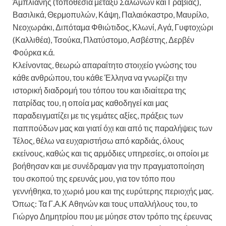
Άμπλιανης (τοποθεσία μεταξύ Σαλώνων και Γραβιάς),
Βασιλικά, Θερμοπυλών, Κάψη, Παλαιόκαστρο, Μαυρίλο,
Νεοχωράκι, Διπόταμα Φθιώτιδος, Κλωνί, Αγά, Γυφτοχώρι
(Καλλιθέα), Τσούκα, Πλατύστομο, Ασβέστης, Δερβέν
Φούρκα κ.ά.
Κλείνοντας, θεωρώ απαραίτητο στοιχείο γνώσης του
κάθε ανθρώπου, του κάθε Έλληνα να γνωρίζει την
ιστορική διαδρομή του τόπου του και ιδιαίτερα της
πατρίδας του, η οποία μας καθοδηγεί και μας
παραδειγματίζει με τις γεμάτες αξίες, πράξεις των
παππούδων μας και γιατί όχι και από τις παραλήψεις των
Τέλος, θέλω να ευχαριστήσω από καρδιάς, όλους
εκείνους, καθώς και τις αρμόδιες υπηρεσίες, οι οποίοι με
βοήθησαν και με συνέδραμαν για την πραγματοποίηση
του σκοπού της ερευνάς μου, για τον τόπο που
γεννήθηκα, το χωριό μου και της ευρύτερης περιοχής μας.
Όπως: Τα Γ.Α.Κ Αθηνών και τους υπαλλήλους του, το
Γιώργο Δημητρίου που με μύησε στον τρόπο της έρευνας