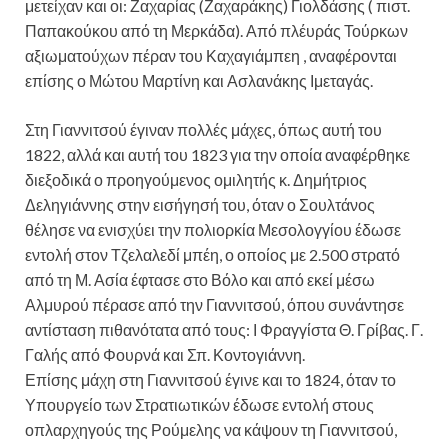
μετείχαν και οι: Ζαχαρίας (Ζαχαράκης) Γιολδάσης ( πιστ.
Παπακούκου από τη Μερκάδα). Από πλέυράς Τούρκων
αξιωματούχων πέραν του Καχαγιάμπεη , αναφέρονται
επίσης ο Μώτου Μαρτίνη και Ασλανάκης Ιμεταγάς.
Στη Γιαννιτσού έγιναν πολλές μάχες, όπως αυτή του
1822, αλλά και αυτή του 1823 για την οποία αναφέρθηκε
διεξοδικά ο προηγούμενος ομιλητής κ. Δημήτριος
Δεληγιάννης στην εισήγησή του, όταν ο Σουλτάνος
θέλησε να ενισχύει την πολιορκία Μεσολογγίου έδωσε
εντολή στον Τζελαλεδί μπέη, ο οποίος με 2.500 στρατό
από τη Μ. Ασία έφτασε στο Βόλο και από εκεί μέσω
Αλμυρού πέρασε από την Γιαννιτσού, όπου συνάντησε
αντίσταση πιθανότατα από τους: Ι Φραγγίστα Θ. Γρίβας. Γ.
Γαλής από Φουρνά και Σπ. Κοντογιάννη.
Επίσης μάχη στη Γιαννιτσού έγινε και το 1824, όταν το
Υπουργείο των Στρατιωτικών έδωσε εντολή στους
οπλαρχηγούς της Ρούμελης να κάψουν τη Γιαννιτσού,