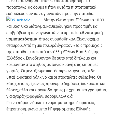
Για να κατανοήσουμε και να πιστοποιήσουμε τα
παραπάνω, ας δούμε τι ήταν αυτά τα πιστοποιητικά
εκδουλεύσεων των αγωνιστών προς την πατρίδα.
Με την έλευση του Όθωνα το 1833
και βασιλικό διάταγμα, καθιερώθηκαν προς τιμήν και
επιβράβευση των αγωνιστών τα αριστεία,
εθνόσημα
ή
νομισματόσημα
, όπως ονομάσθηκαν. Είχαν σχήμα
σταυρού. Από τη μια πλευρά έγραφαν «Τοις προμάχοις
της πατρίδος» και από την άλλη «Όθων Βασιλεύς της
Ελλάδος». Συνοδεύονταν δε αυτά από δίπλωμα και
κρέμονταν στο στήθος με ταινία κυανή στις επίσημες
γιορτές. Οι μεν αξιωματικοί έπαιρναν αργυρό, οι δε
υπαξιωματικοί χάλκινο και οι στρατιώτες σιδερένιο. Οι
κάτοχοί τους είχαν ως προνόμιο δημόσιες διακρίσεις και
θέσεις, αλλά και προικοδοτήσεις με χρηματικά γραμμάτια,
για αγορά χωραφιών, υδρόμυλων κ. ά.
Για να πάρουν όμως το νομισματόσημο ή αριστείο,
έπρεπε σύμφωνα με το Η΄ ψήφισμα της Εθνικής