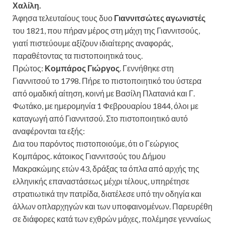
Χαλίλη.
Άφησα τελευταίους τους δυο
Γιαννιτσώτες αγωνιστές
του 1821, που πήραν μέρος στη μάχη της Γιαννιτσούς,
γιατί πιστεύουμε αξίζουν ιδιαίτερης αναφοράς,
παραθέτοντας τα πιστοποιητικά τους.
Πρώτος:
Κομπάρος Γιώργος
. Γεννήθηκε στη
Γιαννιτσού το 1798. Πήρε το πιστοποιητικό του ύστερα
από ομαδική αίτηση, κοινή με Βασίλη Πλατανιά και Γ.
Φωτάκο, με ημερομηνία 1 Φεβρουαρίου 1844, όλοι με
καταγωγή από Γιαννιτσού. Στο πιστοποιητικό αυτό
αναφέρονται τα εξής:
Δια του παρόντος πιστοποιούμε, ότι ο Γεώργιος
Κομπάρος. κάτοικος Γιαννιτσούς του Δήμου
Μακρακώμης ετών 43, δράξας τα όπλα από αρχής της
ελληνικής επαναστάσεως μέχρι τέλους, υπηρέτησε
στρατιωτικά την πατρίδα, διατέλεσε υπό την οδηγία και
άλλων οπλαρχηγών και των υποφαινομένων. Παρευρέθη
σε διάφορες κατά των εχθρών μάχες, πολέμησε γενναίως