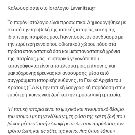
Καλωσορίσατε στο Ιστολόγιο Lavanitsa,gr
Το παρόν ιστολόγιο είναι προσωπικό. Δημιουργήθηκε με
σκοπό την προβολή της τοπικής ιστορίας και δη της
ιδιαίτερης πατρίδας μου, Γιαννιτσούς, σε συνδυασμό με
την ευρύτερη έννοια του φθιωτικού χώρου, τόσο στα
πρώτα επαναστατικά όσο και μετεπαναστατικά χρόνια
της πατρίδας μας.Τα ιστορικά γεγονότα που
καταγράφονται είναι αποτέλεσμα μιας επίπονης και
μακρόχρονης έρευνας και ανάσυρσης μέσα από
συγγράμματα ιστορικής ευθύνης , τα Γενικά Αρχεία του
Κράτους (Γ.Α.Κ), την τοπική λαογραφική παράδοση στην
ευρύτερη κοινωνική ζωή και την προσωπική εμπειρία.
“Η τοπική ιστορία είναι το ψυχικό και πνευματικό δέσιμο
του ατόμου με τη γενέθλια γη, τη φύση της και τη ζωή που
βίωσε μέσα σ’ αυτήν.Αναφέρεται δε στην παράδοση, τον
τρόπο ζωής και τις αξίες της κοινωνίας όπου έζησε »