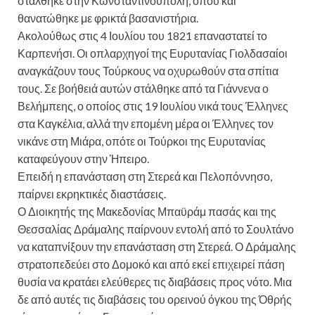
στάλθηκε στην Κωνσταντινούπολη, όπου και
θανατώθηκε με φρικτά βασανιστήρια.
Ακολούθως στις 4 Ιουλίου του 1821 επαναστατεί το
Καρπενήσι. Οι οπλαρχηγοί της Ευρυτανίας Γιολδασαίοι
αναγκάζουν τους Τούρκους να οχυρωθούν στα σπίτια
τους. Σε βοήθειά αυτών στάλθηκε από τα Γιάννενα ο
Βελήμπεης, ο οποίος στις 19 Ιουλίου νικά τους Έλληνες
στα Καγκέλια, αλλά την επομένη μέρα οι Έλληνες τον
νικάνε στη Μιάρα, οπότε οι Τούρκοι της Ευρυτανίας
καταφεύγουν στην Ήπειρο.
Επειδή η επανάσταση στη Στερεά και Πελοπόννησο,
παίρνει εκρηκτικές διαστάσεις.
Ο Διοικητής της Μακεδονίας Μπαϋράμ πασάς και της
Θεσσαλίας Δράμαλης παίρνουν εντολή από το Σουλτάνο
να καταπνίξουν την επανάσταση στη Στερεά. Ο Δράμαλης
στρατοπεδεύει στο Δομοκό και από εκεί επιχειρεί πάση
θυσία να κρατάει ελεύθερες τις διαβάσεις προς νότο. Μια
δε από αυτές τις διαβάσεις του ορεινού όγκου της Όθρής