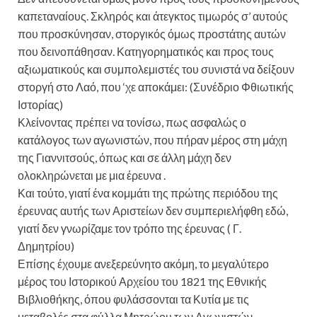
καπεταναίους. Σκληρός και άτεγκτος τιμωρός σ’ αυτούς
που προσκύνησαν, στοργικός όμως προστάτης αυτών
που δεινοπάθησαν. Κατηγορηματικός και προς τους
αξιωματικούς και συμπολεμιστές του συνιστά να δείξουν
στοργή στο Λαό, που ‘χε αποκάμει: (Συνέδριο Φθιωτικής
Ιστορίας)
Κλείνοντας πρέπει να τονίσω, πως ασφαλώς ο
κατάλογος των αγωνιστών, που πήραν μέρος στη μάχη
της Γιαννιτσούς, όπως και σε άλλη μάχη δεν
ολοκληρώνεται με μια έρευνα .
Και τούτο, γιατί ένα κομμάτι της πρώτης περιόδου της
έρευνας αυτής των Αριστείων δεν συμπεριελήφθη εδώ,
γιατί δεν γνωρίζαμε τον τρόπο της έρευνας ( Γ.
Δημητρίου)
Επίσης έχουμε ανεξερεύνητο ακόμη, το μεγαλύτερο
μέρος του Ιστορικού Αρχείου του 1821 της Εθνικής
Βιβλιοθήκης, όπου φυλάσσονται τα Κυτία με τις
μεταβολές στα φύλλα Μητρώου των Αγωνιστών.