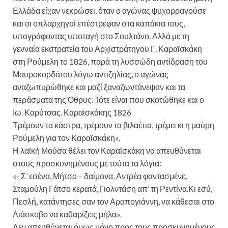
Ελλάδα είχαν νεκρώσει, όταν ο αγώνας ψυχορραγούσε
και οι οπλαρχηγοί επέστρεφαν στα καπάκια τους,
υπογράφοντας υποταγή στο Σουλτάνο. Αλλά με τη
γενναία εκστρατεία του Αρχιστράτηγου Γ. Καραϊσκάκη
στη Ρούμελη το 1826, παρά τη λυσσώδη αντίδραση του
Μαυροκορδάτου λόγω αντιζηλίας, ο αγώνας
αναζωπυρώθηκε και μαζί ξαναζωντάνεψαν και τα
περάσματα της Όθρυς. Τότε είναι που σκοτώθηκε και ο
Ιω. Καρύτσας. Καραϊσκάκης 1826
Τρέμουν τα κάστρα, τρέμουν τα βιλαέτια, τρέμει κι η μαύρη
Ρούμελη για τον Καραϊσκάκη».
Η λαϊκή Μούσα θέλει τον Καραϊσκάκη να απευθύνεται
στους προσκυνημένους με τούτα τα λόγια:
«- Σ’ εσένα, Μήτσο – δαίμονα, Αντρέα φαντασμένε,
Σταμούλη Γάτσο κερατά, Γιολντάση απ’ τη Ρεντίνα.Κι εσύ,
Πεσλή, κατάντησες σαν τον Αραπογιάννη, να κάθεσαι στο
Λιάσκοβο να καθαρίζεις μήλα».
Δεν απευθύνεται όμως μόνο προς τους προσκυνημένους