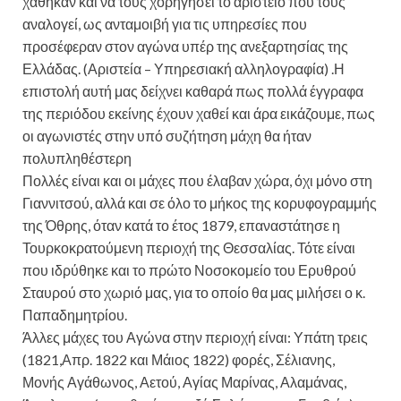
χάθηκαν και να τους χορηγήσει το αριστείο που τους
αναλογεί, ως ανταμοιβή για τις υπηρεσίες που
προσέφεραν στον αγώνα υπέρ της ανεξαρτησίας της
Ελλάδας. (Αριστεία – Υπηρεσιακή αλληλογραφία) .Η
επιστολή αυτή μας δείχνει καθαρά πως πολλά έγγραφα
της περιόδου εκείνης έχουν χαθεί και άρα εικάζουμε, πως
οι αγωνιστές στην υπό συζήτηση μάχη θα ήταν
πολυπληθέστερη
Πολλές είναι και οι μάχες που έλαβαν χώρα, όχι μόνο στη
Γιαννιτσού, αλλά και σε όλο το μήκος της κορυφογραμμής
της Όθρης, όταν κατά το έτος 1879, επαναστάτησε η
Τουρκοκρατούμενη περιοχή της Θεσσαλίας. Τότε είναι
που ιδρύθηκε και το πρώτο Νοσοκομείο του Ερυθρού
Σταυρού στο χωριό μας, για το οποίο θα μας μιλήσει ο κ.
Παπαδημητρίου.
Άλλες μάχες του Αγώνα στην περιοχή είναι: Υπάτη τρεις
(1821,Απρ. 1822 και Μάιος 1822) φορές, Σέλιανης,
Μονής Αγάθωνος, Αετού, Αγίας Μαρίνας, Αλαμάνας,