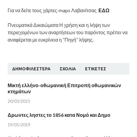
Για να δείτε τους χάρτες-maps Λαβανίτσας
ΕΔΩ
Πνευματικά Δικαιώματα Η χρήση και η λήψη των
περιεχομένων των αναρτήσεων του παρόντος πρέπει να
αναφέρεται με ευκρίνεια η “Πηγή” λήψης.
ΔΗΜΟΦΙΛΈΣΤΕΡΑ
ΣΧΌΛΙΑ
ΕΤΙΚΈΤΕΣ
Μικτή ελλήνο-οθωμανική Επιτροπή οθωμανικών
κτημάτων
20/03/2021
Δρωντες ληστες το 1856 κατα Νομό και Δημο
19/05/2019