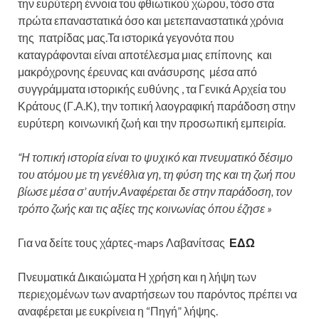
την ευρύτερη έννοια του φθιωτικού χώρου, τόσο στα
πρώτα επαναστατικά όσο και μετεπαναστατικά χρόνια
της πατρίδας μας.Τα ιστορικά γεγονότα που
καταγράφονται είναι αποτέλεσμα μιας επίπονης και
μακρόχρονης έρευνας και ανάσυρσης μέσα από
συγγράμματα ιστορικής ευθύνης , τα Γενικά Αρχεία του
Κράτους (Γ.Α.Κ), την τοπική λαογραφική παράδοση στην
ευρύτερη κοινωνική ζωή και την προσωπική εμπειρία.
“Η τοπική ιστορία είναι το ψυχικό και πνευματικό δέσιμο
του ατόμου με τη γενέθλια γη, τη φύση της και τη ζωή που
βίωσε μέσα σ’ αυτήν.Αναφέρεται δε στην παράδοση, τον
τρόπο ζωής και τις αξίες της κοινωνίας όπου έζησε »
Για να δείτε τους χάρτες-maps Λαβανίτσας
ΕΔΩ
Πνευματικά Δικαιώματα Η χρήση και η λήψη των
περιεχομένων των αναρτήσεων του παρόντος πρέπει να
αναφέρεται με ευκρίνεια η “Πηγή” λήψης.