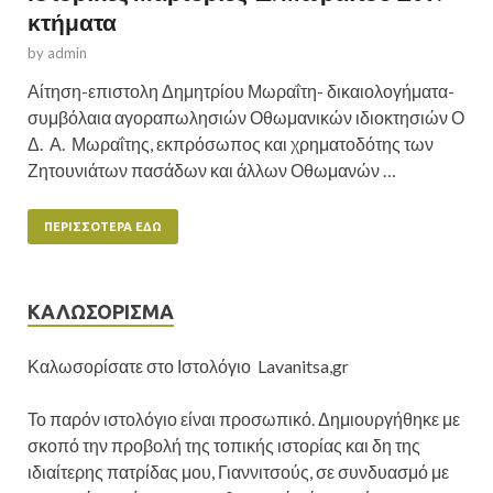
κτήματα
by
admin
Αίτηση-επιστολη Δημητρίου Μωραΐτη- δικαιολογήματα-
συμβόλαια αγοραπωλησιών Οθωμανικών ιδιοκτησιών Ο
Δ. Α. Μωραΐτης, εκπρόσωπος και χρηματοδότης των
Ζητουνιάτων πασάδων και άλλων Οθωμανών …
ΠΕΡΙΣΣΌΤΕΡΑ ΕΔΏ
ΚΑΛΩΣΟΡΙΣΜΑ
Καλωσορίσατε στο Ιστολόγιο Lavanitsa,gr
Το παρόν ιστολόγιο είναι προσωπικό. Δημιουργήθηκε με
σκοπό την προβολή της τοπικής ιστορίας και δη της
ιδιαίτερης πατρίδας μου, Γιαννιτσούς, σε συνδυασμό με