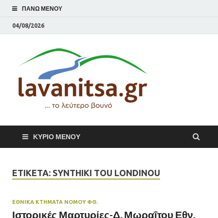
ΠΆΝΩ ΜΕΝΟΎ
04/08/2026
lavani
Το λεύτερο βουνό
ΚΎΡΙΟ ΜΕΝΟΎ
ΕΤΙΚΈΤΑ:
SYNTHIKI TOU LONDINOU
ΕΘΝΙΚΆ ΚΤΉΜΑΤΑ ΝΟΜΟΥ ΦΘ.
Ιστορικές Μαρτυρίες-Δ. Μωραΐτου Εθν.