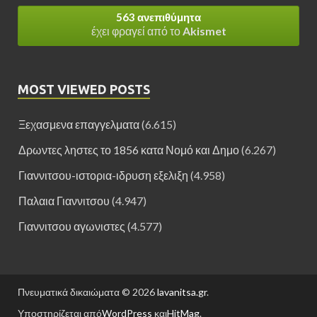
563 ανεπιθύμητα
έχει φραγεί από το
Akismet
MOST VIEWED POSTS
Ξεχασμενα επαγγελματα
(6.615)
Δρωντες ληστες το 1856 κατα Νομό και Δημο
(6.267)
Γιαννιτσου-ιστορια-ιδρυση εξελιξη
(4.958)
Παλαια Γιαννιτσου
(4.947)
Γιαννιτσου αγωνιστες
(4.577)
Πνευματικά δικαιώματα © 2026
lavanitsa.gr
.
Υποστηρίζεται από
WordPress
και
HitMag
.