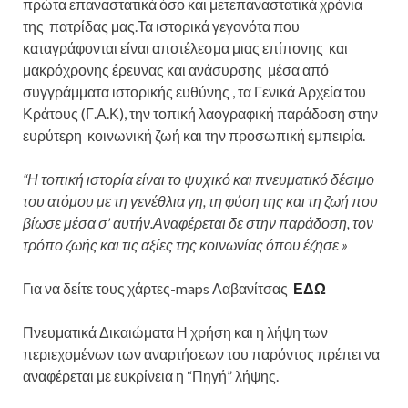
πρώτα επαναστατικά όσο και μετεπαναστατικά χρόνια
της πατρίδας μας.Τα ιστορικά γεγονότα που
καταγράφονται είναι αποτέλεσμα μιας επίπονης και
μακρόχρονης έρευνας και ανάσυρσης μέσα από
συγγράμματα ιστορικής ευθύνης , τα Γενικά Αρχεία του
Κράτους (Γ.Α.Κ), την τοπική λαογραφική παράδοση στην
ευρύτερη κοινωνική ζωή και την προσωπική εμπειρία.
“Η τοπική ιστορία είναι το ψυχικό και πνευματικό δέσιμο
του ατόμου με τη γενέθλια γη, τη φύση της και τη ζωή που
βίωσε μέσα σ’ αυτήν.Αναφέρεται δε στην παράδοση, τον
τρόπο ζωής και τις αξίες της κοινωνίας όπου έζησε »
Για να δείτε τους χάρτες-maps Λαβανίτσας
ΕΔΩ
Πνευματικά Δικαιώματα Η χρήση και η λήψη των
περιεχομένων των αναρτήσεων του παρόντος πρέπει να
αναφέρεται με ευκρίνεια η “Πηγή” λήψης.