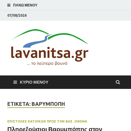
ΠΆΝΩ ΜΕΝΟΎ
07/08/2026
lavani
Το λεύτερο βουνό
ΚΎΡΙΟ ΜΕΝΟΎ
ΕΤΙΚΈΤΑ:
ΒΑΡΥΜΠΌΠΗ
ΕΠΙΣΤΟΛΕΣ ΚΑΤΟΙΚΩΝ ΠΡΟΣ ΤΟΝ ΒΑΣ. ΟΘΩΝΑ
Πληρεξούσιοι Βαρυμπόπης στον