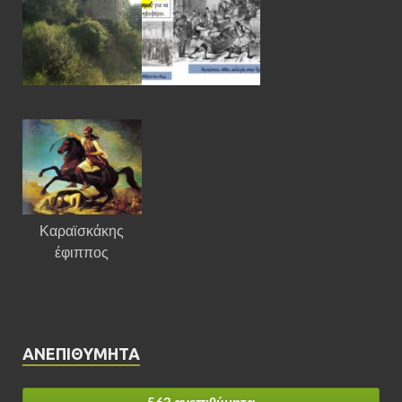
Καραϊσκάκης
έφιππος
ΑΝΕΠΙΘΎΜΗΤΑ
563 ανεπιθύμητα