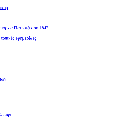
πάτης
παρχία Πατρατζικίου 1843
 τοπικές εφημερίδες
των
λιούρι