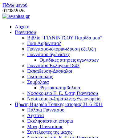
Μεταπηδήστε
Πάνω μενού
στο
01/08/2026
περιεχόμενο
lavanitsa.gr
Αρχική
Το λεύτερο βουνό
Γιαννιτσου
Βιβλίο “ΓΙΑΝΙΝΤΣΟΥ Πατρίδα μου”
Γιατι Λαβανιτσα?
Γιαννιτσου-ιστορια-ιδρυση εξελιξη
Γιαννιτσου αγωνιστες
Ομαδικες αιτησεις αγωνιστων
Γιαννιτσου Εκλογικα 1843
Εκπαιδευση-Δασκαλοι
Γιωτοπουλος
Συμβολαια
Ψηφιακα-συμβολαια
Νοσοκομειο Ε. Ε. Σ.στη Γιαννιτσου
Νοσοκομειο-Στρατωνες-Υγειονομείο
Πρωτη Ημεριδα Τοπικης ιστοριας 31-6-2011
Παλαια Γιαννιτσου
Ληστεια
Εκκλησιαστικη ιστορια
Μαχη Γιαννιτσους
Συντελεστες της μαχης
Νοσοκομειο Ε. Ε. Σ.στη Γιαννιτσου