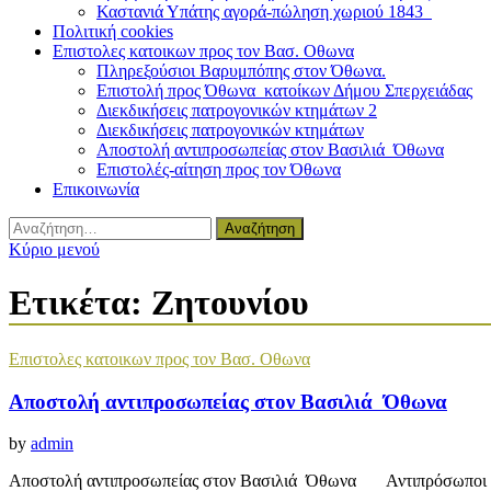
Καστανιά Υπάτης αγορά-πώληση χωριού 1843
Πολιτική cookies
Επιστολες κατοικων προς τον Βασ. Οθωνα
Πληρεξούσιοι Βαρυμπόπης στον Όθωνα.
Επιστολή προς Όθωνα κατοίκων Δήμου Σπερχειάδας
Διεκδικήσεις πατρογονικών κτημάτων 2
Διεκδικήσεις πατρογονικών κτημάτων
Αποστολή αντιπροσωπείας στον Βασιλιά Όθωνα
Επιστολές-αίτηση προς τον Όθωνα
Επικοινωνία
Αναζήτηση
για:
Κύριο μενού
Ετικέτα:
Ζητουνίου
Επιστολες κατοικων προς τον Βασ. Οθωνα
Αποστολή αντιπροσωπείας στον Βασιλιά Όθωνα
by
admin
Αποστολή αντιπροσωπείας στον Βασιλιά Όθωνα Αντιπρόσωποι Νομ