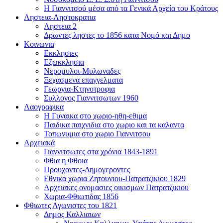
Η Γιαννιτσού μέσα από τα Γενικά Αρχεία του Κράτους
Ληστεια-Ληστοκρατια
Ληστεια 2
Δρωντες ληστες το 1856 κατα Νομό και Δημο
Κοινωνια
Εκκλησιες
Εξωκκλησια
Νερομυλοι-Μυλωναδες
Ξεχασμενα επαγγελματα
Γεωργια-Κτηνοτροφια
Συλλογος Γιαννιτσωτων 1960
Λαογραφικα
Η Γυναικα στο χωριο-ηθη-εθιμα
Παιδικα παιχνιδια στο χωριο και τα καλαντα
Τοπωνυμια στο χωριο Γιαννιτσου
Αρχειακά
Γιαννιτσωτες στα χρόνια 1843-1891
Φθια η Φθοια
Προυχοντες-Δημογεροντες
Εθνικα χωρια Ζητουνιου-Πατρατζικιου 1829
Αρχειακες ονομασιες οικισμων Πατρατζικιου
Χωρια-Φθιωτιδας 1856
Φθιωτες Αγωνιστες του 1821
Δημος Καλλιαιων