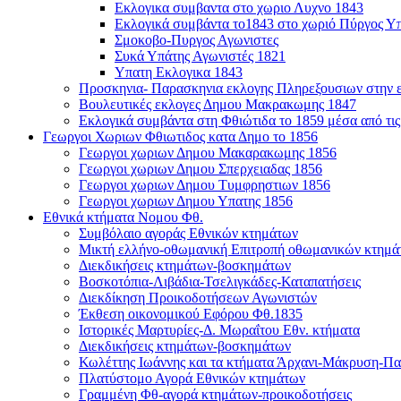
Εκλογικα συμβαντα στο χωριο Λυχνο 1843
Εκλογικά συμβάντα το1843 στο χωριό Πύργος Υ
Σμοκοβο-Πυργος Αγωνιστες
Συκά Υπάτης Αγωνιστές 1821
Υπατη Εκλογικα 1843
Προσκηνια- Παρασκηνια εκλογης Πληρεξουσιων στην ε
Βουλευτικές εκλογες Δημου Μακρακωμης 1847
Εκλογικά συμβάντα στη Φθιώτιδα το 1859 μέσα από τις
Γεωργοι Χωριων Φθιωτιδος κατα Δημο το 1856
Γεωργοι χωριων Δημου Μακαρακωμης 1856
Γεωργοι χωριων Δημου Σπερχειαδας 1856
Γεωργοι χωριων Δημου Τυμφρηστιων 1856
Γεωργοι χωριων Δημου Υπατης 1856
Εθνικά κτήματα Νομου Φθ.
Συμβόλαιο αγοράς Εθνικών κτημάτων
Μικτή ελλήνο-οθωμανική Επιτροπή οθωμανικών κτημά
Διεκδικήσεις κτημάτων-βοσκημάτων
Βοσκοτόπια-Λιβάδια-Τσελιγκάδες-Καταπατήσεις
Διεκδίκηση Προικοδοτήσεων Αγωνιστών
Έκθεση οικονομικού Εφόρου Φθ.1835
Ιστορικές Μαρτυρίες-Δ. Μωραΐτου Εθν. κτήματα
Διεκδικήσεις κτημάτων-βοσκημάτων
Κωλέττης Ιωάννης και τα κτήματα Άρχανι-Μάκρυση-Πα
Πλατύστομο Αγορά Εθνικών κτημάτων
Γραμμένη Φθ-αγορά κτημάτων-προικοδοτήσεις