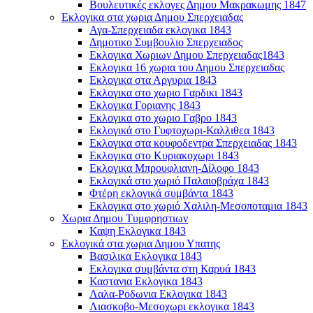
Βουλευτικές εκλογες Δημου Μακρακωμης 1847
Εκλογικα στα χωρια Δημου Σπερχειαδας
Αγα-Σπερχειαδα εκλογικα 1843
Δημοτικο Συμβουλιο Σπερχειαδος
Εκλογικα Χωριων Δημου Σπερχειαδας1843
Εκλογικα 16 χωρια του Δημου Σπερχειαδας
Εκλογικα στα Αργυρια 1843
Εκλογικα στο χωριο Γαρδικι 1843
Εκλογικα Γοριανης 1843
Εκλογικα στο χωριο Γαβρο 1843
Εκλογικά στο Γυφτοχωρι-Καλλιθεα 1843
Εκλογικα στα κουφοδεντρα Σπερχειαδας 1843
Εκλογικα στο Κυριακοχωρι 1843
Εκλογικα Μπρουφλιανη-Δίλοφο 1843
Εκλογικά στο χωριό Παλαιοβράχα 1843
Φτέρη εκλογικά συμβάντα 1843
Εκλογικα στο χωριό Χαλιλη-Μεσοποταμια 1843
Χωρια Δημου Τυμφρηστιων
Καψη Εκλογικα 1843
Εκλογικά στα χωρια Δημου Υπατης
Βασιλικα Εκλογικα 1843
Εκλογικα συμβάντα στη Καρυά 1843
Καστανια Εκλογικα 1843
Λαλα-Ροδωνια Εκλογικα 1843
Λιασκοβο-Μεσοχωρι εκλογικα 1843