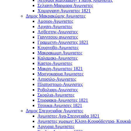
Νεοχωρι Καλλιαιων- Υπάτης Αγωνιστες
Σελιανη-Μαρμαρα Αγωνιστες
Χομιργιανη Αγωνιστες 1821
Δημος Μακρακώμης Αγωνιστες
Αμουρι-Αγωνιστες
Αρχανι-Αγωνιστες
Ασβεστης-Αγωνιστες
Γιαννιτσου αγωνιστες
Γραμμενη-Αγωνιστες 1821
Κουρνοβο-Αγωνιστες
Μακρακωμη Αγωνιστες
Καλαμακι-Αγωνιστες
Καστρι-Αγωνιστες
Μακρη-Αγωνιστες 1821
Μοσχοκαρυα Αγωνιστες
Λιτοσιλο-Αγωνιστες
Πλατυστομο-Αγωνιστες
Ροβολιαρι-Αγωνιστες
Σκορλια-Αγωνιστες
Στυρφακα-Αγωνιστες 1821
Τσουκα-Αγωνισες 1821
Δημος Σπερχειαδας Αγωνιστες
Αγωνιστες Αγα-Σπερχειαδα 1821
Αγωνιστες χωριων: Κλονι-Κουφόδεντρα- Κουκιά
Αργυρια Αγωνιστες