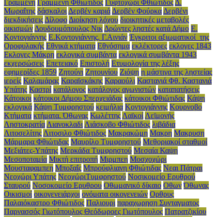
Γραμμένη
Γραμμενη Φθιωτιδος
Γυφτοχώρι Φθιώτιδος
Δ.
Μωραΐτης
δάσκαλοι
Δερβέν καριά
Δερβέν Φούρκα
Δερβένι
διεκδικήσεις
Δίλοφο
Διοίκηση λόχου
διοικητικές μεταβολές
οικισμών
Δουδουμόπουλος Νικ
Δρώντες ληστές κατά Δήμο
Ε.
Κοντογιάννης
Ε.Κοντογιάννης. Γ.Αινιάν
Έγκριτοι αξιωματικοί της
Οροφυλακής
Εθνικά κτήματα
Εθνόσημα
εκλέκτορες
εκλογες 1843
Εκλογες Μάκρη
εκλογικά συμβάντα
εκλογικά συμβάντα 1943
εκχερσώσεις
Επετειακό
Επιστολή
Ετυμολογία της λέξης
εφημερίδες 1859
Ζητούνι
Ζητουνίου
Ζιόψη
η μάστιγα της ληστείας
ιερείς
Καλαμάρας
Καραϊσκάκης
Καραούλι
Καστανιά Φθ. Καστανιά
Υπάτης
Καστρί
κατάλογος
κατάλογος αγωνιστών
καταπατήσεις
Κάτοικοι
κάτοικοι Δήμου Σπερχειάδας
κάτοικοι Φθιώτιδας
Κάψη
εκλογικά
Κάψη Τυμφρηστού
κειμήλια
Κοντογιάννης
Κουρνοβο
Κτήματα
κτήματα. Όθωνας
Κωλέττης
Λαϊκοί
Λεϊμονής
Ληστοκρατία
Λιανoκλαδι
Λιάσκοβο Φθιώτιδος
λιβάδια
Λιτοσελίτης
Λιτοσιλο Φθιώτιδος
Μακρακώμη
Μακρη
Μακρυση
Μάρμαρα Φθιώτιδας
Μαυρίλο Τυμφρηστού
Μεθοριακοί σταθμοί
Μεξιάτες-Υπάτης
Μερκάδα Τυμφρηστού
Μεσαία Καψη
Μεσοποταμία
Μικτή επιτροπή
Μιρμπεη
Μοσχοχώρι
Μουσταφαμπεη
Μποξαΐς
Μπρούφλιανη Φθιώτιδας
Νεαι Πάτραι
Νεοχώρι Υπάτης
ΝεοχώριΤυμφρηστού
Νοσικομείο Ερυθρού
Σταυρού
Νοσοκομείο Ερυθρου
Οθωμανικό δίκαιο
Οθων
Όθωνας
Οικισμοί
οικογενειάρχοι
ονόματα οικογενειών
Ορθρυς
Παλαιόκαστρο Φθιώτιδος
Παλιουρι
παραχωρηση Συνταγματος
Παρνασσός Γιωτόπουλος Θεόδωροες Γιωτόπουλος
Πατρατζικίου