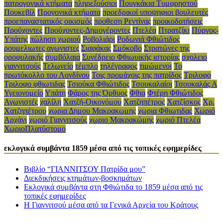
πατρογονικά κτήματα
πληρεξούσιοι
Πουγκάκια Τυμφρηστού
Πουκεβίλ
Προγονικά κτήματα
προεδρικοί υποψηφιοι βουλευτές
προεπαναστατικός οικισμός
προθεση Ρεντίνας
προικοδοτήσεις
Προύχοντες
Προύχοντες-Δημογέροντες
Πτελέα
Πτρατζίκι
Πύργος-
Υπάτης
πώληση χωριού
Ροβολιάρι
Ροδωνιά Φθιώτιδος
ρουμελιωτες αγωνιστες
Σιαφάκας
Σμόκοβο
Στρατώνες της
οροφυλακής
συμβόλαια
Συνέδρειο Φθιωυικής ιστορίας
σχολειο
γιαννιτσούς
Τελωνείο
τέμπλο
τηλέγραφος
τιμώμενοι
Το
πρωτόκολλο του Λονδίνου
Τοις προμάχοις της πατρίδος
Τριλοφο
Τριλοφο φθιωτιδας
Τσιούκα Φθιώτιδος
Τσουκαλαίοι
Τσουκαλάς Α
Υγειονομείο
Υπάτη
Φάρος της Όρθυος
Φθια
Φτέρη Φθιώτιδος
Αγωνιστές
χαλίλη
Χατζή-Οικονόμου
Χατζηπέτρος
Χατζίσκος
Χρ.
Χατζηπέτρου
χωρια Δημου Μακρακωμης
χωρια Φθιωτιδας
Χωριό
Αρχάνι
χωριό Γιαννιτσούς
χωριο Μακρακώμης
χωριό Πτελέα
ΧωριοΠλατύστομο
εκλογικά συμβάντα 1859 μέσα από τις τοπικές εφημερίδες
Βιβλίο “ΓΙΑΝΝΙΤΣΟΥ Πατρίδα μου”
Διεκδικήσεις κτημάτων-βοσκημάτων
Εκλογικά συμβάντα στη Φθιώτιδα το 1859 μέσα από τις
τοπικές εφημερίδες
Η Γιαννιτσού μέσα από τα Γενικά Αρχεία του Κράτους