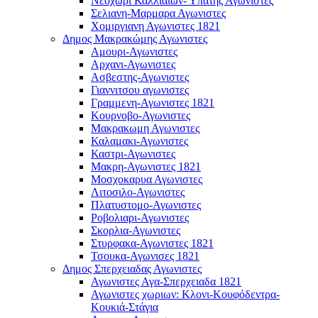
Νεοχωρι Καλλιαιων- Υπάτης Αγωνιστες
Σελιανη-Μαρμαρα Αγωνιστες
Χομιργιανη Αγωνιστες 1821
Δημος Μακρακώμης Αγωνιστες
Αμουρι-Αγωνιστες
Αρχανι-Αγωνιστες
Ασβεστης-Αγωνιστες
Γιαννιτσου αγωνιστες
Γραμμενη-Αγωνιστες 1821
Κουρνοβο-Αγωνιστες
Μακρακωμη Αγωνιστες
Καλαμακι-Αγωνιστες
Καστρι-Αγωνιστες
Μακρη-Αγωνιστες 1821
Μοσχοκαρυα Αγωνιστες
Λιτοσιλο-Αγωνιστες
Πλατυστομο-Αγωνιστες
Ροβολιαρι-Αγωνιστες
Σκορλια-Αγωνιστες
Στυρφακα-Αγωνιστες 1821
Τσουκα-Αγωνισες 1821
Δημος Σπερχειαδας Αγωνιστες
Αγωνιστες Αγα-Σπερχειαδα 1821
Αγωνιστες χωριων: Κλονι-Κουφόδεντρα-
Κουκιά-Στάγια