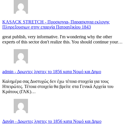
KASACK STRETCH
-
Προσκηνια- Παρασκηνια εκλογης
Πληρεξουσιων στην επαρχία Πατρατζικίου 1843
great publish, very informative. I'm wondering why the other
experts of this sector don't realize this. You should continue your…
admin
-
Δρωντες ληστες το 1856 κατα Νομό και Δημο
Καλημέρα σας Δυστυχώς δεν έχω τέτοια στοιχεία για τους
Ηπειρώτες. Τέτοια στοιχεία θα βρείτε στα Γενικά Αρχεία του
Κράτους (ΓΑΚ)…
Δανάη
-
Δρωντες ληστες το 1856 κατα Νομό και Δημο