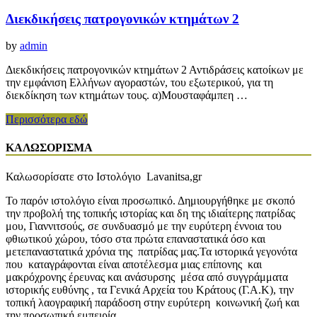
Διεκδικήσεις πατρογονικών κτημάτων 2
by
admin
Διεκδικήσεις πατρογονικών κτημάτων 2 Αντιδράσεις κατοίκων με
την εμφάνιση Ελλήνων αγοραστών, του εξωτερικού, για τη
διεκδίκηση των κτημάτων τους. α)Μουσταφάμπεη …
Διεκδικήσεις
Περισσότερα εδώ
πατρογονικών
κτημάτων
ΚΑΛΩΣΟΡΙΣΜΑ
2
Καλωσορίσατε στο Ιστολόγιο Lavanitsa,gr
Το παρόν ιστολόγιο είναι προσωπικό. Δημιουργήθηκε με σκοπό
την προβολή της τοπικής ιστορίας και δη της ιδιαίτερης πατρίδας
μου, Γιαννιτσούς, σε συνδυασμό με την ευρύτερη έννοια του
φθιωτικού χώρου, τόσο στα πρώτα επαναστατικά όσο και
μετεπαναστατικά χρόνια της πατρίδας μας.Τα ιστορικά γεγονότα
που καταγράφονται είναι αποτέλεσμα μιας επίπονης και
μακρόχρονης έρευνας και ανάσυρσης μέσα από συγγράμματα
ιστορικής ευθύνης , τα Γενικά Αρχεία του Κράτους (Γ.Α.Κ), την
τοπική λαογραφική παράδοση στην ευρύτερη κοινωνική ζωή και
την προσωπική εμπειρία.