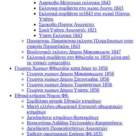
Λιασκοβο-Μεσοχωρι εκλογικα 1843
Εκλογικα συμβαντα στο χωριο Λυχνο 1843
Εκλογικά συμβάντα το1843 στο χωριό Πύργος
Υπάτης
Σμοκοβο-Πυργος Αγωνιστες
Συκά Υπάτης Αγωνιστές 1821
Υπατη Εκλογικα 1843
Προσκηνια- Παρασκηνια εκλογης Πληρεξουσιων στην
επαρχία Πατρατζικίου 1843
Βουλευτικές εκλογες Δημου Μακρακωμης 1847
Εκλογικά συμβάντα στη Φθιώτιδα το 1859 μέσα από
τις τοπικές εφημερίδες
Γεωργοι Χωριων Φθιωτιδος κατα Δημο το 1856
Γεωργοι χωριων Δημου Μακαρακωμης 1856
Γεωργοι χωριων Δημου Σπερχειαδας 1856
Γεωργοι χωριων Δημου Τυμφρηστιων 1856
Γεωργοι χωριων Δημου Υπατης 1856
Εθνικά κτήματα Νομου Φθ.
Συμβόλαιο αγοράς Εθνικών κτημάτων
Μικτή ελλήνο-οθωμανική Επιτροπή οθωμανικών
κτημάτων
Διεκδικήσεις κτημάτων-βοσκημάτων
Βοσκοτόπια-Λιβάδια-Τσελιγκάδες-Καταπατήσεις
Διεκδίκηση Προικοδοτήσεων Αγωνιστών
Έκθεση οικονομικού Εφόρου Φθ.1835