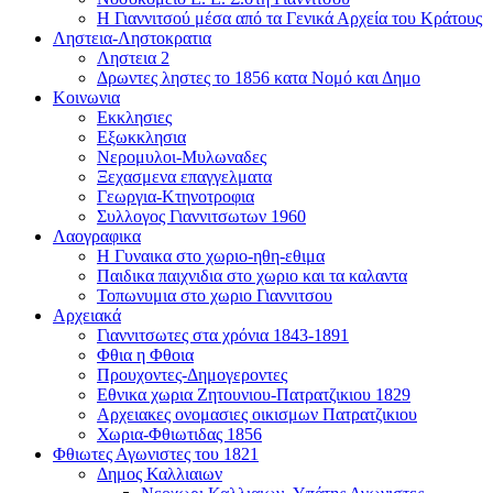
Η Γιαννιτσού μέσα από τα Γενικά Αρχεία του Κράτους
Ληστεια-Ληστοκρατια
Ληστεια 2
Δρωντες ληστες το 1856 κατα Νομό και Δημο
Κοινωνια
Εκκλησιες
Εξωκκλησια
Νερομυλοι-Μυλωναδες
Ξεχασμενα επαγγελματα
Γεωργια-Κτηνοτροφια
Συλλογος Γιαννιτσωτων 1960
Λαογραφικα
Η Γυναικα στο χωριο-ηθη-εθιμα
Παιδικα παιχνιδια στο χωριο και τα καλαντα
Τοπωνυμια στο χωριο Γιαννιτσου
Αρχειακά
Γιαννιτσωτες στα χρόνια 1843-1891
Φθια η Φθοια
Προυχοντες-Δημογεροντες
Εθνικα χωρια Ζητουνιου-Πατρατζικιου 1829
Αρχειακες ονομασιες οικισμων Πατρατζικιου
Χωρια-Φθιωτιδας 1856
Φθιωτες Αγωνιστες του 1821
Δημος Καλλιαιων