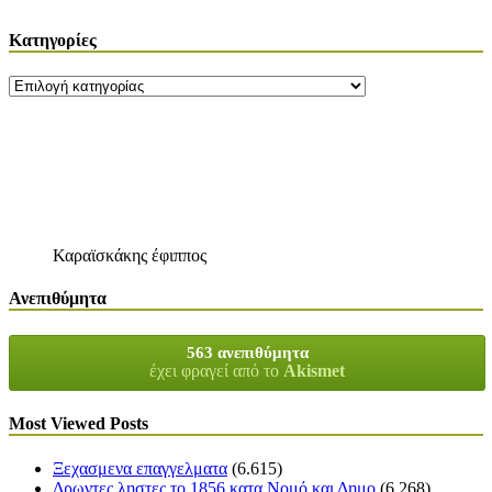
Kατηγορίες
Kατηγορίες
Καραϊσκάκης έφιππος
Ανεπιθύμητα
563 ανεπιθύμητα
έχει φραγεί από το
Akismet
Most Viewed Posts
Ξεχασμενα επαγγελματα
(6.615)
Δρωντες ληστες το 1856 κατα Νομό και Δημο
(6.268)