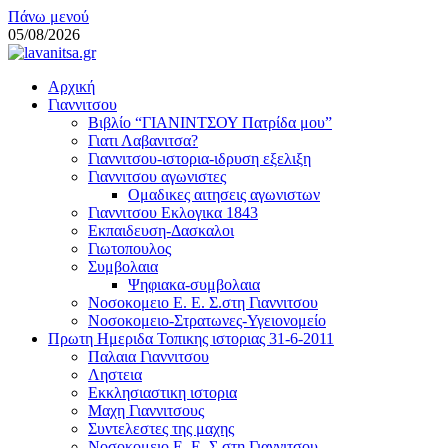
Μεταπηδήστε
Πάνω μενού
στο
05/08/2026
περιεχόμενο
lavanitsa.gr
Αρχική
Το λεύτερο βουνό
Γιαννιτσου
Βιβλίο “ΓΙΑΝΙΝΤΣΟΥ Πατρίδα μου”
Γιατι Λαβανιτσα?
Γιαννιτσου-ιστορια-ιδρυση εξελιξη
Γιαννιτσου αγωνιστες
Ομαδικες αιτησεις αγωνιστων
Γιαννιτσου Εκλογικα 1843
Εκπαιδευση-Δασκαλοι
Γιωτοπουλος
Συμβολαια
Ψηφιακα-συμβολαια
Νοσοκομειο Ε. Ε. Σ.στη Γιαννιτσου
Νοσοκομειο-Στρατωνες-Υγειονομείο
Πρωτη Ημεριδα Τοπικης ιστοριας 31-6-2011
Παλαια Γιαννιτσου
Ληστεια
Εκκλησιαστικη ιστορια
Μαχη Γιαννιτσους
Συντελεστες της μαχης
Νοσοκομειο Ε. Ε. Σ.στη Γιαννιτσου