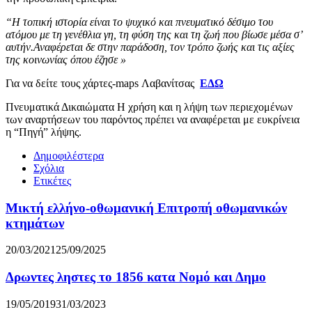
“Η τοπική ιστορία είναι το ψυχικό και πνευματικό δέσιμο του
ατόμου με τη γενέθλια γη, τη φύση της και τη ζωή που βίωσε μέσα σ’
αυτήν.Αναφέρεται δε στην παράδοση, τον τρόπο ζωής και τις αξίες
της κοινωνίας όπου έζησε »
Για να δείτε τους χάρτες-maps Λαβανίτσας
ΕΔΩ
Πνευματικά Δικαιώματα Η χρήση και η λήψη των περιεχομένων
των αναρτήσεων του παρόντος πρέπει να αναφέρεται με ευκρίνεια
η “Πηγή” λήψης.
Δημοφιλέστερα
Σχόλια
Ετικέτες
Μικτή ελλήνο-οθωμανική Επιτροπή οθωμανικών
κτημάτων
20/03/2021
25/09/2025
Δρωντες ληστες το 1856 κατα Νομό και Δημο
19/05/2019
31/03/2023