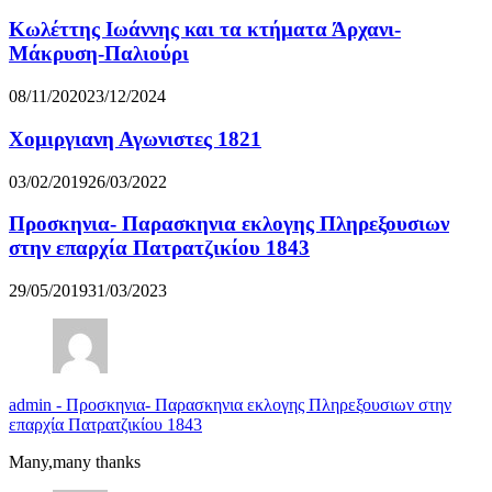
Κωλέττης Ιωάννης και τα κτήματα Άρχανι-
Μάκρυση-Παλιούρι
08/11/2020
23/12/2024
Χομιργιανη Αγωνιστες 1821
03/02/2019
26/03/2022
Προσκηνια- Παρασκηνια εκλογης Πληρεξουσιων
στην επαρχία Πατρατζικίου 1843
29/05/2019
31/03/2023
admin
-
Προσκηνια- Παρασκηνια εκλογης Πληρεξουσιων στην
επαρχία Πατρατζικίου 1843
Many,many thanks