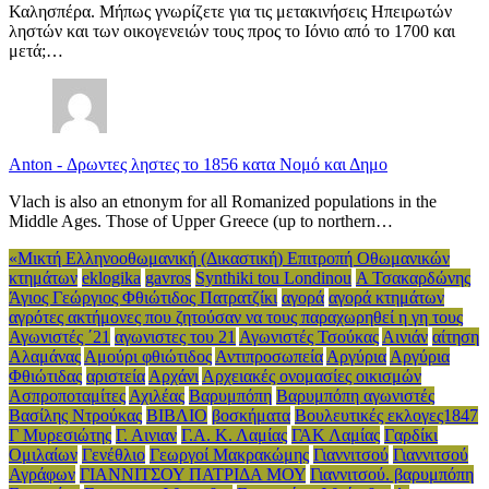
Καλησπέρα. Μήπως γνωρίζετε για τις μετακινήσεις Ηπειρωτών
ληστών και των οικογενειών τους προς το Ιόνιο από το 1700 και
μετά;…
Anton
-
Δρωντες ληστες το 1856 κατα Νομό και Δημο
Vlach is also an etnonym for all Romanized populations in the
Middle Ages. Those of Upper Greece (up to northern…
«Μικτή Ελληνοοθωμανική (Δικαστική) Επιτροπή Οθωμανικών
κτημάτων
eklogika
gavros
Synthiki tou Londinou
Α Τσακαρδώνης
Άγιος Γεώργιος Φθιώτιδος Πατρατζίκι
αγορά
αγορά κτημάτων
αγρότες ακτήμονες που ζητούσαν να τους παραχωρηθεί η γη τους
Αγωνιστές ΄21
αγωνιστες του 21
Αγωνιστές Τσούκας
Αινιάν
αίτηση
Αλαμάνας
Αμούρι φθιώτιδος
Αντιπροσωπεία
Αργύρια
Αργύρια
Φθιώτιδας
αριστεία
Αρχάνι
Αρχειακές ονομασίες οικισμών
Ασπροποταμίτες
Αχιλέας
Βαρυμπόπη
Βαρυμπόπη αγωνιστές
Βασίλης Ντρούκας
ΒΙΒΛΙΟ
βοσκήματα
Βουλευτικές εκλογες1847
Γ Μυρεσιώτης
Γ. Αινιαν
Γ.Α. Κ. Λαμίας
ΓΑΚ Λαμίας
Γαρδίκι
Ομιλαίων
Γενέθλιο
Γεωργοί Μακρακώμης
Γιαννιτσού
Γιαννιτσού
Αγράφων
ΓΙΑΝΝΙΤΣΟΥ ΠΑΤΡΙΔΑ ΜΟΥ
Γιαννιτσού. βαρυμπόπη