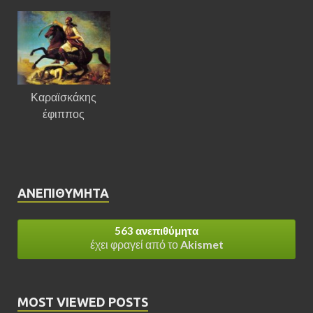
Καραϊσκάκης
έφιππος
ΑΝΕΠΙΘΎΜΗΤΑ
563 ανεπιθύμητα
έχει φραγεί από το
Akismet
MOST VIEWED POSTS