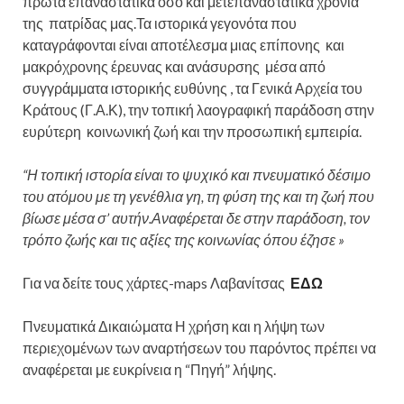
πρώτα επαναστατικά όσο και μετεπαναστατικά χρόνια
της πατρίδας μας.Τα ιστορικά γεγονότα που
καταγράφονται είναι αποτέλεσμα μιας επίπονης και
μακρόχρονης έρευνας και ανάσυρσης μέσα από
συγγράμματα ιστορικής ευθύνης , τα Γενικά Αρχεία του
Κράτους (Γ.Α.Κ), την τοπική λαογραφική παράδοση στην
ευρύτερη κοινωνική ζωή και την προσωπική εμπειρία.
“Η τοπική ιστορία είναι το ψυχικό και πνευματικό δέσιμο
του ατόμου με τη γενέθλια γη, τη φύση της και τη ζωή που
βίωσε μέσα σ’ αυτήν.Αναφέρεται δε στην παράδοση, τον
τρόπο ζωής και τις αξίες της κοινωνίας όπου έζησε »
Για να δείτε τους χάρτες-maps Λαβανίτσας
ΕΔΩ
Πνευματικά Δικαιώματα Η χρήση και η λήψη των
περιεχομένων των αναρτήσεων του παρόντος πρέπει να
αναφέρεται με ευκρίνεια η “Πηγή” λήψης.