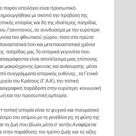
ο παρόν ιστολόγιο είναι προσωπικό.
ημιουργήθηκε με σκοπό την προβολή της
οπικής ιστορίας και δη της ιδιαίτερης πατρίδας
ου, Γιαννιτσούς, σε συνδυασμό με την ευρύτερη
ννοια του φθιωτικού χώρου, τόσο στα πρώτα
παναστατικά όσο και μετεπαναστατικά χρόνια
ης πατρίδας μας.Τα ιστορικά γεγονότα που
αταγράφονται είναι αποτέλεσμα μιας επίπονης
αι μακρόχρονης έρευνας και ανάσυρσης μέσα
πό συγγράμματα ιστορικής ευθύνης , τα Γενικά
ρχεία του Κράτους (Γ.Α.Κ), την τοπική
αογραφική παράδοση στην ευρύτερη κοινωνική
ωή και την προσωπική εμπειρία.
Η τοπική ιστορία είναι το ψυχικό και πνευματικό
έσιμο του ατόμου με τη γενέθλια γη, τη φύση της
αι τη ζωή που βίωσε μέσα σ’ αυτήν.Αναφέρεται
ε στην παράδοση, τον τρόπο ζωής και τις αξίες