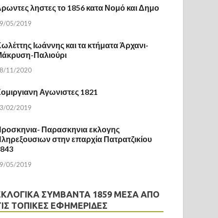
ρωντες ληστες το 1856 κατα Νομό και Δημο
9/05/2019
ωλέττης Ιωάννης και τα κτήματα Άρχανι-
Μάκρυση-Παλιούρι
8/11/2020
ομιργιανη Αγωνιστες 1821
3/02/2019
ροσκηνια- Παρασκηνια εκλογης
ληρεξουσιων στην επαρχία Πατρατζικίου
1843
9/05/2019
ΕΚΛΟΓΙΚΆ ΣΥΜΒΆΝΤΑ 1859 ΜΈΣΑ ΑΠΌ
ΤΙΣ ΤΟΠΙΚΈΣ ΕΦΗΜΕΡΊΔΕΣ