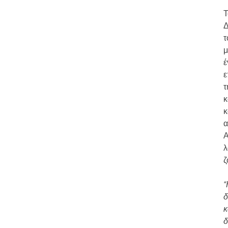
Τ
Δ
τ
μ
έ
ε
τ
κ
κ
α
Α
λ
ζ
“
δ
κ
δ