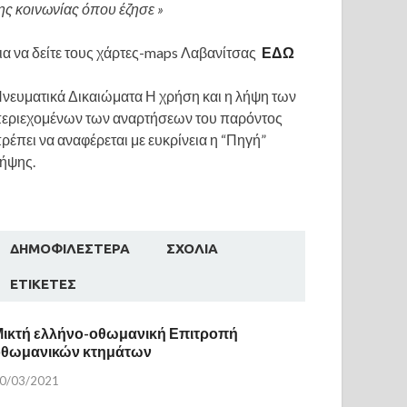
ης κοινωνίας όπου έζησε »
ια να δείτε τους χάρτες-maps Λαβανίτσας
ΕΔΩ
νευματικά Δικαιώματα Η χρήση και η λήψη των
εριεχομένων των αναρτήσεων του παρόντος
ρέπει να αναφέρεται με ευκρίνεια η “Πηγή”
ήψης.
ΔΗΜΟΦΙΛΈΣΤΕΡΑ
ΣΧΌΛΙΑ
ΕΤΙΚΈΤΕΣ
ικτή ελλήνο-οθωμανική Επιτροπή
οθωμανικών κτημάτων
0/03/2021