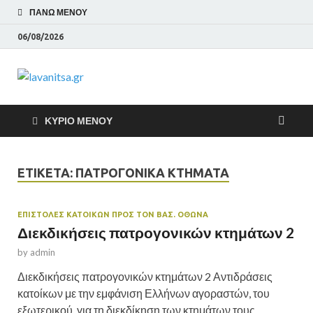
ΠΆΝΩ ΜΕΝΟΎ
06/08/2026
lavanitsa.gr
Το λεύτερο βουνό
ΚΎΡΙΟ ΜΕΝΟΎ
ΕΤΙΚΈΤΑ:
ΠΑΤΡΟΓΟΝΙΚΆ ΚΤΉΜΑΤΑ
ΕΠΙΣΤΟΛΕΣ ΚΑΤΟΙΚΩΝ ΠΡΟΣ ΤΟΝ ΒΑΣ. ΟΘΩΝΑ
Διεκδικήσεις πατρογονικών κτημάτων 2
by
admin
Διεκδικήσεις πατρογονικών κτημάτων 2 Αντιδράσεις
κατοίκων με την εμφάνιση Ελλήνων αγοραστών, του
εξωτερικού, για τη διεκδίκηση των κτημάτων τους.