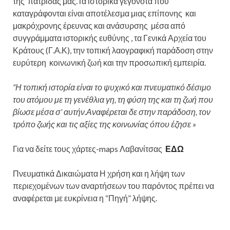
της πατρίδας μας.Τα ιστορικά γεγονότα που
καταγράφονται είναι αποτέλεσμα μιας επίπονης και
μακρόχρονης έρευνας και ανάσυρσης μέσα από
συγγράμματα ιστορικής ευθύνης , τα Γενικά Αρχεία του
Κράτους (Γ.Α.Κ), την τοπική λαογραφική παράδοση στην
ευρύτερη κοινωνική ζωή και την προσωπική εμπειρία.
“Η τοπική ιστορία είναι το ψυχικό και πνευματικό δέσιμο
του ατόμου με τη γενέθλια γη, τη φύση της και τη ζωή που
βίωσε μέσα σ’ αυτήν.Αναφέρεται δε στην παράδοση, τον
τρόπο ζωής και τις αξίες της κοινωνίας όπου έζησε »
Για να δείτε τους χάρτες-maps Λαβανίτσας
ΕΔΩ
Πνευματικά Δικαιώματα Η χρήση και η λήψη των
περιεχομένων των αναρτήσεων του παρόντος πρέπει να
αναφέρεται με ευκρίνεια η “Πηγή” λήψης.