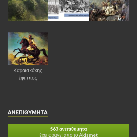
Καραϊσκάκης
έφιππος
ΑΝΕΠΙΘΎΜΗΤΑ
563 ανεπιθύμητα
έχει φραγεί από το
Akismet