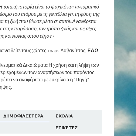
Η τοπική ιστορία είναι το ψυχικό και πνευματικό
έσιμο του ατόμου με τη γενέθλια γη, τη φύση της
αι τη ζωή που βίωσε μέσα σ’ αυτήν.Αναφέρεται
ε στην παράδοση, τον τρόπο ζωής και τις αξίες
ης κοινωνίας όπου έζησε »
ια να δείτε τους χάρτες-maps Λαβανίτσας
ΕΔΩ
νευματικά Δικαιώματα Η χρήση και η λήψη των
εριεχομένων των αναρτήσεων του παρόντος
ρέπει να αναφέρεται με ευκρίνεια η “Πηγή”
ήψης.
ΔΗΜΟΦΙΛΈΣΤΕΡΑ
ΣΧΌΛΙΑ
ΕΤΙΚΈΤΕΣ