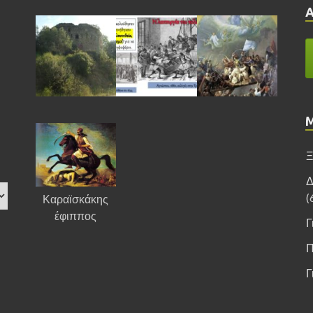
Ξ
Δ
(
Καραϊσκάκης
έφιππος
Γ
Π
Γ