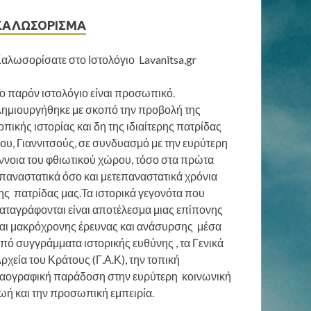
ΚΑΛΩΣΟΡΙΣΜΑ
αλωσορίσατε στο Ιστολόγιο Lavanitsa,gr
ο παρόν ιστολόγιο είναι προσωπικό.
ημιουργήθηκε με σκοπό την προβολή της
οπικής ιστορίας και δη της ιδιαίτερης πατρίδας
ου, Γιαννιτσούς, σε συνδυασμό με την ευρύτερη
ννοια του φθιωτικού χώρου, τόσο στα πρώτα
παναστατικά όσο και μετεπαναστατικά χρόνια
ης πατρίδας μας.Τα ιστορικά γεγονότα που
αταγράφονται είναι αποτέλεσμα μιας επίπονης
αι μακρόχρονης έρευνας και ανάσυρσης μέσα
πό συγγράμματα ιστορικής ευθύνης , τα Γενικά
ρχεία του Κράτους (Γ.Α.Κ), την τοπική
αογραφική παράδοση στην ευρύτερη κοινωνική
ωή και την προσωπική εμπειρία.