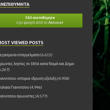
ΑΝΕΠΙΘΎΜΗΤΑ
563 ανεπιθύμητα
έχει φραγεί από το
Akismet
MOST VIEWED POSTS
εχασμενα επαγγελματα
(6.615)
ρωντες ληστες το 1856 κατα Νομό και Δημο
6.267)
ιαννιτσου-ιστορια-ιδρυση εξελιξη
(4.958)
αλαια Γιαννιτσου
(4.946)
ιαννιτσου αγωνιστες
(4.577)