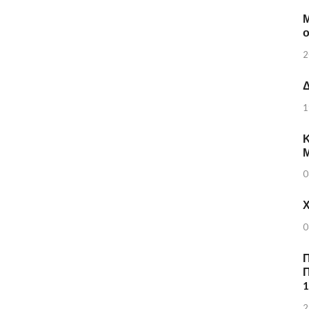
Μ
2
Δ
1
Κ
0
Χ
0
Π
Π
2