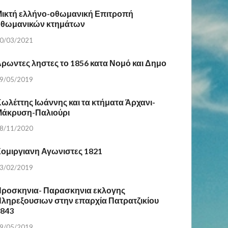
ικτή ελλήνο-οθωμανική Επιτροπή
οθωμανικών κτημάτων
0/03/2021
ρωντες ληστες το 1856 κατα Νομό και Δημο
9/05/2019
ωλέττης Ιωάννης και τα κτήματα Άρχανι-
Μάκρυση-Παλιούρι
8/11/2020
ομιργιανη Αγωνιστες 1821
3/02/2019
ροσκηνια- Παρασκηνια εκλογης
ληρεξουσιων στην επαρχία Πατρατζικίου
1843
9/05/2019