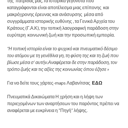
της πατρίδας μας.Τα ιστορικά γεγονότα που
καταγράφονται είναι αποτέλεσμα μιας επίπονης και
μακρόχρονης έρευνας και ανάσυρσης μέσα από
συγγράμματα ιστορικής ευθύνης , τα Γενικά Αρχεία του
Κράτους (Γ.Α.Κ), την τοπική λαογραφική παράδοση στην
ευρύτερη κοινωνική ζωή και την προσωπική εμπειρία.
“Η τοπική ιστορία είναι το ψυχικό και πνευματικό δέσιμο
του ατόμου με τη γενέθλια γη, τη φύση της και τη ζωή που
βίωσε μέσα σ’ αυτήν.Αναφέρεται δε στην παράδοση, τον
τρόπο ζωής και τις αξίες της κοινωνίας όπου έζησε »
Για να δείτε τους χάρτες-maps Λαβανίτσας
ΕΔΩ
Πνευματικά Δικαιώματα Η χρήση και η λήψη των
περιεχομένων των αναρτήσεων του παρόντος πρέπει να
αναφέρεται με ευκρίνεια η “Πηγή” λήψης.