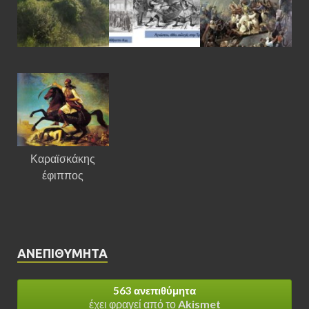
Καραϊσκάκης
έφιππος
ΑΝΕΠΙΘΎΜΗΤΑ
563 ανεπιθύμητα
έχει φραγεί από το
Akismet